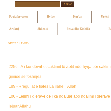
Faqja kryesore
Hytbe
Kur'an
Urtësi
Artikuj
Shkencë
Fetva dhe Këshilla
F
Akide / Tevhid
2286 - A i kundërvihet caktimit të Zotit ndërhyrja për caktim
gjinisë së foshnjës
189 - Rregullat e fjalës La ilahe il Allah
188 - Lejimi i gjërave që i ka ndaluar apo ndalimi i gjërave 
lejuar Allahu