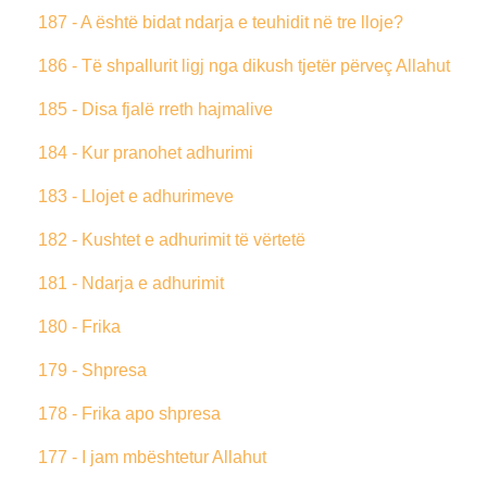
187 - A është bidat ndarja e teuhidit në tre lloje?
186 - Të shpallurit ligj nga dikush tjetër përveç Allahut
185 - Disa fjalë rreth hajmalive
184 - Kur pranohet adhurimi
183 - Llojet e adhurimeve
182 - Kushtet e adhurimit të vërtetë
181 - Ndarja e adhurimit
180 - Frika
179 - Shpresa
178 - Frika apo shpresa
177 - I jam mbështetur Allahut