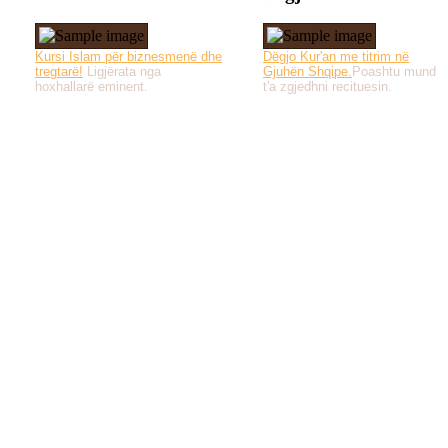
Kursi Islam për biznesmenë dhe
Dëgjo Kur'an me titrim në
tregtarë!
Ligjërata nga
Gjuhën Shqipe.
Poashtu mund
hoxhallarë eminent.
t'a zgjedhni recituesin.
Të gjitha drejtat e 