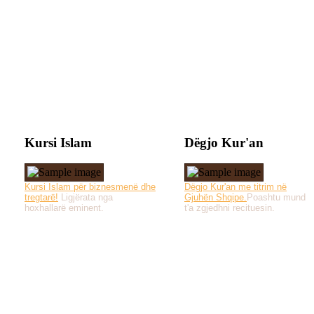
Kursi Islam
Dëgjo Kur'an
Kursi Islam për biznesmenë dhe
Dëgjo Kur'an me titrim në
tregtarë!
Ligjërata nga
Gjuhën Shqipe.
Poashtu mund
hoxhallarë eminent.
t'a zgjedhni recituesin.
Të gjitha drejtat e 