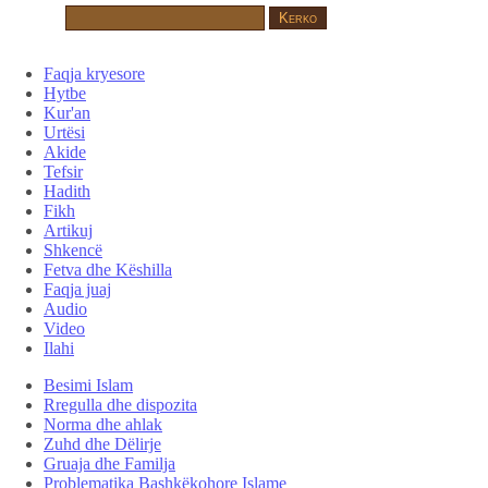
Faqja kryesore
Hytbe
Kur'an
Urtësi
Akide
Tefsir
Hadith
Fikh
Artikuj
Shkencë
Fetva dhe Këshilla
Faqja juaj
Audio
Video
Ilahi
Besimi Islam
Rregulla dhe dispozita
Norma dhe ahlak
Zuhd dhe Dëlirje
Gruaja dhe Familja
Problematika Bashkëkohore Islame