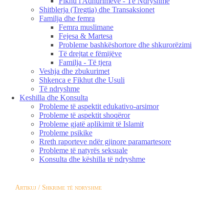
Fikhu i Adhurimeve - Të Ndryshme
Shitblerja (Tregtia) dhe Transaksionet
Familja dhe femra
Femra muslimane
Fejesa & Martesa
Probleme bashkëshortore dhe shkurorëzimi
Të drejtat e fëmijëve
Familja - Të tjera
Veshja dhe zbukurimet
Shkenca e Fikhut dhe Usuli
Të ndryshme
Keshilla dhe Konsulta
Probleme të aspektit edukativo-arsimor
Probleme të aspektit shoqëror
Probleme gjatë aplikimit të Islamit
Probleme psikike
Rreth raporteve ndër gjinore paramartesore
Probleme të natyrës seksuale
Konsulta dhe këshilla të ndryshme
Artikuj / Shkrime të ndryshme