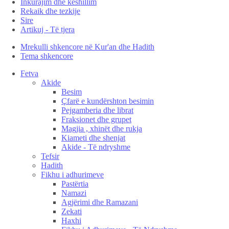
Inkurajim dhe këshillim
Rekaik dhe tezkije
Sire
Artikuj - Të tjera
Mrekulli shkencore në Kur'an dhe Hadith
Tema shkencore
Fetva
Akide
Besim
Çfarë e kundërshton besimin
Pejgamberia dhe librat
Fraksionet dhe grupet
Magjia , xhinët dhe rukja
Kiameti dhe shenjat
Akide - Të ndryshme
Tefsir
Hadith
Fikhu i adhurimeve
Pastërtia
Namazi
Agjërimi dhe Ramazani
Zekati
Haxhi