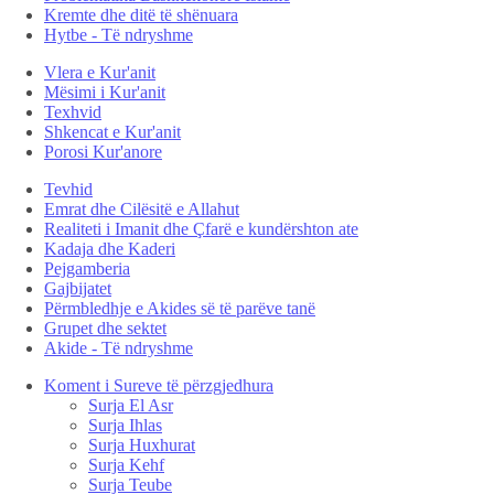
Kremte dhe ditë të shënuara
Hytbe - Të ndryshme
Vlera e Kur'anit
Mësimi i Kur'anit
Texhvid
Shkencat e Kur'anit
Porosi Kur'anore
Tevhid
Emrat dhe Cilësitë e Allahut
Realiteti i Imanit dhe Çfarë e kundërshton ate
Kadaja dhe Kaderi
Pejgamberia
Gajbijatet
Përmbledhje e Akides së të parëve tanë
Grupet dhe sektet
Akide - Të ndryshme
Koment i Sureve të përzgjedhura
Surja El Asr
Surja Ihlas
Surja Huxhurat
Surja Kehf
Surja Teube