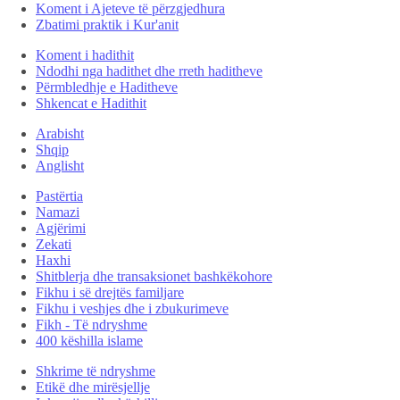
Koment i Ajeteve të përzgjedhura
Zbatimi praktik i Kur'anit
Koment i hadithit
Ndodhi nga hadithet dhe rreth haditheve
Përmbledhje e Haditheve
Shkencat e Hadithit
Arabisht
Shqip
Anglisht
Pastërtia
Namazi
Agjërimi
Zekati
Haxhi
Shitblerja dhe transaksionet bashkëkohore
Fikhu i së drejtës familjare
Fikhu i veshjes dhe i zbukurimeve
Fikh - Të ndryshme
400 këshilla islame
Shkrime të ndryshme
Etikë dhe mirësjellje