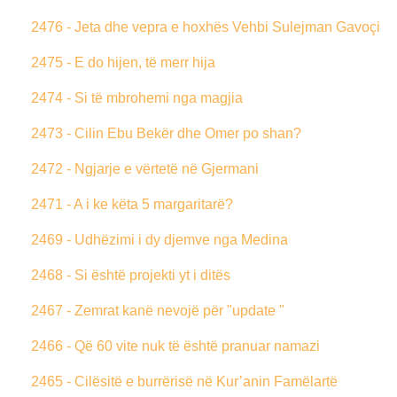
2476 - Jeta dhe vepra e hoxhës Vehbi Sulejman Gavoçi
2475 - E do hijen, të merr hija
2474 - Si të mbrohemi nga magjia
2473 - Cilin Ebu Bekër dhe Omer po shan?
2472 - Ngjarje e vërtetë në Gjermani
2471 - A i ke këta 5 margaritarë?
2469 - Udhëzimi i dy djemve nga Medina
2468 - Si është projekti yt i ditës
2467 - Zemrat kanë nevojë për "update "
2466 - Që 60 vite nuk të është pranuar namazi
2465 - Cilësitë e burrërisë në Kur’anin Famëlartë