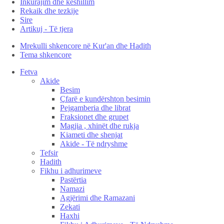
Inkurajim dhe këshillim
Rekaik dhe tezkije
Sire
Artikuj - Të tjera
Mrekulli shkencore në Kur'an dhe Hadith
Tema shkencore
Fetva
Akide
Besim
Çfarë e kundërshton besimin
Pejgamberia dhe librat
Fraksionet dhe grupet
Magjia , xhinët dhe rukja
Kiameti dhe shenjat
Akide - Të ndryshme
Tefsir
Hadith
Fikhu i adhurimeve
Pastërtia
Namazi
Agjërimi dhe Ramazani
Zekati
Haxhi