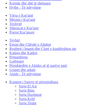
Kremte dhe ditë të shënuara
Hytbe - Të ndryshme
Vlera e Kur'anit
Mësimi i Kur'anit
Texhvid
Shkencat e Kur'anit
Porosi Kur'anore
Tevhid
Emrat dhe Cilësitë e Allahut
Realiteti i Imanit dhe Çfarë e kundërshton ate
Kadaja dhe Kaderi
Pejgamberia
Gajbijatet
Përmbledhje e Akides së të parëve tanë
Grupet dhe sektet
Akide - Të ndryshme
Koment i Sureve të përzgjedhura
Surja El Asr
Surja Ihlas
Surja Huxhurat
Surja Kehf
Surja Teube