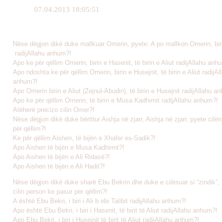
07.04.2013 18:05:51
Nëse dëgjon dikë duke mallkuar Omerin, pyete: A po mallkon Omerin, biri
radijAllahu anhum?!
Apo ke për qëllim Omerin, birin e Hasenit, të birin e Aliut radijAllahu anh
Apo ndoshta ke për qëllim Omerin, birin e Husejnit, të birin e Aliut radijAl
anhum?!
Apo Omerin birin e Aliut (Zejnul-Abudin), të birin e Husejnit radijAllahu a
Apo ke për qëllim Omerin, të birin e Musa Kadhimit radijAllahu anhum?!
Atëherë precizo cilin Omer?!
Nëse dëgjon dikë duke bërtitur Aishja në zjarr, Aishja në zjarr, pyete cilë
për qëllim?!
Ke për qëllim Aishen, të bijën e Xhafer es-Sadik?!
Apo Aishen të bijën e Musa Kadhimit?!
Apo Aishen të bijën e Ali Ridasë?!
Apo Aishen të bijën e Ali Hadit?!
Nëse dëgjon dikë duke sharë Ebu Bekrin dhe duke e cilësuar si “zindik”, t
cilin person ke pasur për qëllim?!
A është Ebu Bekri, i biri i Ali b ebi Talibit radijAllahu anhum?!
Apo është Ebu Bekri, i biri i Hasenit, të birit të Aliut radijAllahu anhum?!
Apo Ebu Bekri, i biri i Husejnit të birit të Aliut radijAllahu anhum?!