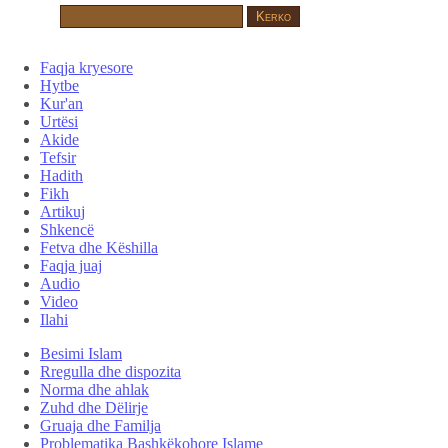
Faqja kryesore
Hytbe
Kur'an
Urtësi
Akide
Tefsir
Hadith
Fikh
Artikuj
Shkencë
Fetva dhe Këshilla
Faqja juaj
Audio
Video
Ilahi
Besimi Islam
Rregulla dhe dispozita
Norma dhe ahlak
Zuhd dhe Dëlirje
Gruaja dhe Familja
Problematika Bashkëkohore Islame