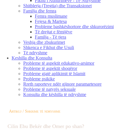
Fikhu i Adhurimeve - Të Ndryshme
Shitblerja (Tregtia) dhe Transaksionet
Familja dhe femra
Femra muslimane
Fejesa & Martesa
Probleme bashkëshortore dhe shkurorëzimi
Të drejtat e fëmijëve
Familja - Të tjera
Veshja dhe zbukurimet
Shkenca e Fikhut dhe Usuli
Të ndryshme
Keshilla dhe Konsulta
Probleme të aspektit edukativo-arsimor
Probleme të aspektit shoqëror
Probleme gjatë aplikimit të Islamit
Probleme psikike
Rreth raporteve ndër gjinore paramartesore
Probleme të natyrës seksuale
Konsulta dhe këshilla të ndryshme
Artikuj / Shkrime të ndryshme
Cilin Ebu Bekër dhe Omer po shan?