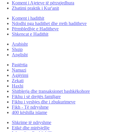
Koment i Ajeteve të përzgjedhura
Zbatimi praktik i Kur'anit
Koment i hadithit
Ndodhi nga hadithet dhe rreth haditheve
Përmbledhje e Haditheve
Shkencat e Hadithit
Arabisht
Shqip
Anglisht
Pastërtia
Namazi
Agjërimi
Zekati
Haxhi
Shitblerja dhe transaksionet bashkëkohore
Fikhu i së drejtës familjare
Fikhu i veshjes dhe i zbukurimeve
Fikh - Të ndryshme
400 këshilla islame
Shkrime të ndryshme
Etikë dhe mirësjellje