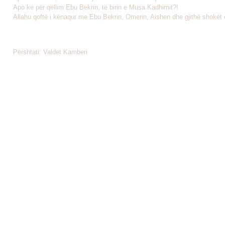
Apo ke për qëllim Ebu Bekrin, të birin e Musa Kadhimit?!
Allahu qoftë i kënaqur me Ebu Bekrin, Omerin, Aishen dhe gjithë shokët e 
Përshtati: Valdet Kamberi