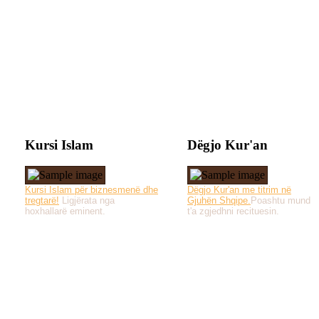
Kursi Islam
Dëgjo Kur'an
Kursi Islam për biznesmenë dhe
Dëgjo Kur'an me titrim në
tregtarë!
Ligjërata nga
Gjuhën Shqipe.
Poashtu mund
hoxhallarë eminent.
t'a zgjedhni recituesin.
Të gjitha drejtat e 