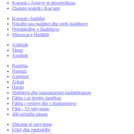
Koment i Ajeteve të përzgjedhura
Zbatimi praktik i Kur'anit
Koment i hadithit
Ndodhi nga hadithet dhe rreth haditheve
Përmbledhje e Haditheve
Shkencat e Hadithit
Arabisht
Shqip
Anglisht
Pastërtia
Namazi
Agjërimi
Zekati
Haxhi
Shitblerja dhe transaksionet bashkëkohore
Fikhu i së drejtës familjare
Fikhu i veshjes dhe i zbukurimeve
Fikh - Të ndryshme
400 këshilla islame
Shkrime të ndryshme
Etikë dhe mirësjellje