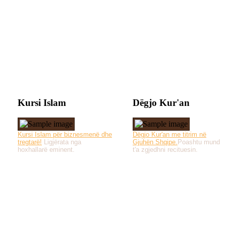
Kursi Islam
Dëgjo Kur'an
Kursi Islam për biznesmenë dhe
Dëgjo Kur'an me titrim në
tregtarë!
Ligjërata nga
Gjuhën Shqipe.
Poashtu mund
hoxhallarë eminent.
t'a zgjedhni recituesin.
Të gjitha drejtat e 