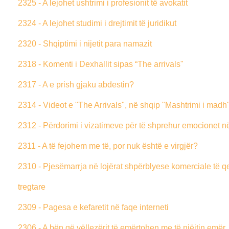
2325 - A lejohet ushtrimi i profesionit të avokatit
2324 - A lejohet studimi i drejtimit të juridikut
2320 - Shqiptimi i nijetit para namazit
2318 - Komenti i Dexhallit sipas “The arrivals"
2317 - A e prish gjaku abdestin?
2314 - Videot e "The Arrivals", në shqip "Mashtrimi i madh
2312 - Përdorimi i vizatimeve për të shprehur emocionet në
2311 - A të fejohem me të, por nuk është e virgjër?
2310 - Pjesëmarrja në lojërat shpërblyese komerciale të 
tregtare
2309 - Pagesa e kefaretit në faqe interneti
2306 - A bën që vëllezërit të emërtohen me të njëjtin emër