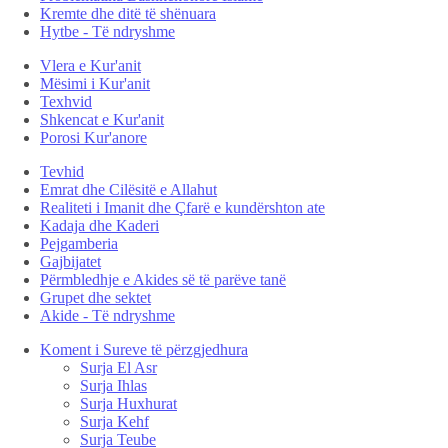
Kremte dhe ditë të shënuara
Hytbe - Të ndryshme
Vlera e Kur'anit
Mësimi i Kur'anit
Texhvid
Shkencat e Kur'anit
Porosi Kur'anore
Tevhid
Emrat dhe Cilësitë e Allahut
Realiteti i Imanit dhe Çfarë e kundërshton ate
Kadaja dhe Kaderi
Pejgamberia
Gajbijatet
Përmbledhje e Akides së të parëve tanë
Grupet dhe sektet
Akide - Të ndryshme
Koment i Sureve të përzgjedhura
Surja El Asr
Surja Ihlas
Surja Huxhurat
Surja Kehf
Surja Teube