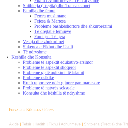
Fikhu i Adhurimeve - Të Ndryshme
Shitblerja (Tregtia) dhe Transaksionet
Familja dhe femra
Femra muslimane
Fejesa & Martesa
Probleme bashkëshortore dhe shkurorëzimi
Të drejtat e fëmijëve
Familja - Të tjera
Veshja dhe zbukurimet
Shkenca e Fikhut dhe Usuli
Të ndryshme
Keshilla dhe Konsulta
Probleme të aspektit edukativo-arsimor
Probleme të aspektit shoqëror
Probleme gjatë aplikimit të Islamit
Probleme psikike
Rreth raporteve ndër gjinore paramartesore
Probleme të natyrës seksuale
Konsulta dhe këshilla të ndryshme
Fetva dhe Këshilla / Fetva
|
Akide
|
Tefsir
|
Hadith
|
Fikhu i Adhurimeve
|
Shitblerja (Tregtia) dhe T