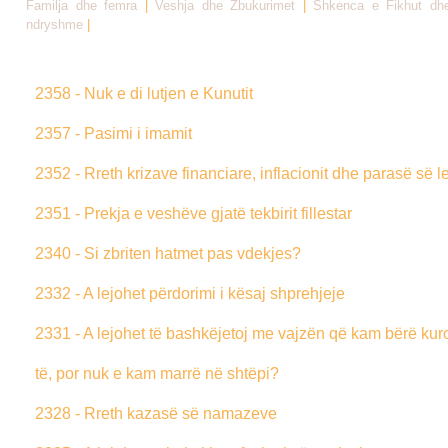
Familja dhe femra
|
Veshja dhe Zbukurimet
|
Shkenca e Fikhut dhe
ndryshme
|
2358 - Nuk e di lutjen e Kunutit
2357 - Pasimi i imamit
2352 - Rreth krizave financiare, inflacionit dhe parasë së l
2351 - Prekja e veshëve gjatë tekbirit fillestar
2340 - Si zbriten hatmet pas vdekjes?
2332 - A lejohet përdorimi i kësaj shprehjeje
2331 - A lejohet të bashkëjetoj me vajzën që kam bërë ku
të, por nuk e kam marrë në shtëpi?
2328 - Rreth kazasë së namazeve