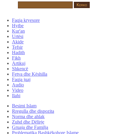
Faqja kryesore
Hytbe
Kur'an
Urtësi
Akide
Tefsir
Hadith
Fikh
Artikuj
Shkencë
Fetva dhe Këshilla
Faqja juaj
Audio
Video
Ilahi
Besimi Islam
Rregulla dhe dispozita
Norma dhe ahlak
Zuhd dhe Dëlirje
Gruaja dhe Familja
Problematika Bashkëkohore Islame