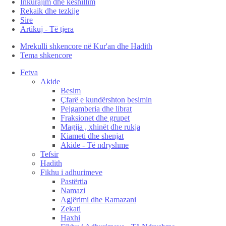
Inkurajim dhe këshillim
Rekaik dhe tezkije
Sire
Artikuj - Të tjera
Mrekulli shkencore në Kur'an dhe Hadith
Tema shkencore
Fetva
Akide
Besim
Çfarë e kundërshton besimin
Pejgamberia dhe librat
Fraksionet dhe grupet
Magjia , xhinët dhe rukja
Kiameti dhe shenjat
Akide - Të ndryshme
Tefsir
Hadith
Fikhu i adhurimeve
Pastërtia
Namazi
Agjërimi dhe Ramazani
Zekati
Haxhi