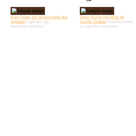
Kursi Islam për biznesmenë dhe
Dëgjo Kur'an me titrim në
tregtarë!
Ligjërata nga
Gjuhën Shqipe.
Poashtu mund
hoxhallarë eminent.
t'a zgjedhni recituesin.
Të gjitha drejtat e 