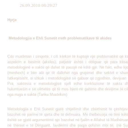
26.09.2010 08:29:27
Hyrje
Metodologjia e Ehli Sunetit rreth problematikave të akides
Çdo musliman i sinqertë, i cili kërkon të kuptojë një problematikë që 
aspektin e besimit (akides), patjetër është i obliguar që para kësa
metodologjinë e saktë që duhet të pasojë në këtë gjë. Në fakt, edhe kj
(menhexh) e bën atë që të dallohet nga grupimet dhe sektet e shumt
fatkeqësisht, si shkak i metodologjisë së gabuar që zgjodhën, devijuan 
Pra, saktësia e metodologjisë sjell edhe konkluzione të sakta 
hulumtuesin e së vërtetës që të mos bjerë në gabime dhe devijime të cil
nga rruga e saktë (Tariku Mustekim).
Metodologjia e Ehli Sunetit gjatë shtjellimit dhe zbërthimit të çështje
bazohet në parime të qarta dhe të definuara. Më thelbësorja në tërë kët
është se gjatë argumentimit ajo bazohet në fjalën e Allahut të Madhërua
në thëniet e të Dërguarit, lavdërimi dhe paqja qofshin mbi të, (në Su