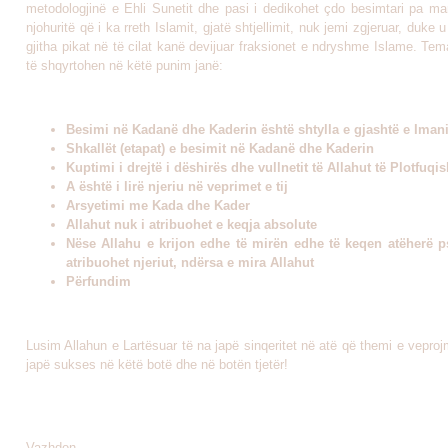
metodologjinë e Ehli Sunetit dhe pasi i dedikohet çdo besimtari pa ma
njohuritë që i ka rreth Islamit, gjatë shtjellimit, nuk jemi zgjeruar, duke 
gjitha pikat në të cilat kanë devijuar fraksionet e ndryshme Islame. Tema
të shqyrtohen në këtë punim janë:
Besimi në Kadanë dhe Kaderin është shtylla e gjashtë e Imani
Shkallët (etapat) e besimit në Kadanë dhe Kaderin
Kuptimi i drejtë i dëshirës dhe vullnetit të Allahut të Plotfuq
A është i lirë njeriu në veprimet e tij
Arsyetimi me Kada dhe Kader
Allahut nuk i atribuohet e keqja absolute
Nëse Allahu e krijon edhe të mirën edhe të keqen atëherë p
atribuohet njeriut, ndërsa e mira Allahut
Përfundim
Lusim Allahun e Lartësuar të na japë sinqeritet në atë që themi e vepro
japë sukses në këtë botë dhe në botën tjetër!
Vazhdon...