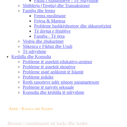
Fikhu i Adhurimeve - Të Ndryshme
Shitblerja (Tregtia) dhe Transaksionet
Familja dhe femra
Femra muslimane
Fejesa & Martesa
Probleme bashkëshortore dhe shkurorëzimi
Të drejtat e fëmijëve
Familja - Të tjera
Veshja dhe zbukurimet
Shkenca e Fikhut dhe Usuli
Të ndryshme
Keshilla dhe Konsulta
Probleme të aspektit edukativo-arsimor
Probleme të aspektit shoqëror
Probleme gjatë aplikimit të Islamit
Probleme psikike
Rreth raporteve ndër gjinore paramartesore
Probleme të natyrës seksuale
Konsulta dhe këshilla të ndryshme
Akide / Kadaja dhe Kaderi
Besimi i muslimanit në kada dhe kader