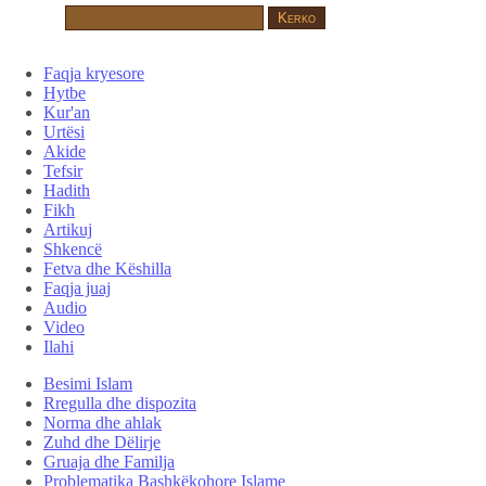
Faqja kryesore
Hytbe
Kur'an
Urtësi
Akide
Tefsir
Hadith
Fikh
Artikuj
Shkencë
Fetva dhe Këshilla
Faqja juaj
Audio
Video
Ilahi
Besimi Islam
Rregulla dhe dispozita
Norma dhe ahlak
Zuhd dhe Dëlirje
Gruaja dhe Familja
Problematika Bashkëkohore Islame