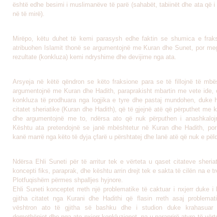
është edhe besimi i muslimanëve të parë (sahabët, tabiinët dhe ata që 
në të mirë).
Mirëpo, këtu duhet të kemi parasysh edhe faktin se shumica e frak
atribuohen Islamit thonë se argumentojnë me Kuran dhe Sunet, por meg
rezultate (konkluza) kemi ndryshime dhe devijime nga ata.
Arsyeja në këtë qëndron se këto fraksione para se të fillojnë të mbë
argumentojnë me Kuran dhe Hadith, paraprakisht mbartin me vete ide, 
konkluza të prodhuara nga logjika e tyre dhe pastaj mundohen, duke 
citatet sheriatike (Kuran dhe Hadith), që të gjejnë atë që përputhet me k
dhe argumentojnë me to, ndërsa ato që nuk përputhen i anashkalojn
Kështu ata pretendojnë se janë mbështetur në Kuran dhe Hadith, por
kanë marrë nga këto të dyja çfarë u përshtatej dhe lanë atë që nuk e pël
Ndërsa Ehli Suneti për të arritur tek e vërteta u qaset citateve sheria
koncepti fiks, paraprak, dhe kështu arrin drejt tek e sakta të cilën na e tr
Plotfuqishëm përmes shpalljes hyjnore.
Ehli Suneti konceptet rreth një problematike të caktuar i nxjerr duke i
gjitha citatet nga Kurani dhe Hadithi që flasin rreth asaj problemati
vështron ato të gjitha së bashku dhe i studion duke krahasuar 
domethëniet dhe nga ato nxjerr konkluzionet, pa u paraprirë atyre të vër