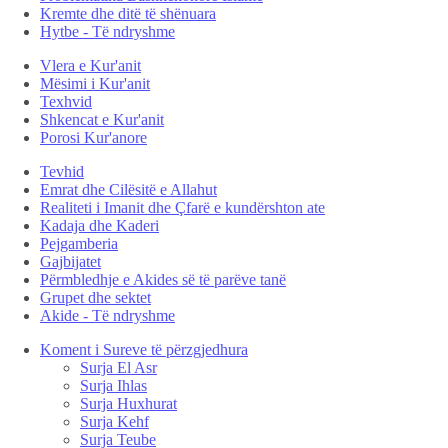
Kremte dhe ditë të shënuara
Hytbe - Të ndryshme
Vlera e Kur'anit
Mësimi i Kur'anit
Texhvid
Shkencat e Kur'anit
Porosi Kur'anore
Tevhid
Emrat dhe Cilësitë e Allahut
Realiteti i Imanit dhe Çfarë e kundërshton ate
Kadaja dhe Kaderi
Pejgamberia
Gajbijatet
Përmbledhje e Akides së të parëve tanë
Grupet dhe sektet
Akide - Të ndryshme
Koment i Sureve të përzgjedhura
Surja El Asr
Surja Ihlas
Surja Huxhurat
Surja Kehf
Surja Teube