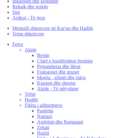
Inkurajim dhe këshillim
Rekaik dhe tezkije
Sire
Artikuj - Të tjera
Mrekulli shkencore në Kur'an dhe Hadith
Tema shkencore
Fetva
Akide
Besim
Çfarë e kundërshton besimin
Pejgamberia dhe librat
Fraksionet dhe grupet
Magjia , xhinët dhe rukja
Kiameti dhe shenjat
Akide - Të ndryshme
Tefsir
Hadith
Fikhu i adhurimeve
Pastërtia
Namazi
Agjërimi dhe Ramazani
Zekati
Haxhi