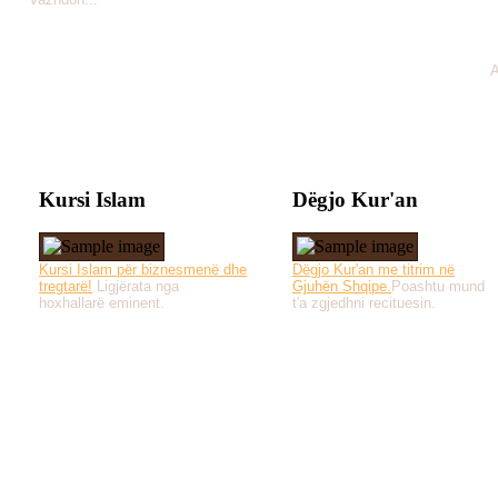
A
Kursi Islam
Dëgjo Kur'an
Kursi Islam për biznesmenë dhe
Dëgjo Kur'an me titrim në
tregtarë!
Ligjërata nga
Gjuhën Shqipe.
Poashtu mund
hoxhallarë eminent.
t'a zgjedhni recituesin.
Të gjitha drejtat e 