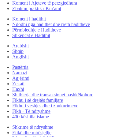
Koment i Ajeteve të përzgjedhura
Zbatimi praktik i Kur'anit
Koment i hadithit
Ndodhi nga hadithet dhe rreth haditheve
Përmbledhje e Haditheve
Shkencat e Hadithit
Arabisht
Shqip
Anglisht
Pastërtia
Namazi
Agjërimi
Zekati
Haxhi
Shitblerja dhe transaksionet bashkëkohore
Fikhu i së drejtës familjare
Fikhu i veshjes dhe i zbukurimeve
Fikh - Të ndryshme
400 këshilla islame
Shkrime të ndryshme
Etikë dhe mirësjellje