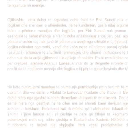
të ngulitura në mendje.
Gjithashtu, këtu duhet të sqarohet edhe fakti se Ehli Suneti nuk 
logjikën dhe mendjen e shëndoshë, në të kundërtën, qasja ndaj argum
duke e përdorur mendjen dhe logjikën, por Ehli Suneti nuk pranon
esenciale të bëhet mendja e njeriut duke anashkaluar shpalljen, pasi aj
përsosur ashtu siç nuk janë të përsosura asnjë nga cilësitë e tij (njeriut
logjika ndikohet nga rrethi, vendi dhe koha në të cilin jeton, pastaj opinio
rezultat i rrethanave të zhvillimit të mendjes dhe shumë indikacione të t
edhe nuk do ta arrijë gjithmonë t’ia qëllojë të saktës. Po të mos kishte 
për drejtues, atëherë Allahu i Lartësuar nuk do të dërgonte Profetë dh
secilit do t’i mjaftonte mendja dhe logjika e tij për ta gjetur besimin dhe t
Në këtë punim jemi munduar të bëjmë një përmbledhje rreth besimit të m
caktimin dhe vendimin e Allahut të Lartësuar (Kadanë dhe Kaderin). Be
është njëra nga gjashtë kushtet themelore të imanit të muslimanit. Por, g
është njëra nga çështjet në të cilën më së shumti kanë devijuar nje
kohërat e hershme. Fraksionet më të mëdha që i atribuohen Islamit 
shumti i janë larguar atij, si çështje të parë që filluan ta keqinterp
polemizojnë rreth saj, ishte çështja e Kadasë dhe Kaderit. Në këtë 
mundohemi të bëjmë një shpjegim rreth kësaj problematike d