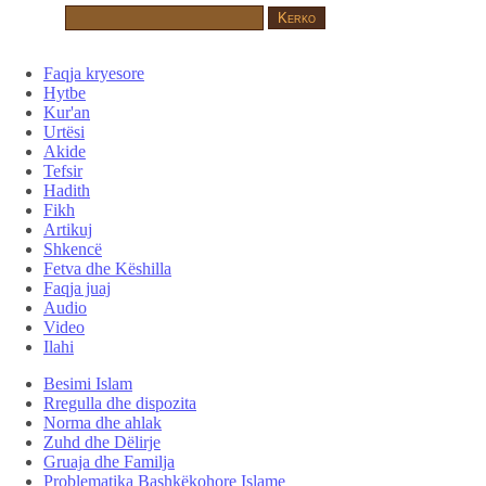
Faqja kryesore
Hytbe
Kur'an
Urtësi
Akide
Tefsir
Hadith
Fikh
Artikuj
Shkencë
Fetva dhe Këshilla
Faqja juaj
Audio
Video
Ilahi
Besimi Islam
Rregulla dhe dispozita
Norma dhe ahlak
Zuhd dhe Dëlirje
Gruaja dhe Familja
Problematika Bashkëkohore Islame