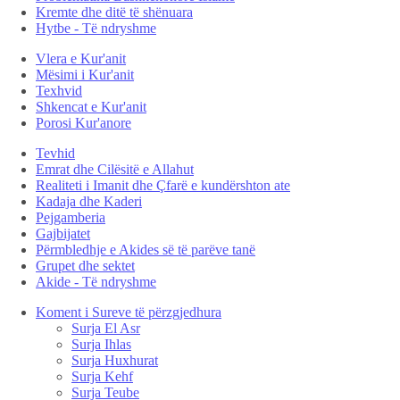
Kremte dhe ditë të shënuara
Hytbe - Të ndryshme
Vlera e Kur'anit
Mësimi i Kur'anit
Texhvid
Shkencat e Kur'anit
Porosi Kur'anore
Tevhid
Emrat dhe Cilësitë e Allahut
Realiteti i Imanit dhe Çfarë e kundërshton ate
Kadaja dhe Kaderi
Pejgamberia
Gajbijatet
Përmbledhje e Akides së të parëve tanë
Grupet dhe sektet
Akide - Të ndryshme
Koment i Sureve të përzgjedhura
Surja El Asr
Surja Ihlas
Surja Huxhurat
Surja Kehf
Surja Teube