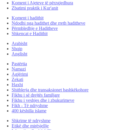
Koment i Ajeteve të përzgjedhura
Zbatimi praktik i Kur'anit
Koment i hadithit
Ndodhi nga hadithet dhe rreth haditheve
Përmbledhje e Haditheve
Shkencat e Hadithit
Arabisht
Shqip
Anglisht
Pastërtia
Namazi
Agjërimi
Zekati
Haxhi
Shitblerja dhe transaksionet bashkëkohore
Fikhu i së drejtës familjare
Fikhu i veshjes dhe i zbukurimeve
Fikh - Të ndryshme
400 këshilla islame
Shkrime të ndryshme
Etikë dhe mirësjellje