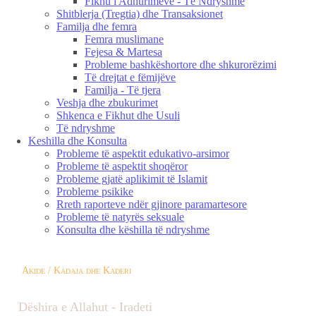
Fikhu i Adhurimeve - Të Ndryshme
Shitblerja (Tregtia) dhe Transaksionet
Familja dhe femra
Femra muslimane
Fejesa & Martesa
Probleme bashkëshortore dhe shkurorëzimi
Të drejtat e fëmijëve
Familja - Të tjera
Veshja dhe zbukurimet
Shkenca e Fikhut dhe Usuli
Të ndryshme
Keshilla dhe Konsulta
Probleme të aspektit edukativo-arsimor
Probleme të aspektit shoqëror
Probleme gjatë aplikimit të Islamit
Probleme psikike
Rreth raporteve ndër gjinore paramartesore
Probleme të natyrës seksuale
Konsulta dhe këshilla të ndryshme
Akide / Kadaja dhe Kaderi
Dëshira e Allahut - Iradeti