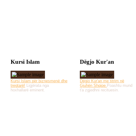
Kursi Islam
Dëgjo Kur'an
Kursi Islam për biznesmenë dhe
Dëgjo Kur'an me titrim në
tregtarë!
Ligjërata nga
Gjuhën Shqipe.
Poashtu mund
hoxhallarë eminent.
t'a zgjedhni recituesin.
Të gjitha drejtat e 