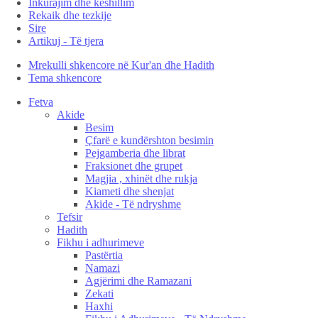
Inkurajim dhe këshillim
Rekaik dhe tezkije
Sire
Artikuj - Të tjera
Mrekulli shkencore në Kur'an dhe Hadith
Tema shkencore
Fetva
Akide
Besim
Çfarë e kundërshton besimin
Pejgamberia dhe librat
Fraksionet dhe grupet
Magjia , xhinët dhe rukja
Kiameti dhe shenjat
Akide - Të ndryshme
Tefsir
Hadith
Fikhu i adhurimeve
Pastërtia
Namazi
Agjërimi dhe Ramazani
Zekati
Haxhi