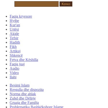
Faqja kryesore
Hytbe
Kur'an
Urtësi
Akide
Tefsir
Hadith
Fikh
Artikuj
Shkencë
Fetva dhe Këshilla
Faqja juaj
Audio
Video
Ilahi
Besimi Islam
Rregulla dhe dispozita
Norma dhe ahlak
Zuhd dhe Dëlirje
Gruaja dhe Familja
Problematika Bashkëkohore Islame