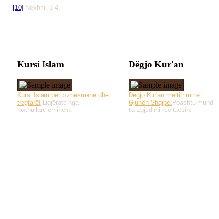
[10]
Nexhm, 3-4.
Kursi Islam
Dëgjo Kur'an
Kursi Islam për biznesmenë dhe
Dëgjo Kur'an me titrim në
tregtarë!
Ligjërata nga
Gjuhën Shqipe.
Poashtu mund
hoxhallarë eminent.
t'a zgjedhni recituesin.
Të gjitha drejtat e 