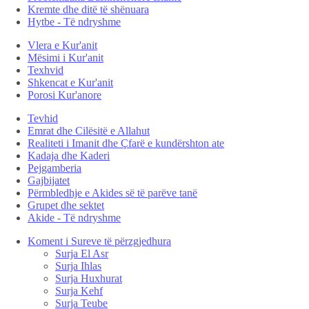
Kremte dhe ditë të shënuara
Hytbe - Të ndryshme
Vlera e Kur'anit
Mësimi i Kur'anit
Texhvid
Shkencat e Kur'anit
Porosi Kur'anore
Tevhid
Emrat dhe Cilësitë e Allahut
Realiteti i Imanit dhe Çfarë e kundërshton ate
Kadaja dhe Kaderi
Pejgamberia
Gajbijatet
Përmbledhje e Akides së të parëve tanë
Grupet dhe sektet
Akide - Të ndryshme
Koment i Sureve të përzgjedhura
Surja El Asr
Surja Ihlas
Surja Huxhurat
Surja Kehf
Surja Teube