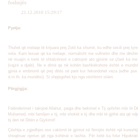
foshnjës
21.12.2010 15:29:17
Pyetja:
Thuhet që melaqe të krijuara prej Zotit ka shumë, ku edhe secili prej tyre
veta. Kam lexuar që ka melaqe, normalisht me vullnetin dhe me dëshirë
në muajin e tretë të shtatzënisë e caktojnë ato gjininë se çfarë ka me
(vajzë a djalë). Ne e dimë qe në kohën bashkëkohore është e munds
gjinia e embrionit që prej ditës së parë kur fekondohet veza (edhe pse ar
d.m.th. ka mundësi). Si shpjegohet kjo nga vështrimi islam.
Përgjigjja:
Falënderimet i takojnë Allahut, paqja dhe bekimet e Tij qofshin mbi të Dë
Muhamed, mbi familjen e tij, mbi shokët e tij dhe mbi të gjithë ata që ndj
tij deri në Ditën e Gjykimit!
Çështja e zgjedhjes ose caktimit të gjinisë së fëmijës është një kureshtj
shoqëruar njeriun që nga kohërat e lashta. Për këtë ka folur Hipokrati 