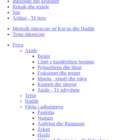
Inkurajim dhe këshillim
Rekaik dhe tezkije
Sire
Artikuj - Të tjera
Mrekulli shkencore në Kur'an dhe Hadith
Tema shkencore
Fetva
Akide
Besim
Çfarë e kundërshton besimin
Pejgamberia dhe librat
Fraksionet dhe grupet
Magjia , xhinët dhe rukja
Kiameti dhe shenjat
Akide - Të ndryshme
Tefsir
Hadith
Fikhu i adhurimeve
Pastërtia
Namazi
Agjërimi dhe Ramazani
Zekati
Haxhi