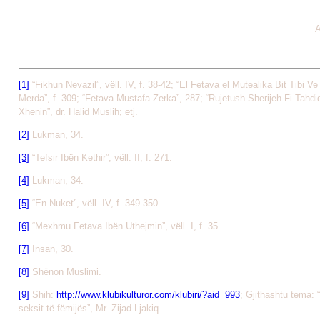
A
[1]
“Fikhun Nevazil”, vëll. IV, f. 38-42; “El Fetava el Mutealika Bit Tibi V
Merda”, f. 309; “Fetava Mustafa Zerka”, 287; “Rujetush Sherijeh Fi Tahdi
Xhenin”, dr. Halid Muslih; etj.
[2]
Lukman, 34.
[3]
“Tefsir Ibën Kethir”, vëll. II, f. 271.
[4]
Lukman, 34.
[5]
“En Nuket”, vëll. IV, f. 349-350.
[6]
“Mexhmu Fetava Ibën Uthejmin”, vëll. I, f. 35.
[7]
Insan, 30.
[8]
Shënon Muslimi.
[9]
Shih:
http://www.klubikulturor.com/klubiri/?aid=993
; Gjithashtu tema: 
seksit të fëmijës”, Mr. Zijad Ljakiq.