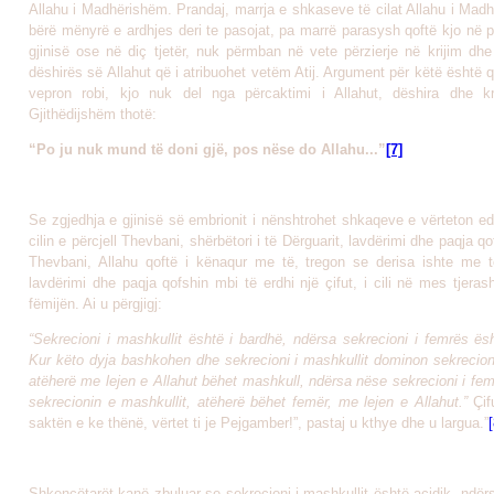
Allahu i Madhërishëm. Prandaj, marrja e shkaseve të cilat Allahu i Mad
bërë mënyrë e ardhjes deri te pasojat, pa marrë parasysh qoftë kjo në 
gjinisë ose në diç tjetër, nuk përmban në vete përzierje në krijim dhe
dëshirës së Allahut që i atribuohet vetëm Atij. Argument për këtë është 
vepron robi, kjo nuk del nga përcaktimi i Allahut, dëshira dhe kri
Gjithëdijshëm thotë:
“Po ju nuk mund të doni gjë, pos nëse do Allahu...”
[7]
Se zgjedhja e gjinisë së embrionit i nënshtrohet shkaqeve e vërteton ed
cilin e përcjell Thevbani, shërbëtori i të Dërguarit, lavdërimi dhe paqja qo
Thevbani, Allahu qoftë i kënaqur me të, tregon se derisa ishte me t
lavdërimi dhe paqja qofshin mbi të erdhi një çifut, i cili në mes tjeras
fëmijën. Ai u përgjigj:
“Sekrecioni i mashkullit është i bardhë, ndërsa sekrecioni i femrës ës
Kur këto dyja bashkohen dhe sekrecioni i mashkullit dominon sekrecion
atëherë me lejen e Allahut bëhet mashkull, ndërsa nëse sekrecioni i fe
sekrecionin e mashkullit, atëherë bëhet femër, me lejen e Allahut.”
Çifu
saktën e ke thënë, vërtet ti je Pejgamber!”, pastaj u kthye dhe u largua.”
[
Shkencëtarët kanë zbuluar se sekrecioni i mashkullit është acidik, ndër