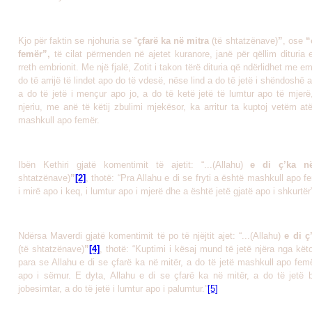
Kjo për faktin se njohuria se “
çfarë ka në mitra
(të shtatzënave)
”
, ose
“
femër”,
të cilat përmenden në ajetet kuranore, janë për qëllim dituria
rreth embrionit. Me një fjalë, Zotit i takon tërë dituria që ndërlidhet me e
do të arrijë të lindet apo do të vdesë, nëse lind a do të jetë i shëndoshë 
a do të jetë i mençur apo jo, a do të ketë jetë të lumtur apo të mjerë
njeriu, me anë të këtij zbulimi mjekësor, ka arritur ta kuptoj vetëm a
mashkull apo femër.
Ibën Kethiri gjatë komentimit të ajetit: “...(Allahu)
e di ç’ka 
shtatzënave)
”
[2]
,
thotë: “Pra Allahu e di se fryti a është mashkull apo f
i mirë apo i keq, i lumtur apo i mjerë dhe a është jetë gjatë apo i shkurtër
Ndërsa Maverdi gjatë komentimit të po të njëjtit ajet: “...(Allahu)
e di ç
(të shtatzënave)
”
[4]
, thotë: “Kuptimi i kësaj mund të jetë njëra nga kët
para se Allahu e di se çfarë ka në mitër, a do të jetë mashkull apo fe
apo i sëmur. E dyta, Allahu e di se çfarë ka në mitër, a do të jetë 
jobesimtar, a do të jetë i lumtur apo i palumtur.”
[5]