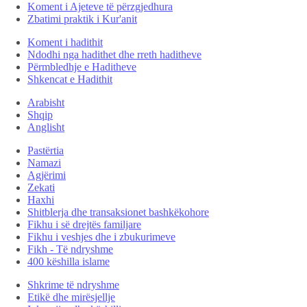
Koment i Ajeteve të përzgjedhura
Zbatimi praktik i Kur'anit
Koment i hadithit
Ndodhi nga hadithet dhe rreth haditheve
Përmbledhje e Haditheve
Shkencat e Hadithit
Arabisht
Shqip
Anglisht
Pastërtia
Namazi
Agjërimi
Zekati
Haxhi
Shitblerja dhe transaksionet bashkëkohore
Fikhu i së drejtës familjare
Fikhu i veshjes dhe i zbukurimeve
Fikh - Të ndryshme
400 këshilla islame
Shkrime të ndryshme
Etikë dhe mirësjellje