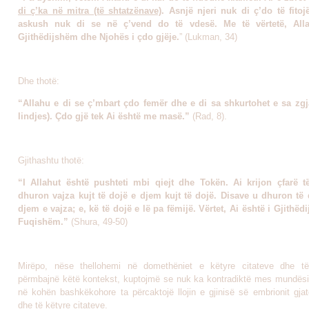
di ç’ka në mitra (të shtatzënave)
. Asnjë njeri nuk di ç’do të fito
askush nuk di se në ç’vend do të vdesë. Me të vërtetë, All
Gjithëdijshëm dhe Njohës i çdo gjëje.
” (Lukman, 34)
Dhe thotë:
“Allahu e di se ç’mbart çdo femër dhe e di sa shkurtohet e sa zgj
lindjes). Çdo gjë tek Ai është me masë.”
(Rad, 8).
Gjithashtu thotë:
“I Allahut është pushteti mbi qiejt dhe Tokën. Ai krijon çfarë t
dhuron vajza kujt të dojë e djem kujt të dojë. Disave u dhuron të d
djem e vajza; e, kë të dojë e lë pa fëmijë. Vërtet, Ai është i Gjithëd
Fuqishëm.”
(Shura, 49-50)
Mirëpo, nëse thellohemi në domethëniet e këtyre citateve dhe të
përmbajnë këtë kontekst, kuptojmë se nuk ka kontradiktë mes mundësis
në kohën bashkëkohore ta përcaktojë llojin e gjinisë së embrionit gjat
dhe të këtyre citateve.