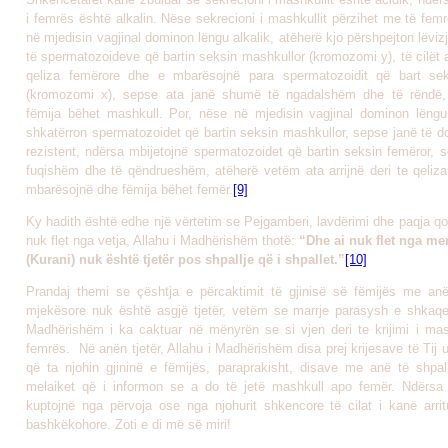
i femrës është alkalin. Nëse sekrecioni i mashkullit përzihet me të fe
në mjedisin vagjinal dominon lëngu alkalik, atëherë kjo përshpejton lëviz
të spermatozoideve që bartin seksin mashkullor (kromozomi y), të cilët ar
qeliza femërore dhe e mbarësojnë para spermatozoidit që bart sek
(kromozomi x), sepse ata janë shumë të ngadalshëm dhe të rëndë,
fëmija bëhet mashkull. Por, nëse në mjedisin vagjinal dominon lëngu a
shkatërron spermatozoidet që bartin seksin mashkullor, sepse janë të d
rezistent, ndërsa mbijetojnë spermatozoidet që bartin seksin femëror, 
fuqishëm dhe të qëndrueshëm, atëherë vetëm ata arrijnë deri te qeliz
mbarësojnë dhe fëmija bëhet femër.
[9]
Ky hadith është edhe një vërtetim se Pejgamberi, lavdërimi dhe paqja qo
nuk flet nga vetja, Allahu i Madhërishëm thotë:
“Dhe ai nuk flet nga men
(Kurani) nuk është tjetër pos shpallje që i shpallet.”
[10]
Prandaj themi se çështja e përcaktimit të gjinisë së fëmijës me anë 
mjekësore nuk është asgjë tjetër, vetëm se marrje parasysh e shkaqe
Madhërishëm i ka caktuar në mënyrën se si vjen deri te krijimi i mash
femrës. Në anën tjetër, Allahu i Madhërishëm disa prej krijesave të Ti
që ta njohin gjininë e fëmijës, paraprakisht, disave me anë të shpall
melaiket që i informon se a do të jetë mashkull apo femër. Ndërsa
kuptojnë nga përvoja ose nga njohurit shkencore të cilat i kanë arri
bashkëkohore. Zoti e di më së miri!