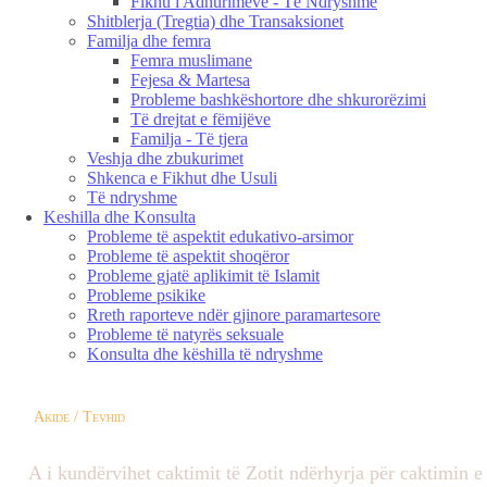
Fikhu i Adhurimeve - Të Ndryshme
Shitblerja (Tregtia) dhe Transaksionet
Familja dhe femra
Femra muslimane
Fejesa & Martesa
Probleme bashkëshortore dhe shkurorëzimi
Të drejtat e fëmijëve
Familja - Të tjera
Veshja dhe zbukurimet
Shkenca e Fikhut dhe Usuli
Të ndryshme
Keshilla dhe Konsulta
Probleme të aspektit edukativo-arsimor
Probleme të aspektit shoqëror
Probleme gjatë aplikimit të Islamit
Probleme psikike
Rreth raporteve ndër gjinore paramartesore
Probleme të natyrës seksuale
Konsulta dhe këshilla të ndryshme
Akide / Tevhid
A i kundërvihet caktimit të Zotit ndërhyrja për caktimin e 