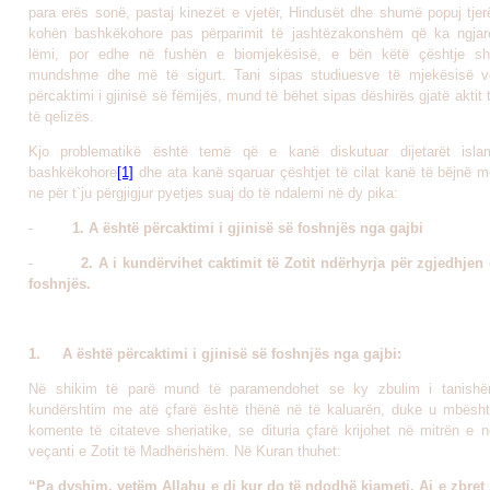
para erës sonë, pastaj kinezët e vjetër, Hindusët dhe shumë popuj tjer
kohën bashkëkohore pas përparimit të jashtëzakonshëm që ka ngja
lëmi, por edhe në fushën e biomjekësisë, e bën këtë çështje 
mundshme dhe më të sigurt. Tani sipas studiuesve të mjekësisë vë
përcaktimi i gjinisë së fëmijës, mund të bëhet sipas dëshirës gjatë aktit 
të qelizës.
Kjo problematikë është temë që e kanë diskutuar dijetarët isl
bashkëkohore
[1]
dhe ata kanë sqaruar çështjet të cilat kanë të bëjnë m
ne për t`ju përgjigjur pyetjes suaj do të ndalemi në dy pika:
-
1. A është përcaktimi i gjinisë së foshnjës nga gajbi
-
2. A i kundërvihet caktimit të Zotit ndërhyrja për zgjedhjen 
foshnjës.
1.
A është përcaktimi i gjinisë së foshnjës nga gajbi:
Në shikim të parë mund të paramendohet se ky zbulim i tanish
kundërshtim me atë çfarë është thënë në të kaluarën, duke u mbësht
komente të citateve sheriatike, se dituria çfarë krijohet në mitrën e 
veçanti e Zotit të Madhërishëm. Në Kuran thuhet:
“
Pa dyshim, vetëm Allahu e di kur do të ndodhë kiameti
. Ai e zbre