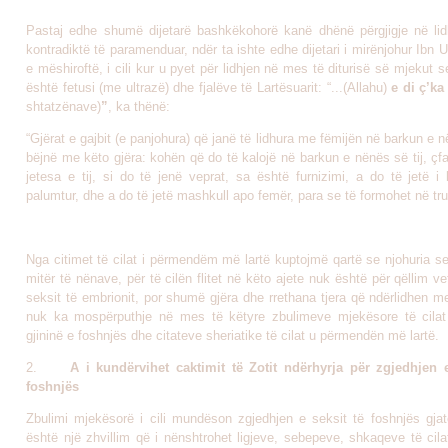
Pastaj edhe shumë dijetarë bashkëkohorë kanë dhënë përgjigje në li
kontradiktë të paramenduar, ndër ta ishte edhe dijetari i mirënjohur Ibn U
e mëshiroftë, i cili kur u pyet për lidhjen në mes të diturisë së mjekut se
është fetusi (me ultrazë) dhe fjalëve të Lartësuarit: “...(Allahu)
e di ç’k
shtatzënave)
”
, ka thënë:
“Gjërat e gajbit (e panjohura) që janë të lidhura me fëmijën në barkun e 
bëjnë me këto gjëra: kohën që do të kalojë në barkun e nënës së tij, çfa
jetesa e tij, si do të jenë veprat, sa është furnizimi, a do të jetë i
palumtur, dhe a do të jetë mashkull apo femër, para se të formohet në tru
Nga citimet të cilat i përmendëm më lartë kuptojmë qartë se njohuria s
mitër të nënave, për të cilën flitet në këto ajete nuk është për qëllim v
seksit të embrionit, por shumë gjëra dhe rrethana tjera që ndërlidhen m
nuk ka mospërputhje në mes të këtyre zbulimeve mjekësore të cilat
gjininë e foshnjës dhe citateve sheriatike të cilat u përmendën më lartë.
2.
A i kundërvihet caktimit të Zotit ndërhyrja për zgjedhjen 
foshnjës
Zbulimi mjekësorë i cili mundëson zgjedhjen e seksit të foshnjës gjat
është një zhvillim që i nënshtrohet ligjeve, sebepeve, shkaqeve të cilat