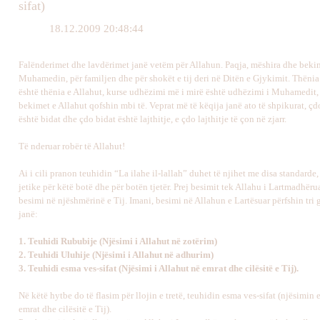
sifat)
18.12.2009 20:48:44
Falënderimet dhe lavdërimet janë vetëm për Allahun. Paqja, mëshira dhe bekim
Muhamedin, për familjen dhe për shokët e tij deri në Ditën e Gjykimit. Thënia
është thënia e Allahut, kurse udhëzimi më i mirë është udhëzimi i Muhamedit,
bekimet e Allahut qofshin mbi të. Veprat më të këqija janë ato të shpikurat, çd
është bidat dhe çdo bidat është lajthitje, e çdo lajthitje të çon në zjarr.
Të nderuar robër të Allahut!
Ai i cili pranon teuhidin “La ilahe il-lallah” duhet të njihet me disa standarde, 
jetike për këtë botë dhe për botën tjetër.
Prej besimit tek Allahu i Lartmadhëru
besimi në njëshmërinë e Tij. Imani, besimi në Allahun e Lartësuar përfshin tri g
janë:
1.
Teuhidi Rububije (Njësimi i Allahut në zotërim)
2.
Teuhidi Uluhije (Njësimi i Allahut në adhurim)
3.
Teuhidi esma ves-sifat (Njësimi i Allahut në emrat dhe cilësitë e Tij).
Në këtë hytbe do të flasim për llojin e tretë, t
euhidin esma ves-sifat (njësimin 
emrat dhe cilësitë e Tij).