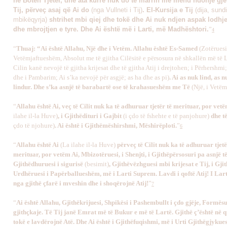
në Botën Tjetër, dhe ata kurrë nuk do të marrin me mend ndonjë gjë
Tij, përveç asaj që Ai do
(nga Vullneti i Tij)
. El-Kursija e Tij
(dija, sund
mbikëqyrja)
shtrihet mbi qiej dhe tokë dhe Ai nuk ndjen aspak lodhje
dhe mbrojtjen e tyre. Dhe Ai është më i Larti, më Madhështori.
”
4
“
Thuaj: “Ai është Allahu, Një dhe i Vetëm. Allahu është Es-Samed
(Zotëruesi
Vetëmjaftueshëm, Absolut me të gjitha Cilësitë e përsosura në shkallën më të La
Cilin kanë nevojë të gjitha krijesat dhe të gjitha Atij i drejtohen; i Përhershmi;
dhe i Pambarim; Ai s’ka nevojë për asgjë; as ha dhe as pi)
. Ai as nuk lind, as n
lindur. Dhe s’ka asnjë të barabartë ose të krahasueshëm me Të
(Një, i Vetëm
“
Allahu është Ai, veç të Cilit nuk ka të adhuruar tjetër të merituar, por vet
ilahe il-la Huve)
, i Gjithëdituri i Gajbit
(i çdo të fshehte e të panjohure)
dhe t
çdo të njohure)
. Ai është i Gjithëmëshirshmi, Mëshirëploti.
”
6
“
Allahu është Ai
(La ilahe il-la Huve)
përveç të Cilit nuk ka të adhuruar tjetë
merituar, por vetëm Ai, Mbizotëruesi, i Shenjti, i Gjithëpërsosuri pa asnjë t
Gjithëdhuruesi i sigurisë
(besimit)
, Gjithëvëzhguesi mbi krijesat e Tij, i Gji
Urdhëruesi i Papërballueshëm, më i Larti Suprem. Lavdi i qoftë Atij! I Lart
nga gjithë çfarë i mveshin dhe i shoqërojnë Atij!
”
7
“
Ai është Allahu, Gjithëkrijuesi, Shpikësi i Pashembullt i çdo gjëje, Formësu
gjithçkaje. Të Tij janë Emrat më të Bukur e më të Lartë. Gjithë ç’është në q
tokë e lavdërojnë Atë. Dhe Ai është i Gjithëfuqishmi, më i Urti Gjithëgjykues