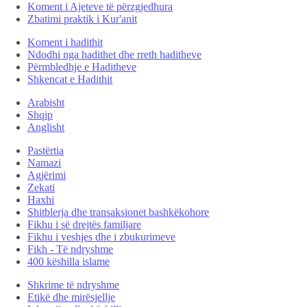
Koment i Ajeteve të përzgjedhura
Zbatimi praktik i Kur'anit
Koment i hadithit
Ndodhi nga hadithet dhe rreth haditheve
Përmbledhje e Haditheve
Shkencat e Hadithit
Arabisht
Shqip
Anglisht
Pastërtia
Namazi
Agjërimi
Zekati
Haxhi
Shitblerja dhe transaksionet bashkëkohore
Fikhu i së drejtës familjare
Fikhu i veshjes dhe i zbukurimeve
Fikh - Të ndryshme
400 këshilla islame
Shkrime të ndryshme
Etikë dhe mirësjellje