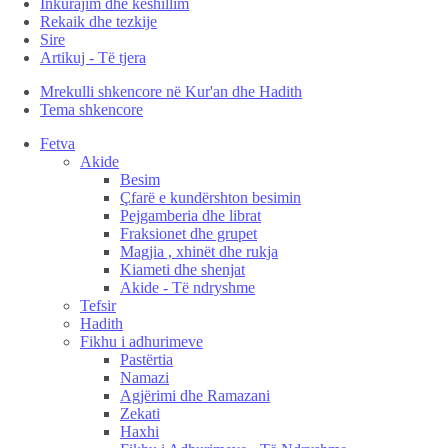
Inkurajim dhe këshillim
Rekaik dhe tezkije
Sire
Artikuj - Të tjera
Mrekulli shkencore në Kur'an dhe Hadith
Tema shkencore
Fetva
Akide
Besim
Çfarë e kundërshton besimin
Pejgamberia dhe librat
Fraksionet dhe grupet
Magjia , xhinët dhe rukja
Kiameti dhe shenjat
Akide - Të ndryshme
Tefsir
Hadith
Fikhu i adhurimeve
Pastërtia
Namazi
Agjërimi dhe Ramazani
Zekati
Haxhi