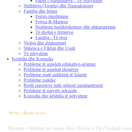
Fikhu i Adhurimeve - Të Ndryshme
Shitblerja (Tregtia) dhe Transaksionet
Familja dhe femra
Femra muslimane
Fejesa & Martesa
Probleme bashkëshortore dhe shkurorëzimi
Të drejtat e fëmijëve
Familja - Të tjera
Veshja dhe zbukurimet
Shkenca e Fikhut dhe Usuli
Të ndryshme
Keshilla dhe Konsulta
Probleme të aspektit edukativo-arsimor
Probleme të aspektit shoqëror
Probleme gjatë aplikimit të Islamit
Probleme psikike
Rreth raporteve ndër gjinore paramartesore
Probleme të natyrës seksuale
Konsulta dhe këshilla të ndryshme
Hytbe / Besimi Islam
Njësimi i Allahut në emrat dhe cilësitë e Tij (Teuhidi esm