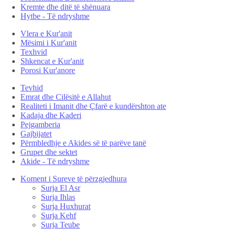
Kremte dhe ditë të shënuara
Hytbe - Të ndryshme
Vlera e Kur'anit
Mësimi i Kur'anit
Texhvid
Shkencat e Kur'anit
Porosi Kur'anore
Tevhid
Emrat dhe Cilësitë e Allahut
Realiteti i Imanit dhe Çfarë e kundërshton ate
Kadaja dhe Kaderi
Pejgamberia
Gajbijatet
Përmbledhje e Akides së të parëve tanë
Grupet dhe sektet
Akide - Të ndryshme
Koment i Sureve të përzgjedhura
Surja El Asr
Surja Ihlas
Surja Huxhurat
Surja Kehf
Surja Teube