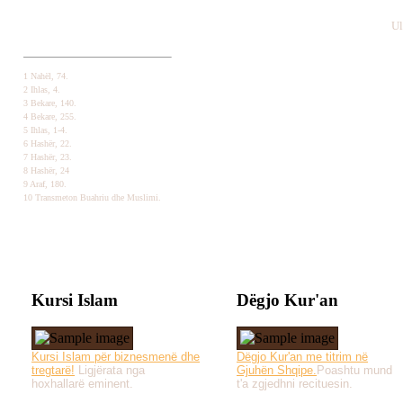
Ul
1 Nahël, 74.
2 Ihlas, 4.
3 Bekare, 140.
4 Bekare, 255.
5 Ihlas, 1-4.
6 Hashër, 22.
7 Hashër, 23.
8 Hashër, 24
9 Araf, 180.
10 Transmeton Buahriu dhe Muslimi.
Kursi Islam
Dëgjo Kur'an
Kursi Islam për biznesmenë dhe
Dëgjo Kur'an me titrim në
tregtarë!
Ligjërata nga
Gjuhën Shqipe.
Poashtu mund
hoxhallarë eminent.
t'a zgjedhni recituesin.