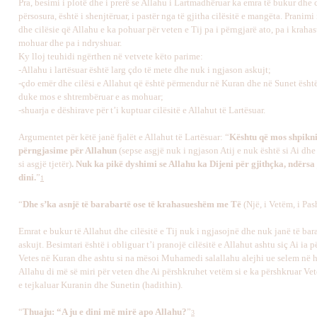
Pra, besimi i plotë dhe i prerë se Allahu i Lartmadhëruar ka emra të bukur dhe c
përsosura, është i shenjtëruar, i pastër nga të gjitha cilësitë e mangëta. Pranimi
dhe cilësie që Allahu e ka pohuar për veten e Tij pa i përngjarë ato, pa i krahasu
mohuar dhe pa i ndryshuar.
Ky lloj teuhidi ngërthen në vetvete këto parime:
-
Allahu i lartësuar është larg çdo të mete dhe nuk i ngjason askujt;
-
ç
do emër dhe cilësi e Allahut që është përmendur në Kuran dhe në Sunet ësht
duke mos e shtrembëruar e as mohuar;
-
s
huarja e dëshirave për t’i kuptuar cilësitë e Allahut të Lartësuar.
Argumentet për këtë janë fjalët e Allahut të Lartësuar: “
Kështu që mos shpikn
përngjasime për Allahun
(sepse asgjë nuk i ngjason Atij e nuk është si Ai dhe
si asgjë tjetër)
. Nuk ka pikë dyshimi se Allahu ka Dijeni për gjithçka, ndërsa
dini.
”
1
“
Dhe s’ka asnjë të barabartë ose të krahasueshëm me Të
(Një, i Vetëm, i Pa
Emrat e bukur të Allahut dhe cilësitë e Tij nuk i ngjasojnë dhe nuk janë të bar
askujt. Besimtari është i obliguar t’i pranojë cilësitë e Allahut ashtu siç Ai ia 
Vetes në Kuran dhe ashtu si na mësoi Muhamedi salallahu alejhi ue selem në h
Allahu di më së miri për veten dhe Ai përshkruhet vetëm si e ka përshkruar V
e tejkaluar Kuranin dhe Sunetin (hadithin).
“
Thuaju: “A ju e dini më mirë apo Allahu?
”
3