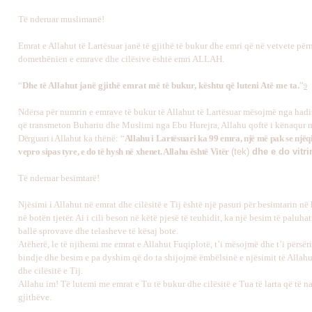
Të nderuar muslimanë!
Emrat e Allahut të Lartësuar janë të gjithë të bukur dhe emri që në vetvete pë
domethënien e emrave dhe cilësive është emri ALLAH.
“
Dhe të Allahut janë gjithë emrat më të bukur, kështu që luteni Atë me ta.
”
9
Ndërsa për numrin e emrave të bukur të Allahut të Lartësuar mësojmë nga hadit
që transmeton Buhariu dhe Muslimi nga Ebu Hurejra, Allahu qoftë i kënaqur m
Dërguari i Allahut
ka thënë: “
Allahu i Lartësuari ka 99 emra, një më pak se njëq
vepro sipas tyre, e do të hysh në xhenet. Allahu është Vitër
(tek)
dhe e do vitri
Të nderuar besimtarë!
N
jësimi i Allahut në emrat dhe cilësitë e Tij është një pasuri për besimtarin në
në botën tjetër. Ai i cili beson në këtë pjesë të teuhidit, ka një besim të paluha
ballë sprovave dhe telasheve të kësaj bote.
Atëherë, le të njihemi me emrat e Allahut Fuqiplotë, t’i mësojmë dhe t’i përsë
bindje dhe besim e pa dyshim që do ta shijojmë ëmbëlsinë e njësimit të Allahu
dhe cilësitë e Tij.
Allahu im! Të lutemi me emrat e Tu të bukur dhe cilësitë e Tua të larta që të na
gjithëve.