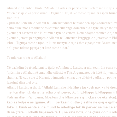
Ahmed ibn Hanbeli thotë: “
Allahu i Lartësuar përshkruhet vetëm me atë që e 
Veten ose që e ka përshkruar i Dërguari i Tij, duke mos e tejkaluar aspak Kura
Hadithin.
Gjithashtu cilësitë e Allahut të Lartësuar duhet të pranohen sipas domethënieve
qarta duke mos i mohuar e as shtrembëruar nga domethënia e tyre, natyrisht 
pyetur për esencën dhe kuptimin e tyre të vërtetë. Këtu ndajmë thënien e njoh
pyetur dijetarët për ngritjen e Allahut të Lartësuar. Përgjigja e dijetarëve të Eh
ishte: “Ngritja është e njohur, kurse mënyra e sajë është e panjohur. Besimi në t
obliguar, ndërsa pyetja për këtë është bidat.”
Të nderuar robër të Allahut!
Në vazhdim do të ndalemi te fjalët e Allahut të Lartësuar mbi t
euhidin esma ve
(njësimin e Allahut në emrat dhe cilësitë e Tij). Argumentet për këtë lloj teuhid
shumta. Në çdo sure të Kuranit përmenden emrat dhe cilësitë e Allahut, por ne
lexojmë disa prej tyre.
Allahu i Lartësuar thotë:
“
Allah! La ilahe il-la Huve
(askush nuk ka të drej
meriton dhe nuk duhet të adhurohet përveç Atij)
, El-Haj-ju El-Kaj-jum
(i
Pafillim dhe i Pambarim, Mbajtësi dhe Mbrojtësi i gjithçkaje që ekziston)
kap as kotje e as gjumë. Atij i përkasin gjithë ç’është në qiej e gjith
tokë. E kush është ai që mund të ndërhyjë tek Ai përveç se me Lejen
di se çfarë u ndodh krijesave të Tij në këtë botë, dhe çfarë do t’u n