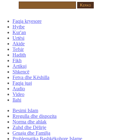
Faqja kryesore
Hytbe
Kur'an
Urtësi
Akide
Tefsir
Hadith
Fikh
Artikuj
Shkencë
Fetva dhe Këshilla
Faqja juaj
Audio
Video
Ilahi
Besimi Islam
Rregulla dhe dispozita
Norma dhe ahlak
Zuhd dhe Dëlirje
Gruaja dhe Familja
Problematika Bashkëkohore Islame