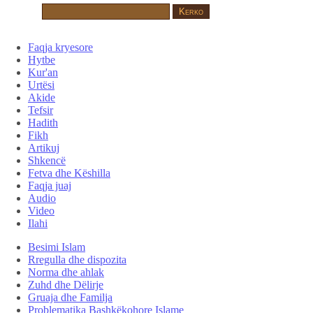
Faqja kryesore
Hytbe
Kur'an
Urtësi
Akide
Tefsir
Hadith
Fikh
Artikuj
Shkencë
Fetva dhe Këshilla
Faqja juaj
Audio
Video
Ilahi
Besimi Islam
Rregulla dhe dispozita
Norma dhe ahlak
Zuhd dhe Dëlirje
Gruaja dhe Familja
Problematika Bashkëkohore Islame