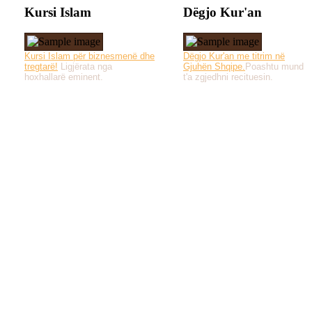
Kursi Islam
Dëgjo Kur'an
Kursi Islam për biznesmenë dhe
Dëgjo Kur'an me titrim në
tregtarë!
Ligjërata nga
Gjuhën Shqipe.
Poashtu mund
hoxhallarë eminent.
t'a zgjedhni recituesin.
Të gjitha drejtat e 