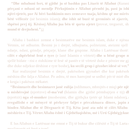
“Dhe mbahuni fort, të gjithë ju së bashku pas Litarit të Allahut
(Kurani
përçani e mbani në mendje Përkujtimin e Allahut përmbi ju, pasi ju ish
njëri-tjetrit, por Ai bëri bashkimin mes zemrave tuaja, kështu që me mirësi
bëtë vëllezër
(në besimin islam)
; dhe ishit në buzë të greminës së zjarrit,
shpëtoi prej tij. Kësisoj Allahu jua bën të qarta ajetet
(provat, treguesit, sh
mund të drejtoheni.”
13
Allahu i bashkoi zemrat e besimtarëve me besimin islam, duke e njësua
Vetmin, në adhurim. Besimi jo i drejtë, idhujtaria, politeizmi, ateizmi sjel
ndarje, ndasi, grindje, përçarje, klane dhe grupime. Allahu i Lartësuar thotë
cilët e shpërbënë fenë e tyre
(e lanë Islamin e vërtetë)
dhe u bënë grupe 
sjellë bidate - risi e rishikime të fesë së pastër e të vërtetë duke e përzier me gj
dhe duke ndjekur dëshirat e tyre boshe)
, ku secili grup i gëzohet idesë së vet.
Kur realizojmë besimin e drejtë, pakësohen gjynahet dhe kur pakësoh
mëshira dhe falja e Allahut. Po ashtu, të mos harrojmë se urdhri për të mirë d
e keqja i pakëson mëkatet.
“Besimtarët dhe besimtaret janë eulija
(ndihmues, mbrojtës e miq)
për njër
u mishërojnë
(njerëzve)
el-ma’ruf
(Islamin dhe gjithë përmbajtjen e tij)
dh
(njerëzit)
nga el-munker
(mosbesimi, dhe gjithçka tjetër që Islami ndalon)
,
rregullisht e në mënyrë të përkryer faljet e përcaktuara ditore, japin 
binden Allahut dhe të Dërguarit të Tij. Këta janë ata mbi të cilët Allahu
mëshirën e Tij. Vërtet Allahu është i Gjithëfuqishëm, më i Urti Gjithëgjykue
E lus Allahun e Lartësuar me emrat e Tij të bukur dhe cilësitë e Tij të Larta q
muslimanët në fenë e tyre!