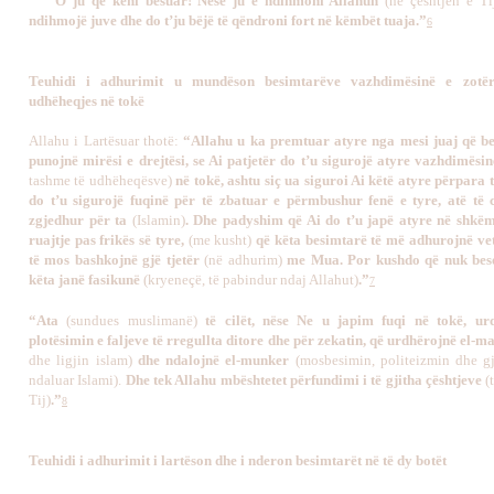
“O ju që keni besuar! Nëse ju e ndihmoni Allahun
(në çështjen e Ti
ndihmojë juve dhe do t’ju bëjë të qëndroni fort në këmbët tuaja.”
6
Teuhidi i adhurimit u mundëson besimtarëve vazhdimësinë e zotër
udhëheqjes në tokë
Allahu i Lartësuar thotë:
“Allahu u ka premtuar atyre nga mesi juaj që b
punojnë mirësi e drejtësi, se Ai patjetër do t’u sigurojë atyre vazhdimësi
tashme të udhëheqësve)
në tokë, ashtu siç ua siguroi Ai këtë atyre përpara 
do t’u sigurojë fuqinë për të zbatuar e përmbushur fenë e tyre, atë të 
zgjedhur për ta
(Islamin)
. Dhe padyshim që Ai do t’u japë atyre në shkë
ruajtje pas frikës së tyre,
(me kusht)
që këta besimtarë të më adhurojnë v
të mos bashkojnë gjë tjetër
(në adhurim)
me Mua. Por kushdo që nuk beso
këta janë
f
asikunë
(kryeneçë, të pabindur ndaj Allahut)
.”
7
“Ata
(sundues muslimanë)
të cilët, nëse Ne u japim fuqi në tokë, ur
plotësimin e faljeve të rregullta ditore dhe për zekatin, që urdhërojnë el-ma
dhe ligjin islam)
dhe ndalojnë el-munker
(mosbesimin, politeizmin dhe g
ndaluar Islami).
Dhe tek Allahu mbështetet përfundimi i të gjitha çështjeve
(t
Tij)
.”
8
Teuhidi i adhurimit i lartëson dhe i nderon besimtarët në të dy botët