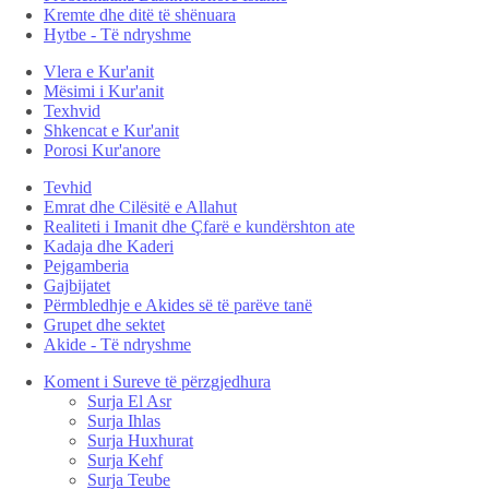
Kremte dhe ditë të shënuara
Hytbe - Të ndryshme
Vlera e Kur'anit
Mësimi i Kur'anit
Texhvid
Shkencat e Kur'anit
Porosi Kur'anore
Tevhid
Emrat dhe Cilësitë e Allahut
Realiteti i Imanit dhe Çfarë e kundërshton ate
Kadaja dhe Kaderi
Pejgamberia
Gajbijatet
Përmbledhje e Akides së të parëve tanë
Grupet dhe sektet
Akide - Të ndryshme
Koment i Sureve të përzgjedhura
Surja El Asr
Surja Ihlas
Surja Huxhurat
Surja Kehf
Surja Teube