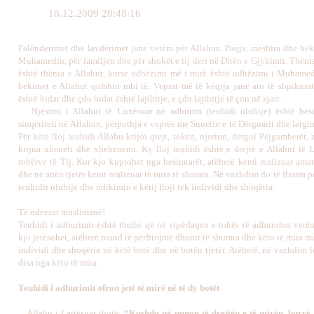
18.12.2009 20:48:16
Falënderimet dhe lavdërimet janë vetëm për Allahun. Paqja, mëshira dhe bek
Muhamedin, për familjen dhe për shokët e tij deri në Ditën e Gjykimit. Thëni
është thënia e Allahut, kurse udhëzimi më i mirë është udhëzimi i Muhamed
bekimet e Allahut qofshin mbi të. Veprat më të këqija janë ato të shpikurat
është bidat dhe çdo bidat është lajthitje, e çdo lajthitje të çon në zjarr.
Njësimi i Allahut të Lartësuar në adhurim (teuhidi uluhije) është besi
sinqeriteti në Allahun, përputhja e veprës me Sunetin e të Dërguarit dhe largi
Për këtë lloj teuhidi Allahu krijoi qiejt, tokën, njeriun, dërgoi Pejgamberët, zb
krijua xheneti dhe xhehenemi.
Ky lloj teuhidi është e drejtë e Allahut të 
robërve të Tij. Kur kjo kuptohet nga besimtarët, atëherë kemi realizuar ama
dhe në anën tjetër kemi realizuar të mira të shumta.
Në vazhdim do të flasim p
teuhidit uluhije dhe ndikimin e këtij lloji tek individi dhe shoqëria.
Të nderuar muslimanë!
Teuhidi i adhurimit është thelbi që në sipërfaqen e tokës të adhurohet vetë
kjo jetësohet, atëherë mund të përfitojmë dhunti të shumta dhe këto të mira m
individi dhe shoqëria në këtë botë dhe në botën tjetër. Atëherë, në vazhdim l
disa nga këto të mira.
Teuhidi i adhurimit ofron jetë të mirë në të dy botët
Allahu i Lartësuar thotë:
“Kushdo që punon të drejtën e të mirën, burrë 