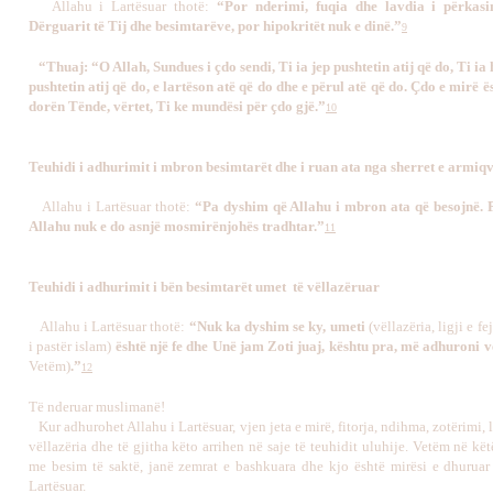
Allahu i Lartësuar thotë:
“Por nderimi, fuqia dhe lavdia i përkasin
Dërguarit të Tij dhe besimtarëve, por hipokritët nuk e dinë.”
9
“Thuaj: “O Allah, Sundues i çdo sendi, Ti ia jep pushtetin atij që do, Ti ia
pushtetin atij që do, e lartëson atë që do dhe e përul atë që do. Çdo e mirë 
dorën Tënde, vërtet, Ti ke mundësi për çdo gjë.”
10
Teuhidi i adhurimit i mbron besimtarët dhe i ruan ata nga sherret e armiq
Allahu i Lartësuar thotë:
“Pa
dyshim që Allahu i mbron ata që besojnë.
Allahu nuk e do asnjë mosmirënjohës tradhtar.”
1
1
Teuhidi i adhurimit i bën besimtarët umet të vëllazëruar
Allahu i Lartësuar thotë:
“Nuk ka dyshim se ky, umeti
(vëllazëria, ligji e fe
i pastër islam)
është një fe dhe Unë jam Zoti juaj, kështu pra, më adhuroni
Vetëm)
.”
12
Të nderuar muslimanë!
Kur adhurohet Allahu i Lartësuar, vjen jeta e mirë, fitorja, ndihma, zotërimi, l
vëllazëria dhe të gjitha këto arrihen në saje të teuhidit uluhije. Vetëm në kë
me besim të saktë, janë zemrat e bashkuara dhe kjo është mirësi e dhuruar
Lartësuar.