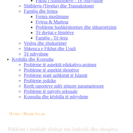
Fikhu i Adhurimeve - Të Ndryshme
Shitblerja (Tregtia) dhe Transaksionet
Familja dhe femra
Femra muslimane
Fejesa & Martesa
Probleme bashkëshortore dhe shkurorëzimi
Të drejtat e fëmijëve
Familja - Të tjera
Veshja dhe zbukurimet
Shkenca e Fikhut dhe Usuli
Të ndryshme
Keshilla dhe Konsulta
Probleme të aspektit edukativo-arsimor
Probleme të aspektit shoqëror
Probleme gjatë aplikimit të Islamit
Probleme psikike
Rreth raporteve ndër gjinore paramartesore
Probleme të natyrës seksuale
Konsulta dhe këshilla të ndryshme
Hytbe / Besimi Islam
Ndikimi i teuhidit uluhije tek individi dhe shoqëria