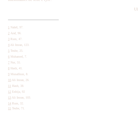
Ul
1
Nahël, 97.
2
Araf, 96.
3
Rum, 47.
4
Ali Imran, 123.
5
Teube, 25.
6
Muhamed, 7.
7
Nur, 55.
8
Haxh, 41.
9
Munafikun, 8.
10
Ali Imran, 26.
11
Haxh, 38.
12
Enbija, 92
13
Ali Imran, 103.
14
Rum, 32.
15
Teube, 71.