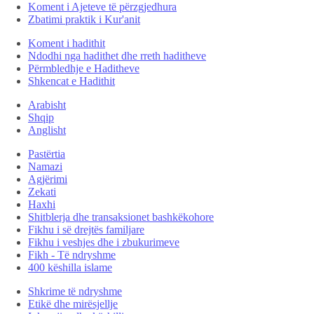
Koment i Ajeteve të përzgjedhura
Zbatimi praktik i Kur'anit
Koment i hadithit
Ndodhi nga hadithet dhe rreth haditheve
Përmbledhje e Haditheve
Shkencat e Hadithit
Arabisht
Shqip
Anglisht
Pastërtia
Namazi
Agjërimi
Zekati
Haxhi
Shitblerja dhe transaksionet bashkëkohore
Fikhu i së drejtës familjare
Fikhu i veshjes dhe i zbukurimeve
Fikh - Të ndryshme
400 këshilla islame
Shkrime të ndryshme
Etikë dhe mirësjellje