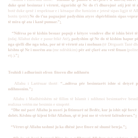
duke qenë besimtar i vërtetë, sigurisht që Ne do t’i dhurojmë atij jetë të
botë duke qenë i respektuar e i kënaqur dhe furnizim e jetesë sipas ligjit të Al
botën tjetër)
Ne do t’ua paguajmë padyshim atyre shpërblimin sipas veprav
të mira që ata i kanë punuar.”
1
“Ndërsa po të kishin besuar popujt e këtyre vendeve dhe të ishin bërë t
(ndaj Allahut duke e pasur frikë Atë)
, padyshim që Ne do të kishim hapur pë
nga qielli dhe nga toka, por në të vërtetë ata i mohuan
(të Dërguarit Tanë dh
kështu që Ne i morëm ata
(me ndëshkim)
për atë çfarë ata vetë fituan
(polit
etj
.
)
.”
2
Teuhidi i adhurimit ofron fitoren dhe ndihmën
Allah
u
i Lartësuar thotë:
“...ndërsa për besimtarët ishte si detyrë 
ndihmonim.”
3
Allahu i Madhërishëm në fillim të Islamit i ndihmoi besimtarëve besn
realizua vetëm me besimin e sinqertë.
“Dhe më parë Allahu ju nxori ju fitimtarë në Bedër, kur ju ishit një forcë
dobët. Kështu që kijeni frikë Allahun, që të jeni me të vërtetë falënderues.”
4
“Vërtet që Allahu tashmë ju ka dhënë juve fitore në shumë beteja.”
5