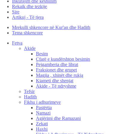
Inkurajim dhe këshillim
Rekaik dhe tezkije
Sire
Artikuj - Të tjera
Mrekulli shkencore në Kur'an dhe Hadith
Tema shkencore
Fetva
Akide
Besim
Çfarë e kundërshton besimin
Pejgamberia dhe librat
Fraksionet dhe grupet
Magjia , xhinët dhe rukja
Kiameti dhe shenjat
Akide - Të ndryshme
Tefsir
Hadith
Fikhu i adhurimeve
Pastërtia
Namazi
Agjërimi dhe Ramazani
Zekati
Haxhi