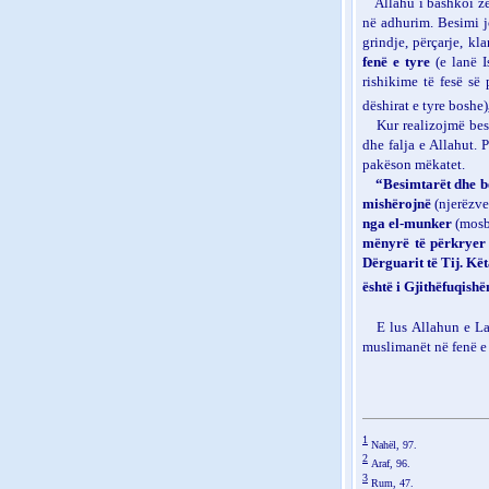
Allahu i bashkoi z
në adhurim. Besimi jo
grindje, përçarje, kl
fenë e tyre
(e lanë I
rishikime të fesë së
dëshirat e tyre boshe)
Kur realizojmë bes
dhe falja e Allahut. 
pakëson mëkatet.
“Besimtarët dhe b
mishërojnë
(njerëzve
nga el-munker
(mosb
mënyrë të përkryer f
Dërguarit të Tij. Kët
është i Gjithëfuqish
E lus Allahun e Lar
muslimanët në fenë e 
1
Nahël, 97.
2
Araf, 96.
3
Rum, 47.