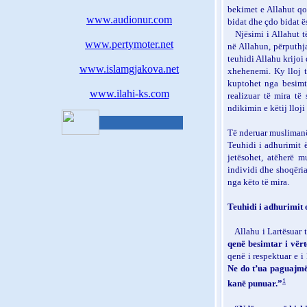
bekimet e Allahut qof
www.audionur.com
bidat dhe çdo bidat ësh
Njësimi i Allahut t
www.pertymoter.net
në Allahun, përputhja
teuhidi Allahu krijoi 
www.islamgjakova.net
xhehenemi.
Ky lloj 
kuptohet nga besimt
www.ilahi-ks.com
realizuar të mira të
ndikimin e këtij lloji
Të nderuar musliman
Teuhidi i adhurimit 
jetësohet, atëherë 
individi dhe shoqëria
nga këto të mira.
Teuhidi i adhurimit o
Allahu i Lartësuar 
qenë besimtar i vërt
qenë i respektuar e i 
Ne do t’ua paguajmë
1
kanë punuar.”