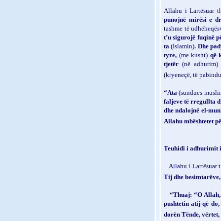
Allahu i Lartësuar 
punojnë mirësi e dr
tashme të udhëheqës
t’u sigurojë fuqinë p
ta
(Islamin)
. Dhe pad
tyre,
(me kusht)
që k
tjetër
(në adhurim)
(kryeneçë, të pabindu
“Ata
(sundues musl
faljeve të rregullta 
dhe ndalojnë el-mun
Allahu mbështetet pë
Teuhidi i adhurimit i
Allahu i Lartësuar 
Tij dhe besimtarëve,
“Thuaj: “O Allah, 
pushtetin atij që do
dorën Tënde, vërtet,