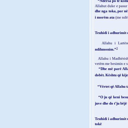
“Ndërsa po të kish
Allahut duke e pasur 
dhe nga toka, por në
i morëm ata
(me ndë
Teuhidi i adhurimit
Allah
u
i Lartës
3
ndihmonim.”
Allahu i Madhërish
vetëm me besimin e s
“Dhe më parë Allah
dobët. Kështu që kije
“Vërtet që Allahu t
“O ju që keni bes
juve dhe do t’ju bëjë
Teuhidi i adhurimit
tokë