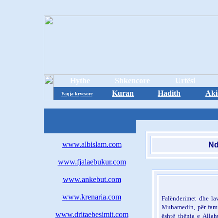
Hytbe
Shkencore
Urtësi
Kuran
Hadith
Aki
Faqja kryesore
www.albislam.com
Nd
www.fjalaebukur.com
www.ankebut.com
www.krenaria.com
Falënderimet dhe la
Muhamedin, për famil
www.dritaebesimit.com
është thënia e Alla