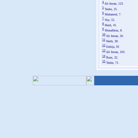
4
Ali Imran, 123.
5
Teube, 25.
6
Muhamed, 7.
7
Nur, 55.
8
Haxh, 41.
9
Munafikun, 8.
10
Ali Imran, 26.
11
Haxh, 38.
12
Enbija, 92
13
Ali Imran, 103.
14
Rum, 32.
15
Teube, 71.