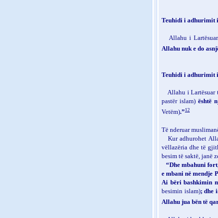
Teuhidi i adhurimit 
Allahu i Lartësua
Allahu nuk e do asn
Teuhidi i adhurimit 
Allahu i Lartësuar
pastër islam)
është 
12
Vetëm)
.”
Të nderuar musliman
Kur adhurohet Allah
vëllazëria dhe të gji
besim të saktë, janë 
“Dhe mbahuni fort, 
e mbani në mendje Pë
Ai bëri bashkimin m
besimin islam)
; dhe 
Allahu jua bën të qa