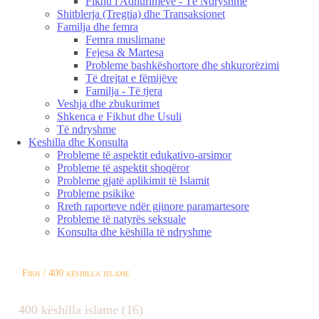
Fikhu i Adhurimeve - Të Ndryshme
Shitblerja (Tregtia) dhe Transaksionet
Familja dhe femra
Femra muslimane
Fejesa & Martesa
Probleme bashkëshortore dhe shkurorëzimi
Të drejtat e fëmijëve
Familja - Të tjera
Veshja dhe zbukurimet
Shkenca e Fikhut dhe Usuli
Të ndryshme
Keshilla dhe Konsulta
Probleme të aspektit edukativo-arsimor
Probleme të aspektit shoqëror
Probleme gjatë aplikimit të Islamit
Probleme psikike
Rreth raporteve ndër gjinore paramartesore
Probleme të natyrës seksuale
Konsulta dhe këshilla të ndryshme
Fikh / 400 këshilla islame
400 këshilla islame (16)