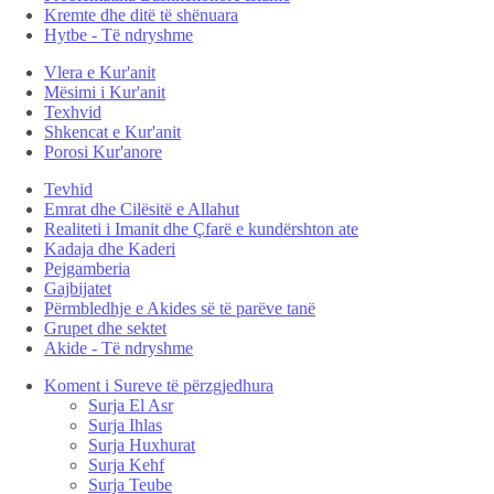
Kremte dhe ditë të shënuara
Hytbe - Të ndryshme
Vlera e Kur'anit
Mësimi i Kur'anit
Texhvid
Shkencat e Kur'anit
Porosi Kur'anore
Tevhid
Emrat dhe Cilësitë e Allahut
Realiteti i Imanit dhe Çfarë e kundërshton ate
Kadaja dhe Kaderi
Pejgamberia
Gajbijatet
Përmbledhje e Akides së të parëve tanë
Grupet dhe sektet
Akide - Të ndryshme
Koment i Sureve të përzgjedhura
Surja El Asr
Surja Ihlas
Surja Huxhurat
Surja Kehf
Surja Teube