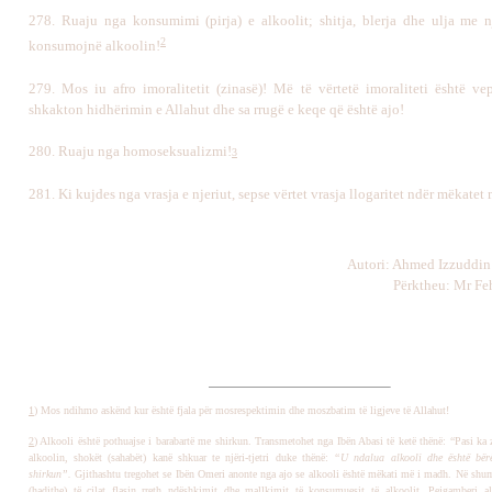
278.
Ruaju nga konsumimi (pirja) e alkoolit; shitja, blerja dhe ulja me nj
2
konsumojnë alkoolin!
279.
Mos iu afro imoralitetit (zinasë)! Më të vërtetë imoraliteti është vep
shkakton hidhërimin e Allahut dhe sa rrugë e keqe që është ajo!
280.
Ruaju nga homoseksualizmi!
3
281. Ki kujdes nga vrasja e njeriut, sepse vërtet vrasja llogaritet ndër mëkatet
Autori: Ahmed Izzuddin
Përktheu: Mr Fe
1
)
Mos ndihmo askënd kur është fjala për mosrespektimin dhe moszbatim të ligjeve të Allahut!
2
) Alkooli është pothuajse i barabartë me shirkun. Transmetohet nga Ibën Abasi të ketë thënë: “Pasi ka z
alkoolin, shokët (sahabët) kanë shkuar te njëri-tjetri duke thënë:
“U ndalua alkooli dhe është bër
shirkun”.
Gjithashtu tregohet se Ibën Omeri anonte nga ajo se alkooli është mëkati më i madh. Në shum
(hadithe) të cilat flasin rreth ndëshkimit dhe mallkimit të konsumuesit të alkoolit. Pejgamberi al