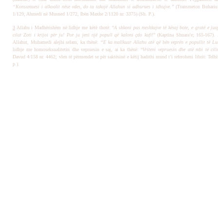
“Konsumuesi i alkoolit nëse vdes, do ta takojë Allahun si adhurues i idhujve.”
(Transmeton Buhariu 
1/129; Ahmedi në Musned 1/272, Ibën Maxhe 2/1120 nr. 3375) (Sh. P.).
3
Allahu i Madhërishëm në lidhje me këtë thotë: “
A shkoni pas meshkujve të kësaj bote, e gratë e juaj
cilat Zoti i krijoi për ju! Por ju jeni një popull që kaloni çdo kufi
!” (Kaptina Shuara’e; 165-167). 
Allahut, Muhamedi alejhi selam, ka thënë:
“E ka mallkuar Allahu atë që bën veprën e popullit të Lu
lidhje me homoseksualitetin dhe vepruesin e saj, ai ka thënë: “
Vriteni vepruesin dhe atë mbi të cili
Davud 4/158 nr. 4462; vlen të përmendet se për saktësinë e këtij hadithi mund t’i referoheni librit: Telh
p.)
.