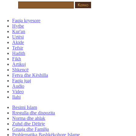
Faqja kryesore
Hytbe
Kur'an
Urtësi
Akide
Tefsir
Hadith
Fikh
Artikuj
Shkencë
Fetva dhe Këshilla
Faqja juaj
Audio
Video
Ilahi
Besimi Islam
Rregulla dhe dispozita
Norma dhe ahlak
Zuhd dhe Dëlirje
Gruaja dhe Familja
Problematika Bashkëkohore Islame