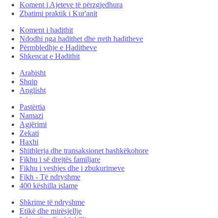
Koment i Ajeteve të përzgjedhura
Zbatimi praktik i Kur'anit
Koment i hadithit
Ndodhi nga hadithet dhe rreth haditheve
Përmbledhje e Haditheve
Shkencat e Hadithit
Arabisht
Shqip
Anglisht
Pastërtia
Namazi
Agjërimi
Zekati
Haxhi
Shitblerja dhe transaksionet bashkëkohore
Fikhu i së drejtës familjare
Fikhu i veshjes dhe i zbukurimeve
Fikh - Të ndryshme
400 këshilla islame
Shkrime të ndryshme
Etikë dhe mirësjellje