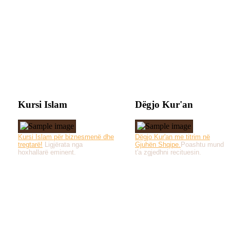
Kursi Islam
Dëgjo Kur'an
Kursi Islam për biznesmenë dhe
Dëgjo Kur'an me titrim në
tregtarë!
Ligjërata nga
Gjuhën Shqipe.
Poashtu mund
hoxhallarë eminent.
t'a zgjedhni recituesin.
Të gjitha drejtat e 