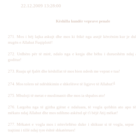
22.12.2009 13:28:00
Këshilla kundër veprave penale
271.
Mos i bëj lajka askujt dhe mos ki frikë nga asnjë kërcënim kur je d
rrugën e Allahut Fuqiplotë!
272.
Urdhëro për të mirë, ndalo nga e keqja dhe bëhu i durueshëm ndaj 
goditur!
273.
Ruaju që fjalët dhe këshillat të mos bien ndesh me veprat e tua!
1
274.
Mos tolero në ndëshkimin e shkelësve të ligjeve të Allahut!
275.
Mbuloji të metat e muslimanit dhe mos ia shpalos ato!
276.
Largohu nga të gjitha gjërat e ndaluara, të vogla qofshin ato apo 
mëkato ndaj Allahut dhe mos ndihmo askënd që t'i bëjë Atij mëkat!
277.
Mëkatet e vogla mos i nënvleftëso duke i shikuar si të vogla, sepse 
trajtimi i tillë ndaj tyre është shkatërrues!