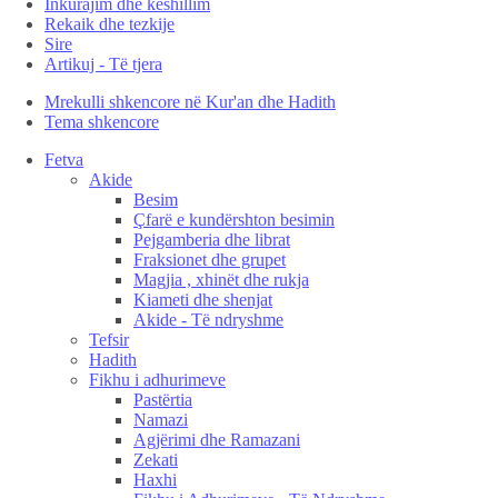
Inkurajim dhe këshillim
Rekaik dhe tezkije
Sire
Artikuj - Të tjera
Mrekulli shkencore në Kur'an dhe Hadith
Tema shkencore
Fetva
Akide
Besim
Çfarë e kundërshton besimin
Pejgamberia dhe librat
Fraksionet dhe grupet
Magjia , xhinët dhe rukja
Kiameti dhe shenjat
Akide - Të ndryshme
Tefsir
Hadith
Fikhu i adhurimeve
Pastërtia
Namazi
Agjërimi dhe Ramazani
Zekati
Haxhi