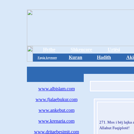
Hytbe
Shkencore
Urtësi
Kuran
Hadith
Aki
Faqja kryesore
www.albislam.com
www.fjalaebukur.com
www.ankebut.com
www.krenaria.com
271.
Mos i bëj lajka 
Allahut Fuqiplotë!
www.dritaebesimit.com