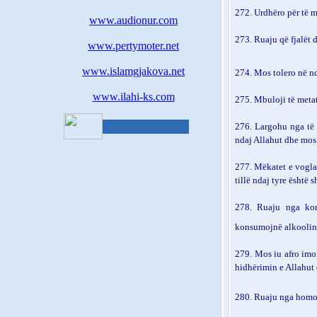
272.
Urdhëro për të m
www.audionur.com
273.
Ruaju që fjalët 
www.pertymoter.net
www.islamgjakova.net
274.
Mos tolero në nd
www.ilahi-ks.com
275.
Mbuloji të metat
276.
Largohu nga të 
ndaj Allahut dhe mos 
277.
Mëkatet e vogla 
tillë ndaj tyre është 
278.
Ruaju nga kons
konsumojnë alkoolin
279.
Mos iu afro imor
hidhërimin e Allahut 
280.
Ruaju nga homo