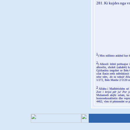
281. Ki kujdes nga vra
1
)
Mos ndihmo askënd kur ës
2
) Alkooli është pothuajse 
alkoolin, shokët (sahabët) k
Gjithashtu tregohet se Ibën
cilat flasin rreth ndëshkimi
nëse vdes, do ta takojë All
1/272, Ibën Maxhe 2/1120 nr
3
Allahu i Madhërishëm në l
Zoti i krijoi për ju! Por j
Muhamedi alejhi selam, ka
homoseksualitetin dhe veprue
4462; vlen të përmendet se pë