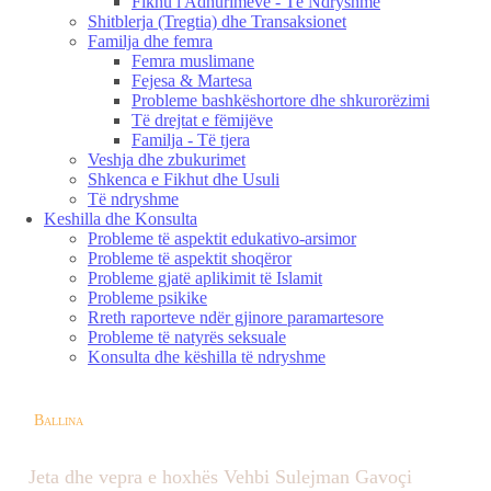
Fikhu i Adhurimeve - Të Ndryshme
Shitblerja (Tregtia) dhe Transaksionet
Familja dhe femra
Femra muslimane
Fejesa & Martesa
Probleme bashkëshortore dhe shkurorëzimi
Të drejtat e fëmijëve
Familja - Të tjera
Veshja dhe zbukurimet
Shkenca e Fikhut dhe Usuli
Të ndryshme
Keshilla dhe Konsulta
Probleme të aspektit edukativo-arsimor
Probleme të aspektit shoqëror
Probleme gjatë aplikimit të Islamit
Probleme psikike
Rreth raporteve ndër gjinore paramartesore
Probleme të natyrës seksuale
Konsulta dhe këshilla të ndryshme
Ballina
Jeta dhe vepra e hoxhës Vehbi Sulejman Gavoçi