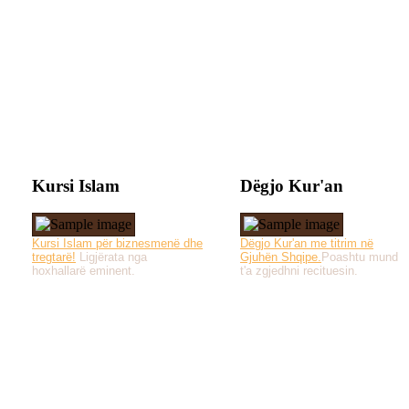
Kursi Islam
Dëgjo Kur'an
Kursi Islam për biznesmenë dhe
Dëgjo Kur'an me titrim në
tregtarë!
Ligjërata nga
Gjuhën Shqipe.
Poashtu mund
hoxhallarë eminent.
t'a zgjedhni recituesin.
Të gjitha drejtat e 