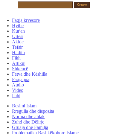
Faqja kryesore
Hytbe
Kur'an
Urtësi
Akide
Tefsir
Hadith
Fikh
Artikuj
Shkencë
Fetva dhe Këshilla
Faqja juaj
Audio
Video
Ilahi
Besimi Islam
Rregulla dhe dispozita
Norma dhe ahlak
Zuhd dhe Dëlirje
Gruaja dhe Familja
Problematika Bashkëkohore Islame