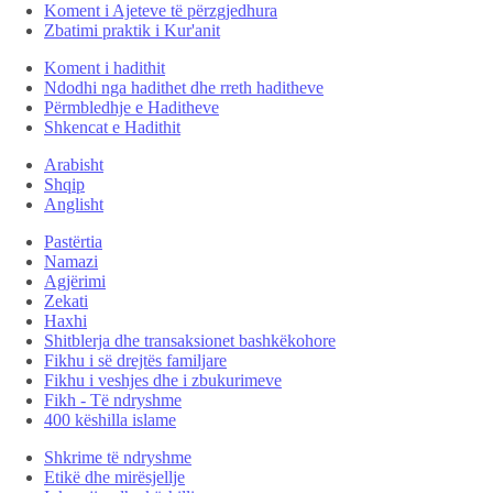
Koment i Ajeteve të përzgjedhura
Zbatimi praktik i Kur'anit
Koment i hadithit
Ndodhi nga hadithet dhe rreth haditheve
Përmbledhje e Haditheve
Shkencat e Hadithit
Arabisht
Shqip
Anglisht
Pastërtia
Namazi
Agjërimi
Zekati
Haxhi
Shitblerja dhe transaksionet bashkëkohore
Fikhu i së drejtës familjare
Fikhu i veshjes dhe i zbukurimeve
Fikh - Të ndryshme
400 këshilla islame
Shkrime të ndryshme
Etikë dhe mirësjellje