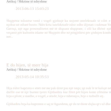
Artikuj / Shkrime të ndryshme
2013-06-13 15:03:23
Shqipëria ndonëse vend i vogël gjithnjë ka nxjerrë intelektualë të cilët e
njohur në mbarë botën. Ndër këta intelektualë ishte edhe dijetari i nderuar 
Gavoçi, një nga personalitetet më të shquara shqiptare, i cili ka dhënë nj
veçantë për kulturën islame në Shqipëri dhe në përgjithësi për çështjen kombë
aut...
E do hijen, të merr hija
Artikuj / Shkrime të ndryshme
2013-05-14 10:35:53
Hija është hapësira e errët më me pak dritë pas një trupi, që nuk lë të kalojë nëp
diellit ose të një burimi tjetër. Gjithashtu kur flitet për hijen kemi cilësime 
hija e plotë, e madhe, e vogël, e rëndë, hija e mbrëmjes, hije e turbullt etj..
Gjithashtu hija ka kuptimin e saj të figurshëm, që do të thotë diçka që i ul dhe i