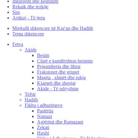
Inkurajim dhe këshillim
Rekaik dhe tezkije
Sire
Artikuj - Të tjera
Mrekulli shkencore në Kur'an dhe Hadith
Tema shkencore
Fetva
Akide
Besim
Çfarë e kundërshton besimin
Pejgamberia dhe librat
Fraksionet dhe grupet
Magjia , xhinët dhe rukja
Kiameti dhe shenjat
Akide - Të ndryshme
Tefsir
Hadith
Fikhu i adhurimeve
Pastërtia
Namazi
Agjërimi dhe Ramazani
Zekati
Haxhi