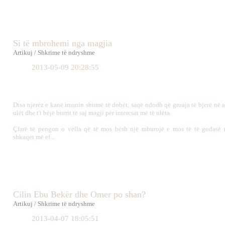
Si të mbrohemi nga magjia
Artikuj / Shkrime të ndryshme
2013-05-09 20:28:55
Disa njerëz e kanë imanin shumë të dobët, saqë ndodh që gruaja të bjerë në a
ulët dhe t'i bëjë burrit të saj magji për interesat më të ulëta.
Çfarë të pengon o vëlla që të mos bësh një mburojë e mos të të godasë 
shkaqet më ef...
Cilin Ebu Bekër dhe Omer po shan?
Artikuj / Shkrime të ndryshme
2013-04-07 18:05:51