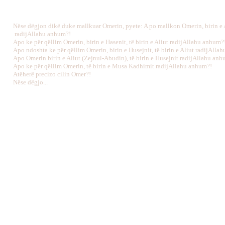
Nëse dëgjon dikë duke mallkuar Omerin, pyete: A po mallkon Omerin, birin e 
radijAllahu anhum?!
Apo ke për qëllim Omerin, birin e Hasenit, të birin e Aliut radijAllahu anhum?
Apo ndoshta ke për qëllim Omerin, birin e Husejnit, të birin e Aliut radijAlla
Apo Omerin birin e Aliut (Zejnul-Abudin), të birin e Husejnit radijAllahu an
Apo ke për qëllim Omerin, të birin e Musa Kadhimit radijAllahu anhum?!
Atëherë precizo cilin Omer?!
Nëse dëgjo...