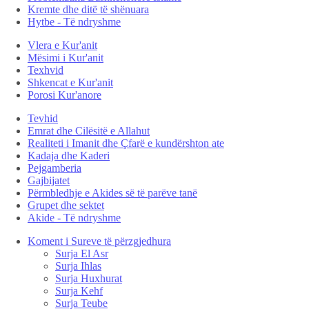
Kremte dhe ditë të shënuara
Hytbe - Të ndryshme
Vlera e Kur'anit
Mësimi i Kur'anit
Texhvid
Shkencat e Kur'anit
Porosi Kur'anore
Tevhid
Emrat dhe Cilësitë e Allahut
Realiteti i Imanit dhe Çfarë e kundërshton ate
Kadaja dhe Kaderi
Pejgamberia
Gajbijatet
Përmbledhje e Akides së të parëve tanë
Grupet dhe sektet
Akide - Të ndryshme
Koment i Sureve të përzgjedhura
Surja El Asr
Surja Ihlas
Surja Huxhurat
Surja Kehf
Surja Teube