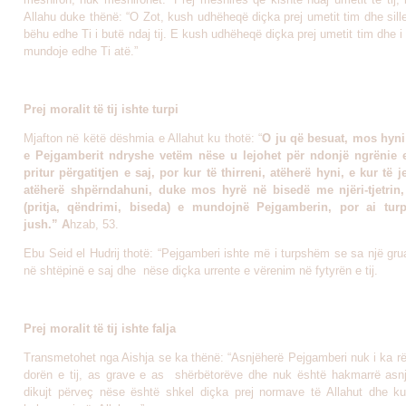
Allahu duke thënë: “O Zot, kush udhëheqë diçka prej umetit tim dhe sill
bëhu edhe Ti i butë ndaj tij. E kush udhëheqë diçka prej umetit tim dhe 
mundoje edhe Ti atë.”
Prej moralit të tij ishte turpi
Mjafton në këtë dëshmia e Allahut ku thotë: “
O ju që besuat, mos hyni
e Pejgamberit ndryshe vetëm nëse u lejohet për ndonjë ngrënie
pritur përgatitjen e saj, por kur të thirreni, atëherë hyni, e kur të 
atëherë shpërndahuni, duke mos hyrë në bisedë me njëri-tjetrin, 
(pritja, qëndrimi, biseda) e mundojnë Pejgamberin, por ai turp
jush.” A
hzab, 53.
Ebu Seid el Hudrij thotë: “Pejgamberi ishte më i turpshëm se sa një gru
në shtëpinë e saj dhe nëse diçka urrente e vërenim në fytyrën e tij.
Prej moralit të tij ishte falja
Transmetohet nga Aishja se ka thënë: “Asnjëherë Pejgamberi nuk i ka rë
dorën e tij, as grave e as shërbëtorëve dhe nuk është hakmarrë asn
dikujt përveç nëse është shkel diçka prej normave të Allahut dhe ku