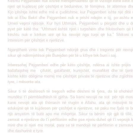
Kështu Pejgamberi nuk kishte mendjemadhësi që të vizitojë edhe këtë dj
njeri që kujdesej për çështjet e beduinëve, të fëmijëve, të afërmve dh
Kjo çështje ishte edhe më e çuditshme, kur Pejgamberi ishte një ditë u
tek ai Ebu Bekri dhe Pejgamberi nuk e prishi ndejën e tij, po ashtu e
Umeri veproi njësojë. Kur hyri Uthmani, Pejgamberi u përgatit dhe u dr
pyet për këtë tha: “Uthmani është njeri i turpshëm dhe frikësohem që
kështu nuk e kërkon atë që ka nevojë nga turpi që ka.” Shikoni s
interesim për çështjet e njerëzve.
Nganjëherë vinte tek Pejgamberi ndonjë grua dhe i tregonte për nevoj
sikur që ndërmjetësoi për Burejden për të u kthye tek burri i saj.
Interesohej Pejgamberi edhe për këto çështje, ndërsa ai ishte prijës i
ballafaqohej me çifutët, gatafanët, kurejshët, munafikët dhe të tjer
kishte këto obligime merrej me çështjet private të njerëzve dhe zgjidht
tyre, i mësonte ata.
Sikur ti të dëshirosh të tregosh edhe dëshmi të tjera, do të shohë
mundësi t’i përmbledhësh të gjitha. Sa kemi nevojë ne sot për një moral
kanë nevojë ata që thërrasin në rrugën e Allahu, ata që mësojnë të 
edukojnë që të kujdesen për çështjet e njerëzve, së paku me fjalë të 
një arsyetim të butë apo me mikpritje. Sikur ta bënim një gjë të till
zemrat e njerëzve do t’i përfitonim edhe pse njeriu duhet që t’i veprojë kë
mirë dhe si njeri me moral, para se të mendojë në përfitimin e zemrave
dhe dashurinë e tyre.