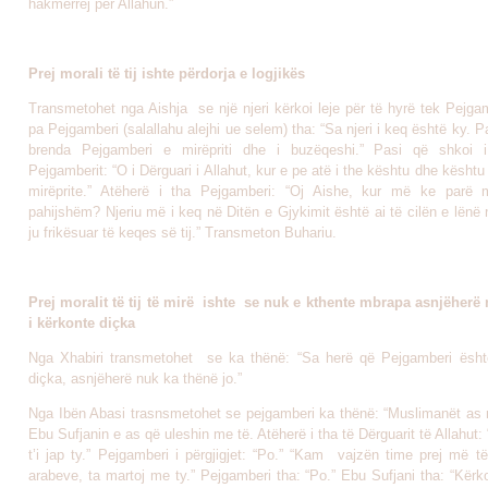
hakmerrej për Allahun.”
Prej morali të tij ishte përdorja e logjikës
Transmetohet nga Aishja se një njeri kërkoi leje për të hyrë tek Pejga
pa Pejgamberi (salallahu alejhi ue selem) tha: “Sa njeri i keq është ky. Pa
brenda Pejgamberi e mirëpriti dhe i buzëqeshi.” Pasi që shkoi i
Pejgamberit: “O i Dërguari i Allahut, kur e pe atë i the kështu dhe kështu
mirëprite.” Atëherë i tha Pejgamberi: “Oj Aishe, kur më ke parë 
pahijshëm? Njeriu më i keq në Ditën e Gjykimit është ai të cilën e lënë 
ju frikësuar të keqes së tij.” Transmeton Buhariu.
Prej moralit të tij të mirë ishte se nuk e kthente mbrapa asnjëherë
i kërkonte diçka
Nga Xhabiri transmetohet se ka thënë: “Sa herë që Pejgamberi ësht
diçka, asnjëherë nuk ka thënë jo.”
Nga Ibën Abasi trasnsmetohet se pejgamberi ka thënë: “Muslimanët as 
Ebu Sufjanin e as që uleshin me të. Atëherë i tha të Dërguarit të Allahut: 
t’i jap ty.” Pejgamberi i përgjigjet: “Po.” “Kam vajzën time prej më t
arabeve, ta martoj me ty.” Pejgamberi tha: “Po.” Ebu Sufjani tha: “Kër