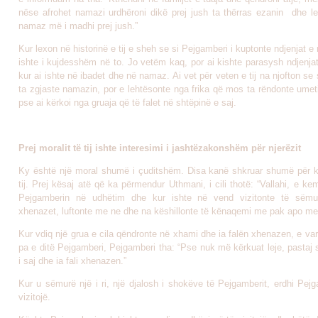
nëse afrohet namazi urdhëroni dikë prej jush ta thërras ezanin dhe le 
namaz më i madhi prej jush.”
Kur lexon në historinë e tij e sheh se si Pejgamberi i kuptonte ndjenjat e
ishte i kujdesshëm në to. Jo vetëm kaq, por ai kishte parasysh ndjenja
kur ai ishte në ibadet dhe në namaz. Ai vet për veten e tij na njofton se 
ta zgjaste namazin, por e lehtësonte nga frika që mos ta rëndonte umeti
pse ai kërkoi nga gruaja që të falet në shtëpinë e saj.
Prej moralit të tij ishte interesimi i jashtëzakonshëm për njerëzit
Ky është një moral shumë i çuditshëm. Disa kanë shkruar shumë për k
tij. Prej kësaj atë që ka përmendur Uthmani, i cili thotë: “Vallahi, e k
Pejgamberin në udhëtim dhe kur ishte në vend vizitonte të sëmuri
xhenazet, luftonte me ne dhe na këshillonte të kënaqemi me pak apo me
Kur vdiq një grua e cila qëndronte në xhami dhe ia falën xhenazen, e v
pa e ditë Pejgamberi, Pejgamberi tha: “Pse nuk më kërkuat leje, pastaj s
i saj dhe ia fali xhenazen.”
Kur u sëmurë një i ri, një djalosh i shokëve të Pejgamberit, erdhi Pej
vizitojë.