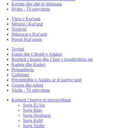
Kremte dhe ditë të shënuara
Hytbe - Të ndryshme
Vlera e Kur'anit
Mësimi i Kur'anit
Texhvid
Shkencat e Kur'anit
Porosi Kur'anore
Tevhid
Emrat dhe Cilësitë e Allahut
Realiteti i Imanit dhe Çfarë e kundërshton ate
Kadaja dhe Kaderi
Pejgamberia
Gajbijatet
Përmbledhje e Akides së të parëve tanë
Grupet dhe sektet
Akide - Të ndryshme
Koment i Sureve të përzgjedhura
Surja El Asr
Surja Ihlas
Surja Huxhurat
Surja Kehf
Surja Teube