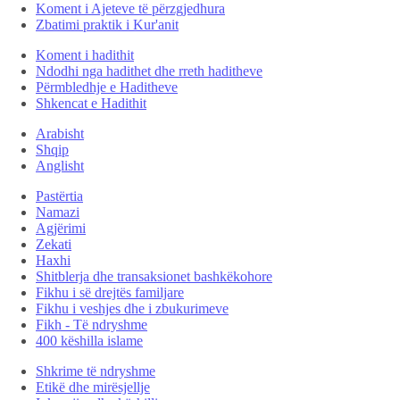
Koment i Ajeteve të përzgjedhura
Zbatimi praktik i Kur'anit
Koment i hadithit
Ndodhi nga hadithet dhe rreth haditheve
Përmbledhje e Haditheve
Shkencat e Hadithit
Arabisht
Shqip
Anglisht
Pastërtia
Namazi
Agjërimi
Zekati
Haxhi
Shitblerja dhe transaksionet bashkëkohore
Fikhu i së drejtës familjare
Fikhu i veshjes dhe i zbukurimeve
Fikh - Të ndryshme
400 këshilla islame
Shkrime të ndryshme
Etikë dhe mirësjellje