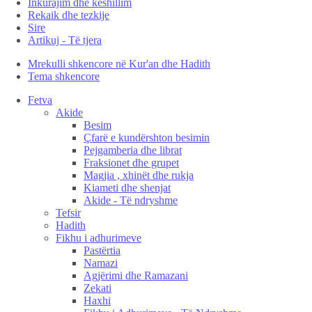
Inkurajim dhe këshillim
Rekaik dhe tezkije
Sire
Artikuj - Të tjera
Mrekulli shkencore në Kur'an dhe Hadith
Tema shkencore
Fetva
Akide
Besim
Çfarë e kundërshton besimin
Pejgamberia dhe librat
Fraksionet dhe grupet
Magjia , xhinët dhe rukja
Kiameti dhe shenjat
Akide - Të ndryshme
Tefsir
Hadith
Fikhu i adhurimeve
Pastërtia
Namazi
Agjërimi dhe Ramazani
Zekati
Haxhi