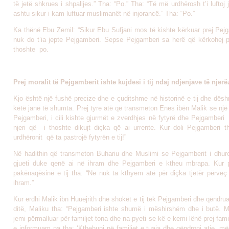
të jetë shkrues i shpalljes.” Tha: “Po.” Tha: “Të më urdhërosh t’i luftoj 
ashtu sikur i kam luftuar muslimanët në injorancë.” Tha: “Po.”
Ka thënë Ebu Zemil: “Sikur Ebu Sufjani mos të kishte kërkuar prej Pejg
nuk do t’ia jepte Pejgamberi. Sepse Pejgamberi sa herë që kërkohej pre
thoshte po.
Prej moralit të Pejgamberit ishte kujdesi i tij ndaj ndjenjave të njer
Kjo është një fushë precize dhe e çuditshme në historinë e tij dhe dëshm
këtë janë të shumta. Prej tyre atë që transmeton Enes ibën Malik se një n
Pejgamberi, i cili kishte gjurmët e zverdhjes në fytyrë dhe Pejgamberi 
njeri që i thoshte dikujt diçka që ai urrente. Kur doli Pejgamberi th
urdhëronit që ta pastrojë fytyrën e tij!”
Në hadithin që transmeton Buhariu dhe Muslimi se Pejgamberit i dhuro
gjueti duke qenë ai në ihram dhe Pejgamberi e ktheu mbrapa. Kur 
pakënaqësinë e tij tha: “Ne nuk ta kthyem atë për diçka tjetër përveç
ihram.”
Kur erdhi Malik ibn Huuejrith dhe shokët e tij tek Pejgamberi dhe qëndrua
ditë, Maliku tha: “Pejgamberi ishte shumë i mëshirshëm dhe i butë. 
jemi përmalluar për familjet tona dhe na pyeti se kë e kemi lënë prej fami
e informuam na tha: ‘Kthehuni në familjet e tuaja dhe qëndroni atje, m