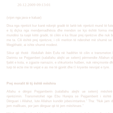
20.12.2009 09:13:01
(vijon nga java e kaluar)
Disa nga njerëzit kur kanë ndonjë gradë të lartë tek njerëzit mund të fu
e tij diçka nga mendjemadhësia dhe mendon se kjo është forma me 
mundësi ta ruajë këtë gradë, të cilën e ka fituar prej njerëzve dhe nuk
me ta. Cili është prej njerëzve, i cili meriton të nderohet më shumë s
Megjithatë, ai ishte shumë modest.
Sikur që thotë Abdullah ibën Eufa në hadithin të cilin e transmeto
Darimiu se Pejgamberi (salallahu alejhi ue selem) përmendte Allahun sh
fjalët e kota, e zgjaste namazin, e shkurtonte hutben, nuk nënçmonte dh
turp të ecte me të vejat e as me të gjorët dhe t’i kryente nevojat e tyre.
Prej moralit të tij është mëshira
Allahu e dërgoi Pejgamberin (salallahu alejhi ue selem) mëshir
njerëzimin. Transmetohet nge Ebu Hurejra se Pejgamberit i është 
Dërguari i Allahut, lute Allahun kundër jobesimtarëve.” Tha: “Nuk jam 
jem mallkues, por jam dërguar që të jem mëshirues.”