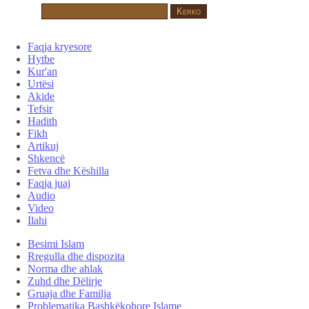
Faqja kryesore
Hytbe
Kur'an
Urtësi
Akide
Tefsir
Hadith
Fikh
Artikuj
Shkencë
Fetva dhe Këshilla
Faqja juaj
Audio
Video
Ilahi
Besimi Islam
Rregulla dhe dispozita
Norma dhe ahlak
Zuhd dhe Dëlirje
Gruaja dhe Familja
Problematika Bashkëkohore Islame