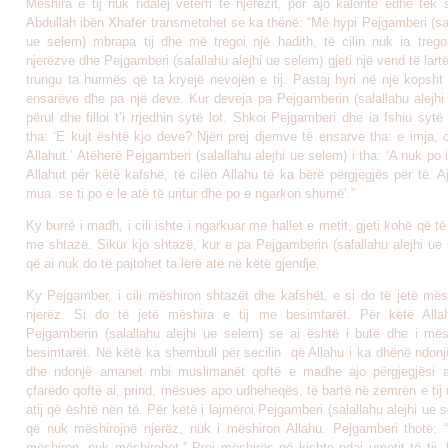
Mëshira e tij nuk ndalej vetëm te njerëzit, por ajo kalonte edhe tek 
Abdullah ibën Xhafer transmetohet se ka thënë: “Më hypi Pejgamberi (sal
ue selem) mbrapa tij dhe më tregoi një hadith, të cilin nuk ia tregoi
njerëzve dhe Pejgamberi (salallahu alejhi ue selem) gjeti një vend të lart
trungu ta hurmës që ta kryejë nevojën e tij. Pastaj hyri në një kopsht t
ensarëve dhe pa një deve. Kur deveja pa Pejgamberin (salallahu alejhi
përul dhe filloi t’i rrjedhin sytë lot. Shkoi Pejgamberi dhe ia fshiu syt
tha: ‘E kujt është kjo deve? Njëri prej djemve të ensarve tha: e imja, o
Allahut.’ Atëherë Pejgamberi (salallahu alejhi ue selem) i tha: ‘A nuk po 
Allahut për këtë kafshë, të cilën Allahu të ka bërë përgjegjës për të.
mua se ti po e le atë të uritur dhe po e ngarkon shumë’.”
Ky burrë i madh, i cili ishte i ngarkuar me hallet e metit, gjeti kohë që t
me shtazë. Sikur kjo shtazë, kur e pa Pejgamberin (salallahu alejhi ue 
që ai nuk do të pajtohet ta lërë atë në këtë gjendje.
Ky Pejgamber, i cili mëshiron shtazët dhe kafshët, e si do të jetë mës
njerëz. Si do të jetë mëshira e tij me besimtarët. Për këtë Alla
Pejgamberin (salallahu alejhi ue selem) se ai është i butë dhe i m
besimtarët. Në këtë ka shembull për secilin që Allahu i ka dhënë ndonj
dhe ndonjë amanet mbi muslimanët qoftë e madhe ajo përgjegjësi a
çfarëdo qoftë ai, prind, mësues apo udhëheqës, të bartë në zemrën e tij
atij që është nën të. Për këtë i lajmëroi Pejgamberi (salallahu alejhi ue 
që nuk mëshirojnë njerëz, nuk i mëshiron Allahu. Pejgamberi thotë: “A
mëshiron, nuk mëshirohet.” Prej mëshirës që kishte ndaj umetit të tij, b