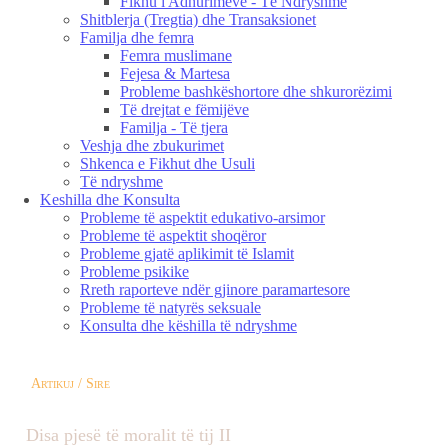
Fikhu i Adhurimeve - Të Ndryshme
Shitblerja (Tregtia) dhe Transaksionet
Familja dhe femra
Femra muslimane
Fejesa & Martesa
Probleme bashkëshortore dhe shkurorëzimi
Të drejtat e fëmijëve
Familja - Të tjera
Veshja dhe zbukurimet
Shkenca e Fikhut dhe Usuli
Të ndryshme
Keshilla dhe Konsulta
Probleme të aspektit edukativo-arsimor
Probleme të aspektit shoqëror
Probleme gjatë aplikimit të Islamit
Probleme psikike
Rreth raporteve ndër gjinore paramartesore
Probleme të natyrës seksuale
Konsulta dhe këshilla të ndryshme
Artikuj / Sire
Disa pjesë të moralit të tij II