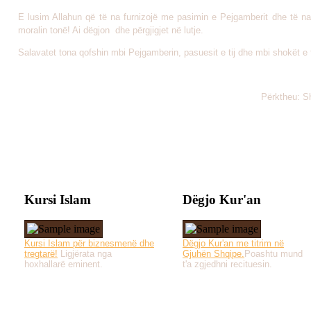
E lusim Allahun që të na furnizojë me pasimin e Pejgamberit dhe të na
moralin tonë! Ai dëgjon dhe përgjigjet në lutje.
Salavatet tona qofshin mbi Pejgamberin, pasuesit e tij dhe mbi shokët e t
Përktheu: S
Kursi Islam
Dëgjo Kur'an
Kursi Islam për biznesmenë dhe
Dëgjo Kur'an me titrim në
tregtarë!
Ligjërata nga
Gjuhën Shqipe.
Poashtu mund
hoxhallarë eminent.
t'a zgjedhni recituesin.
Të gjitha drejtat e 