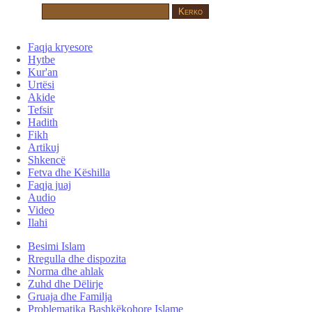
Faqja kryesore
Hytbe
Kur'an
Urtësi
Akide
Tefsir
Hadith
Fikh
Artikuj
Shkencë
Fetva dhe Këshilla
Faqja juaj
Audio
Video
Ilahi
Besimi Islam
Rregulla dhe dispozita
Norma dhe ahlak
Zuhd dhe Dëlirje
Gruaja dhe Familja
Problematika Bashkëkohore Islame