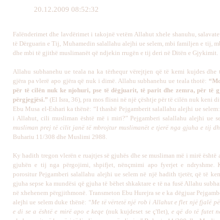
20.12.2009 08:52:32
Falënderimet dhe lavdërimet i takojnë vetëm Allahut xhele shanuhu, salavate
të Dërguarin e Tij, Muhamedin salallahu alejhi ue selem, mbi familjen e tij, mb
dhe mbi të gjithë muslimanët që ndjekin rrugën e tij deri në Ditën e Gjykimit.
Allahu subhanehu ue teala na ka tërhequr vërejtjen që të kemi kujdes dhe 
gjëra pa vlerë apo gjëra që nuk i dimë. Allahu subhanehu ue teala thotë:
“Mo
për të cilën nuk ke njohuri, pse të dëgjuarit, të parit dhe zemra, për të g
përgjegjësi.”
(El Isra, 36), pra mos flisni në një çështje për të cilën nuk keni di
Ebu Musa el-Eshari ka thënë: “I thashë Pejgamberit salallahu alejhi ue selem
i Allahut, cili musliman është më i miri?” Pejgamberi salallahu alejhi ue 
musliman prej të cilit janë të mbrojtur muslimanët e tjerë nga gjuha e tij dh
Buhariu 11/308 dhe Muslimi 2988.
Ky hadith tregon vlerën e ruajtjes së gjuhës dhe se musliman më i mirë është ai
gjuhën e tij nga përgojimi, shpifjet, nënçmimi apo fyerjet e ndryshme.
porositur Pejgamberi salallahu alejhi ue selem në një hadith tjetër, që të k
gjuha sepse ka mundësi që gjuha të bëhet shkaktare e të na fusë Allahu subha
në xhehenem përgjithmonë. Transmeton Ebu Hurejra se e ka dëgjuar Pejgambe
alejhi ue selem duke thënë:
“Me të vërtetë një rob i Allahut e flet një fjalë pë
e di se a është e mirë apo e keqe
(nuk kujdeset se ç'flet)
, e që do të futet n