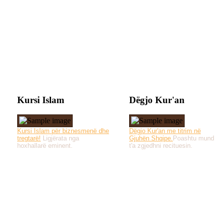
Kursi Islam
Dëgjo Kur'an
Kursi Islam për biznesmenë dhe
Dëgjo Kur'an me titrim në
tregtarë!
Ligjërata nga
Gjuhën Shqipe.
Poashtu mund
hoxhallarë eminent.
t'a zgjedhni recituesin.
Të gjitha drejtat e 