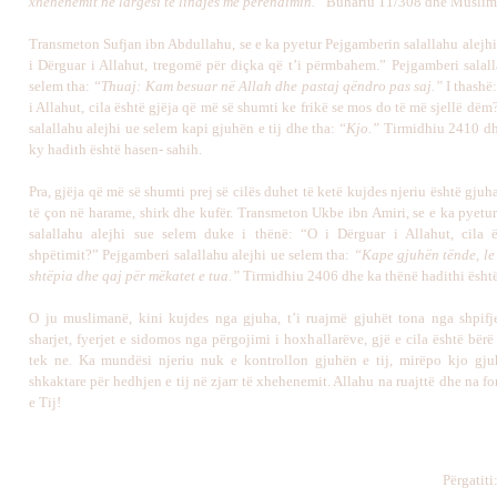
xhehenemit në largësi të lindjes me perëndimin.”
Buhariu 11/308 dhe Muslim
Transmeton Sufjan ibn Abdullahu, se e ka pyetur Pejgamberin salallahu alejhi
i Dërguar i Allahut, tregomë për diçka që t’i përmbahem.” Pejgamberi salall
selem tha:
“Thuaj: Kam besuar në Allah dhe pastaj qëndro pas saj.”
I thashë
i Allahut, cila është gjëja që më së shumti ke frikë se mos do të më sjellë dë
salallahu alejhi ue selem kapi gjuhën e tij dhe tha:
“Kjo.”
Tirmidhiu 2410 dh
ky hadith është hasen- sahih.
Pra, gjëja që më së shumti prej së cilës duhet të ketë kujdes njeriu është gjuh
të çon në harame, shirk dhe kufër. Transmeton Ukbe ibn Amiri, se e ka pyetu
salallahu alejhi sue selem duke i thënë: “O i Dërguar i Allahut, cila 
shpëtimit?” Pejgamberi salallahu alejhi ue selem tha:
“Kape gjuhën tënde, le 
shtëpia dhe qaj për mëkatet e tua.”
Tirmidhiu 2406 dhe ka thënë hadithi është
O ju muslimanë, kini kujdes nga gjuha, t’i ruajmë gjuhët tona nga shpifje
sharjet, fyerjet e sidomos nga përgojimi i hoxhallarëve, gjë e cila është bë
tek ne. Ka mundësi njeriu nuk e kontrollon gjuhën e tij, mirëpo kjo gju
shkaktare për hedhjen e tij në zjarr të xhehenemit. Allahu na ruajttë dhe na fo
e Tij!
Përgatiti