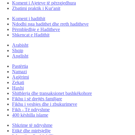
Koment i Ajeteve të përzgjedhura
Zbatimi praktik i Kur'anit
Koment i hadithit
Ndodhi nga hadithet dhe rreth haditheve
Përmbledhje e Haditheve
Shkencat e Hadithit
Arabisht
Shqip
Anglisht
Pastërtia
Namazi
Agjërimi
Zekati
Haxhi
Shitblerja dhe transaksionet bashkëkohore
Fikhu i së drejtës familjare
Fikhu i veshjes dhe i zbukurimeve
Fikh - Të ndryshme
400 këshilla islame
Shkrime të ndryshme
Etikë dhe mirësjellje