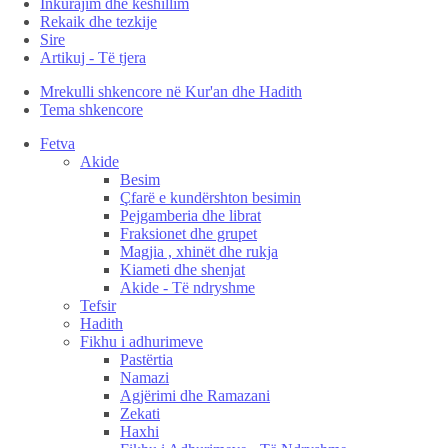
Inkurajim dhe këshillim
Rekaik dhe tezkije
Sire
Artikuj - Të tjera
Mrekulli shkencore në Kur'an dhe Hadith
Tema shkencore
Fetva
Akide
Besim
Çfarë e kundërshton besimin
Pejgamberia dhe librat
Fraksionet dhe grupet
Magjia , xhinët dhe rukja
Kiameti dhe shenjat
Akide - Të ndryshme
Tefsir
Hadith
Fikhu i adhurimeve
Pastërtia
Namazi
Agjërimi dhe Ramazani
Zekati
Haxhi