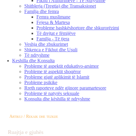
Fikhu i Adhurimeve - Të Ndryshme
Shitblerja (Tregtia) dhe Transaksionet
Familja dhe femra
Femra muslimane
Fejesa & Martesa
Probleme bashkëshortore dhe shkurorëzimi
Të drejtat e fëmijëve
Familja - Të tjera
Veshja dhe zbukurimet
Shkenca e Fikhut dhe Usuli
Të ndryshme
Keshilla dhe Konsulta
Probleme të aspektit edukativo-arsimor
Probleme të aspektit shoqëror
Probleme gjatë aplikimit të Islamit
Probleme psikike
Rreth raporteve ndër gjinore paramartesore
Probleme të natyrës seksuale
Konsulta dhe këshilla të ndryshme
Artikuj / Rekaik dhe tezkije
Ruajtja e gjuhës