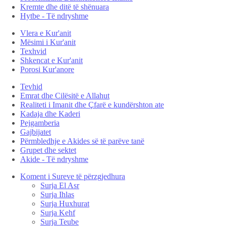
Kremte dhe ditë të shënuara
Hytbe - Të ndryshme
Vlera e Kur'anit
Mësimi i Kur'anit
Texhvid
Shkencat e Kur'anit
Porosi Kur'anore
Tevhid
Emrat dhe Cilësitë e Allahut
Realiteti i Imanit dhe Çfarë e kundërshton ate
Kadaja dhe Kaderi
Pejgamberia
Gajbijatet
Përmbledhje e Akides së të parëve tanë
Grupet dhe sektet
Akide - Të ndryshme
Koment i Sureve të përzgjedhura
Surja El Asr
Surja Ihlas
Surja Huxhurat
Surja Kehf
Surja Teube