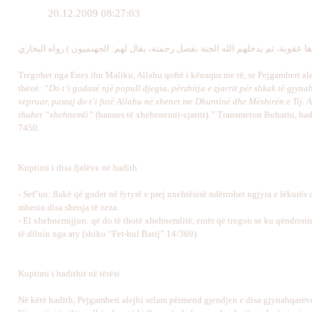
20.12.2009 08:27:03
Tregohet nga Enes ibn Maliku, Allahu qoftë i kënaqur me të, se Pejgamberi al
thënë:
“Do t’i godasë një popull djegia, përzhitja e zjarrit për shkak të gjyna
vepruar, pastaj do t’i futë Allahu në xhenet me Dhuntinë dhe Mëshirën e Tij. A
thuhet “xhehnemli”
(banues të xhehenemit-zjarrit)
.”
Transmeton Buhariu, had
7450.
Kuptimi i disa fjalëve në hadith
- Sef’un: flakë që godet në fytyrë e prej nxehtësisë ndërrohet ngjyra e lëkurës 
mbesin disa shenja të zeza.
- El xhehnemijjun: që do të thotë xhehnemlitë, emër që tregon se ku qëndronin
të dilnin nga aty (shiko “Fet-hul Barij” 14/369).
Kuptimi i hadithit në tërësi
Në këtë hadith, Pejgamberi alejhi selam përmend gjendjen e disa gjynahqarëv