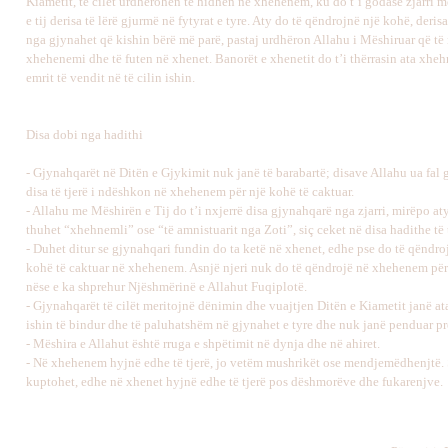
Kiametit, të cilët urdhërohen të hidhen në xhehenem, ku do t’i godasë zjarri 
e tij derisa të lërë gjurmë në fytyrat e tyre. Aty do të qëndrojnë një kohë, deris
nga gjynahet që kishin bërë më parë, pastaj urdhëron Allahu i Mëshiruar që të
xhehenemi dhe të futen në xhenet. Banorët e xhenetit do t’i thërrasin ata xheh
emrit të vendit në të cilin ishin.
Disa dobi nga hadithi
- Gjynahqarët në Ditën e Gjykimit nuk janë të barabartë; disave Allahu ua fal 
disa të tjerë i ndëshkon në xhehenem për një kohë të caktuar.
- Allahu me Mëshirën e Tij do t’i nxjerrë disa gjynahqarë nga zjarri, mirëpo aty
thuhet “xhehnemli” ose “të amnistuarit nga Zoti”, siç ceket në disa hadithe të t
- Duhet ditur se gjynahqari fundin do ta ketë në xhenet, edhe pse do të qëndroj
kohë të caktuar në xhehenem. Asnjë njeri nuk do të qëndrojë në xhehenem pë
nëse e ka shprehur Njëshmërinë e Allahut Fuqiplotë.
- Gjynahqarët të cilët meritojnë dënimin dhe vuajtjen Ditën e Kiametit janë ata
ishin të bindur dhe të paluhatshëm në gjynahet e tyre dhe nuk janë penduar pre
- Mëshira e Allahut është rruga e shpëtimit në dynja dhe në ahiret.
- Në xhehenem hyjnë edhe të tjerë, jo vetëm mushrikët ose mendjemëdhenjtë. 
kuptohet, edhe në xhenet hyjnë edhe të tjerë pos dëshmorëve dhe fukarenjve.