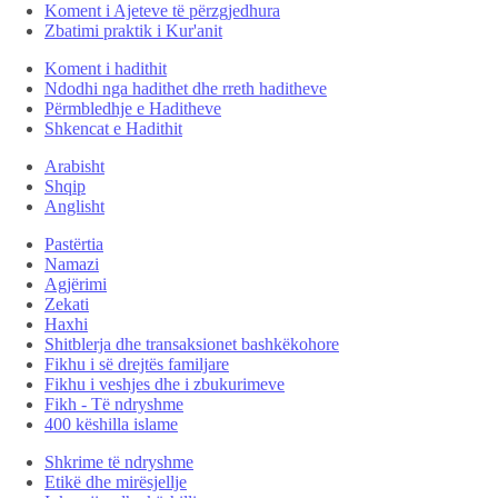
Koment i Ajeteve të përzgjedhura
Zbatimi praktik i Kur'anit
Koment i hadithit
Ndodhi nga hadithet dhe rreth haditheve
Përmbledhje e Haditheve
Shkencat e Hadithit
Arabisht
Shqip
Anglisht
Pastërtia
Namazi
Agjërimi
Zekati
Haxhi
Shitblerja dhe transaksionet bashkëkohore
Fikhu i së drejtës familjare
Fikhu i veshjes dhe i zbukurimeve
Fikh - Të ndryshme
400 këshilla islame
Shkrime të ndryshme
Etikë dhe mirësjellje