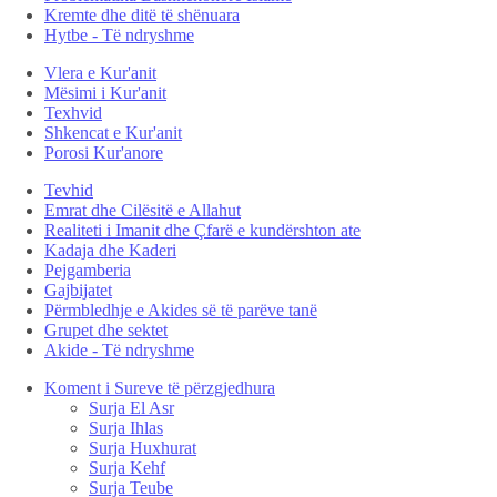
Kremte dhe ditë të shënuara
Hytbe - Të ndryshme
Vlera e Kur'anit
Mësimi i Kur'anit
Texhvid
Shkencat e Kur'anit
Porosi Kur'anore
Tevhid
Emrat dhe Cilësitë e Allahut
Realiteti i Imanit dhe Çfarë e kundërshton ate
Kadaja dhe Kaderi
Pejgamberia
Gajbijatet
Përmbledhje e Akides së të parëve tanë
Grupet dhe sektet
Akide - Të ndryshme
Koment i Sureve të përzgjedhura
Surja El Asr
Surja Ihlas
Surja Huxhurat
Surja Kehf
Surja Teube