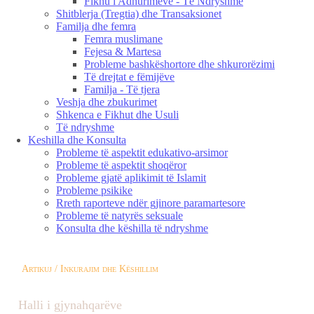
Fikhu i Adhurimeve - Të Ndryshme
Shitblerja (Tregtia) dhe Transaksionet
Familja dhe femra
Femra muslimane
Fejesa & Martesa
Probleme bashkëshortore dhe shkurorëzimi
Të drejtat e fëmijëve
Familja - Të tjera
Veshja dhe zbukurimet
Shkenca e Fikhut dhe Usuli
Të ndryshme
Keshilla dhe Konsulta
Probleme të aspektit edukativo-arsimor
Probleme të aspektit shoqëror
Probleme gjatë aplikimit të Islamit
Probleme psikike
Rreth raporteve ndër gjinore paramartesore
Probleme të natyrës seksuale
Konsulta dhe këshilla të ndryshme
Artikuj / Inkurajim dhe Këshillim
Halli i gjynahqarëve