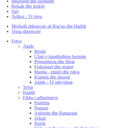
Inkurajim dhe këshillim
Rekaik dhe tezkije
Sire
Artikuj - Të tjera
Mrekulli shkencore në Kur'an dhe Hadith
Tema shkencore
Fetva
Akide
Besim
Çfarë e kundërshton besimin
Pejgamberia dhe librat
Fraksionet dhe grupet
Magjia , xhinët dhe rukja
Kiameti dhe shenjat
Akide - Të ndryshme
Tefsir
Hadith
Fikhu i adhurimeve
Pastërtia
Namazi
Agjërimi dhe Ramazani
Zekati
Haxhi