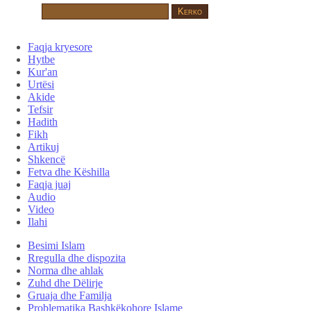
Faqja kryesore
Hytbe
Kur'an
Urtësi
Akide
Tefsir
Hadith
Fikh
Artikuj
Shkencë
Fetva dhe Këshilla
Faqja juaj
Audio
Video
Ilahi
Besimi Islam
Rregulla dhe dispozita
Norma dhe ahlak
Zuhd dhe Dëlirje
Gruaja dhe Familja
Problematika Bashkëkohore Islame