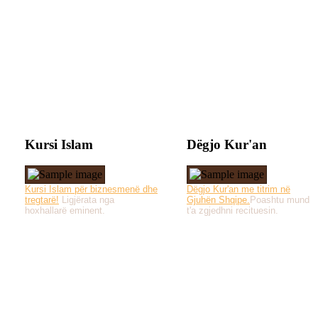
Kursi Islam
Dëgjo Kur'an
Kursi Islam për biznesmenë dhe
Dëgjo Kur'an me titrim në
tregtarë!
Ligjërata nga
Gjuhën Shqipe.
Poashtu mund
hoxhallarë eminent.
t'a zgjedhni recituesin.
Të gjitha drejtat e 