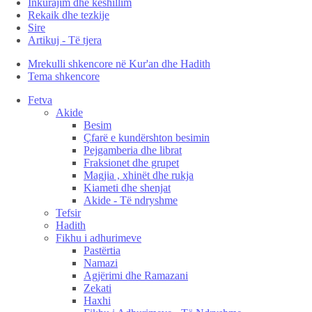
Inkurajim dhe këshillim
Rekaik dhe tezkije
Sire
Artikuj - Të tjera
Mrekulli shkencore në Kur'an dhe Hadith
Tema shkencore
Fetva
Akide
Besim
Çfarë e kundërshton besimin
Pejgamberia dhe librat
Fraksionet dhe grupet
Magjia , xhinët dhe rukja
Kiameti dhe shenjat
Akide - Të ndryshme
Tefsir
Hadith
Fikhu i adhurimeve
Pastërtia
Namazi
Agjërimi dhe Ramazani
Zekati
Haxhi