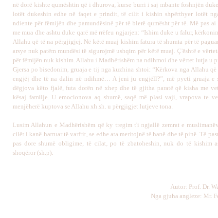
në dorë kishte qumështin që i dhurova, kurse burri i saj mbante foshnjën duk
lotët dukeshin edhe në faqet e prindit, të cilit i kishin shpërthyer lotët n
ndiente për fëmijën dhe pamundësinë për të blerë qumësht për të. Më pas ai fi
me mua dhe ashtu duke qarë më rrëfeu ngjarjen: “Ishim duke u falur, kërkon
Allahu që të na përgjigjej. Në këtë muaj kishim fatura të shumta për të pagua
arsye nuk patëm mundësi të sigurojmë ushqim për këtë muaj. Ç'është e vërtet
për fëmijën nuk kishim. Allahu i Madhërishëm na ndihmoi dhe vërtet lutja u p
Gjersa po bisedonim, gruaja e tij nga kuzhina shtoi: “Kërkova nga Allahu që 
engjëj dhe të na dalin në ndihmë… A jeni ju engjëll?”, më pyeti gruaja e s
dëgjova këto fjalë, futa dorën në xhep dhe të gjitha paratë që kisha me ve
kësaj familje. U emocionova aq shumë, saqë më plasi vaji, vrapova te v
menjëherë kuptova se Allahu xh.sh. u përgjigjet lutjeve tona.
Lusim Allahun e Madhërishëm që ky tregim t'i ngjallë zemrat e muslimanëve
cilët i kanë harruar të varfrit, se edhe ata meritojnë të hanë dhe të pinë. Të pas
pas dore shumë obligime, të cilat, po të zbatoheshin, nuk do të kishim 
shoqëror (sh.p).
Autor: Prof. Dr. W
Nga gjuha angleze: Mr. 