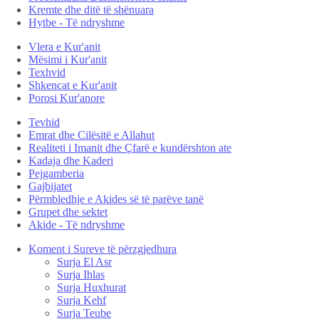
Kremte dhe ditë të shënuara
Hytbe - Të ndryshme
Vlera e Kur'anit
Mësimi i Kur'anit
Texhvid
Shkencat e Kur'anit
Porosi Kur'anore
Tevhid
Emrat dhe Cilësitë e Allahut
Realiteti i Imanit dhe Çfarë e kundërshton ate
Kadaja dhe Kaderi
Pejgamberia
Gajbijatet
Përmbledhje e Akides së të parëve tanë
Grupet dhe sektet
Akide - Të ndryshme
Koment i Sureve të përzgjedhura
Surja El Asr
Surja Ihlas
Surja Huxhurat
Surja Kehf
Surja Teube