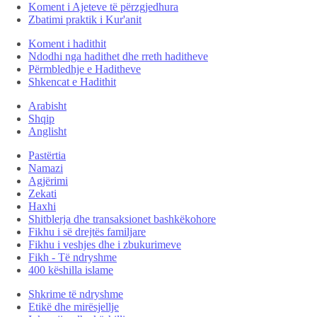
Koment i Ajeteve të përzgjedhura
Zbatimi praktik i Kur'anit
Koment i hadithit
Ndodhi nga hadithet dhe rreth haditheve
Përmbledhje e Haditheve
Shkencat e Hadithit
Arabisht
Shqip
Anglisht
Pastërtia
Namazi
Agjërimi
Zekati
Haxhi
Shitblerja dhe transaksionet bashkëkohore
Fikhu i së drejtës familjare
Fikhu i veshjes dhe i zbukurimeve
Fikh - Të ndryshme
400 këshilla islame
Shkrime të ndryshme
Etikë dhe mirësjellje