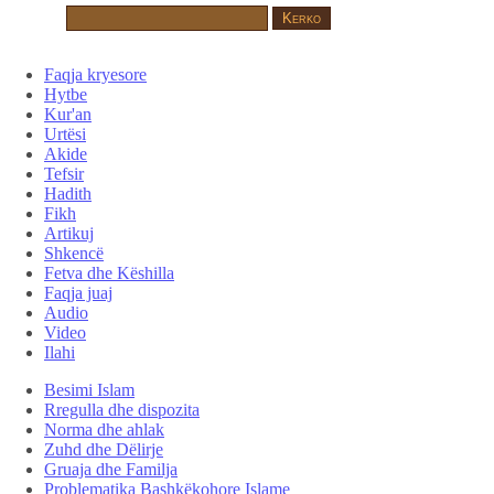
Faqja kryesore
Hytbe
Kur'an
Urtësi
Akide
Tefsir
Hadith
Fikh
Artikuj
Shkencë
Fetva dhe Këshilla
Faqja juaj
Audio
Video
Ilahi
Besimi Islam
Rregulla dhe dispozita
Norma dhe ahlak
Zuhd dhe Dëlirje
Gruaja dhe Familja
Problematika Bashkëkohore Islame