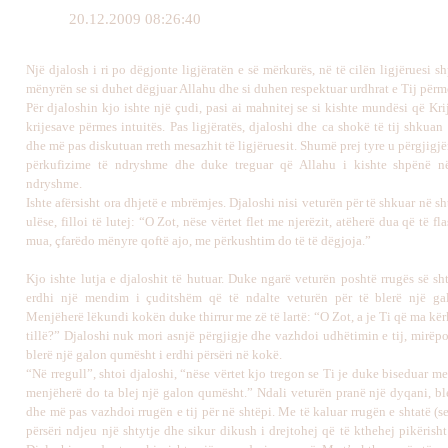
20.12.2009 08:26:40
Një djalosh i ri po dëgjonte ligjëratën e së mërkurës, në të cilën ligjëruesi 
mënyrën se si duhet dëgjuar Allahu dhe si duhen respektuar urdhrat e Tij përme
Për djaloshin kjo ishte një çudi, pasi ai mahnitej se si kishte mundësi që Kriju
krijesave përmes intuitës. Pas ligjëratës, djaloshi dhe ca shokë të tij shkuan
dhe më pas diskutuan rreth mesazhit të ligjëruesit. Shumë prej tyre u përgjig
përkufizime të ndryshme dhe duke treguar që Allahu i kishte shpënë në
ndryshme.
Ishte afërsisht ora dhjetë e mbrëmjes. Djaloshi nisi veturën për të shkuar në sht
ulëse, filloi të lutej: “O Zot, nëse vërtet flet me njerëzit, atëherë dua që të f
mua, çfarëdo mënyre qoftë ajo, me përkushtim do të të dëgjoja.”
Kjo ishte lutja e djaloshit të hutuar. Duke ngarë veturën poshtë rrugës së shtë
erdhi një mendim i çuditshëm që të ndalte veturën për të blerë një ga
Menjëherë lëkundi kokën duke thirrur me zë të lartë: “O Zot, a je Ti që ma kër
tillë?” Djaloshi nuk mori asnjë përgjigje dhe vazhdoi udhëtimin e tij, mirëpo
blerë një galon qumësht i erdhi përsëri në kokë.
“Në rregull”, shtoi djaloshi, “nëse vërtet kjo tregon se Ti je duke biseduar m
menjëherë do ta blej një galon qumësht.” Ndali veturën pranë një dyqani, b
dhe më pas vazhdoi rrugën e tij për në shtëpi. Me të kaluar rrugën e shtatë (se
përsëri ndjeu një shtytje dhe sikur dikush i drejtohej që të kthehej pikërisht