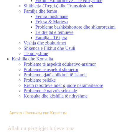
Fikhu i Adhurimeve - Të Ndryshme
Shitblerja (Tregtia) dhe Transaksionet
Familja dhe femra
Femra muslimane
Fejesa & Martesa
Probleme bashkëshortore dhe shkurorëzimi
Të drejtat e fëmijëve
Familja - Të tjera
Veshja dhe zbukurimet
Shkenca e Fikhut dhe Usuli
Të ndryshme
Keshilla dhe Konsulta
Probleme të aspektit edukativo-arsimor
Probleme të aspektit shoqëror
Probleme gjatë aplikimit të Islamit
Probleme psikike
Rreth raporteve ndër gjinore paramartesore
Probleme të natyrës seksuale
Konsulta dhe këshilla të ndryshme
Artikuj / Inkurajim dhe Këshillim
Allahu u përgjigjet lutjeve tona