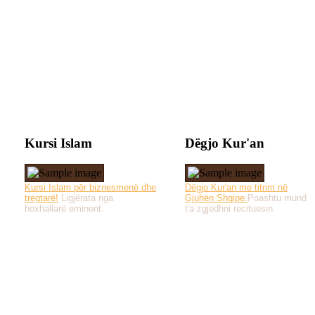
Kursi Islam
Dëgjo Kur'an
Kursi Islam për biznesmenë dhe
Dëgjo Kur'an me titrim në
tregtarë!
Ligjërata nga
Gjuhën Shqipe.
Poashtu mund
hoxhallarë eminent.
t'a zgjedhni recituesin.
Të gjitha drejtat e 