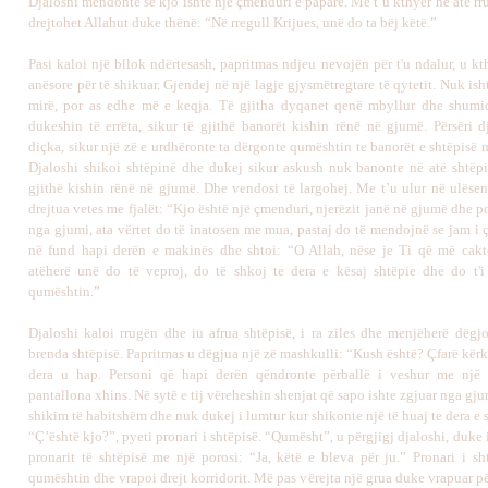
Djaloshi mendonte se kjo ishte një çmenduri e paparë. Me t’u kthyer në atë rru
drejtohet Allahut duke thënë: “Në rregull Krijues, unë do ta bëj këtë.”
Pasi kaloi një bllok ndërtesash, papritmas ndjeu nevojën për t'u ndalur, u k
anësore për të shikuar. Gjendej në një lagje gjysmëtregtare të qytetit. Nuk ish
mirë, por as edhe më e keqja. Të gjitha dyqanet qenë mbyllur dhe shumi
dukeshin të errëta, sikur të gjithë banorët kishin rënë në gjumë. Përsëri d
diçka, sikur një zë e urdhëronte ta dërgonte qumështin te banorët e shtëpisë 
Djaloshi shikoi shtëpinë dhe dukej sikur askush nuk banonte në atë shtëpi
gjithë kishin rënë në gjumë. Dhe vendosi të largohej. Me t’u ulur në ulësen 
drejtua vetes me fjalët: “Kjo është një çmenduri, njerëzit janë në gjumë dhe po
nga gjumi, ata vërtet do të inatosen me mua, pastaj do të mendojnë se jam i
në fund hapi derën e makinës dhe shtoi: “O Allah, nëse je Ti që më cakt
atëherë unë do të veproj, do të shkoj te dera e kësaj shtëpie dhe do t'i
qumështin.”
Djaloshi kaloi rrugën dhe iu afrua shtëpisë, i ra ziles dhe menjëherë dëgj
brenda shtëpisë. Papritmas u dëgjua një zë mashkulli: “Kush është? Çfarë kër
dera u hap. Personi që hapi derën qëndronte përballë i veshur me një
pantallona xhins. Në sytë e tij vëreheshin shenjat që sapo ishte zgjuar nga gju
shikim të habitshëm dhe nuk dukej i lumtur kur shikonte një të huaj te dera e sh
“Ç’është kjo?”, pyeti pronari i shtëpisë. “Qumësht”, u përgjigj djaloshi, duke 
pronarit të shtëpisë me një porosi: “Ja, këtë e bleva për ju.” Pronari i sh
qumështin dhe vrapoi drejt korridorit. Më pas vërejta një grua duke vrapuar p