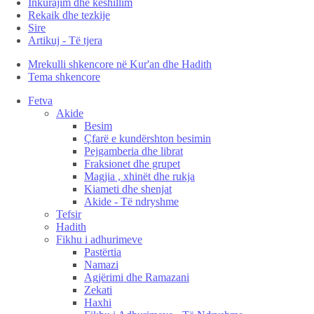
Inkurajim dhe këshillim
Rekaik dhe tezkije
Sire
Artikuj - Të tjera
Mrekulli shkencore në Kur'an dhe Hadith
Tema shkencore
Fetva
Akide
Besim
Çfarë e kundërshton besimin
Pejgamberia dhe librat
Fraksionet dhe grupet
Magjia , xhinët dhe rukja
Kiameti dhe shenjat
Akide - Të ndryshme
Tefsir
Hadith
Fikhu i adhurimeve
Pastërtia
Namazi
Agjërimi dhe Ramazani
Zekati
Haxhi