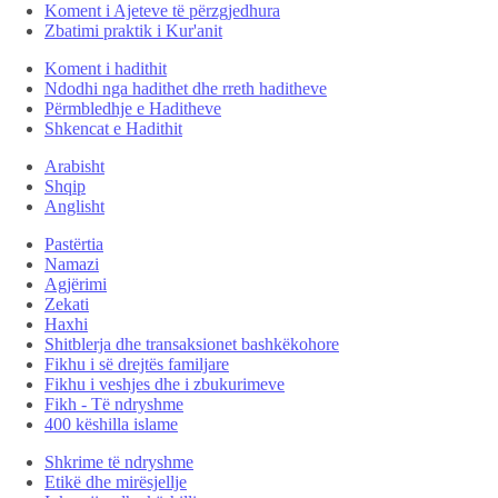
Koment i Ajeteve të përzgjedhura
Zbatimi praktik i Kur'anit
Koment i hadithit
Ndodhi nga hadithet dhe rreth haditheve
Përmbledhje e Haditheve
Shkencat e Hadithit
Arabisht
Shqip
Anglisht
Pastërtia
Namazi
Agjërimi
Zekati
Haxhi
Shitblerja dhe transaksionet bashkëkohore
Fikhu i së drejtës familjare
Fikhu i veshjes dhe i zbukurimeve
Fikh - Të ndryshme
400 këshilla islame
Shkrime të ndryshme
Etikë dhe mirësjellje