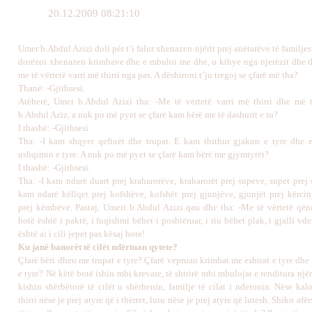
20.12.2009 08:21:10
Umer b.Abdul Azizi doli për t’i falur xhenazen njërit prej anëtarëve të familjes s
dorëzoi xhenazen krimbave dhe e mbuloi me dhe, u kthye nga njerëzit dhe th
me të vërtetë varri më thirri nga pas. A dëshironi t’ju tregoj se çfarë më tha?
Thanë: -Gjithsesi.
Atëherë, Umer b.Abdul Azizi tha: -Me të vërtetë varri më thirri dhe më
b.Abdul Aziz, a nuk po më pyet se çfarë kam bërë me të dashurit e tu?
I thashë: -Gjithsesi.
Tha: -I kam shqyer qefinët dhe trupat. E kam thithur gjakun e tyre dhe
ushqimin e tyre. A nuk po më pyet se çfarë kam bërë me gjymtyrët?
I thashë: -Gjithsesi.
Tha: -I kam ndarë duart prej kraharorëve, kraharorët prej supeve, supet prej 
kam ndarë këllqet prej kofshëve, kofshët prej gjunjëve, gjunjët prej kërcinj
prej këmbëve. Pastaj, Umeri b.Abdul Azizi qau dhe tha: -Me të vërtetë qën
botë është i paktë, i fuqishmi bëhet i poshtëruar, i riu bëhet plak, i gjalli vde
është ai i cili jepet pas kësaj bote!
Ku janë banorët të cilët ndërtuan qytete?
Çfarë bëri dheu me trupat e tyre? Çfarë vepruan krimbat me eshtrat e tyre dh
e tyre? Në këtë botë ishin mbi krevate, të shtrirë mbi mbulojat e renditura njër
kishin shërbëtorë të cilët u shërbenin, familje të cilat i nderonin. Nëse kal
thirri nëse je prej atyre që i thërret, lutu nëse je prej atyre që lutesh. Shiko afë