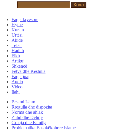
Faqja kryesore
Hytbe
Kur'an
Urtësi
Akide
Tefsir
Hadith
Fikh
Artikuj
Shkencë
Fetva dhe Këshilla
Faqja juaj
Audio
Video
Ilahi
Besimi Islam
Rregulla dhe dispozita
Norma dhe ahlak
Zuhd dhe Dëlirje
Gruaja dhe Familja
Problematika Bashkëkohore Islame