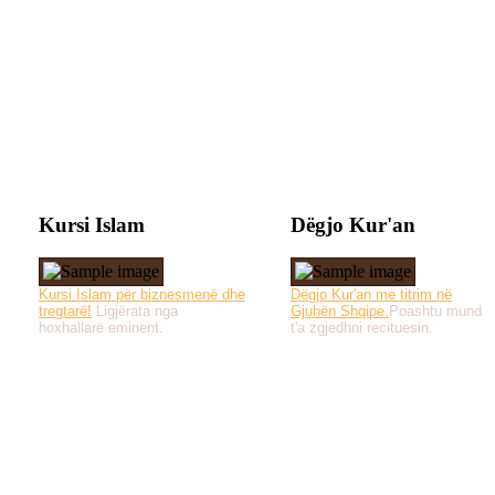
Kursi Islam
Dëgjo Kur'an
Kursi Islam për biznesmenë dhe
Dëgjo Kur'an me titrim në
tregtarë!
Ligjërata nga
Gjuhën Shqipe.
Poashtu mund
hoxhallarë eminent.
t'a zgjedhni recituesin.
Të gjitha drejtat e 