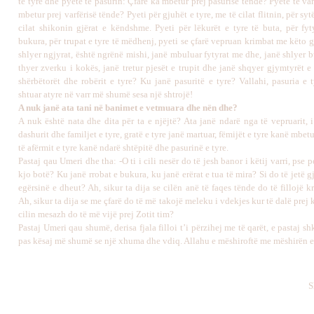
të tyre dhe pyete të pasurin: Çfarë ka mbetur prej pasurisë tënde? Pyete të var
mbetur prej varfërisë tënde? Pyeti për gjuhët e tyre, me të cilat flitnin, për syt
cilat shikonin gjërat e këndshme. Pyeti për lëkurët e tyre të buta, për fyty
bukura, për trupat e tyre të mëdhenj, pyeti se çfarë vepruan krimbat me këto 
shlyer ngjyrat, është ngrënë mishi, janë mbuluar fytyrat me dhe, janë shlyer b
thyer zverku i kokës, janë tretur pjesët e trupit dhe janë shqyer gjymtyrët e
shërbëtorët dhe robërit e tyre? Ku janë pasuritë e tyre? Vallahi, pasuria e 
shtuar atyre në varr më shumë sesa një shtrojë!
A nuk janë ata tani në banimet e vetmuara dhe nën dhe?
A nuk është nata dhe dita për ta e njëjtë? Ata janë ndarë nga të vepruarit, 
dashurit dhe familjet e tyre, gratë e tyre janë martuar, fëmijët e tyre kanë mbetu
të afërmit e tyre kanë ndarë shtëpitë dhe pasurinë e tyre.
Pastaj qau Umeri dhe tha: -O ti i cili nesër do të jesh banor i këtij varri, pse 
kjo botë? Ku janë rrobat e bukura, ku janë erërat e tua të mira? Si do të jetë g
egërsinë e dheut? Ah, sikur ta dija se cilën anë të faqes tënde do të fillojë k
Ah, sikur ta dija se me çfarë do të më takojë meleku i vdekjes kur të dalë prej 
cilin mesazh do të më vijë prej Zotit tim?
Pastaj Umeri qau shumë, derisa fjala filloi t’i përzihej me të qarët, e pastaj sh
pas kësaj më shumë se një xhuma dhe vdiq. Allahu e mëshiroftë me mëshirën e 
S