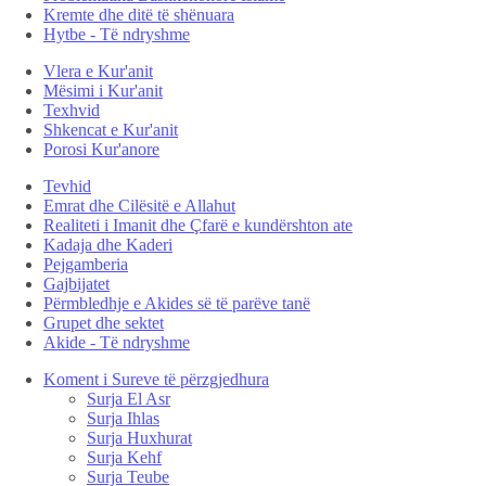
Kremte dhe ditë të shënuara
Hytbe - Të ndryshme
Vlera e Kur'anit
Mësimi i Kur'anit
Texhvid
Shkencat e Kur'anit
Porosi Kur'anore
Tevhid
Emrat dhe Cilësitë e Allahut
Realiteti i Imanit dhe Çfarë e kundërshton ate
Kadaja dhe Kaderi
Pejgamberia
Gajbijatet
Përmbledhje e Akides së të parëve tanë
Grupet dhe sektet
Akide - Të ndryshme
Koment i Sureve të përzgjedhura
Surja El Asr
Surja Ihlas
Surja Huxhurat
Surja Kehf
Surja Teube