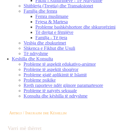
Fikhu i Adhurimeve - Të Ndryshme
Shitblerja (Tregtia) dhe Transaksionet
Familja dhe femra
Femra muslimane
Fejesa & Martesa
Probleme bashkëshortore dhe shkurorëzimi
Të drejtat e fëmijëve
Familja - Të tjera
Veshja dhe zbukurimet
Shkenca e Fikhut dhe Usuli
Të ndryshme
Keshilla dhe Konsulta
Probleme të aspektit edukativo-arsimor
Probleme të aspektit shoqëror
Probleme gjatë aplikimit të Islamit
Probleme psikike
Rreth raporteve ndër gjinore paramartesore
Probleme të natyrës seksuale
Konsulta dhe këshilla të ndryshme
Artikuj / Inkurajim dhe Këshillim
Varri më thërret