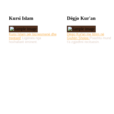
Kursi Islam
Dëgjo Kur'an
Kursi Islam për biznesmenë dhe
Dëgjo Kur'an me titrim në
tregtarë!
Ligjërata nga
Gjuhën Shqipe.
Poashtu mund
hoxhallarë eminent.
t'a zgjedhni recituesin.
Të gjitha drejtat e 