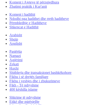
Koment i Ajeteve të përzgjedhura
Zbatimi praktik i Kur'anit
Koment i hadithit
Ndodhi nga hadithet dhe rreth haditheve
Përmbledhje e Haditheve
Shkencat e Hadithit
Arabisht
Shqip
Anglisht
Pastërtia
Namazi
Agjërimi
Zekati
Haxhi
Shitblerja dhe transaksionet bashkëkohore
Fikhu i së drejtës familjare
Fikhu i veshjes dhe i zbukurimeve
Fikh - Të ndryshme
400 këshilla islame
Shkrime të ndryshme
Etikë dhe mirësjellje