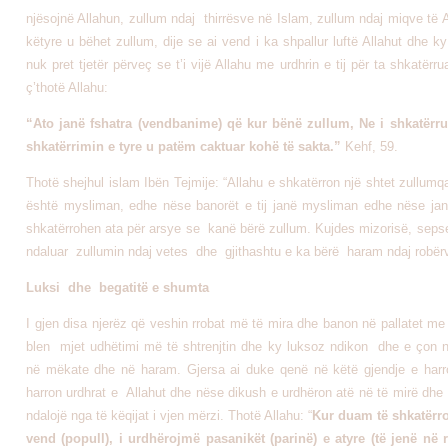
njësojnë Allahun, zullum ndaj thirrësve në Islam, zullum ndaj miqve të 
këtyre u bëhet zullum, dije se ai vend i ka shpallur luftë Allahut dhe
nuk pret tjetër përveç se t’i vijë Allahu me urdhrin e tij për ta shkatërru
ç’thotë Allahu:
“Ato janë fshatra (vendbanime) që kur bënë zullum, Ne i shkatërr
shkatërrimin e tyre u patëm caktuar kohë të sakta.”
Kehf, 59.
Thotë shejhul islam Ibën Tejmije: “Allahu e shkatërron një shtet zullum
është mysliman, edhe nëse banorët e tij janë mysliman edhe nëse j
shkatërrohen ata për arsye se kanë bërë zullum. Kujdes mizorisë, sepse
ndaluar zullumin ndaj vetes dhe gjithashtu e ka bërë haram ndaj robërve
Luksi dhe begatitë e shumta
I gjen disa njerëz që veshin rrobat më të mira dhe banon në pallatet m
blen mjet udhëtimi më të shtrenjtin dhe ky luksoz ndikon dhe e çon nj
në mëkate dhe në haram. Gjersa ai duke qenë në këtë gjendje e harro
harron urdhrat e Allahut dhe nëse dikush e urdhëron atë në të mirë dhe
ndalojë nga të këqijat i vjen mërzi. Thotë Allahu: “
Kur duam të shkatërr
vend (popull), i urdhërojmë pasanikët (parinë) e atyre (të jenë në r