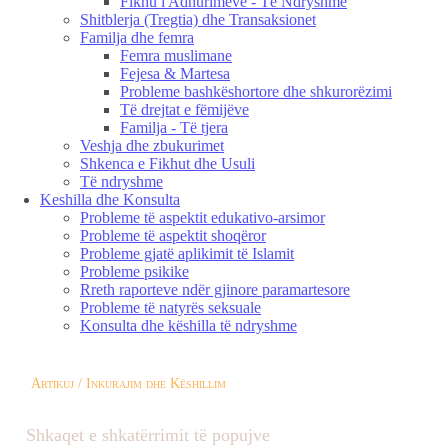
Fikhu i Adhurimeve - Të Ndryshme
Shitblerja (Tregtia) dhe Transaksionet
Familja dhe femra
Femra muslimane
Fejesa & Martesa
Probleme bashkëshortore dhe shkurorëzimi
Të drejtat e fëmijëve
Familja - Të tjera
Veshja dhe zbukurimet
Shkenca e Fikhut dhe Usuli
Të ndryshme
Keshilla dhe Konsulta
Probleme të aspektit edukativo-arsimor
Probleme të aspektit shoqëror
Probleme gjatë aplikimit të Islamit
Probleme psikike
Rreth raporteve ndër gjinore paramartesore
Probleme të natyrës seksuale
Konsulta dhe këshilla të ndryshme
Artikuj / Inkurajim dhe Këshillim
Shkaqet e shkatërrimit të popujve