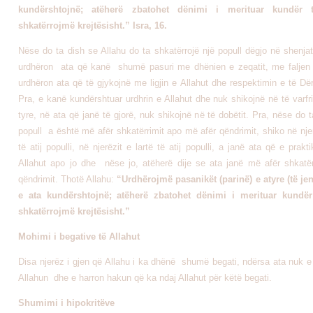
kundërshtojnë; atëherë zbatohet dënimi i merituar kundër 
shkatërrojmë krejtësisht.” Isra, 16.
Nëse do ta dish se Allahu do ta shkatërrojë një popull dëgjo në shenjat 
urdhëron ata që kanë shumë pasuri me dhënien e zeqatit, me faljen 
urdhëron ata që të gjykojnë me ligjin e Allahut dhe respektimin e të Dërg
Pra, e kanë kundërshtuar urdhrin e Allahut dhe nuk shikojnë në të varfri
tyre, në ata që janë të gjorë, nuk shikojnë në të dobëtit. Pra, nëse do 
popull a është më afër shkatërrimit apo më afër qëndrimit, shiko në nje
të atij populli, në njerëzit e lartë të atij populli, a janë ata që e prakt
Allahut apo jo dhe nëse jo, atëherë dije se ata janë më afër shkatë
qëndrimit. Thotë Allahu:
“Urdhërojmë pasanikët (parinë) e atyre (të jen
e ata kundërshtojnë; atëherë zbatohet dënimi i merituar kundër
shkatërrojmë krejtësisht.”
Mohimi i begative të Allahut
Disa njerëz i gjen që Allahu i ka dhënë shumë begati, ndërsa ata nuk e
Allahun dhe e harron hakun që ka ndaj Allahut për këtë begati.
Shumimi i hipokritëve