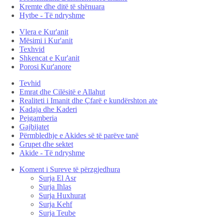
Kremte dhe ditë të shënuara
Hytbe - Të ndryshme
Vlera e Kur'anit
Mësimi i Kur'anit
Texhvid
Shkencat e Kur'anit
Porosi Kur'anore
Tevhid
Emrat dhe Cilësitë e Allahut
Realiteti i Imanit dhe Çfarë e kundërshton ate
Kadaja dhe Kaderi
Pejgamberia
Gajbijatet
Përmbledhje e Akides së të parëve tanë
Grupet dhe sektet
Akide - Të ndryshme
Koment i Sureve të përzgjedhura
Surja El Asr
Surja Ihlas
Surja Huxhurat
Surja Kehf
Surja Teube