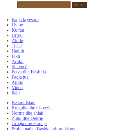
Faqja kryesore
Hytbe
Kur'an
Urtësi
Akide
Tefsir
Hadith
Fikh
Artikuj
Shkencë
Fetva dhe Këshilla
Faqja juaj
Audio
Video
Ilahi
Besimi Islam
Rregulla dhe dispozita
Norma dhe ahlak
Zuhd dhe Dëlirje
Gruaja dhe Familja
Problematika Bashkëkohore Islame