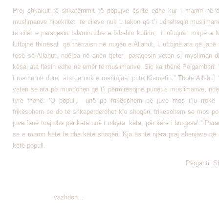
Prej shkakut të shkatërrimit të popujve është edhe kur i marrin në 
muslimanve hipokritët të cilëve nuk u takon që t’i udhëheqin muslimanë
të cilët e paraqesin Islamin dhe e fshehin kufirin, i luftojnë miqtë e M
luftojnë thirrësat që thërraisn në rrugën e Allahut, i luftojnë ata që janë
fesë së Allahut, ndërsa në anën tjetër paraqesin veten si mysliman 
kësaj ata flasin edhe ne emër të muslimanve. Siç ka thënë Pejgamberi: 
i marrin në dorë ata që nuk e meritojnë, prite Kiametin.” Thotë
Allahu:
veten se ata po mundohen që t’i përmirësojnë punët e muslimanve, ndër
tyre thonë: ‘O popull, unë po frikësohem që juve mos t’ju rrokë 
frikësohem se do të shkapërderdhet kjo shoqëri, frikësohem se mos po 
juve fenë tuaj dhe për këtë unë i mbyta këta, për këtë i burgosa’.” Paraqi
se e mbron këtë fe dhe këtë shoqëri. Kjo është njëra prej shenjave që 
këtë popull.
Përgatiti: 
vazhdon
...