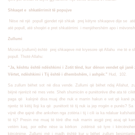
Shkaqet e shkatërrimit të popujve
Nëse në një popull gjendet një shkak prej këtyre shkaqeve dije se at
atë popull, atë shoqëri e pret shkatërrimi i menjëhershëm apo i mëvons
Zullumi
Mizoria (zullumi) është prej shkaqeve më kryesore që Allahu me të e sh
popull. Thotë Allahu:
“Ja, kështu është ndëshkimi i Zotit tënd, kur dënon vendet që janë
Vërtet, ndëshkimi i Tij është i dhembshëm, i ashpër.”
Hud, 102.
Sa zullum bëhet sot në disa vende. Zullumi që bëhet ndaj Allahut, 
bëjnë njerëzit në mes vete. Sheh shumicën e punëtorëve dhe ata të cilë
paga që kalojnë disa muaj dhe nuk e marrin hakun e vet që kanë p
njerëz të këtij lloji ka që punëtorit të tij nuk ia jep rrogën e punës? Sa
vijnë dhe qajnë dhe ankohen nga zotëria i tij i cili ia ka ndaluar kafshat
të tij? Presin me muaj të tërë dhe nuk marrin asgjë prej asaj që kan
vetëm kaq, por edhe nëse ia kërkon zotërisë së tyre i kërcënohen 
kërcënime. Zullumi më i madh është kur u bëhet zullum besimtarëv