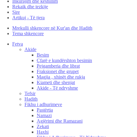
Inkurajim dhe këshillim
Rekaik dhe tezkije
Sire
Artikuj - Të tjera
Mrekulli shkencore në Kur'an dhe Hadith
Tema shkencore
Fetva
Akide
Besim
Çfarë e kundërshton besimin
Pejgamberia dhe librat
Fraksionet dhe grupet
Magjia , xhinët dhe rukja
Kiameti dhe shenjat
Akide - Të ndryshme
Tefsir
Hadith
Fikhu i adhurimeve
Pastërtia
Namazi
Agjërimi dhe Ramazani
Zekati
Haxhi