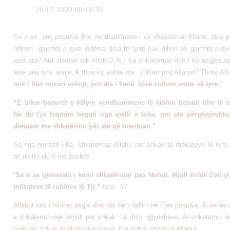
20.12.2009 08:18:38
Sa e sa prej popujve dhe vendbanimeve i ka shkatërruar Allahu, disa pr
ndihen gjurmët e tyre, ndërsa disa të tjerë nuk dihen as gjurmët e tyr
janë ata? Ata shkuan tek Allahu? Ai i ka shkatërruar dhe i ka asgjësua
lënë prej tyre asnjë. A thua ky është një zullum prej Allahut? Thotë Al
nuk i bën mizori askujt, por ata i kanë bërë zullum vetes së tyre.”
“E sikur banorët e këtyre vendbanimeve të kishin besuar dhe të is
Ne do t'ju hapnim begati nga qielli e toka, por ata përgënjeshtr
dënuam me shkatërrim për atë që merituan.”
Sa nga njerëzit i ka shkatërruar Allahu për shkak të mëkateve të tyre,
që do ti cekmi më poshtë.
“
Sa e sa gjenerata i kemi shkatërruar pas Nuhut. Mjaft është Zoti y
mëkateve të robërve të Tij.”
Isra, 17.
Allahut nuk i fshihet asgjë dhe nuk bën dallim në mes popujve, Ai është i
e shkatërron një popull për shkak të disa gjynaheve, Ai shkatërron e
tjerë për shkak të atyre gjynaheve. Kjo është urtësia e Allahut.