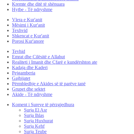
Kremte dhe ditë të shënuara
Hytbe - Të ndryshme
Vlera e Kur'anit
Mësimi i Kur'anit
Texhvid
Shkencat e Kur'anit
Porosi Kur'anore
Tevhid
Emrat dhe Cilësitë e Allahut
Realiteti i Imanit dhe Çfarë e kundërshton ate
Kadaja dhe Kaderi
Pejgamberia
Gajbijatet
Përmbledhje e Akides së të parëve tanë
Grupet dhe sektet
Akide - Të ndryshme
Koment i Sureve të përzgjedhura
Surja El Asr
Surja Ihlas
Surja Huxhurat
Surja Kehf
Surja Teube