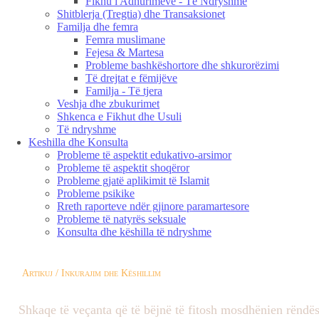
Fikhu i Adhurimeve - Të Ndryshme
Shitblerja (Tregtia) dhe Transaksionet
Familja dhe femra
Femra muslimane
Fejesa & Martesa
Probleme bashkëshortore dhe shkurorëzimi
Të drejtat e fëmijëve
Familja - Të tjera
Veshja dhe zbukurimet
Shkenca e Fikhut dhe Usuli
Të ndryshme
Keshilla dhe Konsulta
Probleme të aspektit edukativo-arsimor
Probleme të aspektit shoqëror
Probleme gjatë aplikimit të Islamit
Probleme psikike
Rreth raporteve ndër gjinore paramartesore
Probleme të natyrës seksuale
Konsulta dhe këshilla të ndryshme
Artikuj / Inkurajim dhe Këshillim
Shkaqe të veçanta që të bëjnë të fitosh mosdhënien rëndës