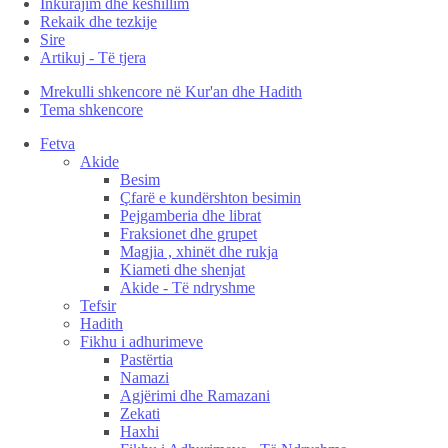
Inkurajim dhe këshillim
Rekaik dhe tezkije
Sire
Artikuj - Të tjera
Mrekulli shkencore në Kur'an dhe Hadith
Tema shkencore
Fetva
Akide
Besim
Çfarë e kundërshton besimin
Pejgamberia dhe librat
Fraksionet dhe grupet
Magjia , xhinët dhe rukja
Kiameti dhe shenjat
Akide - Të ndryshme
Tefsir
Hadith
Fikhu i adhurimeve
Pastërtia
Namazi
Agjërimi dhe Ramazani
Zekati
Haxhi