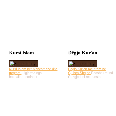
Kursi Islam
Dëgjo Kur'an
Kursi Islam për biznesmenë dhe
Dëgjo Kur'an me titrim në
tregtarë!
Ligjërata nga
Gjuhën Shqipe.
Poashtu mund
hoxhallarë eminent.
t'a zgjedhni recituesin.
Të gjitha drejtat e 