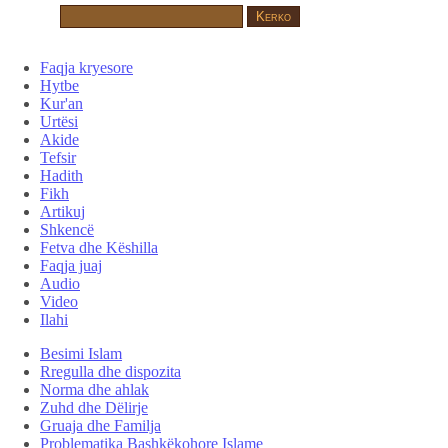
Faqja kryesore
Hytbe
Kur'an
Urtësi
Akide
Tefsir
Hadith
Fikh
Artikuj
Shkencë
Fetva dhe Këshilla
Faqja juaj
Audio
Video
Ilahi
Besimi Islam
Rregulla dhe dispozita
Norma dhe ahlak
Zuhd dhe Dëlirje
Gruaja dhe Familja
Problematika Bashkëkohore Islame