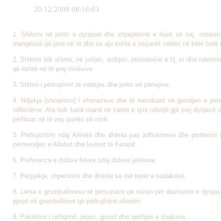
20.12.2009 08:16:03
1. Shikimi në jetën e dynjasë dhe shpejtësinë e ikjes së saj, mbarim
mangësitë që janë në të dhe se ajo është e veçantë vetëm në këtë botë (
2. Shikimi tek ahireti, në pritjen, ardhjen, përjetësinë e tij, si dhe nderim
që është në të prej mirësive.
3. Shtimi i përkujtimit të vdekjes dhe jetës së përtejme.
4. Ndjekja (shoqërimi) i xhenazeve dhe të menduarit në gjendjen e prin
vëllezërve. Ata nuk kanë marrë në varret e tyre ndonjë gjë prej dynjasë
përfituar në të veç punës së mirë.
5. Përkushtimi ndaj Ahiretit dhe dhënia pas adhurimeve dhe plotësimi
përmendjen e Allahut dhe leximit të Kuranit.
6. Preferenca e dobive fetare ndaj dobive jetësore.
7. Përpjekja, shpenzimi dhe dhënia sa më tepër e sadakasë.
8. Lënia e grumbullimeve të personave që nxisin për dashurinë e dynjas
pjesë në grumbullimet që përkujtojnë ahiretin.
9. Pakësimi i ushqimit, pirjes, gjumit dhe qeshjes e shakave.