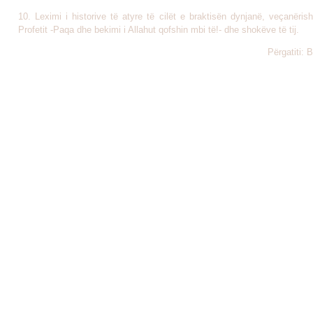
10. Leximi i historive të atyre të cilët e braktisën dynjanë, veçanërish
Profetit -Paqa dhe bekimi i Allahut qofshin mbi të!- dhe shokëve të tij.
Përgatiti: 