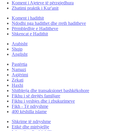
Koment i Ajeteve të përzgjedhura
Zbatimi praktik i Kur'anit
Koment i hadithit
Ndodhi nga hadithet dhe rreth haditheve
Përmbledhje e Haditheve
Shkencat e Hadithit
Arabisht
Shqip
Anglisht
Pastërtia
Namazi
Agjërimi
Zekati
Haxhi
Shitblerja dhe transaksionet bashkëkohore
Fikhu i së drejtës familjare
Fikhu i veshjes dhe i zbukurimeve
Fikh - Të ndryshme
400 këshilla islame
Shkrime të ndryshme
Etikë dhe mirësjellje