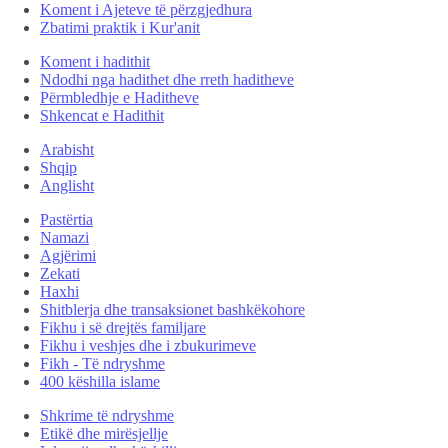
Koment i Ajeteve të përzgjedhura
Zbatimi praktik i Kur'anit
Koment i hadithit
Ndodhi nga hadithet dhe rreth haditheve
Përmbledhje e Haditheve
Shkencat e Hadithit
Arabisht
Shqip
Anglisht
Pastërtia
Namazi
Agjërimi
Zekati
Haxhi
Shitblerja dhe transaksionet bashkëkohore
Fikhu i së drejtës familjare
Fikhu i veshjes dhe i zbukurimeve
Fikh - Të ndryshme
400 këshilla islame
Shkrime të ndryshme
Etikë dhe mirësjellje