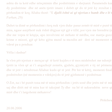
ashtu do ta ketë edhe nënçmimin dhe poshtërimin e shejtanit. Paramendo kur
dy poshtërime dhe në anën tjetër imani i dobët që do të jetë ky rezultat i
përfundim të keq. Allahu thotë: “E
djalli është ai që njeriun e humb dhe e lë
Furkan, 29)
Duhet ta dimë se përfundimi i keq nuk vjen duke pasur zemër të mirë e punë të 
mira, ngase asnjëherë nuk është dëgjuar një gjë e tillë, por vjen me brendësi (
dhe me vepra të këqija, apo involvimi në mëkate të mëdha, ose marrja guxi
krime e mizori, gjë që këto gjëra mund ta mundin atë deri në momentet e
vdesë pa u penduar.
Vëlla i dashur!
Ia vlen për njeriun e mençur që të ketë kujdes e të mos mishërohet me ndonjë
tjetër ia vlen që ai t’i angazhojë zemrën, gjuhën, gjymtyrët e tij në përmen
dhe të jetë i nënshtruar Allahut kudo që të jetë. Për hir të këtij, momenti final 
poshtërohet (në momentin e vdekjes) do të jetë gjithmonë i poshtëruar.
O Zot, na i bë punët tona më të mira përfundim i jetës sonë dhe jetën më të mi
saj dhe ditët më të mira kur të takojmë Ty dhe na bë të suksesshëm neve q
mirë dhe t’i largohemi mëkateve!
Përktheu
20.06.2006