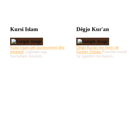
Kursi Islam
Dëgjo Kur'an
Kursi Islam për biznesmenë dhe
Dëgjo Kur'an me titrim në
tregtarë!
Ligjërata nga
Gjuhën Shqipe.
Poashtu mund
hoxhallarë eminent.
t'a zgjedhni recituesin.
Të gjitha drejtat e 