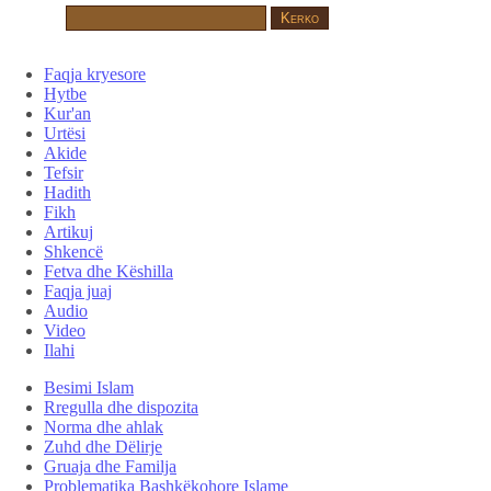
Faqja kryesore
Hytbe
Kur'an
Urtësi
Akide
Tefsir
Hadith
Fikh
Artikuj
Shkencë
Fetva dhe Këshilla
Faqja juaj
Audio
Video
Ilahi
Besimi Islam
Rregulla dhe dispozita
Norma dhe ahlak
Zuhd dhe Dëlirje
Gruaja dhe Familja
Problematika Bashkëkohore Islame