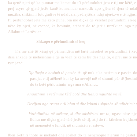
ka qenë njeri që ka punuar me kamat do t’i përfundohet jeta e tij me këtë, e
prej atyre që gjatë jetës kanë konsumuar narkotik apo gjëra të tjera të ndal
muzika, shikimi i fotografive të ndaluara, padrejtësia ndaj njerëzve e të ngja
t’i përfundohet jeta me këto punë, pra me diçka që vërehet përfundimi i keq 
nëse ky njeri, në esencë, ka besimin, atëherë do të jetë i rrezikuar nga n
Allahut të Lartësuar.
Shkaqet e përfundimit të keq
Pra me anë të kësaj që përmendëm më lartë mësohet se përfundimi i ke
disa shkaqe të mëhershme e që ia vlen të kemi kujdes nga to, e prej më të m
tyre janë:
Njollosja e besimit të pastër
. Ai që nuk e ka besimin e pastër do
pasojat e tij atëherë kur ky ka nevojë më së shumti për të (besim
do ta ketë përforcimin nga ana e Allahut.
Angazhimi i vetëm me këtë botë dhe lidhja ngushtë me të.
Devijimi nga rruga e Allahut si dhe kthimi i shpinën së udhëzimit t
Vazhdimësia në mëkate, si dhe mishërimi me to
, ngase nëse nje
lidhur me diçka gjatë tërë jetës së tij, atij do t’i kthehen kujtime
në momentet e fundit, në shumicën e rasteve.
Ibën Kethiri thotë se mëkatet dhe epshet do ta nënçmojnë njeriun në çastet 