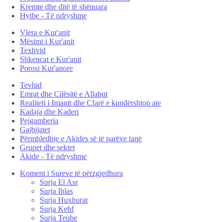
Kremte dhe ditë të shënuara
Hytbe - Të ndryshme
Vlera e Kur'anit
Mësimi i Kur'anit
Texhvid
Shkencat e Kur'anit
Porosi Kur'anore
Tevhid
Emrat dhe Cilësitë e Allahut
Realiteti i Imanit dhe Çfarë e kundërshton ate
Kadaja dhe Kaderi
Pejgamberia
Gajbijatet
Përmbledhje e Akides së të parëve tanë
Grupet dhe sektet
Akide - Të ndryshme
Koment i Sureve të përzgjedhura
Surja El Asr
Surja Ihlas
Surja Huxhurat
Surja Kehf
Surja Teube