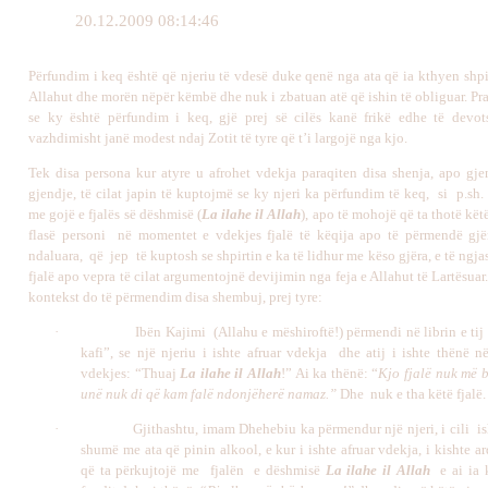
20.12.2009 08:14:46
Përfundim i keq është që njeriu të vdesë duke qenë nga ata që ia kthyen shpi
Allahut dhe morën nëpër këmbë dhe nuk i zbatuan atë që ishin të obliguar. Pr
se ky është përfundim i keq, gjë prej së cilës kanë frikë edhe të devo
vazhdimisht janë modest ndaj Zotit të tyre që t’i largojë nga kjo.
Tek disa persona kur atyre u afrohet vdekja paraqiten disa shenja, apo gj
gjendje, të cilat japin të kuptojmë se ky njeri ka përfundim të keq, si p.sh
me gojë e fjalës së dëshmisë (
La ilahe il Allah
), apo të mohojë që ta thotë këtë
flasë personi në momentet e vdekjes fjalë të këqija apo të përmendë gjë
ndaluara, që jep të kuptosh se shpirtin e ka të lidhur me këso gjëra, e të ngj
fjalë apo vepra të cilat argumentojnë devijimin nga feja e Allahut të Lartësuar
kontekst do të përmendim disa shembuj, prej tyre:
·
Ibën Kajimi (Allahu e mëshiroftë!) përmendi në librin e ti
kafi”, se një njeriu i ishte afruar vdekja dhe atij i ishte thënë 
vdekjes: “Thuaj
La ilahe il Allah
!” Ai ka thënë: “
Kjo fjalë nuk më b
unë nuk di që kam falë ndonjëherë namaz.”
Dhe nuk e tha këtë fjalë.
·
Gjithashtu, imam Dhehebiu ka përmendur një njeri, i cili i
shumë me ata që pinin alkool, e kur i ishte afruar vdekja, i kishte ar
që ta përkujtojë me fjalën e dëshmisë
La ilahe il Allah
e ai ia k