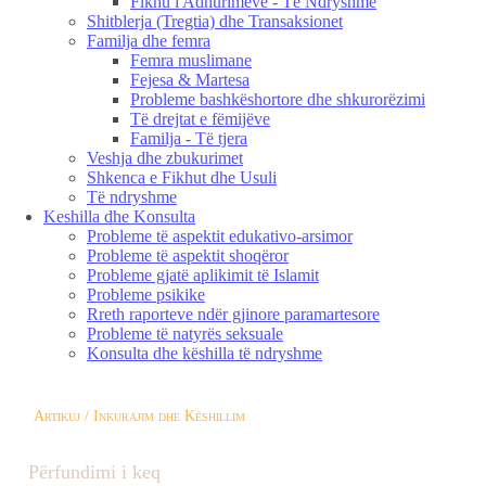
Fikhu i Adhurimeve - Të Ndryshme
Shitblerja (Tregtia) dhe Transaksionet
Familja dhe femra
Femra muslimane
Fejesa & Martesa
Probleme bashkëshortore dhe shkurorëzimi
Të drejtat e fëmijëve
Familja - Të tjera
Veshja dhe zbukurimet
Shkenca e Fikhut dhe Usuli
Të ndryshme
Keshilla dhe Konsulta
Probleme të aspektit edukativo-arsimor
Probleme të aspektit shoqëror
Probleme gjatë aplikimit të Islamit
Probleme psikike
Rreth raporteve ndër gjinore paramartesore
Probleme të natyrës seksuale
Konsulta dhe këshilla të ndryshme
Artikuj / Inkurajim dhe Këshillim
Përfundimi i keq