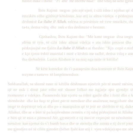
fundit duke i thënë: “
Pi dhe më shërbe mua!”
dhe vdiq në këtë gjen
·
Ibën Kajimi tregon për një njeri, i cili ishte i njohur që
muzikën edhe gjithnjë këndonte, kur atij iu afrua vdekja e përkujtu
dëshmisë
La ilahe il Allah
, ndërsa ai përsëriste në vete muzikën, du
ta-ta, derisa vdiq dhe nuk e tha dëshminë e besimit.
·
Gjithashtu, Ibën Kajimi tha: “Më kanë treguar disa tregta
afërm të tyre, të cilit ishte afruar vdekja e ata ishin prezent dhe
përkujtojnë me fjalën
La ilahe il Allah
e ai thoshte: “Kjo copë e stofi
e kjo tjetra është material i mirë e kështu me radhë, derisa vdiq e a
tha shehadetin. Lusim Allahun të na ruaj nga raste të këtilla!
·
Në këtë kontekst do t’i paraqesim disa komente të Ibën Kajim
rezyme e rasteve të lartpërmendura:
Subhanallah, sa shumë raste të këtilla dëshmuan njerëzit për të marrë mësim,
që ne nuk i dimë janë edhe më shumë lidhur me ngjarje apo gjendje të
momentet e vdekjes. Paramendo kur njeriu sa është gjallë dhe i fortë dhe e 
shëndoshë dhe ka fuqi të plotë për të menduar dhe analizuar, megjithatë she
rrugë të depërtojë tek ai dhe po e manipulon që të jetë në shërbim të tij, duk
Allahut, dhe se e bëri të pa kujdesshme zemrën e tij ndaj përkujtimit të Allahut
e bëri që të mos e përmend Atë, gjymtyrët e tij mos të veprojnë në nënshtrim 
mendon kur njeriut do t’i humb forca dhe se mendja dhe zemra e tij do të jen
me gjendjen në të cilën gjendet (bëhet fjalë kur atij i vjen vdekja) apo me s