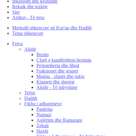
Inkurajim dhe këshillim
Rekaik dhe tezkije
Sire
Artikuj - Të tjera
Mrekulli shkencore në Kur'an dhe Hadith
Tema shkencore
Fetva
Akide
Besim
Çfarë e kundërshton besimin
Pejgamberia dhe librat
Fraksionet dhe grupet
Magjia , xhinët dhe rukja
Kiameti dhe shenjat
Akide - Të ndryshme
Tefsir
Hadith
Fikhu i adhurimeve
Pastërtia
Namazi
Agjërimi dhe Ramazani
Zekati
Haxhi