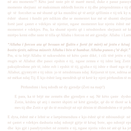
në ato momente?! Këto janë raste për të marrë mend, duke e pasur parasy
momente shejtani në maksimum mbledh forcën e tij dhe përqendrimin e tij
që të forcohet sa më shumë që ka mundësi që të arrijë qëllimin e tij tek ky n
është shansi i fundit për ndikim dhe se momentet kur më së shumti shejtani
fortë janë çastet e vdekjes së njeriut, ngase momentet kur njeriu është më
momentet e vdekjes. Pra, ka shumë njerëz që i nënshtrohen shejtanit në 
mirëpo kemi edhe raste të tilla që Allahu i forcon në atë gjendje. Allahu i Lart
“Allahu i forcon ata që besuan në fjalën e fortë (të mirë) në jetën e kësaj
botën tjetër, ndërsa mizorët Allahu i bën të humbur. Allahu punon ç’të dojë.”
Pra, si ta bëjë Allahu të suksesshëm në këto çaste dikë, i cili tërë jetën e ti
rrugës së Allahut dhe pasoi epshin e tij, ngase zemra e tij ishte larg Zotit
pakujdesshme për të, ishte rob i epshit të tij, gjuha e tij ishte e tharë nga të
Allahut, gjymtyrët e tij ishin jo të nënshtruara ndaj Krijuesit të tyre, ndërsa
në mëkat ndaj Tij. E kjo është larg mendësh që të ketë ky njeri përfundim të mi
Përfundimi i keq ndodh në dy gjendje (Zoti na ruajt!)
E para, ka të bëjë me zemrën dhe gjendjen e saj. Në këto çaste dys
Zotin, kështu që atij i merret shpirti në këtë gjendje, që do të thotë se
mes tij dhe Zotit e që do të rezultojë në një dënim të dhimbshëm e të për
E dyta, është më e lehtë se e lartpërmendura e kjo është që të mbisundojë në
në çastet e vdekjes dashuria ndaj ndonjë gjëje të kësaj bote, apo ndonjë eps
dhe kjo gjë i parafytyrohet në zemrën e tij, ngase njeriu vdes në atë që ka je