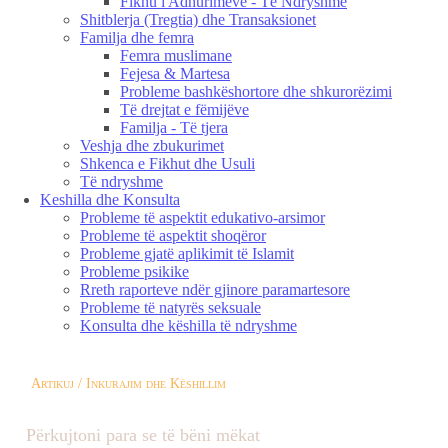
Fikhu i Adhurimeve - Të Ndryshme
Shitblerja (Tregtia) dhe Transaksionet
Familja dhe femra
Femra muslimane
Fejesa & Martesa
Probleme bashkëshortore dhe shkurorëzimi
Të drejtat e fëmijëve
Familja - Të tjera
Veshja dhe zbukurimet
Shkenca e Fikhut dhe Usuli
Të ndryshme
Keshilla dhe Konsulta
Probleme të aspektit edukativo-arsimor
Probleme të aspektit shoqëror
Probleme gjatë aplikimit të Islamit
Probleme psikike
Rreth raporteve ndër gjinore paramartesore
Probleme të natyrës seksuale
Konsulta dhe këshilla të ndryshme
Artikuj / Inkurajim dhe Këshillim
Përkujtoni para se të bëni mëkat