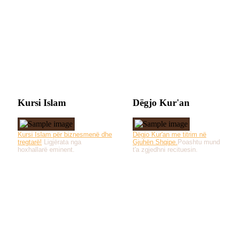
Kursi Islam
Dëgjo Kur'an
Kursi Islam për biznesmenë dhe
Dëgjo Kur'an me titrim në
tregtarë!
Ligjërata nga
Gjuhën Shqipe.
Poashtu mund
hoxhallarë eminent.
t'a zgjedhni recituesin.
Të gjitha drejtat e 