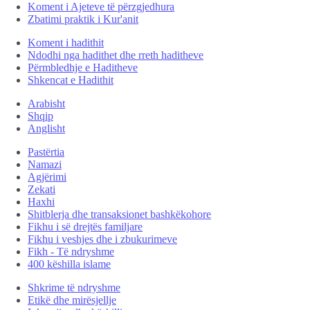
Koment i Ajeteve të përzgjedhura
Zbatimi praktik i Kur'anit
Koment i hadithit
Ndodhi nga hadithet dhe rreth haditheve
Përmbledhje e Haditheve
Shkencat e Hadithit
Arabisht
Shqip
Anglisht
Pastërtia
Namazi
Agjërimi
Zekati
Haxhi
Shitblerja dhe transaksionet bashkëkohore
Fikhu i së drejtës familjare
Fikhu i veshjes dhe i zbukurimeve
Fikh - Të ndryshme
400 këshilla islame
Shkrime të ndryshme
Etikë dhe mirësjellje