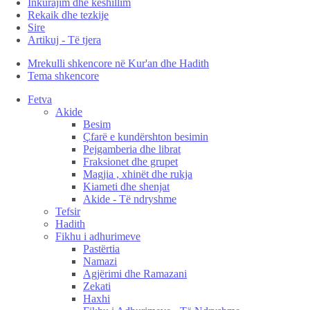
Inkurajim dhe këshillim
Rekaik dhe tezkije
Sire
Artikuj - Të tjera
Mrekulli shkencore në Kur'an dhe Hadith
Tema shkencore
Fetva
Akide
Besim
Çfarë e kundërshton besimin
Pejgamberia dhe librat
Fraksionet dhe grupet
Magjia , xhinët dhe rukja
Kiameti dhe shenjat
Akide - Të ndryshme
Tefsir
Hadith
Fikhu i adhurimeve
Pastërtia
Namazi
Agjërimi dhe Ramazani
Zekati
Haxhi