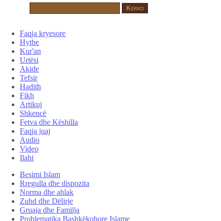
Faqja kryesore
Hytbe
Kur'an
Urtësi
Akide
Tefsir
Hadith
Fikh
Artikuj
Shkencë
Fetva dhe Këshilla
Faqja juaj
Audio
Video
Ilahi
Besimi Islam
Rregulla dhe dispozita
Norma dhe ahlak
Zuhd dhe Dëlirje
Gruaja dhe Familja
Problematika Bashkëkohore Islame