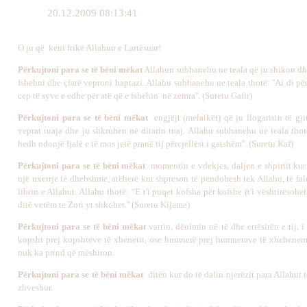
20.12.2009 08:13:41
O ju që keni frikë Allahun e Lartësuar!
Përkujtoni para se të bëni mëkat
Allahun subhanehu ue teala që ju shikon dhe
fshehni dhe çfarë veproni haptazi. Allahu subhanehu ue teala thotë: ''Ai di p
cep të syve e edhe për atë që e fshehin në zemra''. (Suretu Gafir)
Përkujtoni para se të bëni mëkat
engjëjt (melaikët) që ju llogarisin të gji
veprat tuaja dhe ju shkruhen në ditarin tuaj. Allahu subhanehu ue teala thot
hedh ndonjë fjalë e të mos jetë pranë tij përcjellësi i gatshëm''. (Suretu Kaf)
Përkujtoni para se të bëni mëkat
momentin e vdekjes, daljen e shpirtit kur 
një nxerrje të dhebshme, atëherë kur shpreson të pendohesh tek Allahu, të fal
librin e Allahut. Allahu thotë: “E t'i puqet kofsha për kofshe (t'i vështirësohet
ditë vetëm te Zoti yt shkohet.'' (Suretu Kijame)
Përkujtoni para se të bëni mëkat
varrin, dënimin në të dhe errësirën e tij, i 
kopsht prej kopshteve të xhenetit, ose humnerë prej humnerave të xhehenemi
nuk ka prind që mëshiron.
Përkujtoni para se të bëni mëkat
ditën kur do të dalin njerëzit para Allahut t
zhveshur.