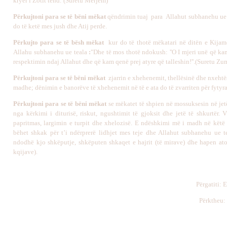
kryer i Zotit tënd.''
(Suretu Merjem)
Përkujtoni para se të bëni mëkat
qëndrimin tuaj para Allahut subhanehu ue 
do të ketë mes jush dhe Atij perde.
Përkujto para se të bësh mëkat
kur do të thotë mëkatari në ditën e Kijame
Allahu subhanehu ue teala
:
"Dhe të mos thotë ndokush: ''O I mjeri unë që k
respektimin ndaj Allahut dhe që kam qenë prej atyre që talleshin!''.(Suretu Zu
Përkujtoni para se të bëni mëkat
zjarrin e xhehenemit, thellësinë dhe nxehtës
madhe; dënimin e banorëve të xhehenemit në të e ata do të zvarriten për fytyrat
Përkujtoni para se të bëni mëkat
se mëkatet të shpien në mossuksesin në jet
nga kërkimi i diturisë, riskut, ngushtimit të gjoksit dhe jetë të shkurtër. 
papritmas, largimin e turpit dhe xhelozisë. E ndëshkimi më i madh në këtë 
bëhet shkak për t’i ndërprerë lidhjet mes teje dhe Allahut subhanehu ue te
ndodhë kjo shkëputje, shkëputen shkaqet e hajrit (të mirave) dhe hapen ato t
kqijave).
Përgatiti: 
Përktheu: