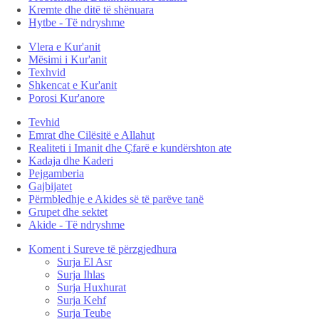
Kremte dhe ditë të shënuara
Hytbe - Të ndryshme
Vlera e Kur'anit
Mësimi i Kur'anit
Texhvid
Shkencat e Kur'anit
Porosi Kur'anore
Tevhid
Emrat dhe Cilësitë e Allahut
Realiteti i Imanit dhe Çfarë e kundërshton ate
Kadaja dhe Kaderi
Pejgamberia
Gajbijatet
Përmbledhje e Akides së të parëve tanë
Grupet dhe sektet
Akide - Të ndryshme
Koment i Sureve të përzgjedhura
Surja El Asr
Surja Ihlas
Surja Huxhurat
Surja Kehf
Surja Teube