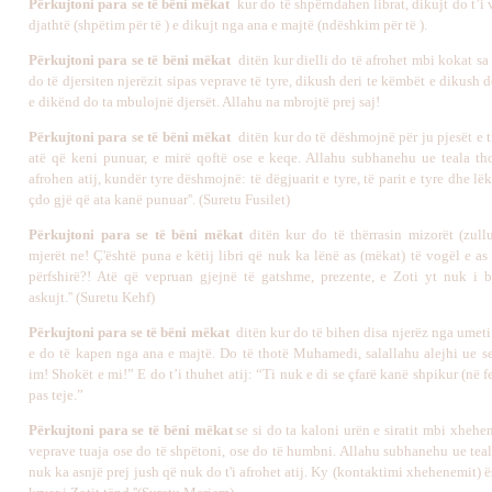
Përkujtoni para se të bëni mëkat
kur do të shpërndahen librat, dikujt do t’i 
djathtë (shpëtim për të ) e dikujt nga ana e majtë (ndëshkim për të ).
Përkujtoni para se të bëni mëkat
ditën kur dielli do të afrohet mbi kokat sa
do të djersiten njerëzit sipas veprave të tyre, dikush deri te këmbët e dikush d
e dikënd do ta mbulojnë djersët. Allahu na mbrojtë prej saj!
Përkujtoni para se të bëni mëkat
ditën kur do të dëshmojnë për ju pjesët e 
atë që keni punuar, e mirë qoftë ose e keqe. Allahu subhanehu ue teala tho
afrohen atij, kundër tyre dëshmojnë: të dëgjuarit e tyre, të parit e tyre dhe lëk
çdo gjë që ata kanë punuar''. (Suretu Fusilet)
Përkujtoni para se të bëni mëkat
ditën kur do të thërrasin mizorët (zull
mjerët ne! Ç'është puna e këtij libri që nuk ka lënë as (mëkat) të vogël e a
përfshirë?! Atë që vepruan gjejnë të gatshme, prezente, e Zoti yt nuk i b
askujt.'' (
Suretu Kehf)
Përkujtoni para se të bëni mëkat
ditën kur do të bihen disa njerëz nga umet
e do të kapen nga ana e majtë. Do të thotë Muhamedi, salallahu alejhi ue s
im! Shokët e mi!” E do t’i thuhet atij: “Ti nuk e di se çfarë kanë shpikur (në f
pas teje.”
Përkujtoni para se të bëni mëkat
se si do ta kaloni urën e siratit mbi xheh
veprave tuaja ose do të shpëtoni, ose do të humbni. Allahu subhanehu ue teal
nuk ka asnjë prej jush që nuk do t'i afrohet atij. Ky (kontaktimi xhehenemit) 