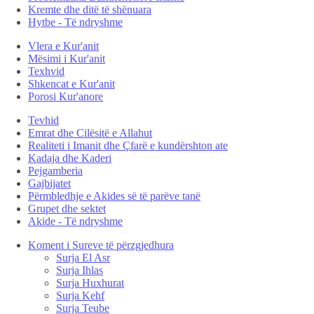
Kremte dhe ditë të shënuara
Hytbe - Të ndryshme
Vlera e Kur'anit
Mësimi i Kur'anit
Texhvid
Shkencat e Kur'anit
Porosi Kur'anore
Tevhid
Emrat dhe Cilësitë e Allahut
Realiteti i Imanit dhe Çfarë e kundërshton ate
Kadaja dhe Kaderi
Pejgamberia
Gajbijatet
Përmbledhje e Akides së të parëve tanë
Grupet dhe sektet
Akide - Të ndryshme
Koment i Sureve të përzgjedhura
Surja El Asr
Surja Ihlas
Surja Huxhurat
Surja Kehf
Surja Teube