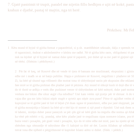
7.
Gjatë pastrimit të trupit, paralel me nijetin fillo hedhjen e ujit në kokë, pa
krahun e djathë, pastaj të majtin, nga tri herë
.
Përktheu: Mr Fe
1
Këtu mund të hyjnë të gjitha format e papastërtisë, si p.sh. marrëdhëniet seksuale, dalja e spermës v
të ngacmimit, ëndrrat e adoleshentëve e kështu me radhë. Në të gjitha këto raste, obligohemi të pa
nuk na lejohet që të hyjmë në namaz duke qenë të papastër, por duhet që sa me parë të gjejmë ujë
në tërësi. (Shënim i përkthyesit.)
2
Për fat të keq, në Kosovë dhe në vende të tjera të banuara me muslimanë, ekspozimi i gjinis
edhe më i madh se ai në banjo publike. Hapja e pishinave në Kosovë, rregullimi i plazheve në S
Zi, ka bërë që shumë nga vëllezerit dhe motrat tona të shfrytëzojnë rastin për ekspozim dhe reklami
fare mirë se të gjitha pishinat dhe plazhet janë të përziera. Aty mund të shkojë kush të dojë dhe të v
do të thotë se ardhja e verës dhe pushimet verore të shfrytëzohen në këtë mënyrë, duke parë motrat
veshura me bikini dhe sikur asgjë s'ka ndodhur? Unë kam vetëm një pyetje për të shtruar: A do t
vajza dhe gra me këto bikini nëpër rrugët e qytetit apo nëpër zyra pune? Përse të zgjidhet vetëm d
kuptojmë se të gjithë janë të lirë të bëjnë ç'të duan ngase të pranishmit, edhe pse janë shqiptarë, j
të gjitha mosnjohja e Islamit ka bërë që e tërë kjo të merret si një punë e thjeshtë. Unë nuk them 
të lahemi, mirëpo duhet pasur parasysh se për çdo gjë në këtë glob ka rregulla dhe norma që All
ka vënë për robërit e tij, prandaj, nëse këto plazhe janë te rregulluara sipas normave islame, pra të
burra vend i posaçëm, për gratë vend i posaçëm, kjo do të ishte edhe më mirë, pasi ka njerëz që vër
shërohen nga sëmundje të ndryshme dhe t'i kalojnë ca ditë në det. Lusim Allahun që udhëzimi
trevat tona dhe njëherë e përgjithmonë të kuptohet Islami ashtu si duhet. (Shën. i përkth.)