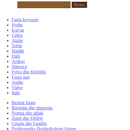
Faqja kryesore
Hytbe
Kur'an
Urtësi
Akide
Tefsir
Hadith
Fikh
Artikuj
Shkencë
Fetva dhe Këshilla
Faqja juaj
Audio
Video
Ilahi
Besimi Islam
Rregulla dhe dispozita
Norma dhe ahlak
Zuhd dhe Dëlirje
Gruaja dhe Familja
Problematika Bashkëkohore Islame