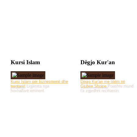
Kursi Islam
Dëgjo Kur'an
Kursi Islam për biznesmenë dhe
Dëgjo Kur'an me titrim në
tregtarë!
Ligjërata nga
Gjuhën Shqipe.
Poashtu mund
hoxhallarë eminent.
t'a zgjedhni recituesin.
Të gjitha drejtat e 