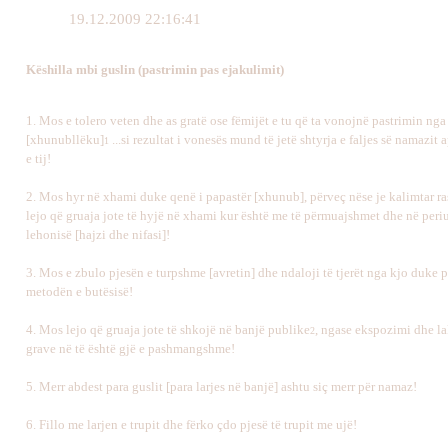
19.12.2009 22:16:41
Këshilla mbi guslin (pastrimin pas ejakulimit)
1. Mos e tolero veten dhe as gratë ose fëmijët e tu që ta vonojnë pastrimin nga
[xhunubllëku]
...si rezultat i vonesës mund të jetë shtyrja e faljes së namazit
1
e tij!
2
. Mos hyr në xhami duke qenë i papastër [xhunub], përveç nëse je kalimtar ra
lejo që gruaja jote të hyjë në xhami kur është me të përmuajshmet dhe në peri
lehonisë [hajzi dhe nifasi]!
3.
Mos e zbulo pjesën e turpshme [avretin] dhe ndaloji të tjerët nga kjo duke 
metodën e butësisë!
4.
Mos lejo që gruaja jote të shkojë në banjë publike
, ngase ekspozimi dhe la
2
grave në të është gjë e pashmangshme!
5.
Merr abdest para guslit [para larjes në banjë] ashtu siç merr për namaz!
6.
Fillo me larjen e trupit dhe fërko çdo pjesë të trupit me ujë!