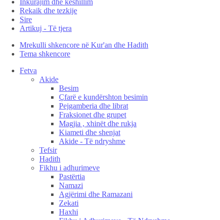
Inkurajim dhe këshillim
Rekaik dhe tezkije
Sire
Artikuj - Të tjera
Mrekulli shkencore në Kur'an dhe Hadith
Tema shkencore
Fetva
Akide
Besim
Çfarë e kundërshton besimin
Pejgamberia dhe librat
Fraksionet dhe grupet
Magjia , xhinët dhe rukja
Kiameti dhe shenjat
Akide - Të ndryshme
Tefsir
Hadith
Fikhu i adhurimeve
Pastërtia
Namazi
Agjërimi dhe Ramazani
Zekati
Haxhi