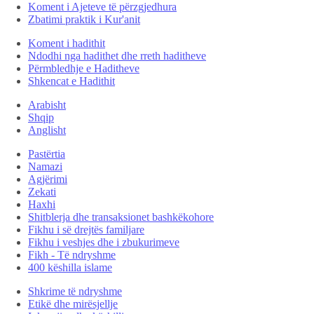
Koment i Ajeteve të përzgjedhura
Zbatimi praktik i Kur'anit
Koment i hadithit
Ndodhi nga hadithet dhe rreth haditheve
Përmbledhje e Haditheve
Shkencat e Hadithit
Arabisht
Shqip
Anglisht
Pastërtia
Namazi
Agjërimi
Zekati
Haxhi
Shitblerja dhe transaksionet bashkëkohore
Fikhu i së drejtës familjare
Fikhu i veshjes dhe i zbukurimeve
Fikh - Të ndryshme
400 këshilla islame
Shkrime të ndryshme
Etikë dhe mirësjellje