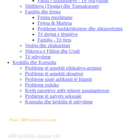
Fikhu i Adhurimeve - Të Ndryshme
Shitblerja (Tregtia) dhe Transaksionet
Familja dhe femra
Femra muslimane
Fejesa & Martesa
Probleme bashkëshortore dhe shkurorëzimi
Të drejtat e fëmijëve
Familja - Të tjera
Veshja dhe zbukurimet
Shkenca e Fikhut dhe Usuli
Të ndryshme
Keshilla dhe Konsulta
Probleme të aspektit edukativo-arsimor
Probleme të aspektit shoqëror
Probleme gjatë aplikimit të Islamit
Probleme psikike
Rreth raporteve ndër gjinore paramartesore
Probleme të natyrës seksuale
Konsulta dhe këshilla të ndryshme
Fikh / 400 këshilla islame
400 këshilla islame (4)