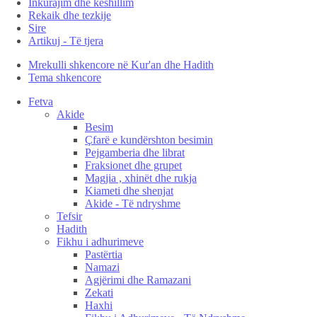
Inkurajim dhe këshillim
Rekaik dhe tezkije
Sire
Artikuj - Të tjera
Mrekulli shkencore në Kur'an dhe Hadith
Tema shkencore
Fetva
Akide
Besim
Çfarë e kundërshton besimin
Pejgamberia dhe librat
Fraksionet dhe grupet
Magjia , xhinët dhe rukja
Kiameti dhe shenjat
Akide - Të ndryshme
Tefsir
Hadith
Fikhu i adhurimeve
Pastërtia
Namazi
Agjërimi dhe Ramazani
Zekati
Haxhi