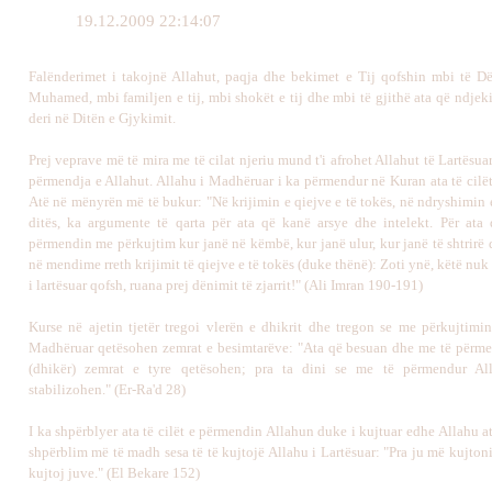
19.12.2009 22:14:07
Falënderimet i takojnë Allahut, paqja dhe bekimet e Tij qofshin mbi të Dë
Muhamed, mbi familjen e tij, mbi shokët e tij dhe mbi të gjithë ata që ndjeki
deri në Ditën e Gjykimit.
Prej veprave më të mira me të cilat njeriu mund t'i afrohet Allahut të Lartësuar
përmendja e Allahut. Allahu i Madhëruar i ka përmendur në Kuran ata të cilë
Atë në mënyrën më të bukur: "Në krijimin e qiejve e të tokës, në ndryshimin 
ditës, ka argumente të qarta për ata që kanë arsye dhe intelekt. Për ata
përmendin me përkujtim kur janë në këmbë, kur janë ulur, kur janë të shtrirë
në mendime rreth krijimit të qiejve e të tokës (duke thënë): Zoti ynë, këtë nuk 
i lartësuar qofsh, ruana prej dënimit të zjarrit!" (Ali Imran 190-191)
Kurse në ajetin tjetër tregoi vlerën e dhikrit dhe tregon se me përkujtimin
Madhëruar qetësohen zemrat e besimtarëve: "Ata që besuan dhe me të përm
(dhikër) zemrat e tyre qetësohen; pra ta dini se me të përmendur Al
stabilizohen." (Er-Ra'd 28)
I ka shpërblyer ata të cilët e përmendin Allahun duke i kujtuar edhe Allahu 
shpërblim më të madh sesa të të kujtojë Allahu i Lartësuar: "Pra ju më kujto
kujtoj juve." (El Bekare 152)