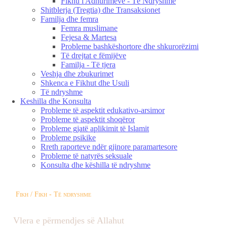
Fikhu i Adhurimeve - Të Ndryshme
Shitblerja (Tregtia) dhe Transaksionet
Familja dhe femra
Femra muslimane
Fejesa & Martesa
Probleme bashkëshortore dhe shkurorëzimi
Të drejtat e fëmijëve
Familja - Të tjera
Veshja dhe zbukurimet
Shkenca e Fikhut dhe Usuli
Të ndryshme
Keshilla dhe Konsulta
Probleme të aspektit edukativo-arsimor
Probleme të aspektit shoqëror
Probleme gjatë aplikimit të Islamit
Probleme psikike
Rreth raporteve ndër gjinore paramartesore
Probleme të natyrës seksuale
Konsulta dhe këshilla të ndryshme
Fikh / Fikh - Të ndryshme
Vlera e përmendjes së Allahut