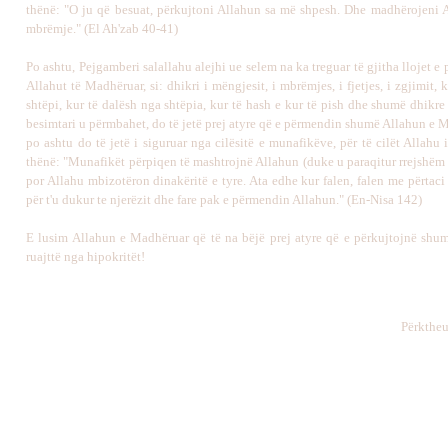
thënë: "O ju që besuat, përkujtoni Allahun sa më shpesh. Dhe madhërojeni 
mbrëmje." (El Ah'zab 40-41)
Po ashtu, Pejgamberi salallahu alejhi ue selem na ka treguar të gjitha llojet e
Allahut të Madhëruar, si: dhikri i mëngjesit, i mbrëmjes, i fjetjes, i zgjimit, 
shtëpi, kur të dalësh nga shtëpia, kur të hash e kur të pish dhe shumë dhikre 
besimtari u përmbahet, do të jetë prej atyre që e përmendin shumë Allahun e 
po ashtu do të jetë i siguruar nga cilësitë e munafikëve, për të cilët Allahu 
thënë: "Munafikët përpiqen të mashtrojnë Allahun (duke u paraqitur rrejshëm 
por Allahu mbizotëron dinakëritë e tyre. Ata edhe kur falen, falen me përtac
për t'u dukur te njerëzit dhe fare pak e përmendin Allahun." (En-Nisa 142)
E lusim Allahun e Madhëruar që të na bëjë prej atyre që e përkujtojnë shu
ruajttë nga hipokritët!
Përktheu