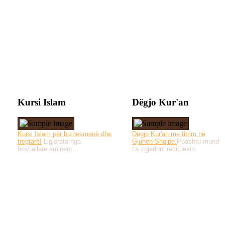
Kursi Islam
Dëgjo Kur'an
Kursi Islam për biznesmenë dhe
Dëgjo Kur'an me titrim në
tregtarë!
Ligjërata nga
Gjuhën Shqipe.
Poashtu mund
hoxhallarë eminent.
t'a zgjedhni recituesin.
Të gjitha drejtat e 