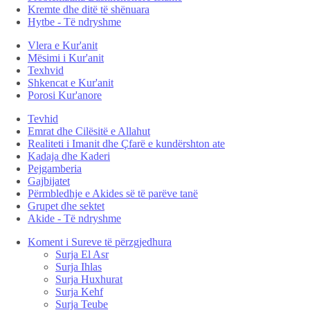
Kremte dhe ditë të shënuara
Hytbe - Të ndryshme
Vlera e Kur'anit
Mësimi i Kur'anit
Texhvid
Shkencat e Kur'anit
Porosi Kur'anore
Tevhid
Emrat dhe Cilësitë e Allahut
Realiteti i Imanit dhe Çfarë e kundërshton ate
Kadaja dhe Kaderi
Pejgamberia
Gajbijatet
Përmbledhje e Akides së të parëve tanë
Grupet dhe sektet
Akide - Të ndryshme
Koment i Sureve të përzgjedhura
Surja El Asr
Surja Ihlas
Surja Huxhurat
Surja Kehf
Surja Teube