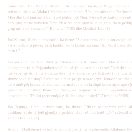
Transmeton Ebu Hurejra, Allahu qoftë i kënaqur me të, se Pejgamberi salall
selem ka thënë se Allahu i Madhëruar ka thënë: "Unë jam afër robit Tim kur t
Mua dhe Unë jam me të kur të më përkujtojë Mua. Nëse më përkujton mua në v
përkujtoj atë në vetveten Time. Nëse më përkujton Mua në grup, do ta përkujt
grup më të mirë sesa ata." (Buhariu 4/7405 dhe Muslimi 4/2061)
Ibn Kajimi, Allahu e mëshiroftë, ka thënë: "Sikur të mos kish pasur asnjë hadi
vlerën e dhikrit përveç këtij hadithi, do të kishte mjaftuar." (El Vabil Es-sajib 
tajib f.71)
Lexoni këtë hadith ku flitet për vlerën e dhikrit. Transmeton Ebu Hurejra, A
kënaqur me të, se Pejgamberi salallahu alejhi ue selem ka thënë: "A dëshironi t
një vepër që është më e dashur dhe më e lavdëruar tek Krijuesi i juaj dhe d
shumë shkallën tuaj? Ã‹shtë më e mirë për ju sesa të jepni lëmoshë ari dhe a
më e mirë për ju sesa të takoheni me armikun dhe t'ia hiqni kokat atyre apo t'
juve?" Të pranishmit thanë: "Gjithsesi, o i Dërguar i Allahut." Pejgamberi sa
ue selem tha: "Dhikri (përmendja) e Allahut azze ue xhel." (Tirmidhiu 5/459)
Ibn Tejmija, Allahu e mëshiroftë, ka thënë: "Dhikri për zemrën është si
peshkun. Si do të jetë gjendja e peshkut sikur të mos ketë ujë?" (Elvabil E
kelam et-tajib f. 71)
Allahu i Madhëruar i ka urdhëruar robërit e Tij që ta përmendin Allahun e M