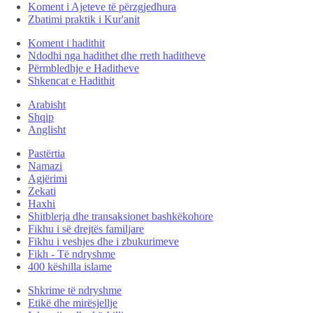
Koment i Ajeteve të përzgjedhura
Zbatimi praktik i Kur'anit
Koment i hadithit
Ndodhi nga hadithet dhe rreth haditheve
Përmbledhje e Haditheve
Shkencat e Hadithit
Arabisht
Shqip
Anglisht
Pastërtia
Namazi
Agjërimi
Zekati
Haxhi
Shitblerja dhe transaksionet bashkëkohore
Fikhu i së drejtës familjare
Fikhu i veshjes dhe i zbukurimeve
Fikh - Të ndryshme
400 këshilla islame
Shkrime të ndryshme
Etikë dhe mirësjellje