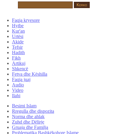
Faqja kryesore
Hytbe
Kur'an
Urtësi
Akide
Tefsir
Hadith
Fikh
Artikuj
Shkencë
Fetva dhe Këshilla
Faqja juaj
Audio
Video
Ilahi
Besimi Islam
Rregulla dhe dispozita
Norma dhe ahlak
Zuhd dhe Dëlirje
Gruaja dhe Familja
Problematika Bashkëkohore Islame