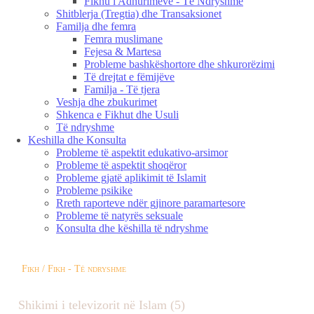
Fikhu i Adhurimeve - Të Ndryshme
Shitblerja (Tregtia) dhe Transaksionet
Familja dhe femra
Femra muslimane
Fejesa & Martesa
Probleme bashkëshortore dhe shkurorëzimi
Të drejtat e fëmijëve
Familja - Të tjera
Veshja dhe zbukurimet
Shkenca e Fikhut dhe Usuli
Të ndryshme
Keshilla dhe Konsulta
Probleme të aspektit edukativo-arsimor
Probleme të aspektit shoqëror
Probleme gjatë aplikimit të Islamit
Probleme psikike
Rreth raporteve ndër gjinore paramartesore
Probleme të natyrës seksuale
Konsulta dhe këshilla të ndryshme
Fikh / Fikh - Të ndryshme
Shikimi i televizorit në Islam (5)