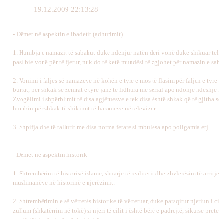
19.12.2009 22:13:28
- Dëmet në aspektin e ibadetit (adhurimit)
1. Humbja e namazit të sabahut duke ndenjur natën deri vonë duke shikuar tel
pasi bie vonë për të fjetur, nuk do të ketë mundësi të zgjohet për namazin e sa
2. Vonimi i faljes së namazeve në kohën e tyre e mos të flasim për faljen e tyr
burrat, për shkak se zemrat e tyre janë të lidhura me serial apo ndonjë ndeshje 
Zvogëlimi i shpërblimit të disa agjëruesve e tek disa është shkak që të gjitha s
humbin për shkak të shikimit të harameve në televizor.
3. Shpifja dhe të tallurit me disa norma fetare si mbulesa apo poligamia etj.
- Dëmet në aspektin historik
1. Shtrembërim të historisë islame, shuarje të realitetit dhe zhvlerësim të arritj
muslimanëve në historinë e njerëzimit.
2. Shtrembërimin e së vërtetës historike të vërtetuar, duke paraqitur njeriun i ci
zullum (shkatërrim në tokë) si njeri të cilit i është bërë e padrejtë, sikurse pret