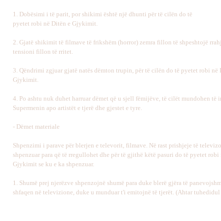
1. Dobësimi i të parit, por shikimi është një dhunti për të cilën do të
pyetet robi në Ditën e Gjykimit.
2. Gjatë shikimit të filmave të frikshëm (horror) zemra fillon të shpeshtojë rrah
tensioni fillon të rritet.
3. Qëndrimi zgjuar gjatë natës dëmton trupin, për të cilën do të pyetet robi në 
Gjykimit.
4. Po ashtu nuk duhet harruar dëmet që u sjell fëmijëve, të cilët mundohen të 
Supermenin apo artistët e tjerë dhe gjestet e tyre.
- Dëmet materiale
Shpenzimi i parave për blerjen e televorit, filmave. Në rast prishjeje të televiz
shpenzuar para që të rregullohet dhe për të gjithë këtë pasuri do të pyetet robi
Gjykimit se ku e ka shpenzuar.
1. Shumë prej njerëzve shpenzojnë shumë para duke blerë gjëra të panevojshme
shfaqen në televizione, duke u munduar t'i emitojnë të tjerët. (Ahtar tuhedidul