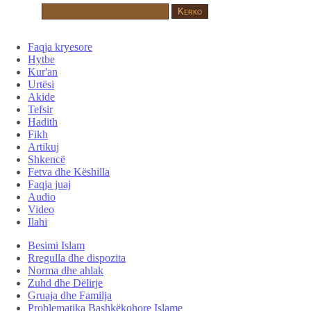
Faqja kryesore
Hytbe
Kur'an
Urtësi
Akide
Tefsir
Hadith
Fikh
Artikuj
Shkencë
Fetva dhe Këshilla
Faqja juaj
Audio
Video
Ilahi
Besimi Islam
Rregulla dhe dispozita
Norma dhe ahlak
Zuhd dhe Dëlirje
Gruaja dhe Familja
Problematika Bashkëkohore Islame