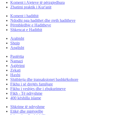
Koment i Ajeteve të përzgjedhura
Zbatimi praktik i Kur'anit
Koment i hadithit
Ndodhi nga hadithet dhe rreth haditheve
Përmbledhje e Haditheve
Shkencat e Hadithit
Arabisht
Shqip
Anglisht
Pastërtia
Namazi
Agjërimi
Zekati
Haxhi
Shitblerja dhe transaksionet bashkëkohore
Fikhu i së drejtës familjare
Fikhu i veshjes dhe i zbukurimeve
Fikh - Të ndryshme
400 këshilla islame
Shkrime të ndryshme
Etikë dhe mirësjellje