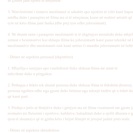
se çifutët janë njerëz të drejtësisë.
3. Nënvlerësimi i trimave muslimanë si sahabët apo njerëzit të cilët kanë hapur
mëdha duke i paraqitur në filma ata si të nënçmuar, kurse në realitet artistët që 
tyre në këto filma janë fasika (dhe prej tyre edhe jobesimtarë).
4. Në shumë raste i paraqesin muslimanët si të zhgënjyer moralisht duke mbjell
zemrat e besimtarëve kur shfaqin filma ku jobesimtarët kanë pasur teknikë në 
muslimanëve dhe muslimanët nuk kanë arritur t'i mundin jobesimtarët në luftë
- Dëmet në aspektin personal (shpirtëror)
1. Mbjellja e urrejtjes apo vrazhdësisë duke shikuar filma me armë të
ndryshme duke u përgjakur.
2. Përhapja e frikës tek shumë persona duke shikuar filma të frikshëm (horror),
persona ngrihen edhe nga gjumi duke bërtitur nga ndonjë ëndërr që u është duk
që kanë parë.
3. Prishja e jetës së fëmijëve duke i gënjyer ata në filma vizatimorë me gjeste j
normales (si fluturimi i njerëzve, kafshëve, babadimri duke u sjellë dhurata e g
tjera të shumta) e që të gjitha këto i bëjnë fëmijët të jetojnë jashtë jetës reale.
- Dëmet në aspektin shëndetësor