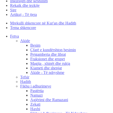
Inkurajim dhe këshillim
Rekaik dhe tezkije
Sire
Artikuj - Të tjera
Mrekulli shkencore në Kur'an dhe Hadith
Tema shkencore
Fetva
Akide
Besim
Çfarë e kundërshton besimin
Pejgamberia dhe librat
Fraksionet dhe grupet
Magjia , xhinët dhe rukja
Kiameti dhe shenjat
Akide - Të ndryshme
Tefsir
Hadith
Fikhu i adhurimeve
Pastërtia
Namazi
Agjërimi dhe Ramazani
Zekati
Haxhi