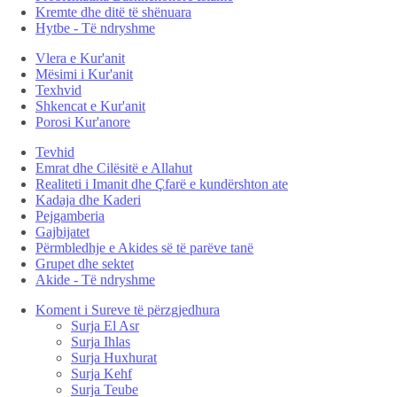
Kremte dhe ditë të shënuara
Hytbe - Të ndryshme
Vlera e Kur'anit
Mësimi i Kur'anit
Texhvid
Shkencat e Kur'anit
Porosi Kur'anore
Tevhid
Emrat dhe Cilësitë e Allahut
Realiteti i Imanit dhe Çfarë e kundërshton ate
Kadaja dhe Kaderi
Pejgamberia
Gajbijatet
Përmbledhje e Akides së të parëve tanë
Grupet dhe sektet
Akide - Të ndryshme
Koment i Sureve të përzgjedhura
Surja El Asr
Surja Ihlas
Surja Huxhurat
Surja Kehf
Surja Teube