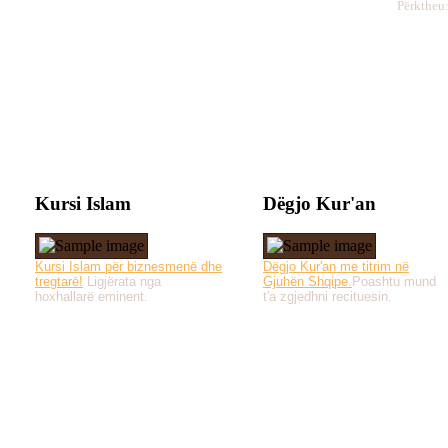
Përktheu:
Kursi Islam
Dëgjo Kur'an
Kursi Islam për biznesmenë dhe
Dëgjo Kur'an me titrim në
tregtarë!
Ligjërata nga
Gjuhën Shqipe.
Poashtu mund
hoxhallarë eminent.
t'a zgjedhni recituesin.
Të gjitha drejtat e 