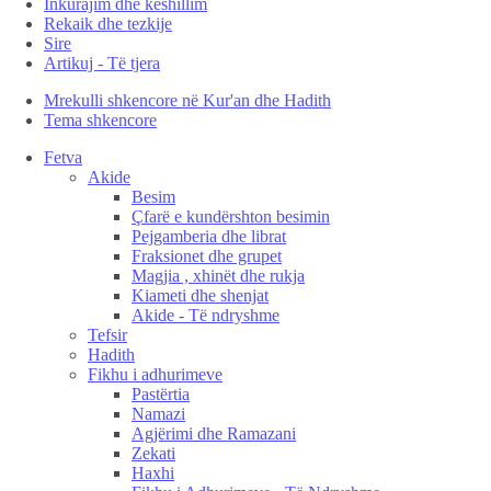
Inkurajim dhe këshillim
Rekaik dhe tezkije
Sire
Artikuj - Të tjera
Mrekulli shkencore në Kur'an dhe Hadith
Tema shkencore
Fetva
Akide
Besim
Çfarë e kundërshton besimin
Pejgamberia dhe librat
Fraksionet dhe grupet
Magjia , xhinët dhe rukja
Kiameti dhe shenjat
Akide - Të ndryshme
Tefsir
Hadith
Fikhu i adhurimeve
Pastërtia
Namazi
Agjërimi dhe Ramazani
Zekati
Haxhi