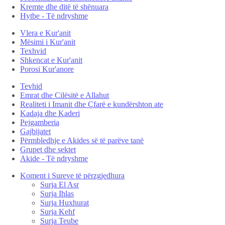
Kremte dhe ditë të shënuara
Hytbe - Të ndryshme
Vlera e Kur'anit
Mësimi i Kur'anit
Texhvid
Shkencat e Kur'anit
Porosi Kur'anore
Tevhid
Emrat dhe Cilësitë e Allahut
Realiteti i Imanit dhe Çfarë e kundërshton ate
Kadaja dhe Kaderi
Pejgamberia
Gajbijatet
Përmbledhje e Akides së të parëve tanë
Grupet dhe sektet
Akide - Të ndryshme
Koment i Sureve të përzgjedhura
Surja El Asr
Surja Ihlas
Surja Huxhurat
Surja Kehf
Surja Teube