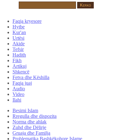
Faqja kryesore
Hytbe
Kur'an
Urtësi
Akide
Tefsir
Hadith
Fikh
Artikuj
Shkencë
Fetva dhe Këshilla
Faqja juaj
Audio
Video
Ilahi
Besimi Islam
Rregulla dhe dispozita
Norma dhe ahlak
Zuhd dhe Dëlirje
Gruaja dhe Familja
Problematika Bashkëkohore Islame