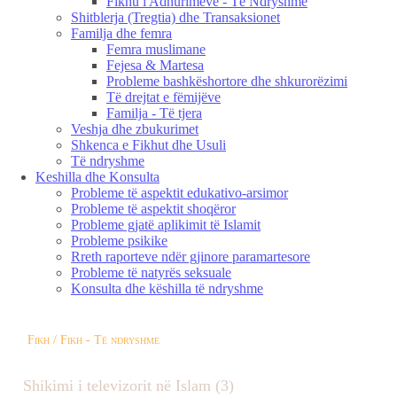
Fikhu i Adhurimeve - Të Ndryshme
Shitblerja (Tregtia) dhe Transaksionet
Familja dhe femra
Femra muslimane
Fejesa & Martesa
Probleme bashkëshortore dhe shkurorëzimi
Të drejtat e fëmijëve
Familja - Të tjera
Veshja dhe zbukurimet
Shkenca e Fikhut dhe Usuli
Të ndryshme
Keshilla dhe Konsulta
Probleme të aspektit edukativo-arsimor
Probleme të aspektit shoqëror
Probleme gjatë aplikimit të Islamit
Probleme psikike
Rreth raporteve ndër gjinore paramartesore
Probleme të natyrës seksuale
Konsulta dhe këshilla të ndryshme
Fikh / Fikh - Të ndryshme
Shikimi i televizorit në Islam (3)