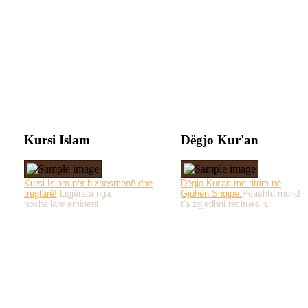
Kursi Islam
Dëgjo Kur'an
Kursi Islam për biznesmenë dhe
Dëgjo Kur'an me titrim në
tregtarë!
Ligjërata nga
Gjuhën Shqipe.
Poashtu mund
hoxhallarë eminent.
t'a zgjedhni recituesin.
Të gjitha drejtat e 