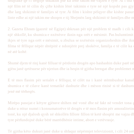
shuplakë që t'i tregojë shkakun pse ka lënë takim me vajzën e tyre. Ai i tha 
një film në të cilin dy çifte kishin lënë takimin e tyre në një kopsht pas gj
dhe larg shikimit të familjes së tyre. Ai film i kishte pëlqyer dhe kishte pasur
linte edhe ai një takim me shoqen e tij Shejmën larg shikimit të familjes dhe 
2. Gazeta Ehram (gazetë në Egjipt) shkruan për një problem të madh i cili 
një shkollë, ku shumica e nxënësve iknin nga orët e mësimit. Pas hulumtimit 
ikjes së tyre nga orët e mësimit, u zbulua se nxënësin organizoheshin dhe ikn
filma të fëlliqur nëpër shtëpitë e ndonjërit prej shokëve, familja e të cilit k
në atë kohë.
Shumë djem të rinj kanë filluar të përdorin drogën apo hashashin duke parë në
gjëra janë qetësuese për njeriun dhe ia heqin të gjitha brengat dhe problemet n
E të mos flasim për serialët e fëlliqur, të cilët na i kanë stërmbushur kanal
shumica e të cilave kanë tematikë dashurie dhe i mëson rinisë si të dashuro
jenë më tërheqës.
Mirëpo pasojat e këtyre gjërave shihen më vonë dhe në fakt në vendet tona ç
duke u rritur numri i konsumatorëve të drogës e të mos flasim për amoraliteti
tonë, ku një djalosh qysh në shkollën fillore fillon të ketë shoqëri me vajza 
tyre përfundojnë duke bërë marrëdhënie intime, abort e vetëvrasje.
Të gjitha këto dukuri janë duke u shfaqur nëpërmjet televizionit, i cili 24 or