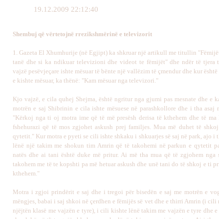
19.12.2009 22:12:40
Shembuj që vërtetojnë rrezikshmërinë e televizorit
1. Gazeta El Xhumhurije (në Egjipt) ka shkruar një artikull me titullin "Fëmijë
tanë dhe si ka ndikuar televizioni dhe videot te fëmijët" dhe ndër të tjera 
vajzë pesëvjeçare ishte mësuar të bënte një vallëzim të çmendur dhe kur është
e kishte mësuar, ka thënë: "Kam mësuar nga televizori."
Kjo vajzë, e cila quhej Shejma, është ngritur nga gjumi pas mesnate dhe e k
motrën e saj Shibrinin e cila ishte mësuese në parashkollore dhe i tha asaj 
"Kërkoj nga ti oj motra ime që të më presësh derisa të kthehem dhe të ma
fshehurazi që të mos zgjohet askush prej familjes. Mua më duhet të shko
qytetit." Kur motra e pyeti se cili ishte shkaku i shkuarjes së saj në park, ajo i
lënë një takim me shokun tim Amrin që të takohemi në parkun e qytetit p
natës dhe ai tani është duke më pritur. Ai më tha mua që të zgjohem nga s
takohem me të te kopshti pa më hetuar askush dhe unë tani do të shkoj e ti pr
kthehem."
Motra i zgjoi prindërit e saj dhe i tregoi për bisedën e saj me motrën e vog
mëngjes, babai i saj shkoi në çerdhen e fëmijës së vet dhe e thirri Amrin (i cili
njëjtën klasë me vajzën e tyre), i cili kishte lënë takim me vajzën e tyre dhe e