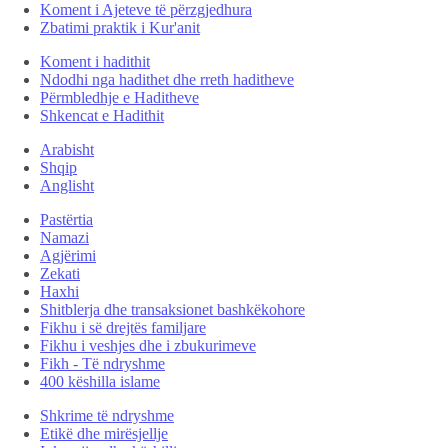
Koment i Ajeteve të përzgjedhura
Zbatimi praktik i Kur'anit
Koment i hadithit
Ndodhi nga hadithet dhe rreth haditheve
Përmbledhje e Haditheve
Shkencat e Hadithit
Arabisht
Shqip
Anglisht
Pastërtia
Namazi
Agjërimi
Zekati
Haxhi
Shitblerja dhe transaksionet bashkëkohore
Fikhu i së drejtës familjare
Fikhu i veshjes dhe i zbukurimeve
Fikh - Të ndryshme
400 këshilla islame
Shkrime të ndryshme
Etikë dhe mirësjellje