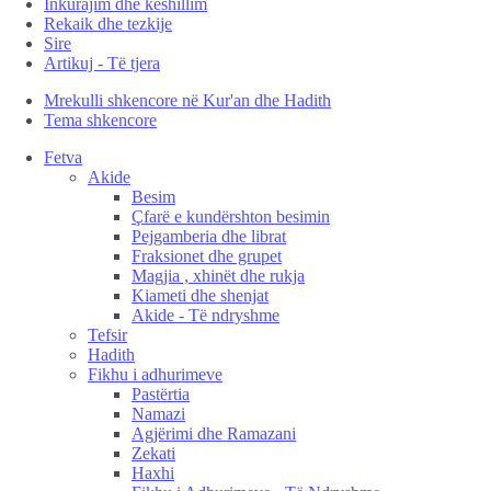
Inkurajim dhe këshillim
Rekaik dhe tezkije
Sire
Artikuj - Të tjera
Mrekulli shkencore në Kur'an dhe Hadith
Tema shkencore
Fetva
Akide
Besim
Çfarë e kundërshton besimin
Pejgamberia dhe librat
Fraksionet dhe grupet
Magjia , xhinët dhe rukja
Kiameti dhe shenjat
Akide - Të ndryshme
Tefsir
Hadith
Fikhu i adhurimeve
Pastërtia
Namazi
Agjërimi dhe Ramazani
Zekati
Haxhi