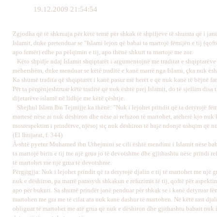
19.12.2009 21:54:54
Zgjodha që të shkruaja për këtë temë për shkak të shpifjeve të shumta që i janë
Islamit, duke pretenduar se "Islami lejon që babai ta martojë fëmijën e tij (qof
apo femër) edhe pa pëlqimin e tij, apo thënë shkurt ta martojë me zor.
Këto shpifje ndaj Islamit shqiptarët i argumentojnë me traditat e shqiptarëve
mëhershëm, duke menduar se këtë traditë e kanë marrë nga Islami, çka nuk ësht
Ka shumë tradita që shqiptarët i kanë pasur më herët e që nuk kanë të bëjnë fa
Për ta përgënjeshtruar këtë traditë që nuk është prej Islamit, do të sjellim disa 
dijetarëve islamë në lidhje me këtë çështje.
Shejhul Islam Ibn Tejmijje ka thënë: "Nuk i lejohet prindit që ta detyrojë fëm
martesë nëse ai nuk dëshiron dhe nëse ai refuzon të martohet, atëherë kjo nuk
mosrespektim i prindërve, njësoj siç nuk dëshiron të hajë ndonjë ushqim që nu
(El Ihtijarat, f. 344)
Ã‹shtë pyetur Muhamed ibn Uthejmini se cili është mendimi i Islamit nëse ba
ta martojë birin e tij me një grua jo të devotshme dhe gjithashtu nëse prindi re
të martohet me një grua të devotshme.
Përgjigjja: Nuk i lejohet prindit që ta detyrojë djalin e tij të martohet me një g
nuk e dëshiron, pa marrë parasysh shkakun e refuzimit të tij, qoftë për aspektin
apo për bukuri. Sa shumë prindër janë penduar për shkak se i kanë detyruar fëmi
martohen me gra me të cilat ata nuk kanë dashur të martohen. Në këtë rast djali
obliguar të martohet me atë grua që nuk e dëshiron dhe gjithashtu babait nuk i