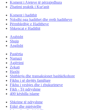
Koment i Ajeteve të përzgjedhura
Zbatimi praktik i Kur'anit
Koment i hadithit
Ndodhi nga hadithet dhe rreth haditheve
Përmbledhje e Haditheve
Shkencat e Hadithit
Arabisht
Shqip
Anglisht
Pastërtia
Namazi
Agjërimi
Zekati
Haxhi
Shitblerja dhe transaksionet bashkëkohore
Fikhu i së drejtës familjare
Fikhu i veshjes dhe i zbukurimeve
Fikh - Të ndryshme
400 këshilla islame
Shkrime të ndryshme
Etikë dhe mirësjellje