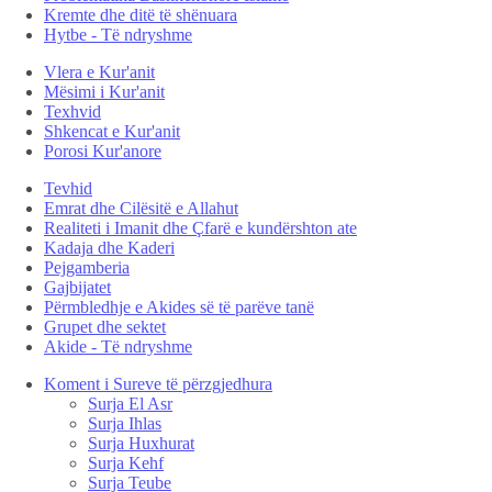
Kremte dhe ditë të shënuara
Hytbe - Të ndryshme
Vlera e Kur'anit
Mësimi i Kur'anit
Texhvid
Shkencat e Kur'anit
Porosi Kur'anore
Tevhid
Emrat dhe Cilësitë e Allahut
Realiteti i Imanit dhe Çfarë e kundërshton ate
Kadaja dhe Kaderi
Pejgamberia
Gajbijatet
Përmbledhje e Akides së të parëve tanë
Grupet dhe sektet
Akide - Të ndryshme
Koment i Sureve të përzgjedhura
Surja El Asr
Surja Ihlas
Surja Huxhurat
Surja Kehf
Surja Teube