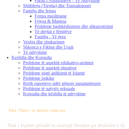
Fikhu i Adhurimeve - Të Ndryshme
Shitblerja (Tregtia) dhe Transaksionet
Familja dhe femra
Femra muslimane
Fejesa & Martesa
Probleme bashkëshortore dhe shkurorëzimi
Të drejtat e fëmijëve
Familja - Të tjera
Veshja dhe zbukurimet
Shkenca e Fikhut dhe Usuli
Të ndryshme
Keshilla dhe Konsulta
Probleme të aspektit edukativo-arsimor
Probleme të aspektit shoqëror
Probleme gjatë aplikimit të Islamit
Probleme psikike
Rreth raporteve ndër gjinore paramartesore
Probleme të natyrës seksuale
Konsulta dhe këshilla të ndryshme
Fikh / Fikhu i së drejtës familjare
Nuk i lejohet prindit ta martojë fëmijën pa dëshirën e tij