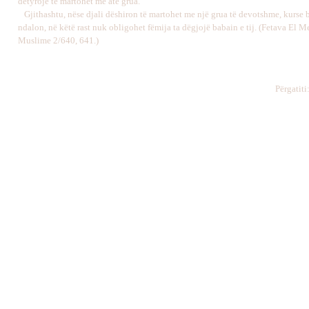
detyrojë të martohet me atë grua.
Gjithashtu, nëse djali dëshiron të martohet me një grua të devotshme, kurse ba
ndalon, në këtë rast nuk obligohet fëmija ta dëgjojë babain e tij. (Fetava El Me
Muslime 2/640, 641.)
Përgatiti