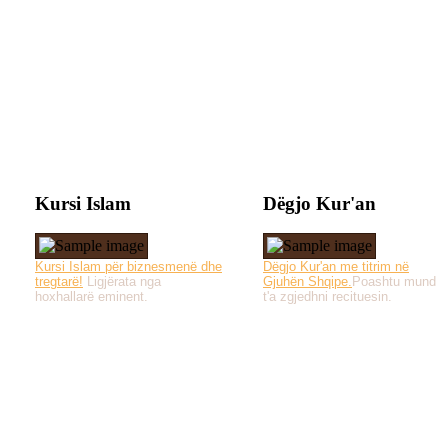
Kursi Islam
Dëgjo Kur'an
Kursi Islam për biznesmenë dhe
Dëgjo Kur'an me titrim në
tregtarë!
Ligjërata nga
Gjuhën Shqipe.
Poashtu mund
hoxhallarë eminent.
t'a zgjedhni recituesin.
Të gjitha drejtat e 