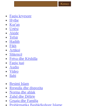
Faqja kryesore
Hytbe
Kur'an
Urtësi
Akide
Tefsir
Hadith
Fikh
Artikuj
Shkencë
Fetva dhe Këshilla
Faqja juaj
Audio
Video
Ilahi
Besimi Islam
Rregulla dhe dispozita
Norma dhe ahlak
Zuhd dhe Dëlirje
Gruaja dhe Familja
Problematika Bashkëkohore Islame