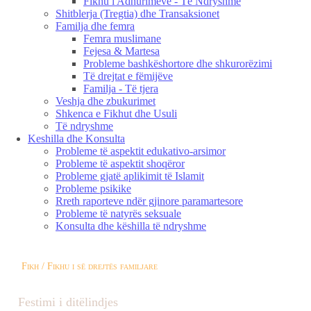
Fikhu i Adhurimeve - Të Ndryshme
Shitblerja (Tregtia) dhe Transaksionet
Familja dhe femra
Femra muslimane
Fejesa & Martesa
Probleme bashkëshortore dhe shkurorëzimi
Të drejtat e fëmijëve
Familja - Të tjera
Veshja dhe zbukurimet
Shkenca e Fikhut dhe Usuli
Të ndryshme
Keshilla dhe Konsulta
Probleme të aspektit edukativo-arsimor
Probleme të aspektit shoqëror
Probleme gjatë aplikimit të Islamit
Probleme psikike
Rreth raporteve ndër gjinore paramartesore
Probleme të natyrës seksuale
Konsulta dhe këshilla të ndryshme
Fikh / Fikhu i së drejtës familjare
Festimi i ditëlindjes