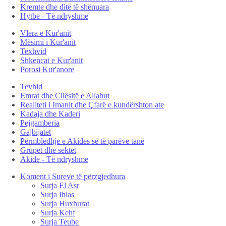
Kremte dhe ditë të shënuara
Hytbe - Të ndryshme
Vlera e Kur'anit
Mësimi i Kur'anit
Texhvid
Shkencat e Kur'anit
Porosi Kur'anore
Tevhid
Emrat dhe Cilësitë e Allahut
Realiteti i Imanit dhe Çfarë e kundërshton ate
Kadaja dhe Kaderi
Pejgamberia
Gajbijatet
Përmbledhje e Akides së të parëve tanë
Grupet dhe sektet
Akide - Të ndryshme
Koment i Sureve të përzgjedhura
Surja El Asr
Surja Ihlas
Surja Huxhurat
Surja Kehf
Surja Teube