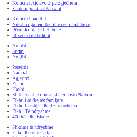
Koment i Ajeteve të përzgjedhura
Zbatimi praktik i Kur'anit
Koment i hadithit
Ndodhi nga hadithet dhe rreth haditheve
Përmbledhje e Haditheve
Shkencat e Hadithit
Arabisht
Shqip
Anglisht
Pastërtia
Namazi
Agjërimi
Zekati
Haxhi
Shitblerja dhe transaksionet bashkëkohore
Fikhu i së drejtës familjare
Fikhu i veshjes dhe i zbukurimeve
Fikh - Të ndryshme
400 këshilla islame
Shkrime të ndryshme
Etikë dhe mirësjellje