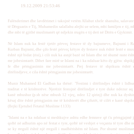
19.12.2009 21:53:46
Falënderimet dhe lavdërimet i takojnë vetëm Allahut xhele shanuhu, salavate
të Dërguarin e Tij, Muhamedin salallahu alejhi ue selem, mbi familjen e tij, mb
dhe mbi të gjithë muslimanët që ndjekin rrugën e tij deri në Ditën e Gjykimit.
Në Islam nuk ka festë tjetër përveç festave të dy bajrameve, Bajrami i 
Kurban Bajrami, dhe çdo festë përveç këtyre dy festave nuk është festë e mu
është një bidat (risi), i cili nuk ka asnjë bazë në Islam dhe në shumë raste ës
me jobesimtarët. Dihet fare mirë se Islami na i ka ndaluar këto dy gjëra: shpikj
fe dhe përngjasimin me jobesimtarët. Prej festave të shpikura është 
ditëlindjeve, e cila është përngjasim me jobesimtarët.
Munir Muhamed El Gadban ka thënë: "Festimi i ditëlindjes është i lidhu
traditat e të krishterëve. Njerëzit festojnë ditëlindjet e tyre duke ndezur aq 
kanë mbushur (p.sh nëse mbush 12 vjeç, ndez 12 qirinj) dhe nuk ka dyshim
kësaj dite është përngjasim me të krishterët dhe çifutët, të cilët e kanë shpiku
(Ilejki Ejetuhel Fetatul Muslime f.133)
"Islami na e ka ndaluar si meshkujve ashtu edhe femrave që t'u përngjajmë 
qoftë në adhurim apo në festat e tyre, qoftë në veshjet e veçanta të tyre dhe
se ky rregull është një rregull i madhërishëm në Islam. Por shumë muslim