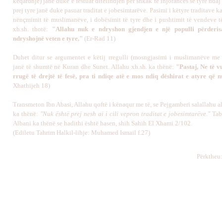
keqardhje) janë duke e festuar ditëlindjen për shkak të injorancës së tyre ndaj 
prej tyre janë duke pasuar traditat e jobesimtarëve. Pasimi i këtyre traditave k
nënçmimit të muslimanëve, i dobësimit të tyre dhe i pushtimit të vendeve të
xh.sh. thotë:
"Allahu nuk e ndryshon gjendjen e një populli përderi
ndryshojnë veten e tyre."
(Er-Rad 11)
Duhet ditur se argumentet e këtij rregulli (mosngjasimi i muslimanëve me 
janë të shumtë në Kuran dhe Sunet. Allahu xh.sh. ka thënë:
"Pastaj, Ne të v
rrugë të drejtë të fesë, pra ti ndiqe atë e mos ndiq dëshirat e atyre që n
Xhathijeh 18)
Transmeton Ibn Abasi, Allahu qoftë i kënaqur me të, se Pejgamberi salallahu a
ka thënë:
"Nuk është prej nesh ai i cili vepron traditat e jobesimtarëve."
Tab
Albani ka thënë se hadithi është hasen, shih Sahih El Xhami 2/102.
(Ediletu Tahrim Halkil-lihje: Muhamed Ismail f.27)
Përktheu: