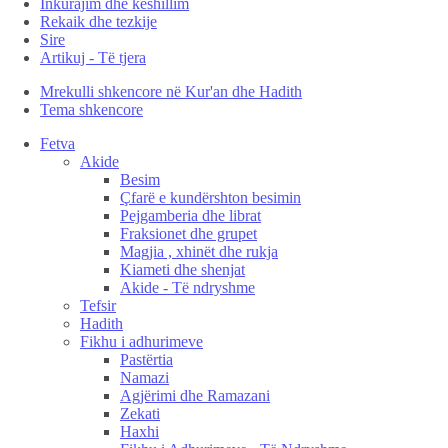
Inkurajim dhe këshillim
Rekaik dhe tezkije
Sire
Artikuj - Të tjera
Mrekulli shkencore në Kur'an dhe Hadith
Tema shkencore
Fetva
Akide
Besim
Çfarë e kundërshton besimin
Pejgamberia dhe librat
Fraksionet dhe grupet
Magjia , xhinët dhe rukja
Kiameti dhe shenjat
Akide - Të ndryshme
Tefsir
Hadith
Fikhu i adhurimeve
Pastërtia
Namazi
Agjërimi dhe Ramazani
Zekati
Haxhi