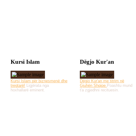
Kursi Islam
Dëgjo Kur'an
Kursi Islam për biznesmenë dhe
Dëgjo Kur'an me titrim në
tregtarë!
Ligjërata nga
Gjuhën Shqipe.
Poashtu mund
hoxhallarë eminent.
t'a zgjedhni recituesin.
Të gjitha drejtat e 