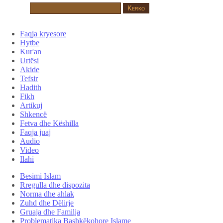
Faqja kryesore
Hytbe
Kur'an
Urtësi
Akide
Tefsir
Hadith
Fikh
Artikuj
Shkencë
Fetva dhe Këshilla
Faqja juaj
Audio
Video
Ilahi
Besimi Islam
Rregulla dhe dispozita
Norma dhe ahlak
Zuhd dhe Dëlirje
Gruaja dhe Familja
Problematika Bashkëkohore Islame