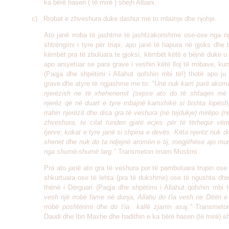
ka bërë hasen ( të mirë ) shejh Albani.
c) Rrobat e zhveshura duke dashur me to mburrje dhe njohje.
Ato janë rroba të jashtme të jashtzakonshme ose-ose nga n
shtrëngimi i tyre për trupi, apo janë të hapura në gjoks dhe 
këmbët pra të zbuluara te gjoksi, këmbët këtë e bëjnë duke u
apo arsyetuar se para grave i veshin këtë lloj të rrobave, kur
(Paqja dhe shpëtimi i Allahut qofshin mbi të!) thotë apo ju 
grave dhe atyre të ngjashme me to:
"Unë nuk kam parë akoma
njerëzish ne të xhehenemit (sepse ato do të shfaqen më 
njerëz që në duart e tyre mbajnë kamxhikë si bishta lopësh,
rrahin njerëzit dhe disa gra të veshura (në tejdukje) mirëpo (në
zhveshura, te cilat tunden gjatë ecjes për të tërhequr vë
tjerve; kokat e tyre janë si shpina e devës. Këta njerëz nuk d
xhenet dhe nuk do ta ndjejnë aromën e tij, megjithëse ajo mu
nga shumë-shumë larg."
Transmeton imam Muslimi .
Pra ato janë ato gra të veshura por të pambuluara trupin ose
shkurtuara ose të lehta (pra të dukshme) ose të ngushta dhe
thënë i Dërguari (Paqja dhe shpëtimi i Allahut qofshin mbi t
vesh një rrobë fame në dunja, Allahu do t'ia vesh ne Ditën e
rrobë poshtërimi dhe do t'ia kallë zjarrin asaj."
Transmeto
Daudi dhe Ibn Maxhe dhe hadithin e ka bërë hasen (të mirë) sh