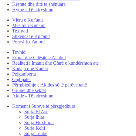
Kremte dhe ditë të shënuara
Hytbe - Të ndryshme
Vlera e Kur'anit
Mësimi i Kur'anit
Texhvid
Shkencat e Kur'anit
Porosi Kur'anore
Tevhid
Emrat dhe Cilësitë e Allahut
Realiteti i Imanit dhe Çfarë e kundërshton ate
Kadaja dhe Kaderi
Pejgamberia
Gajbijatet
Përmbledhje e Akides së të parëve tanë
Grupet dhe sektet
Akide - Të ndryshme
Koment i Sureve të përzgjedhura
Surja El Asr
Surja Ihlas
Surja Huxhurat
Surja Kehf
Surja Teube