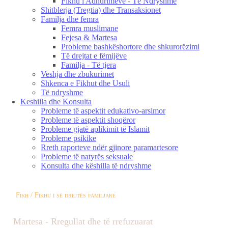
Fikhu i Adhurimeve - Të Ndryshme
Shitblerja (Tregtia) dhe Transaksionet
Familja dhe femra
Femra muslimane
Fejesa & Martesa
Probleme bashkëshortore dhe shkurorëzimi
Të drejtat e fëmijëve
Familja - Të tjera
Veshja dhe zbukurimet
Shkenca e Fikhut dhe Usuli
Të ndryshme
Keshilla dhe Konsulta
Probleme të aspektit edukativo-arsimor
Probleme të aspektit shoqëror
Probleme gjatë aplikimit të Islamit
Probleme psikike
Rreth raporteve ndër gjinore paramartesore
Probleme të natyrës seksuale
Konsulta dhe këshilla të ndryshme
Fikh / Fikhu i së drejtës familjare
Martesa - Rregullat dhe të rrefuzuarat