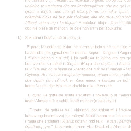
me thënien e tij:
"Allahu i ka mallkuar të gjithë ato që tushirat
kërkojnë të tushiraten dhe ato këmbëngulëset dhe ato që i nu
qimet e fëtyrës dhe ato që kërkojnë me ua hekur qimet,
ndërrojnë diçka në trup për zbukurim dhe ato që e ndryshojn
Allahut, ashtu siç i ka krijuar"
Mutefekun alejhi .
Dhe në këtë
çdo një pjesë që mendon të bëjë ndryshim për zbukurim.
b) Shkurtimi i flokëve në tri mënyra.
E para: Në qoftë se është në formë të kokës së burrit kjo 
haram dhe prej gjynaheve të mëdha, sepse i Dërguari (Paqja 
i Allahut qofshin mbi të!) i ka mallkuar të gjitha ato gra q
burrave dhe ka thënë i Dërguari (Paqja dhe shpëtimi i Allahu
të!)
: "Tre nuk do të hyjnë në xhenet dhe nuk do t'i shikojë Alla
Gjykimit: Ai i cili nuk i respekton prindërit, gruaja e cila iu pë
dhe dejuthi (ai i cili nuk e mbron nderin e familjes së tij)
.
"
imam Nesaiu dhe Hakimi e zinxhirin e ka të vërtetë
.
E dyta: Në qoftë se është shkurtimi i flokëve jo si mënyra
imam Ahmedi më e saktë është mekruh (e papëlqyer).
E treta: Në qoftëse se i shkurton, por shkurtimi i flokëve
kafirave (jobesimtarve) kjo mënyrë është haram me thënien e 
(Paqja dhe shpëtimi i Allahut qofshin mbi të!):
" Kush i përngja
është prej tyre."
Transmeton imam Ebu Daudi dhe Ahmedi dhe