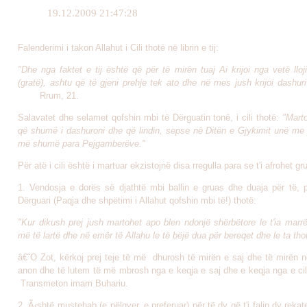
19.12.2009 21:47:28
Falenderimi i takon Allahut i Cili thotë në librin e tij:
"Dhe nga faktet e tij është që për të mirën tuaj Ai krijoi nga vetë lloji
(gratë), ashtu që të gjeni prehje tek ato dhe në mes jush krijoi dashur
Rrum, 21.
Salavatet dhe selamet qofshin mbi të Dërguatin tonë, i cili thotë:
"Mart
që shum
ë i dashuroni dhe që lindin, sepse në Ditën e Gjykimit unë me
më shumë para Pejgamberëve."
Për atë i cili është i martuar ekzistojnë disa rregulla para se t'i afrohet gru
1. Vendosja e dorës së djathtë mbi ballin e gruas dhe duaja për të, pë
Dërguari (Paqja dhe shpëtimi i Allahut qofshin mbi të!) thotë:
"Kur dikush prej jush martohet apo blen ndonjë shërbëtore le t'ia marr
më të lartë dhe në emër të Allahu le të bëjë dua për bereqet dhe le ta th
â€˜O Zot, kërkoj prej teje të më dhurosh të mirën e saj dhe të mirën n
anon dhe të lutem të më mbrosh nga e keqja e saj dhe e keqja nga e cil
Transmeton imam Buhariu.
2. Ã‹shtë mustehab (e pëlqyer, e preferuar) për të dy që t'i falin dy reka