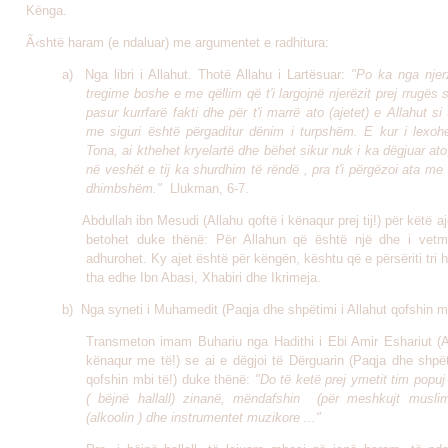
Kënga.
Ã‹shtë haram (e ndaluar) me argumentet e radhitura:
a) Nga libri i Allahut. Thotë Allahu i Lartësuar:
"Po ka nga njerz
tregime boshe e me qëllim që t'i largojnë njerëzit prej rrugës 
pasur kurrfarë fakti dhe për t'i marrë ato (ajetet) e Allahut si 
me siguri është përgaditur dënim i turpshëm. E kur i lexohen
Tona, ai kthehet kryelartë dhe bëhet sikur nuk i ka dëgjuar ato
në veshët e tij ka shurdhim të rëndë , pra t'i përgëzoi ata me
dhimbshëm."
Llukman, 6-7
.
Abdullah ibn Mesudi (Allahu qoftë i kënaqur prej tij!) për këtë aj
betohet duke thënë: Për Allahun që është një dhe i vetm
adhurohet. Ky ajet është për këngën, kështu që e përsëriti tri 
tha edhe Ibn Abasi, Xhabiri dhe Ikrimeja.
b) Nga syneti i Muhamedit (Paqja dhe shpëtimi i Allahut qofshin mb
Transmeton imam Buhariu nga Hadithi i Ebi Amir Eshariut (Al
kënaqur me të!) se ai e dëgjoi të Dërguarin (Paqja dhe shpët
qofshin mbi të!) duke thënë:
"Do të ketë prej ymetit tim popuj 
( bëjnë hallall) zinanë, mëndafshin (për meshkujt musli
(alkoolin ) dhe instrumentet muzikore ..."