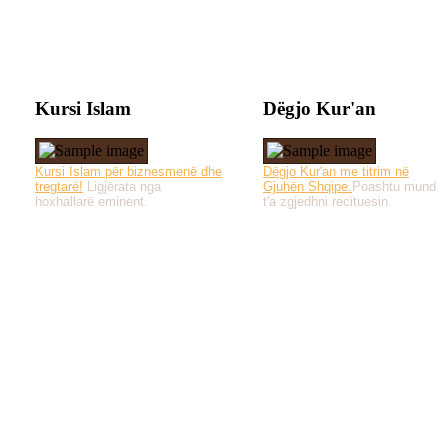
Kursi Islam
Dëgjo Kur'an
Kursi Islam për biznesmenë dhe
Dëgjo Kur'an me titrim në
tregtarë!
Ligjërata nga
Gjuhën Shqipe.
Poashtu mund
hoxhallarë eminent.
t'a zgjedhni recituesin.
Të gjitha drejtat e 