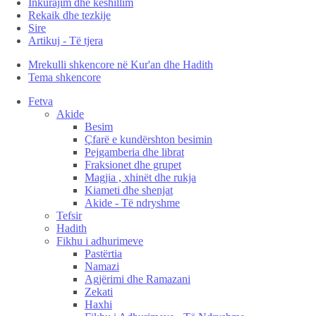
Inkurajim dhe këshillim
Rekaik dhe tezkije
Sire
Artikuj - Të tjera
Mrekulli shkencore në Kur'an dhe Hadith
Tema shkencore
Fetva
Akide
Besim
Çfarë e kundërshton besimin
Pejgamberia dhe librat
Fraksionet dhe grupet
Magjia , xhinët dhe rukja
Kiameti dhe shenjat
Akide - Të ndryshme
Tefsir
Hadith
Fikhu i adhurimeve
Pastërtia
Namazi
Agjërimi dhe Ramazani
Zekati
Haxhi