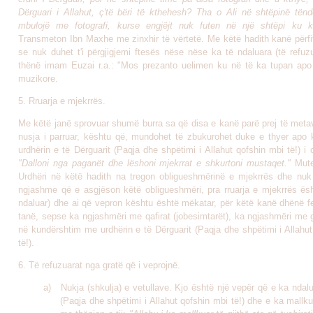
Dërguari i Allahut, ç'të bëri të kthehesh? Tha o Ali në shtëpinë tënd
mbulojë me fotografi, kurse engjëjt nuk futen në një shtëpi ku ka
Transmeton Ibn Maxhe me zinxhir të vërtetë. M
e këtë hadith kanë përfit
se nuk duhet t'i përgjigjemi ftesës nëse nëse ka të ndaluara (të refuz
thënë imam Euzai r.a.: "Mos prezanto uelimen ku në të ka tupan apo
muzikore.
5. Rruarja e mjekrrës.
Me këtë janë sprovuar shumë burra sa që disa e kanë parë prej të metav
nusja i parruar, kështu që, mundohet të zbukurohet duke e thyer apo 
urdhërin e të Dërguarit (Paqja dhe shpëtimi i Allahut qofshin mbi të!) i c
"Dalloni nga paganët dhe lëshoni mjekrrat e shkurtoni mustaqet."
Mute
Urdhëri në këtë hadith na tregon obligueshmërinë e mjekrrës dhe nuk
ngjashme që e asgjëson këtë obligueshmëri, pra rruarja e mjekrrës ës
ndaluar) dhe ai që vepron kështu është mëkatar, për këtë kanë dhënë fe
tanë, sepse ka ngjashmëri me qafirat (jobesimtarët), ka ngjashmëri me 
në kundërshtim me urdhërin e të Dërguarit (Paqja dhe shpëtimi i Allahu
të!).
6. Të refuzuarat nga gratë që i veprojnë.
a) Nukja (shkulja) e vetullave. Kjo është një vepër që e ka ndalu
(Paqja dhe shpëtimi i Allahut qofshin mbi të!) dhe e ka mallk