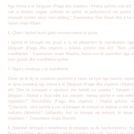
Nga thënia e të Dërguarit (Paqja dhe shpëtimi i Allahut qofshin mbi të!)
nuk iu afrohen engjëjt: coftinës së qafirit, të parfumosurit me parfim
xhunubit (vetëm nëse merr abdes)."
Transmeton Ebu Daudi dhe e ka b
hasen shejh Albani
.
6. Çfarë i lejohet burrit gjatë mestracioneve të gruas.
I lejohet të kënaqet me gruan e tij në përjashtim të marrdhënies nga
Dërguarit (Paqja dhe shpëtimi i Allahut qofshin mbi të!):
"Bëni çd
mardhënies."
Transmeton imam Muslimi
, kurse kur të pastrohet nga m
merr gusulli dhe marrdhënia lejohet.
7. Nijeti ( vendosja ) në marrdhënie.
Duhet që të dy të vendosin pastrimin e vetes së tyre nga harami, sepse
të dyve (sadaka) nga thënia e të Dërguarit (Paqja dhe shpëtimi i Allahu
të!)
"Dhe të kënaqutit e epsheve (në hallall) ka sadaka." Sahabët i
Dërguari i Allahut a thua edhe kur ndonjëri i kënaq epshet e veta edhe
shpërblim?" Resulullahu
(Paqja dhe shpëtimi i Allahut qofshin mb
"Ç'mendoni, sikur epshin e vet ta kënaqte në mënyrë të ndaluar a nuk do
mëkatin (dënimin)? Gjithashtu, kur ta kënaqë në mënyrë të lejuar
shpërblim."
Transmeton imam Muslimi
.
8. Ndalohet përhapja e fsheftësive të kënaqjes së dy bashkshortëve. Ng
Dërguarit (Paqja dhe shpëtimi i Allahut qofshin mbi të!):
"Njerzit më të k