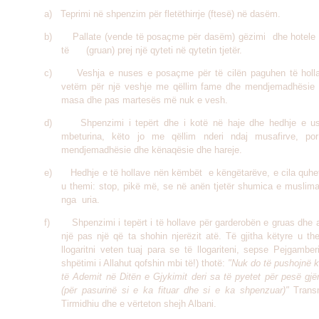
a) Teprimi në shpenzim për fletëthirrje (ftesë) në dasëm.
b)
Pallate (vende të posaçme për dasëm) gëzimi dhe hotele
të (gruan) prej një qyteti në qytetin tjetër.
c)
Veshja e nuses e posaçme për të cilën paguhen të holl
vetëm për një veshje me qëllim fame dhe mendjemadhësie 
masa dhe pas martesës më nuk e vesh.
d)
Shpenzimi i tepërt dhe i kotë në haje dhe hedhje e 
mbeturina, këto jo me qëllim nderi ndaj musafirve, po
mendjemadhësie dhe kënaqësie dhe hareje.
e)
Hedhje e të hollave nën këmbët e këngëtarëve, e cila quhet
u themi: stop, pikë më, se në anën tjetër shumica e muslim
nga uria.
f)
Shpenzimi i tepërt i të hollave për garderobën e gruas dhe 
një pas një që ta shohin njerëzit atë. Të gjitha këtyre u th
llogaritni veten tuaj para se të llogariteni, sepse Pejgambe
shpëtimi i Allahut qofshin mbi të!) thotë:
"Nuk do të pushojnë k
të Ademit në Ditën e Gjykimit deri sa të pyetet për pesë gjë
(për pasurinë si e ka fituar dhe si e ka shpenzuar)"
Tran
Tirmidhiu dhe e vërteton shejh Albani
.