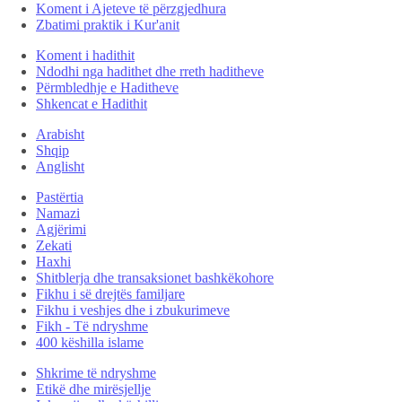
Koment i Ajeteve të përzgjedhura
Zbatimi praktik i Kur'anit
Koment i hadithit
Ndodhi nga hadithet dhe rreth haditheve
Përmbledhje e Haditheve
Shkencat e Hadithit
Arabisht
Shqip
Anglisht
Pastërtia
Namazi
Agjërimi
Zekati
Haxhi
Shitblerja dhe transaksionet bashkëkohore
Fikhu i së drejtës familjare
Fikhu i veshjes dhe i zbukurimeve
Fikh - Të ndryshme
400 këshilla islame
Shkrime të ndryshme
Etikë dhe mirësjellje