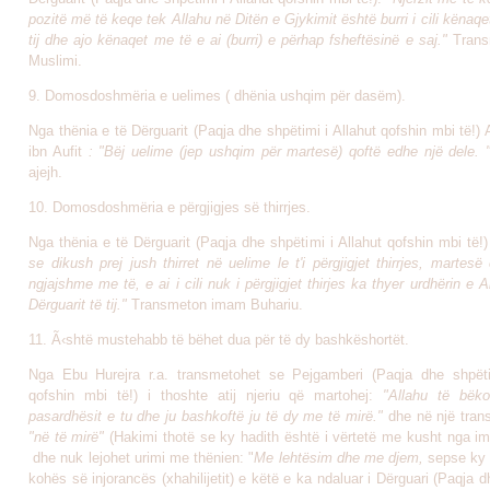
pozitë më të keqe tek Allahu në Ditën e Gjykimit është burri i cili kënaq
tij dhe ajo kënaqet me të e ai (burri) e përhap fsheftësinë e saj."
Tran
Muslimi
.
9. Domosdoshmëria e uelimes ( dhënia ushqim për dasëm).
Nga thënia e të Dërguarit (Paqja dhe shpëtimi i Allahut qofshin mbi të!
ibn Aufit
: "Bëj uelime (jep ushqim për martesë) qoftë edhe një dele. 
ajejh
.
10. Domosdoshmëria e përgjigjes së thirrjes.
Nga thënia e të Dërguarit (Paqja dhe shpëtimi i Allahut qofshin mbi të!)
se dikush prej jush thirret në uelime le t'i përgjigjet thirrjes, martes
ngjajshme me të, e ai i cili nuk i përgjigjet thirjes ka thyer urdhërin e A
Dërguarit të tij."
Transmeton imam Buhariu.
11. Ã‹shtë mustehabb të bëhet dua për të dy bashkëshortët.
Nga Ebu Hurejra r.a. transmetohet se Pejgamberi (Paqja dhe shpëti
qofshin mbi të!) i thoshte atij njeriu që martohej:
"Allahu të bëk
pasardhësit e tu dhe ju bashkoftë ju të dy me të mirë."
dhe në një trans
"në të mirë"
(Hakimi thotë se ky hadith është i vërtetë me kusht nga i
dhe nuk lejohet urimi me thënien: "
Me lehtësim dhe me djem,
sepse ky ë
kohës së injorancës (xhahilijetit) e këtë e ka ndaluar i Dërguari (Paqja d