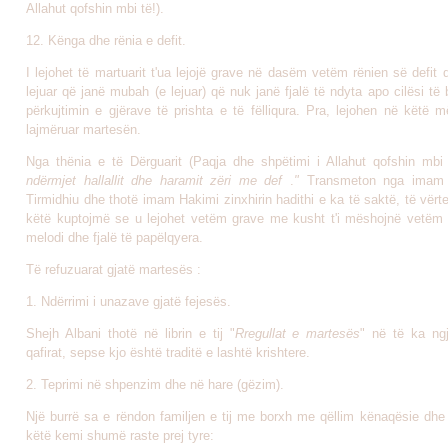
Allahut qofshin mbi të!).
12. Kënga dhe rënia e defit.
I lejohet të martuarit t'ua lejojë grave në dasëm vetëm rënien së defit
lejuar që janë mubah (e lejuar) që nuk janë fjalë të ndyta apo cilësi të
përkujtimin e gjërave të prishta e të fëlliqura. Pra, lejohen në këtë 
lajmëruar martesën.
Nga thënia e të Dërguarit (Paqja dhe shpëtimi i Allahut qofshin mbi 
ndërmjet hallallit dhe haramit zëri me def
.
"
Transmeton nga imam
Tirmidhiu dhe thotë imam Hakimi zinxhirin hadithi e ka të saktë, të vërt
këtë kuptojmë se u lejohet vetëm grave me kusht t'i mëshojnë vetëm d
melodi dhe fjalë të papëlqyera.
Të refuzuarat gjatë martesës :
1. Ndërrimi i unazave gjatë fejesës.
Shejh Albani thotë në librin e tij "
Rregullat e martesës
" në të ka ng
qafirat, sepse kjo është traditë e lashtë krishtere.
2. Teprimi në shpenzim dhe në hare (gëzim).
Një burrë sa e rëndon familjen e tij me borxh me qëllim kënaqësie dhe 
këtë kemi shumë raste prej tyre: