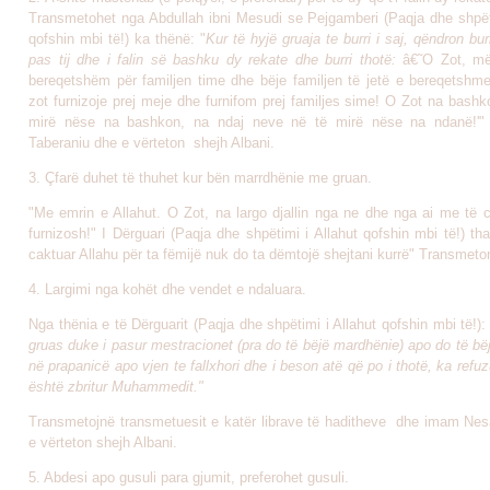
Transmetohet nga Abdullah ibni Mesudi se Pejgamberi (Paqja dhe shpëti
qofshin mbi të!) ka thënë: "
Kur të hyjë gruaja te burri i saj, qëndron bur
pas tij dhe i falin së bashku dy rekate dhe burri thotë:
â€˜O Zot, m
bereqetshëm për familjen time dhe bëje familjen të jetë e bereqetshm
zot furnizoje prej meje dhe furnifom prej familjes sime! O Zot na bash
mirë nëse na bashkon, na ndaj neve në të mirë nëse na ndanë!'
Taberaniu dhe e vërteton shejh Albani.
3. Çfarë duhet të thuhet kur bën marrdhënie me gruan.
"Me emrin e Allahut. O Zot, na largo djallin nga ne dhe nga ai me të c
furnizosh!" I Dërguari (Paqja dhe shpëtimi i Allahut qofshin mbi të!) t
caktuar Allahu për ta fëmijë nuk do ta dëmtojë shejtani kurrë"
Transmeton
4. Largimi nga kohët dhe vendet e ndaluara.
Nga thënia e të Dërguarit (Paqja dhe shpëtimi i Allahut qofshin mbi të!)
gruas duke i pasur mestracionet (pra do të bëjë mardhënie) apo do të b
në prapanicë apo vjen te fallxhori dhe i beson atë që po i thotë, ka refuz
është zbritur Muhammedit."
Transmetojnë transmetuesit e katër librave të haditheve dhe imam Nesa
e vërteton shejh Albani
.
5. Abdesi apo gusuli para gjumit, preferohet gusuli.