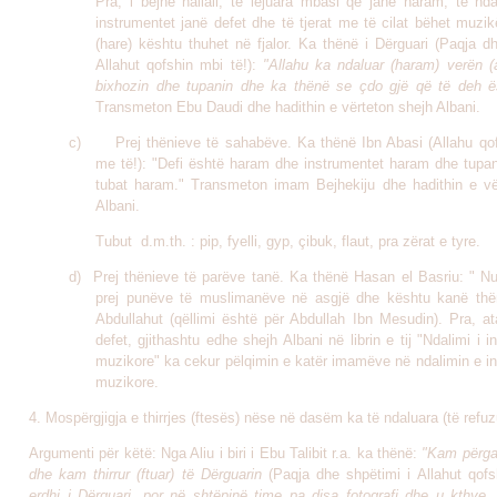
Pra, i bëjnë hallall, të lejuara mbasi që janë haram, të nda
instrumentet janë defet dhe të tjerat me të cilat bëhet muzi
(hare) kështu thuhet në fjalor. Ka thënë i Dërguari (Paqja d
Allahut qofshin mbi të!):
"Allahu ka ndaluar (haram) verën (a
bixhozin dhe tupanin dhe ka thënë se çdo gjë që të deh 
Transmeton Ebu Daudi dhe hadithin e vërteton shejh Albani
.
c)
Prej thënieve të sahabëve. Ka thënë Ibn Abasi (Allahu qof
me të!): "Defi është haram dhe instrumentet haram dhe tupa
tubat haram."
Transmeton imam Bejhekiju dhe hadithin e vë
Albani.
Tubut d.m.th. : pip, fyelli, gyp, çibuk, flaut, pra zërat e tyre.
d) Prej thënieve të parëve tanë. Ka thënë Hasan el Basriu: " Nu
prej punëve të muslimanëve në asgjë dhe kështu kanë thë
Abdullahut (qëllimi është për Abdullah Ibn Mesudin). Pra, at
defet, gjithashtu edhe shejh Albani në librin e tij "Ndalimi i 
muzikore" ka cekur pëlqimin e katër imamëve në ndalimin e i
muzikore.
4. Mospërgjigja e thirrjes (ftesës) nëse në dasëm ka të ndaluara (të refuz
Argumenti për këtë: Nga Aliu i biri i Ebu Talibit r.a. ka thënë:
"Kam përga
dhe kam thirrur (ftuar) të Dërguarin
(Paqja dhe shpëtimi i Allahut qofs
erdhi i Dërguari, por në shtëpinë time pa disa fotografi dhe u kthye, 