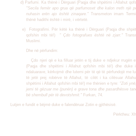
d) Parfumi. Ka thënë i Dërguari (Paqja dhe shpëtimi i Allahut qofs
"Secila femër apo grua që parfumoset dhe kalon rreth një pop
nuhasin erën ajo është zinaqare."
Transmeton imam Termi
thënë hadithi është i mirë, i vërtetë.
e) Fotografimi. Për këtë ka thënë i Dërguari (Paqja dhe shpëtim
qofshin mbi të!)
" Çdo fotografues është në zjarr."
Trans
Muslimi
.
Dhe në përfundim:
Çdo njeri që e ka filluar jetën e tij duke e ndjekur rrugën e t
(Paqja dhe shpëtimi i Allahut qofshin mbi të!) dhe duke i
ndaluarave, kërkojmë dhe lutemi për të që të përfundojë me l
të jetë prej robërve të Allahut, të cilët i ka cilësuar Alla
shpëtimi i Allahut qofshin mbi të!) me thënien e tyre:
"Zoti ynë
jemi të gëzuar me (punën) e grave tona dhe pasardhësve tan
bë shembull për të devotshmit."
Furkan, 74.
Lutjen
e fundit e bëjmë duke e falendëruar Zotin e gjithësisë.
Përktheu: Xh