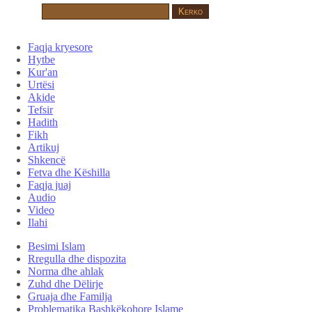
Faqja kryesore
Hytbe
Kur'an
Urtësi
Akide
Tefsir
Hadith
Fikh
Artikuj
Shkencë
Fetva dhe Këshilla
Faqja juaj
Audio
Video
Ilahi
Besimi Islam
Rregulla dhe dispozita
Norma dhe ahlak
Zuhd dhe Dëlirje
Gruaja dhe Familja
Problematika Bashkëkohore Islame