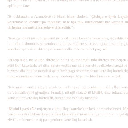
aplikojnë në këto banka që nuk aplikojnë kamatë në rast të vonimit të pagesa
aplikojnë fare.
Në deklaratën e Asamblesë së Fikut Islam thuhet:
"Çështja e dytë: Lejoh
kartelave të kreditit pa mbulesë, nëse kjo nuk kushtëzohet me kamatë m
tërhequr me anë të kartelave të kreditit."
4
Nëse gjendemi në ndonjë vend në të cilin nuk kemi banka islame, siç është real
tonë dhe i shumicës së vendeve të botës, atëherë si të veprojmë nëse nuk gje
kartelash që nuk kushtëzojnë kamatë edhe nëse vonohet pagesa?
Fatkeqësisht, në shumë shtete të botës shumë tregti mbështeten me bërjen
këtë lloj kartelash; në disa shtete vetëm me këtë kartelë realizohen tregti t
biznese dhe nuk ka mundësi që të bësh pagesë vetëm se me këtë lloj kartelash
huazosh makinë, të marrësh me qira ndonjë dyqan, të blesh në internet, etj.
Nëse muslimanët e këtyre vendeve i ndalojmë nga përdorimi i këtij lloji kart
ua vështirësojmë gjendjen. Prandaj, në një situatë të këtillë, disa fukaha b
kanë lejuar këtë lloj kartelash, mirëpo ata vënë dy kushte
:
5
-Kushti i parë:
Në nxjerrjen e këtij lloji kartelash të ketë domosdoshmëri. Me f
personi i cili aplikon duhet ta bëjë këtë vetëm nëse nuk gjen ndonjë rrugëdalje
zhvilluar biznesin e tij pa e përdorur këtë lloj kartelash.