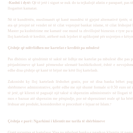
-Kushti i dytë:
Që të jetë i sigurt se nuk do ta tejkalojë afatin e paraparë, pas të 
llogaritet kamata
.
6
Në të kundërtën, muslimanët që kanë mundësi të gjejnë alternativë tjetër, si
ata që jetojnë në vendet në të cilat veprojnë bankat islame, të cilat lëshojnë 
Master pa kushtëzime me kamatë ose mund ta zhvillojnë biznesin e tyre pa u
lloj kartelash të kreditit, atëherë nuk lejohet të aplikojmë për nxjerrjen e këtyr
Çështje që ndërlidhen me kartelat e kreditit pa mbulesë
Pas dhënies së qëndrimit të saktë në lidhje me kartelat pa mbulesë dhe pas p
përjashtimeve që kanë përmendur ulematë bashkëkohorë, është e nevojshm
edhe disa çështje që kanë të bëjnë me këtë lloj kartelash.
Zakonisht ky lloj kartelash lëshohet gratis, por në disa banka bëhet pa
shërbimeve administrative, qoftë edhe me një shumë formale si 0.50 euro në 
të jetë, që klienti të paguajë një taksë si shpenzim administrativ në llogari t
mos e bazuar atë shpenzim me përqindje, por në shpenzimet reale që ka bërë
lëshuar atë produkt, konsiderohet si procedurë e lejuar në Islam.
7
Çështja e parë: Ngarkimi i klientit me tarifa të shërbimeve
Gjatë nxjerrjes së kartelave Visa pa mbulesë banka e ngarkon klientin të pag