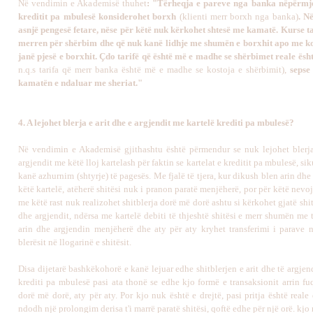
Në vendimin e Akademisë thuhet
: "Tërheqja e pareve nga banka nëpërmje
kreditit pa mbulesë konsiderohet borxh
(klienti merr borxh nga banka)
. N
asnjë pengesë fetare, nëse për këtë nuk kërkohet shtesë me kamatë. Kurse tar
merren për shërbim dhe që nuk kanë lidhje me shumën e borxhit apo me ko
janë pjesë e borxhit. Çdo tarifë që është më e madhe se shërbimet reale ës
n.q.s tarifa që merr banka është më e madhe se kostoja e shërbimit),
sepse
kamatën e ndaluar me sheriat."
4. A lejohet blerja e arit dhe e argjendit me kartelë krediti pa mbulesë?
Në vendimin e Akademisë gjithashtu është përmendur se nuk lejohet blerja
argjendit me këtë lloj kartelash për faktin se kartelat e kreditit pa mbulesë, siku
kanë azhurnim (shtyrje) të pagesës. Me fjalë të tjera, kur dikush blen arin dh
këtë kartelë, atëherë shitësi nuk i pranon paratë menjëherë, por për këtë nevo
me këtë rast nuk realizohet shitblerja dorë më dorë ashtu si kërkohet gjatë shitb
dhe argjendit, ndërsa me kartelë debiti të thjeshtë shitësi e merr shumën me t
arin dhe argjendin menjëherë dhe aty për aty kryhet transferimi i parave n
blerësit në llogarinë e shitësit.
Disa dijetarë bashkëkohorë e kanë lejuar edhe shitblerjen e arit dhe të argjen
krediti pa mbulesë pasi ata thonë se edhe kjo formë e transaksionit arrin fuq
dorë më dorë, aty për aty. Por kjo nuk është e drejtë, pasi pritja është reale
ndodh një prolongim derisa t'i marrë paratë shitësi, qoftë edhe për një orë. kjo 