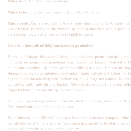
Pala e tretë:
Mb
ajtësi i saj, pra klienti.
Pala e katërt:
Tregtari
ose pronari i dyqanit ku blen klienti.
Pala e pestë:
Ã‹shtë e mundur të hyjë si palë edhe ndonjë bankë tjetër
në t
klient tregtari (shitësi), por ka mundësi që edhe të mos ketë palë të pestë, 
blerësi edhe tregtari të jenë klientë të së njëjtës bankë.
Qëndrimi sheriatik në lidhje me kartelat pa mbulesë
Para se të flasim për dispozitën e kësaj kartele duhet të përmendim që kartelat 
mbulesë) në përgjithësi përmbajnë kushtëzime me kamatë. Kartelat e kët
mundësinë poseduesit që të tërheqë shuma edhe nëse nuk ka fare para në llogar
shumat e tërhequra pa mbulesë disa banka i japin klientit afat kohor për t'i
pagesa ndodh brenda këtij afati, atëherë atij nuk i llogaritet kamata. Ky afa
deri në 55 ditë, varësisht prej bankës. Nëse tejkalohet afati i paraparë, atëhe
llogaritet kamata për çdo ditë që vonohet pagesa.
Pra, nëse arrijmë ta lajmë borxhin brenda afatit të paraparë, atëherë nuk llog
Nëse vonohemi, atëherë llogaritet kamata.
Ky kushtëzim, që të fillohet llogaritja e kamatës pas afatit të paraparë, ësht
kamatë dhe është i njëjtë sikurse
"kamata e injorancës"
,
të cilën e apliko
2
kohën e Muhamedit salallahu alejhi ue selem.