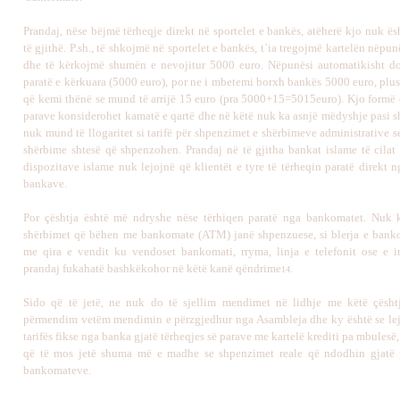
Prandaj, nëse bëjmë tërheqje direkt në sportelet e bankës, atëherë kjo nuk ësh
të gjithë. P.sh., të shkojmë në sportelet e bankës, t`ia tregojmë kartelën nëpun
dhe të kërkojmë shumën e nevojitur 5000 euro. Nëpunësi automatikisht do
paratë e kërkuara (5000 euro), por ne i mbetemi borxh bankës 5000 euro, plus
që kemi thënë se mund të arrijë 15 euro (pra 5000+15=5015euro). Kjo formë e
parave konsiderohet kamatë e qartë dhe në këtë nuk ka asnjë mëdyshje pasi 
nuk mund të llogaritet si tarifë për shpenzimet e shërbimeve administrative 
shërbime shtesë që shpenzohen. Prandaj në të gjitha bankat islame të cila
dispozitave islame nuk lejojnë që klientët e tyre të tërheqin paratë direkt n
bankave.
Por çështja është më ndryshe nëse tërhiqen paratë nga bankomatet. Nuk 
shërbimet që bëhen me bankomate (ATM) janë shpenzuese, si blerja e banko
me qira e vendit ku vendoset bankomati, rryma, linja e telefonit ose e int
prandaj fukahatë bashkëkohor në këtë kanë qëndrime
.
14
Sido që të jetë, ne nuk do të sjellim mendimet në lidhje me këtë çësht
përmendim vetëm mendimin e përzgjedhur nga Asambleja dhe ky është se lej
tarifës fikse nga banka gjatë tërheqjes së parave me kartelë krediti pa mbulesë
që të mos jetë shuma më e madhe se shpenzimet reale që ndodhin gjatë p
bankomateve.