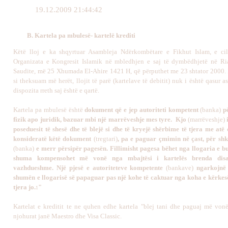
19.12.2009 21:44:42
B. Kartela pa mbulesë- kartelë krediti
Këtë lloj e ka shqyrtuar Asambleja Ndërkombëtare e Fikhut Islam, e ci
Organizata e Kongresit Islamik në mbledhjen e saj të dymbëdhjetë në Ri
Saudite, më 25 Xhumada El-Ahire 1421 H, që përputhet me 23 shtator 2000. 
si theksuam më herët, llojit të parë (kartelave të debitit) nuk i është qasur a
dispozita rreth saj është e qartë.
Kartela pa mbulesë është
dokument që e jep autoriteti kompetent
(banka)
pë
fizik apo juridik, bazuar mbi një marrëveshje mes tyre. Kjo
(marrëveshje)
poseduesit të shesë dhe të blejë si dhe të kryejë shërbime të tjera me atë
konsideratë këtë dokument
(tregtari)
, pa e paguar çmimin në çast, për sh
(banka)
e merr përsipër pagesën. Fillimisht pagesa bëhet nga llogaria e bu
shuma kompensohet më vonë nga mbajtësi i kartelës brenda disa
vazhdueshme. Një pjesë e autoriteteve kompetente
(bankave)
ngarkojnë
shumën e llogarisë së papaguar pas një kohe të caktuar nga koha e kërkesë
tjera jo.
"
1
Kartelat e kreditit te ne quhen edhe kartela "blej tani dhe paguaj më von
njohurat janë Maestro dhe Visa Classic.