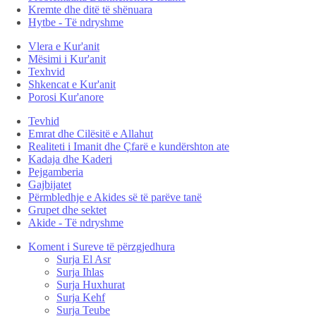
Kremte dhe ditë të shënuara
Hytbe - Të ndryshme
Vlera e Kur'anit
Mësimi i Kur'anit
Texhvid
Shkencat e Kur'anit
Porosi Kur'anore
Tevhid
Emrat dhe Cilësitë e Allahut
Realiteti i Imanit dhe Çfarë e kundërshton ate
Kadaja dhe Kaderi
Pejgamberia
Gajbijatet
Përmbledhje e Akides së të parëve tanë
Grupet dhe sektet
Akide - Të ndryshme
Koment i Sureve të përzgjedhura
Surja El Asr
Surja Ihlas
Surja Huxhurat
Surja Kehf
Surja Teube