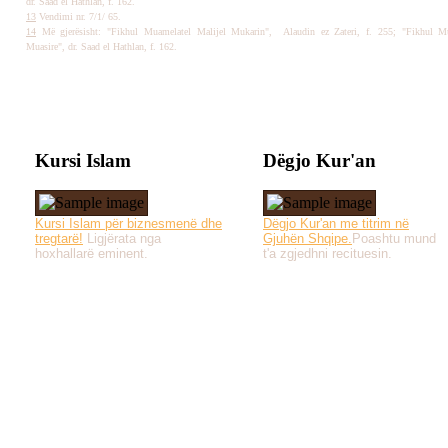
dr. Saad el Hathlan, f. 162.
13
Vendimi nr. 7/1/ 65.
14
Më gjerësisht: "Fikhul Muamelatel Malijel Mukarin", Alaudin ez Zateri, f. 255; "Fikhul Mu
Muasire", dr. Saad el Hathlan, f. 162.
Kursi Islam
Dëgjo Kur'an
Kursi Islam për biznesmenë dhe
Dëgjo Kur'an me titrim në
tregtarë!
Ligjërata nga
Gjuhën Shqipe.
Poashtu mund
hoxhallarë eminent.
t'a zgjedhni recituesin.
Të gjitha drejtat e 