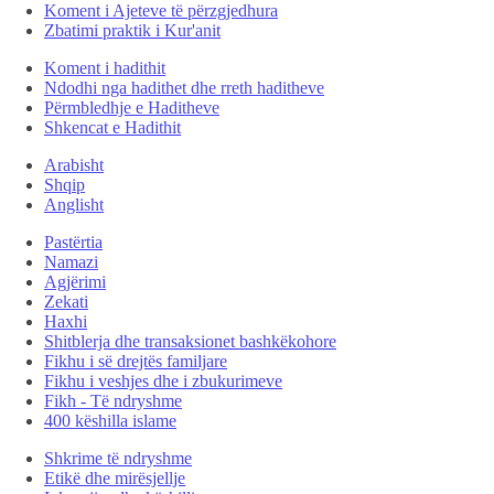
Koment i Ajeteve të përzgjedhura
Zbatimi praktik i Kur'anit
Koment i hadithit
Ndodhi nga hadithet dhe rreth haditheve
Përmbledhje e Haditheve
Shkencat e Hadithit
Arabisht
Shqip
Anglisht
Pastërtia
Namazi
Agjërimi
Zekati
Haxhi
Shitblerja dhe transaksionet bashkëkohore
Fikhu i së drejtës familjare
Fikhu i veshjes dhe i zbukurimeve
Fikh - Të ndryshme
400 këshilla islame
Shkrime të ndryshme
Etikë dhe mirësjellje