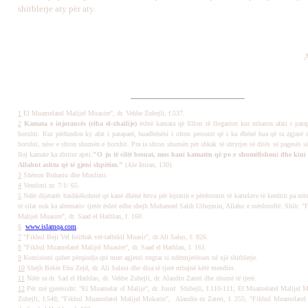
shitblerje aty për aty.
A
1
El Muamelatel Malijel Muasire", dr. Vehbe Zuhejli, f.537.
2
Kamata e injorancës (riba el-xhailije)
është kamata që fillon të llogaritet kur mbaron afati i para
borxhit. Kur përfundon ky afat i paraparë, huadhënësi i ofron personit që i ka dhënë hua që ta zgjasë a
borxhit, nëse e shton shumën e borxhit. Pra ia shton shumën për shkak të shtyrjes së ditës së pagesës së
lloj kamate ka zbritur ajeti:
"O ju të cilët besuat, mos hani kamatën që po e shumëfishoni dhe kini 
Allahut ashtu që të gjeni shpëtim."
(Ale Imran, 130)
.
3
Shënon Buhariu dhe Muslimi.
4
Vendimi nr. 7/1/ 65.
5
Ndër dijetarët bashkëkohorë që kanë dhënë fetva për lejimin e përdorimit të kartelave të kreditit pa mb
të cilat nuk ka alternativ tjetër është edhe shejh Muhamed Salih Uthejmin, Allahu e mëshiroftë. Shih: 
Malijel Muasire", dr. Saad el Hathlan, f. 160.
6
www.islamqa.com
.
7
"Fikhul Beji Vel Istithak vet-tatbikil Muasir", dr.Ali Salus, f. 826.
8
"Fikhul Muamelatel Malijel Muasire", dr. Saad el Hathlan, f. 161.
9
Komisioni quhet përqindja qtë merr agjenti tregtar si ndërmjetësues në një shitblerje.
10
Shejh Bekër Ebu Zejd, dr. Ali Salusi dhe disa të tjerë mbajnë këtë mendim.
11
Ndër ta dr. Sad el Hathlan, dr. Vehbe Zuhejli, dr. Alaudin Zateri dhe shumë të tjerë.
12
Për më gjerësisht: "El Muamelat el Malije", dr. Jusuf Shibejli, f.110-111; El Muamelatel Malijel M
Zuhejli, f.548; "Fikhul Muamelatel Malijel Mukarin", Alaudin ez Zateri, f. 255; "Fikhul Muamelatel 