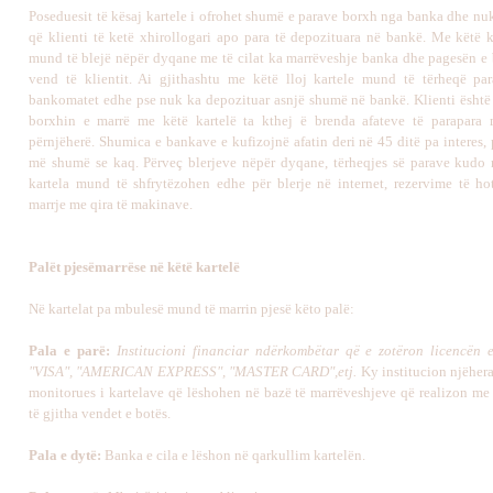
Poseduesit të kësaj kartele i ofrohet shumë e parave borxh nga banka dhe nu
që klienti të ketë xhirollogari apo para të depozituara në bankë. Me këtë ka
mund të blejë nëpër dyqane me të cilat ka marrëveshje banka dhe pagesën e
vend të klientit. Ai gjithashtu me këtë lloj kartele mund të tërheqë pa
bankomatet edhe pse nuk ka depozituar asnjë shumë në bankë. Klienti është 
borxhin e marrë me këtë kartelë ta kthej ë brenda afateve të parapara 
përnjëherë. Shumica e bankave e kufizojnë afatin deri në 45 ditë pa interes,
më shumë se kaq. Përveç blerjeve nëpër dyqane, tërheqjes së parave kudo 
kartela mund të shfrytëzohen edhe për blerje në internet, rezervime të ho
marrje me qira të makinave.
Palët pjesëmarrëse në këtë kartelë
Në kartelat pa mbulesë mund të marrin pjesë këto palë:
Pala e parë:
Institucioni financiar ndërkombëtar që e zotëron licencën e 
"VISA", "AMERICAN EXPRESS", "MASTER CARD",etj.
Ky institucion njëher
monitorues i kartelave që lëshohen në bazë të marrëveshjeve që realizon me
të gjitha vendet e botës.
Pala e dytë:
Banka e cila e lëshon në qarkullim kartelën.