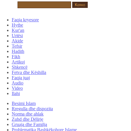
Faqja kryesore
Hytbe
Kur'an
Urtësi
Akide
Tefsir
Hadith
Fikh
Artikuj
Shkencë
Fetva dhe Këshilla
Faqja juaj
Audio
Video
Ilahi
Besimi Islam
Rregulla dhe dispozita
Norma dhe ahlak
Zuhd dhe Dëlirje
Gruaja dhe Familja
Problematika Bashkëkohore Islame