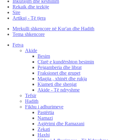
Inkurajim dhe këshillim
Rekaik dhe tezkije
Sire
Artikuj - Të tjera
Mrekulli shkencore në Kur'an dhe Hadith
Tema shkencore
Fetva
Akide
Besim
Çfarë e kundërshton besimin
Pejgamberia dhe librat
Fraksionet dhe grupet
Magjia , xhinët dhe rukja
Kiameti dhe shenjat
Akide - Të ndryshme
Tefsir
Hadith
Fikhu i adhurimeve
Pastërtia
Namazi
Agjërimi dhe Ramazani
Zekati
Haxhi