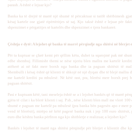
parash. A është e lejuar kjo?
Banka ka të drejtë të marrë një shumë të përcaktuar si tarifë shërbimesh gjat
kësaj kartele ose gjatë ripërtëritjes së saj. Kjo taksë është e lejuar për fa
shpenzimet e përgatitjes së kartelës dhe shpenzimet e tjera bankare
.
8
Çështja e dytë: A lejohet që banka të marrë përqindje nga shitësi në blerjet e
Për ta kuptuar se çfarë kemi për qëllim këtu, duhet ta sqarojmë pak më shum
edhe shembuj. Fillimisht themi se nëse njeriu blen mallra me kartelë kredit
atëherë ai në fakt merr borxh nga banka dhe ia paguan shitësit të mallit
Shembulli i kësaj është që klienti të shkojë në një dyqan dhe të blejë mallra 
me kartelë krediti pa mbulesë. Në këtë rast, pra, blerësi merr borxh prej 
paguan shitësit.
Pasi e kuptuam këtë, tani meseleja është se a i lejohet bankës që të marrë për
gjëra të cilat i ka blerë klienti i saj. P.sh., nëse klienti blen mall me vlerë 10
shumë e paguan me kartelë pa mbulesë (pra banka bën pagesën apo e merr pë
vend të blerësit), mirëpo në këtë pagesë banka nuk i jep 100 euro shitësit,
euro dhe kështu banka përfiton nga kjo shitblerje e realizuar, a lejohet kjo?
Bankës i lejohet të marrë nga shitësi përqindje për blerjet e klientit dhe kjo