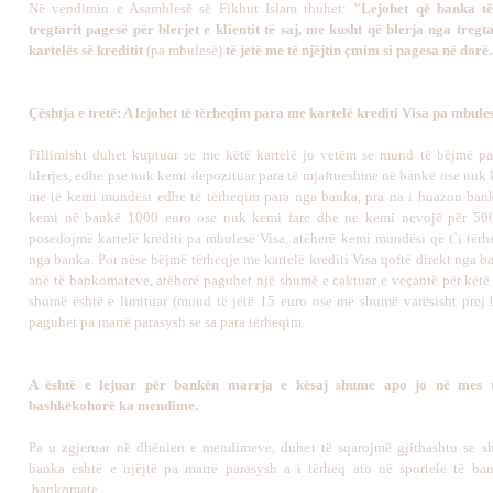
Në vendimin e Asamblesë së Fikhut Islam thuhet:
"Lejohet që banka t
tregtarit pagesë për blerjet e klientit të saj, me kusht që blerja nga tregt
kartelës së kreditit
(pa mbulesë)
të jetë me të njëjtin çmim si pagesa në dorë
Çështja e tretë: A lejohet të tërheqim para me kartelë krediti Visa pa mbule
Fillimisht duhet kuptuar se me këtë kartelë jo vetëm se mund të bëjmë p
blerjes, edhe pse nuk kemi depozituar para të mjaftueshme në bankë ose nuk k
me të kemi mundësi edhe të tërheqim para nga banka, pra na i huazon banka
kemi në bankë 1000 euro ose nuk kemi fare dhe ne kemi nevojë për 500
posedojmë kartelë krediti pa mbulesë Visa, atëherë kemi mundësi që t`i tërh
nga banka. Por nëse bëjmë tërheqje me kartelë krediti Visa qoftë direkt nga 
anë të bankomateve, atëherë paguhet një shumë e caktuar e veçantë për këtë 
shumë është e limituar (mund të jetë 15 euro ose më shumë varësisht prej
paguhet pa marrë parasysh se sa para tërheqim.
A është e lejuar për bankën marrja e kësaj shume apo jo në mes t
bashkëkohorë ka mendime.
Pa u zgjeruar në dhënien e mendimeve, duhet të sqarojmë gjithashtu se 
banka është e njëjtë pa marrë parasysh a i tërheq ato në sportele të b
bankomate.