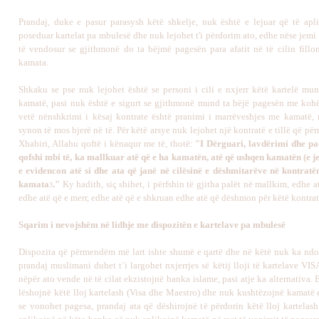
Prandaj, duke e pasur parasysh këtë shkelje, nuk është e lejuar që të apl
poseduar kartelat pa mbulesë dhe nuk lejohet t'i përdorim ato, edhe nëse jemi
të vendosur se gjithmonë do ta bëjmë pagesën para afatit në të cilin fillon 
kamata.
Shkaku se pse nuk lejohet është se personi i cili e nxjerr këtë kartelë mun
kamatë, pasi nuk është e sigurt se gjithmonë mund ta bëjë pagesën me kohë
vetë nënshkrimi i kësaj kontrate është pranimi i marrëveshjes me kamatë, 
synon të mos bjerë në të. Për këtë arsye nuk lejohet një kontratë e tillë që p
Xhabiri, Allahu qoftë i kënaqur me të, thotë:
"I Dërguari, lavdërimi dhe pa
qofshi mbi të, ka mallkuar atë që e ha kamatën, atë që ushqen kamatën (e jep
e evidencon atë si dhe ata që janë në cilësinë e dëshmitarëve në kontratë
kamata
."
Ky hadith, siç shihet, i përfshin të gjitha palët në mallkim, edhe a
3
edhe atë që e merr, edhe atë që e shkruan edhe atë që dëshmon për këtë kontrat
Sqarim i nevojshëm në lidhje me dispozitën e kartelave pa mbulesë
Dispozita që përmendëm më lart ishte shumë e qartë dhe në këtë nuk ka ndo
prandaj muslimani duhet t`i largohet nxjerrjes së këtij lloji të kartelave VIS
nëpër ato vende në të cilat ekzistojnë banka islame, pasi atje ka alternativa.
lëshojnë këtë lloj kartelash (Visa dhe Maestro) dhe nuk kushtëzojnë kamatë 
se vonohet pagesa, prandaj ata që dëshirojnë të përdorin këtë lloj kartelash