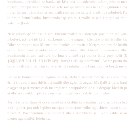
komision
, për shkak se banka në këtë rast konsiderohet ndërmjetësues mes 
9
blerësit, mirëpo kushtëzohet në këtë rast që shitësi mos ta ngrejë çmimin e mal
i blen klienti për shkak se ato mallra shiten me kartelë krediti pa mbulesë. Pra
të drejtë fitimi banka, kushtëzohet që çmimi i mallit të jetë i njëjtë siç shi
gatshme (kesh).
Nëse ndodh që shitësi ia shet klientit mallin më shtrenjtë pasi blen me kart
mbulesë, atëherë në këtë rast komisionin e paguan klienti e jo shitësi dhe kj
Dihet se raporti mes klientit dhe bankës në rastin e blerjes me kartelë kred
është huadhënie (banka është huadhënësi dhe klienti huamarrësi) dh
komisionin klienti, atëherë kjo hua e dhënë nga banka është prej llojit (
Ø
Ø§Ù„Ø°ÙŠ Ø¬Ø± Ù†ÙØ¹Ù‹Ø§
), "borxh i cili sjell përfitim". Ã‹shtë parim s
borxh i cili sjell përfitim konkret është i ndaluar dhe konsiderohet borxh me 
Por nëse komisionin e paguan shitësi, atëherë raporti mes bankës dhe tregtar
është si raporti mes shitësit të mallit dhe agjentit tregtar. Me fjalë të tjera, ba
e agjentit pasi merret vesh me tregtarin paraprakisht që t`ia dërgojë blerësit pë
ai dhe si shpërblim për këtë merr përqindje për shkak të ndërmjetësimit.
Ã‹shtë e nevojshme të ceket se në këtë çështje ka mendim nga disa fukaha ba
nuk lejohet, pra nuk lejohet marrja e komisionit edhe nga shitësi ashtu si n
blerësi
. Por mendimi i shumicës
dhe i Asamblesë së Fikhut është se n
10
11
merret nga shitësi, lejohet.
12