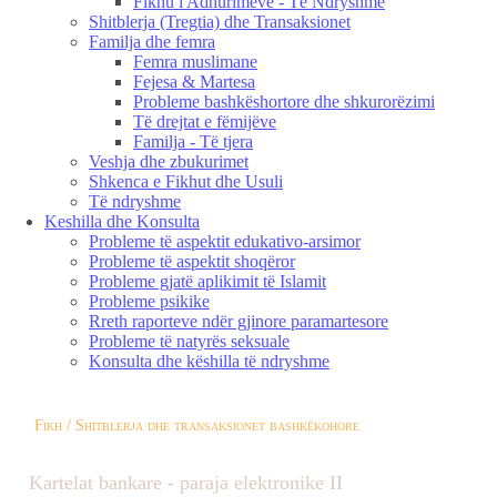
Fikhu i Adhurimeve - Të Ndryshme
Shitblerja (Tregtia) dhe Transaksionet
Familja dhe femra
Femra muslimane
Fejesa & Martesa
Probleme bashkëshortore dhe shkurorëzimi
Të drejtat e fëmijëve
Familja - Të tjera
Veshja dhe zbukurimet
Shkenca e Fikhut dhe Usuli
Të ndryshme
Keshilla dhe Konsulta
Probleme të aspektit edukativo-arsimor
Probleme të aspektit shoqëror
Probleme gjatë aplikimit të Islamit
Probleme psikike
Rreth raporteve ndër gjinore paramartesore
Probleme të natyrës seksuale
Konsulta dhe këshilla të ndryshme
Fikh / Shitblerja dhe transaksionet bashkëkohore
Kartelat bankare - paraja elektronike II