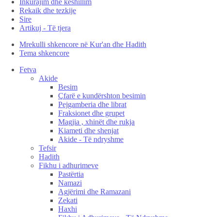
Inkurajim dhe këshillim
Rekaik dhe tezkije
Sire
Artikuj - Të tjera
Mrekulli shkencore në Kur'an dhe Hadith
Tema shkencore
Fetva
Akide
Besim
Çfarë e kundërshton besimin
Pejgamberia dhe librat
Fraksionet dhe grupet
Magjia , xhinët dhe rukja
Kiameti dhe shenjat
Akide - Të ndryshme
Tefsir
Hadith
Fikhu i adhurimeve
Pastërtia
Namazi
Agjërimi dhe Ramazani
Zekati
Haxhi