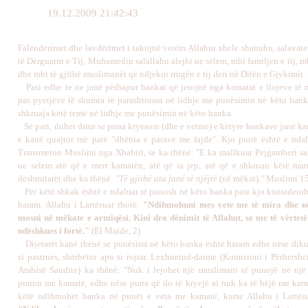
19.12.2009 21:42:43
Falënderimet dhe lavdërimet i takojnë vetëm Allahut xhele shanuhu, salavate
të Dërguarin e Tij, Muhamedin salallahu alejhi ue selem, mbi familjen e tij, mb
dhe mbi të gjithë muslimanët që ndjekin rrugën e tij deri në Ditën e Gjykimit.
Pasi edhe te ne janë përhapur bankat që jetojnë nga kamatat e llojeve të
pas pyetjeve të shumta të parashtruara në lidhje me punësimin në këto bank
shkruaja këtë temë në lidhje me punësimin në këto banka.
Së pari, duhet ditur se puna kryesore (dhe e vetme) e këtyre bankave janë ka
e kanë quajtur më parë "dhënia e parave me fajde". Kjo punë është e ndal
Transmeton Muslimi nga Xhabiri, se ka thënë: "E ka mallkuar Pejgamberi sal
ue selem atë që e merr kamatën, atë që ia jep, atë që e shkruan këtë mar
dëshmitarët dhe ka thënë:
"Të gjithë ata janë të njëjtë
(në mëkat)
."
Muslimi 15
Për këtë shkak është e ndaluar të punosh në këto banka pasi kjo konsidero
haram. Allahu i Lartësuar thotë:
"Ndihmohuni mes vete me të mira dhe n
mosni në mëkate e armiqësi. Kini dro dënimit të Allahut, se me të vërtetë
ndëshkues i fortë."
(El Maide, 2)
Dijetarët kanë thënë se punësimi në këto banka është haram edhe nëse dik
si pastrues, shërbëtor apo si rojtar. Lexhnetud-daime (Komisioni i Përhershë
Arabisë Saudite) ka thënë: "Nuk i lejohet një muslimani të punojë në një
punon me kamatë, edhe nëse puna që do të kryejë ai nuk ka të bëjë me kam
këtë ndihmohet banka në punët e veta me kamatë, kurse Allahu i Lartësu