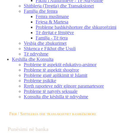
Fikhu i Adhurimeve - Të Ndryshme
Shitblerja (Tregtia) dhe Transaksionet
Familja dhe femra
Femra muslimane
Fejesa & Martesa
Probleme bashkëshortore dhe shkurorëzimi
Të drejtat e fëmijëve
Familja - Të tjera
Veshja dhe zbukurimet
Shkenca e Fikhut dhe Usuli
Të ndryshme
Keshilla dhe Konsulta
Probleme të aspektit edukativo-arsimor
Probleme të aspektit shoqëror
Probleme gjatë aplikimit të Islamit
Probleme psikike
Rreth raporteve ndër gjinore paramartesore
Probleme të natyrës seksuale
Konsulta dhe këshilla të ndryshme
Fikh / Shitblerja dhe transaksionet bashkëkohore
Punësimi në banka