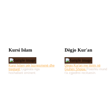
Kursi Islam
Dëgjo Kur'an
Kursi Islam për biznesmenë dhe
Dëgjo Kur'an me titrim në
tregtarë!
Ligjërata nga
Gjuhën Shqipe.
Poashtu mund
hoxhallarë eminent.
t'a zgjedhni recituesin.
Të gjitha drejtat e 