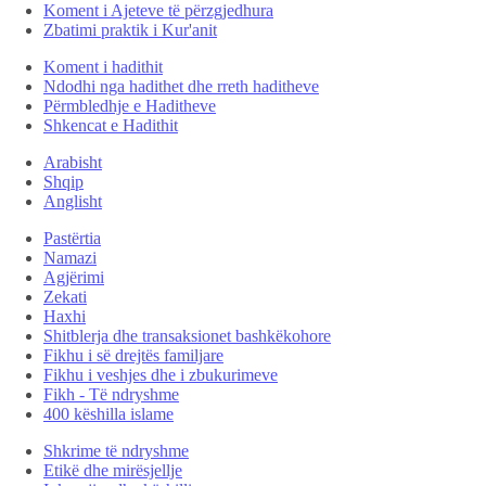
Koment i Ajeteve të përzgjedhura
Zbatimi praktik i Kur'anit
Koment i hadithit
Ndodhi nga hadithet dhe rreth haditheve
Përmbledhje e Haditheve
Shkencat e Hadithit
Arabisht
Shqip
Anglisht
Pastërtia
Namazi
Agjërimi
Zekati
Haxhi
Shitblerja dhe transaksionet bashkëkohore
Fikhu i së drejtës familjare
Fikhu i veshjes dhe i zbukurimeve
Fikh - Të ndryshme
400 këshilla islame
Shkrime të ndryshme
Etikë dhe mirësjellje