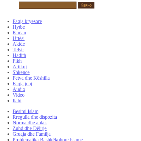
Faqja kryesore
Hytbe
Kur'an
Urtësi
Akide
Tefsir
Hadith
Fikh
Artikuj
Shkencë
Fetva dhe Këshilla
Faqja juaj
Audio
Video
Ilahi
Besimi Islam
Rregulla dhe dispozita
Norma dhe ahlak
Zuhd dhe Dëlirje
Gruaja dhe Familja
Problematika Bashkëkohore Islame