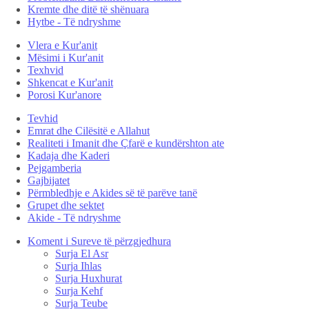
Kremte dhe ditë të shënuara
Hytbe - Të ndryshme
Vlera e Kur'anit
Mësimi i Kur'anit
Texhvid
Shkencat e Kur'anit
Porosi Kur'anore
Tevhid
Emrat dhe Cilësitë e Allahut
Realiteti i Imanit dhe Çfarë e kundërshton ate
Kadaja dhe Kaderi
Pejgamberia
Gajbijatet
Përmbledhje e Akides së të parëve tanë
Grupet dhe sektet
Akide - Të ndryshme
Koment i Sureve të përzgjedhura
Surja El Asr
Surja Ihlas
Surja Huxhurat
Surja Kehf
Surja Teube