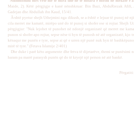
"Ndihmohuni mes vete me të mira dhe në të mbara e mosni në mëkate e a
Maide, 2). Këtë përgjigje e kanë nënshkruar: Bin Bazi, AbduRrezak Afifi,
Gadejan dhe Abdullah ibn Kaud, 15/41.
Ã‹shtë pyetur shejh Uthejmini nga dikush, se a është e lejuar të punoj në nj
cila merret me kamatë, mirëpo unë do të punoj si shofer ose si rojtar. Shejh U
përgjigjur: "Nuk lejohet të punohet në ndonjë organizatë që merret me kama
punon si shofer apo rojtar, sepse nëse ti hyn të punosh në atë organizatë, kjo tre
kënaqur me punën e tyre, sepse ai që e urren një punë nuk hyn të bashkëpunoj
mirë të tyre." (Fetava Islamije 2/401)
Dhe duke i parë këto argumente dhe fetva të dijetarëve, themi se punësimi n
haram pa marrë parasysh punën që do të kryejë një person në atë bankë.
Përgatiti