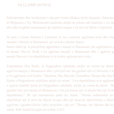
19.12.2009 20:59:52
Falënderimet dhe lavdërimet i takojnë vetëm Allahut xhele shanuhu. Salavate
të Dërguarin e Tij, Muhamedin salallahu alejhi ue selem, mbi familjen e tij, mb
dhe mbi të gjithë muslimanët që ndjekin rrugën e tij deri në Ditën e Gjykimit.
Së pari, e lusim Allahun e Lartësuar të na e pranojë agjërimin tonë dhe iba
muajin e shenjtë të Ramazanit, që na kaloi shumë shpejt.
Sunet është që ta përcjellim agjërimin e muajit të Ramazanit me agjërimin e 
të muajit Sheval. Kush e ka agjëruar muajin e Ramazanit dhe i agjëron gj
muajit Sheval, e ka shpërblimin si të kishte agjëruar tërë vitin.
Transmeton Ebu Ejubi, se Pejgamberi salallahu alejhi ue selem ka thën
agjëron muajin e Ramazanit dhe e përcjell atë me gjashtë ditë të Shevalit, e 
si të agjëronte tërë kohën."
Muslimi, Ebu Davudi, Tirmidhiu, Nesaiu dhe Ibn
Fjalën e Pejgamberit salallahu alejhi ue selem: "e ka shpërblimin si të agjëron
e sqaron hadithi tjetër, ku Pejgamberi salallahu alejhi ue selem ka thënë:
"K
gjashtë ditë pas muajit të Ramazanit, e ka plotësuar një vit
(kush bën një të mi
shpërblime)
."
Në një transmetim tjetër ka thënë:
"Allahu subhanehu ue
shpërblejë një të mirë me dhjetë sevape dhe një muaj ka shpërblimin e dhje
agjërimi i gjashtë ditëve është plotësim i një viti."
Nesaiu, ibn Maxhe dhe ky
sahih. Shih Sahih Etergib uet-terhib 1/421.