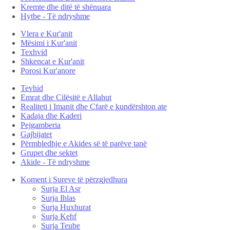
Kremte dhe ditë të shënuara
Hytbe - Të ndryshme
Vlera e Kur'anit
Mësimi i Kur'anit
Texhvid
Shkencat e Kur'anit
Porosi Kur'anore
Tevhid
Emrat dhe Cilësitë e Allahut
Realiteti i Imanit dhe Çfarë e kundërshton ate
Kadaja dhe Kaderi
Pejgamberia
Gajbijatet
Përmbledhje e Akides së të parëve tanë
Grupet dhe sektet
Akide - Të ndryshme
Koment i Sureve të përzgjedhura
Surja El Asr
Surja Ihlas
Surja Huxhurat
Surja Kehf
Surja Teube