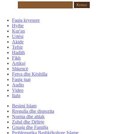
Faqja kryesore
Hytbe
Kur'an
Urtësi
Akide
Tefsir
Hadith
Fikh
Artikuj
Shkencë
Fetva dhe Këshilla
Faqja juaj
Audio
Video
Ilahi
Besimi Islam
Rregulla dhe dispozita
Norma dhe ahlak
Zuhd dhe Dëlirje
Gruaja dhe Familja
Problematika Bashkëkohore Islame