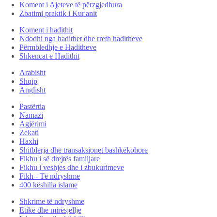
Koment i Ajeteve të përzgjedhura
Zbatimi praktik i Kur'anit
Koment i hadithit
Ndodhi nga hadithet dhe rreth haditheve
Përmbledhje e Haditheve
Shkencat e Hadithit
Arabisht
Shqip
Anglisht
Pastërtia
Namazi
Agjërimi
Zekati
Haxhi
Shitblerja dhe transaksionet bashkëkohore
Fikhu i së drejtës familjare
Fikhu i veshjes dhe i zbukurimeve
Fikh - Të ndryshme
400 këshilla islame
Shkrime të ndryshme
Etikë dhe mirësjellje