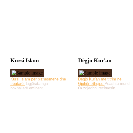
Kursi Islam
Dëgjo Kur'an
Kursi Islam për biznesmenë dhe
Dëgjo Kur'an me titrim në
tregtarë!
Ligjërata nga
Gjuhën Shqipe.
Poashtu mund
hoxhallarë eminent.
t'a zgjedhni recituesin.
Të gjitha drejtat e 