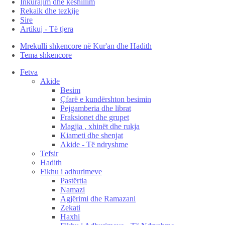
Inkurajim dhe këshillim
Rekaik dhe tezkije
Sire
Artikuj - Të tjera
Mrekulli shkencore në Kur'an dhe Hadith
Tema shkencore
Fetva
Akide
Besim
Çfarë e kundërshton besimin
Pejgamberia dhe librat
Fraksionet dhe grupet
Magjia , xhinët dhe rukja
Kiameti dhe shenjat
Akide - Të ndryshme
Tefsir
Hadith
Fikhu i adhurimeve
Pastërtia
Namazi
Agjërimi dhe Ramazani
Zekati
Haxhi