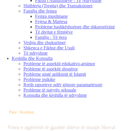
Fikhu i Adhurimeve - Të Ndryshme
Shitblerja (Tregtia) dhe Transaksionet
Familja dhe femra
Femra muslimane
Fejesa & Martesa
Probleme bashkëshortore dhe shkurorëzimi
Të drejtat e fëmijëve
Familja - Të tjera
Veshja dhe zbukurimet
Shkenca e Fikhut dhe Usuli
Të ndryshme
Keshilla dhe Konsulta
Probleme të aspektit edukativo-arsimor
Probleme të aspektit shoqëror
Probleme gjatë aplikimit të Islamit
Probleme psikike
Rreth raporteve ndër gjinore paramartesore
Probleme të natyrës seksuale
Konsulta dhe këshilla të ndryshme
Fikh / Agjërimi
Vlera e agjërimit të gjashtë ditëve të muajit Sheval