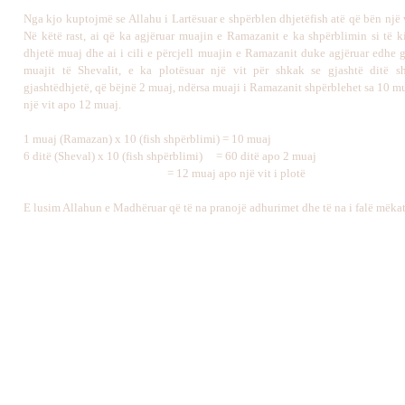
Nga kjo kuptojmë se Allahu i
L
artësuar e shpërblen dhjetëfish atë që bën një 
Në këtë rast, ai që ka agjëruar muajin e Ramazanit e ka shpërblimin si të ki
dhjetë muaj dhe ai i cili e përcjell muajin e Ramazanit duke agjëruar edhe g
muajit të Shevalit, e ka plotësuar një vit për shkak se gjashtë ditë s
gjashtëdhjetë, që bëjnë 2 muaj, ndërsa muaji i Ramazanit shpërblehet sa 10 m
një vit apo 12 muaj.
1 muaj (Ramazan) x 10 (fish shpërblimi) = 10 muaj
6 ditë (Sheval) x 10 (fish shpërblimi)
= 60 ditë apo 2 muaj
= 12 muaj apo një vit i plotë
E lusim Allahun e Madhëruar që të na pranojë adhurimet dhe të na i falë mëkat