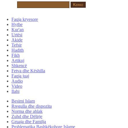
Faqja kryesore
Hytbe
Kur'an
Urtësi
Akide
Tefsir
Hadith
Fikh
Artikuj
Shkencë
Fetva dhe Këshilla
Faqja juaj
Audio
Video
Ilahi
Besimi Islam
Rregulla dhe dispozita
Norma dhe ahlak
Zuhd dhe Dëlirje
Gruaja dhe Familja
Problematika Bashkëkohore Islame