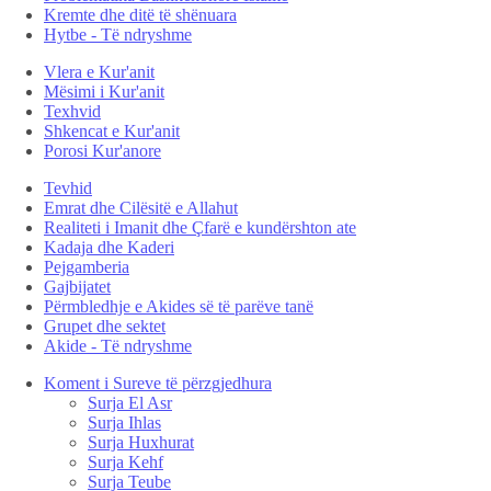
Kremte dhe ditë të shënuara
Hytbe - Të ndryshme
Vlera e Kur'anit
Mësimi i Kur'anit
Texhvid
Shkencat e Kur'anit
Porosi Kur'anore
Tevhid
Emrat dhe Cilësitë e Allahut
Realiteti i Imanit dhe Çfarë e kundërshton ate
Kadaja dhe Kaderi
Pejgamberia
Gajbijatet
Përmbledhje e Akides së të parëve tanë
Grupet dhe sektet
Akide - Të ndryshme
Koment i Sureve të përzgjedhura
Surja El Asr
Surja Ihlas
Surja Huxhurat
Surja Kehf
Surja Teube