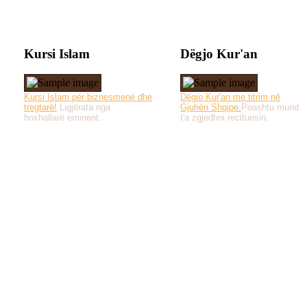
Kursi Islam
Dëgjo Kur'an
Kursi Islam për biznesmenë dhe
Dëgjo Kur'an me titrim në
tregtarë!
Ligjërata nga
Gjuhën Shqipe.
Poashtu mund
hoxhallarë eminent.
t'a zgjedhni recituesin.
Të gjitha drejtat e 