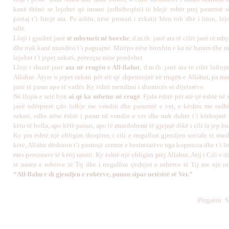
kanë thënë se lejohet që imami (udhëheqësi) të blejë robër prej pasurisë s
pastaj t’i lirojë ata. Po ashtu, nëse pronari i zekatit blen rob dhe i liron, lej
tillë.
Lloji i gjashtë janë
të mbyturit në borxhe
, d.m.th. janë ata të cilët janë të m
dhe nuk kanë mundësi t’i paguajnë. Mirëpo nëse borxhin e ka në haram dhe n
lejohet t’i jepet zekati, përveçse nëse pendohet
Lloji i shtatë janë
ata në rrugën e All-llahut
, d.m.th. janë ata të cilët lufto
Allahut. Atyre u jepet zekati për atë që shpenzojnë në rrugën e Allahut, pa ma
janë të pasur apo të varfër. Ky është mendimi i shumicës së dijetarëve.
Në llojin e tetë hyn
ai që ka mbetur në rrugë
. Fjala është për atë që është në
janë ndërprerë çdo lidhje me vendin dhe pasurinë e vet, e kështu me radhë.
zekati, edhe nëse është i pasur në vendin e vet dhe nuk duhet t’i kërkojmë a
këto të holla, apo këtë pasuri, apo të mundohemi të gjejmë dikë i cili ia jep hu
Ky pra është një obligim shoqëror, i cili e rregullon gjendjen sociale të mu
këtë, Allahu dëshiron t’i pastrojë zemrat e besimtarëve nga koprracia dhe t’i l
mes personave të këtij umeti. Ky është një obligim prej Allahut, Atij i Cili e di
të mirën e robërve të Tij dhe i rregullon çështjet e robërve të Tij me një ur
“All-llahu e di gjendjen e robërve, punon sipas urtësisë së Vet.”
Përgatiti: 