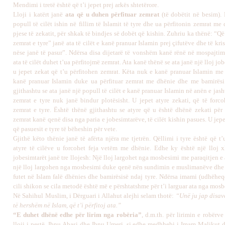
Mendimi i tretë është që t’i jepet prej arkës shtetërore.
Lloji i katërt janë
ata që u duhen përfituar zemrat
(të dobëtit në besim).
popull të cilët ishin në fillim të Islamit të tyre dhe ua përfitonin zemrat me
pjese të zekatit, për shkak të bindjes së dobët që kishin. Zuhriu ka thënë: “Që
zemrat e tyre” janë ata të cilët e kanë pranuar Islamin prej çifutëve dhe të kri
nëse janë të pasur”. Ndërsa disa dijetarë të vonshëm kanë rënë në mospajtim
ata të cilët duhet t’ua përfitojmë zemrat. Ata kanë thënë se ata janë një lloj jo
u jepet zekat që t’u përfitohen zemrat. Këta nuk e kanë pranuar Islamin me 
kanë pranuar Islamin duke ua përfituar zemrat me dhënie dhe me bamirësi
gjithashtu se ata janë një popull të cilët e kanë pranuar Islamin në anën e jas
zemrat e tyre nuk janë bindur plotësisht. U jepet atyre zekati, që të forco
zemrat e tyre. Është thënë gjithashtu se atyre që u është dhënë zekati për t
zemrat kanë qenë disa nga paria e jobesimtarëve, të cilët kishin pasues. U jepe
që pasuesit e tyre të bëheshin për vete.
Gjithë këto thënie janë të afërta njëra me tjetrën. Qëllimi i tyre është që t’
atyre të cilëve u forcohet feja vetëm me dhënie. Edhe ky është një lloj x
jobesimtarët janë tre llojesh: Një lloj largohet nga mosbesimi me paraqitjen 
një lloj largohen nga mosbesimi duke qenë nën sundimin e muslimanëve dhe nj
futet në Islam falë dhënies dhe bamirësisë ndaj tyre. Ndërsa imami (udhëheqë
cili shikon se cila metodë është më e përshtatshme për t’i larguar ata nga mosb
Në Sahihul Muslim, i Dërguari i Allahut alejhi selam thotë:
“Unë ju jap disave
të hershëm në Islam, që t’i përfitoj ata.”
“E duhet dhënë edhe për lirim nga robëria”
, d.m.th. për lirimin e robërv
lloji i pestë. Ibnu Abasi dhe Ibnu Umeri, si edhe medhhebi i Imam Malikut dh