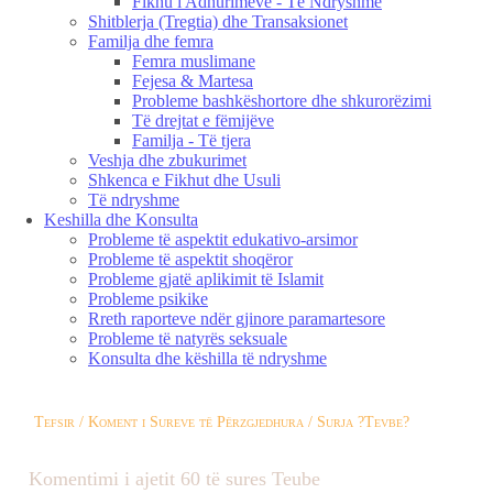
Fikhu i Adhurimeve - Të Ndryshme
Shitblerja (Tregtia) dhe Transaksionet
Familja dhe femra
Femra muslimane
Fejesa & Martesa
Probleme bashkëshortore dhe shkurorëzimi
Të drejtat e fëmijëve
Familja - Të tjera
Veshja dhe zbukurimet
Shkenca e Fikhut dhe Usuli
Të ndryshme
Keshilla dhe Konsulta
Probleme të aspektit edukativo-arsimor
Probleme të aspektit shoqëror
Probleme gjatë aplikimit të Islamit
Probleme psikike
Rreth raporteve ndër gjinore paramartesore
Probleme të natyrës seksuale
Konsulta dhe këshilla të ndryshme
Tefsir / Koment i Sureve të Përzgjedhura / Surja ?Tevbe?
Komentimi i ajetit 60 të sures Teube