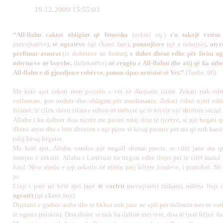
19.12.2009 15:55:03
“All-llahu caktoi obligim që lëmosha
(zekati etj.)
t'u takojë vetëm 
(nevojtarëve)
, të ngratëve
(që s'kanë fare)
, punonjësve
(që e tubojnë)
, aty
përfituar zemrat
(të dobëtëve në besim)
, e duhet dhënë edhe për lirim ng
mbyturve në borxhe,
(luftëtarëve)
në rrugën e All-llahut dhe atij që ka mbe
All-llahu e di gjendjen e robërve, punon sipas urtësisë së Vet.”
(Teube, 60)
Me këtë ajet zekati merr pozitën e vet në sheriatin islam. Zekati nuk ësh
vullnetare, por urdhër dhe obligim për muslimanin. Zekati është njëri ndë
Islamit, të cilën shteti islam e tubon në mënyrë që të kryejë një shërbim social.
Allahu i ka dalluar disa njerëz me pasuri ndaj disa të tjerëve, si një begati 
dhënë atyre dhe e bëri dhënien e një pjese të kësaj pasurie për ata që nuk kanë
ndaj kësaj begatie.
Me këtë ajet, Allahu vendos një rregull shumë preciz, se cilët janë ata q
marrjen e zekatit. Allahu i Lartësuar na tregon edhe llojet për të cilët mund
fond. Nëse njeriu e jep zekatin në njërin prej këtyre fondeve, i pranohet. Në
jo.
Lloji i parë në këtë ajet janë
të varfrit
(nevojtarët) (fukara), ndërsa lloji
ngratët
(që s'kanë fare).
Dijetarët e gjuhës arabe dhe të fikhut nuk janë në ujdi për dallimin mes të varfr
të ngratit (miskin). Disa thonë se nuk ka dallim mes tyre, disa të tjerë bëjnë da