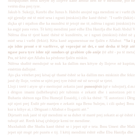
Mospajtimet rreth këtyre dy llojeve kanë arritur deri në 9 mendime, por n
vetëm disa prej tyre.
Jakub b. Sukejji, Kutebi dhe Junus b. Habibi anojnë nga mendimi se i varfri (fe
një gjendje më të mirë sesa i ngrati (miskini) dhe kanë thënë: “I varfër (fakir) 
diçka që i mjafton dhe ka mundësi të jetojë me të, ndërsa i ngrati (miskini) ë
ka asgjë para vetes. Të këtij mendimi janë edhe Ebu Hanifja dhe Kadi Abdul V
Ndërsa disa të tjerë kanë thënë të kundërtën, se i ngrati (miskini) është në
mirë sesa i varfri (fekiri). Këta kanë argumentuar me fjalën e Allahut:
“Sa i 
ajo ishte pronë e të varfërve, që veprojnë në det, e unë desha të bëjë at
ngase para tyre ishte një sundues që grabiste çdo anije
(të aftë - pa të meta
Pra, në këtë ajet Allahu ka përdorur fjalën miskin.
Ndërsa shafitë mendojnë se nuk ka dallim mes këtyre dy llojeve në kuptim
emërtim dallojnë.
Ajo çka vërehet prej kësaj që thamë është se ka dallim mes miskinit dhe fekir
janë dy lloje, vetëm se njëri prej tyre është më në nevojë se tjetri.
Lloji i tretë i atyre që e meritojnë zekatin janë
punonjësit
(që e tubojnë), d.m.t
i dërgon imami (udhëheqësi) për tubimin e zekatit dhe i autorizon për t
Buhariu shënon nga Ebu Humejd Essaidij, i cili ka thënë: “E autorizoi i Dërg
një njeri prej Esdit
p
ë
r
marrjen e zekatit nga Benu Sulejm, i cili quhej Ibnu
kur u kthye ai, i Dërguari i Allahut e llogariti atë.”
Dijetarët nuk janë të një mendimi se sa duhet të marrë prej zekatit ai që është i
tubojë atë. Rreth kësaj çështjeje kemi tre mendime.
Muxhahidi dhe Shafiu kanë thënë se i jepet një e teta. Ibnu Umeri dhe Mali
jepet një rrogë për punën e tij. I këtij mendimi është edhe Ebu Hanifja dhe p