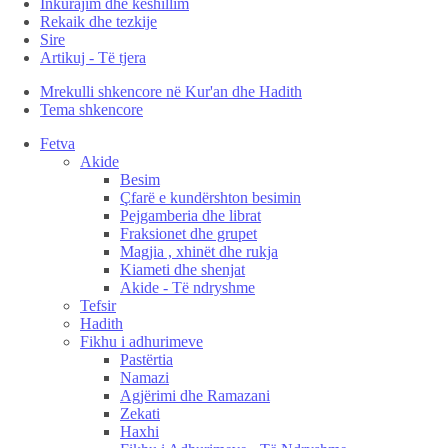
Inkurajim dhe këshillim
Rekaik dhe tezkije
Sire
Artikuj - Të tjera
Mrekulli shkencore në Kur'an dhe Hadith
Tema shkencore
Fetva
Akide
Besim
Çfarë e kundërshton besimin
Pejgamberia dhe librat
Fraksionet dhe grupet
Magjia , xhinët dhe rukja
Kiameti dhe shenjat
Akide - Të ndryshme
Tefsir
Hadith
Fikhu i adhurimeve
Pastërtia
Namazi
Agjërimi dhe Ramazani
Zekati
Haxhi