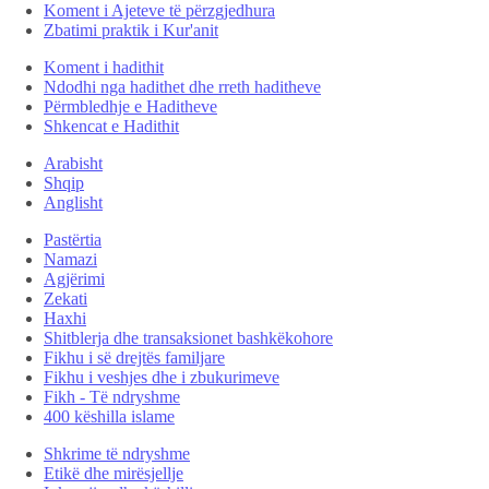
Koment i Ajeteve të përzgjedhura
Zbatimi praktik i Kur'anit
Koment i hadithit
Ndodhi nga hadithet dhe rreth haditheve
Përmbledhje e Haditheve
Shkencat e Hadithit
Arabisht
Shqip
Anglisht
Pastërtia
Namazi
Agjërimi
Zekati
Haxhi
Shitblerja dhe transaksionet bashkëkohore
Fikhu i së drejtës familjare
Fikhu i veshjes dhe i zbukurimeve
Fikh - Të ndryshme
400 këshilla islame
Shkrime të ndryshme
Etikë dhe mirësjellje