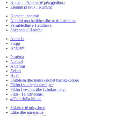
Koment i Ajeteve të përzgjedhura
Zbatimi praktik i Kur'anit
Koment i hadithit
Ndodhi nga hadithet dhe rreth haditheve
Përmbledhje e Haditheve
Shkencat e Hadithit
Arabisht
Shqip
Anglisht
Pastërtia
Namazi
Agjërimi
Zekati
Haxhi
Shitblerja dhe transaksionet bashkëkohore
Fikhu i së drejtës familjare
Fikhu i veshjes dhe i zbukurimeve
Fikh - Të ndryshme
400 këshilla islame
Shkrime të ndryshme
Etikë dhe mirësjellje