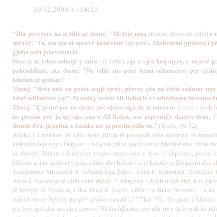
19.12.2009 15:54:33
“Dhe prej tyre ka të tillë që thonë: "Më lejo mua
(të mos shkoj në luftë)
e 
sprovë!" Ja, ata mu në sprovë kanë rënë
(më parë)
. Xhehenemi gjithsesi i p
gjitha anët jobesimtarët.
Nëse ty të takon ndonjë e mirë
(në luftë)
, ajo u vjen keq atyre, e nëse të 
pakëndshme, ata thonë: "Ne edhe më parë kemi ndërmarrë për çësht
kthehen të gëzuar.”
Thuaj: "Neve nuk na godet asgjë tjetër, përveç çka na është caktuar nga 
është ndihmëtar yni". Prandaj, vetëm All-llahut le t'i mbështeten besimtarët
Thuaj: "Ç’pritni për ne tjetër, pos njërës nga dy të mirat
(o fitues, o dëshm
ne presim për ju që nga ana e All-llahut, ose nëpërmjet duarve tona, t
dënim. Pra, ju pritni, e bashkë me ju presim edhe ne.”
(Teube, 49-52)
Allahu i Lartësuar në këto ajete fillon të paraqesë disa shembuj të munafik
kërkonin leje nga i Dërguari i Allahut për të qëndruar në Medinë dhe për të m
në betejë. Allahu i Lartësuar tregon arsyetimet e tyre të shpikura, pastaj 
fshehin ata në gjokset e tyre; zilinë dhe luftën e tyre kundër të Dërguarit dhe s
Transmeton Muhamed b. Is’haku nga Zuhri, Jezid b. Rummani, Abdullah b
Asim b. Katadeja, të cilët kanë thënë: “I Dërguari i Allahut një ditë, kur ishte
të betejës së Tebukut, i tha Xhed b. Kajsit, vëllait të Benu Selemes:
“A ke 
luftosh benu Asferin (ka për qëllim romakët)?”
Tha: “O i Dërguari i Allahut
jep leje mua dhe mos më sprovo? Pasha Allahun, populli im e di se nuk ka ndo