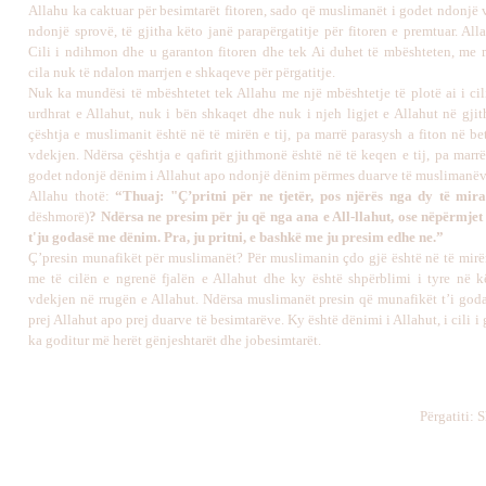
Allahu ka caktuar për besimtarët fitoren, sado që muslimanët i godet ndonjë 
ndonjë sprovë, të gjitha këto janë parapërgatitje për fitoren e premtuar. All
Cili i ndihmon dhe u garanton fitoren dhe tek Ai duhet të mbështeten, me 
cila nuk të ndalon marrjen e shkaqeve për përgatitje.
Nuk ka mundësi të mbështetet tek Allahu me një mbështetje të plotë ai i cil
urdhrat e Allahut, nuk i bën shkaqet dhe nuk i njeh ligjet e Allahut në gjit
çështja e muslimanit është në të mirën e tij, pa marrë parasysh a fiton në be
vdekjen. Ndërsa çështja e qafirit gjithmonë është në të keqen e tij, pa marr
godet ndonjë dënim i Allahut apo ndonjë dënim përmes duarve të muslimanëv
Allahu thotë:
“Thuaj: "Ç’pritni për ne tjetër, pos njërës nga dy të mir
dëshmorë)
? Ndërsa ne presim për ju që nga ana e All-llahut, ose nëpërmjet
t'ju godasë me dënim. Pra, ju pritni, e bashkë me ju presim edhe ne.”
Ç’presin munafikët për muslimanët? Për muslimanin çdo gjë është në të mirën 
me të cilën e ngrenë fjalën e Allahut dhe ky është shpërblimi i tyre në k
vdekjen në rrugën e Allahut. Ndërsa muslimanët presin që munafikët t’i god
prej Allahut apo prej duarve të besimtarëve. Ky është dënimi i Allahut, i cili i g
ka goditur më herët gënjeshtarët dhe jobesimtarët.
Përgatiti: 