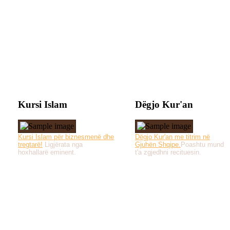
Kursi Islam
Dëgjo Kur'an
Kursi Islam për biznesmenë dhe
Dëgjo Kur'an me titrim në
tregtarë!
Ligjërata nga
Gjuhën Shqipe.
Poashtu mund
hoxhallarë eminent.
t'a zgjedhni recituesin.
Të gjitha drejtat e 