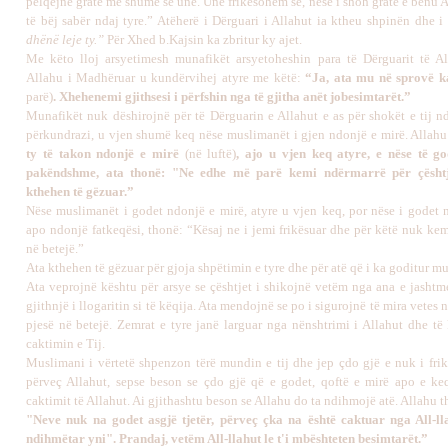
pëlqejnë gratë më shumë se unë. Unë frikësohem se, nëse i shoh gratë e benu A
të bëj sabër ndaj tyre.” Atëherë i Dërguari i Allahut ia ktheu shpinën dhe i
dhënë leje ty.”
Për Xhed b.Kajsin ka zbritur ky ajet.
Me këto lloj arsyetimesh munafikët arsyetoheshin para të Dërguarit të Al
Allahu i Madhëruar u kundërvihej atyre me këtë:
“Ja, ata mu në sprovë 
parë)
. Xhehenemi gjithsesi i përfshin nga të gjitha anët jobesimtarët.”
Munafikët nuk dëshirojnë për të Dërguarin e Allahut e as për shokët e tij nd
përkundrazi, u vjen shumë keq nëse muslimanët i gjen ndonjë e mirë. Allahu
ty të takon ndonjë e mirë
(në luftë)
, ajo u vjen keq atyre, e nëse të g
pakëndshme, ata thonë: "Ne edhe më parë kemi ndërmarrë për çësht
kthehen të gëzuar.”
Nëse muslimanët i godet ndonjë e mirë, atyre u vjen keq, por nëse i godet 
apo ndonjë fatkeqësi, thonë: “Kësaj ne i jemi frikësuar dhe për këtë nuk kem
në betejë.”
Ata kthehen të gëzuar për gjoja shpëtimin e tyre dhe për atë që i ka goditur m
Ata veprojnë kështu për arsye se çështjet i shikojnë vetëm nga ana e jashtm
gjithnjë i llogaritin si të këqija. Ata mendojnë se po i sigurojnë të mira vetes
pjesë në betejë. Zemrat e tyre janë larguar nga nënshtrimi i Allahut dhe të
caktimin e Tij.
Muslimani i vërtetë shpenzon tërë mundin e tij dhe jep çdo gjë e nuk i frik
përveç Allahut, sepse beson se çdo gjë që e godet, qoftë e mirë apo e keq
caktimit të Allahut. Ai gjithashtu beson se Allahu do ta ndihmojë atë. Allahu 
"Neve nuk na godet asgjë tjetër, përveç çka na është caktuar nga All-ll
ndihmëtar yni". Prandaj, vetëm All-llahut le t'i mbështeten besimtarët.”