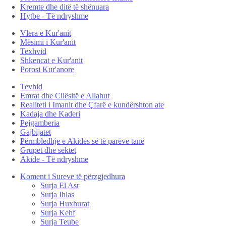
Kremte dhe ditë të shënuara
Hytbe - Të ndryshme
Vlera e Kur'anit
Mësimi i Kur'anit
Texhvid
Shkencat e Kur'anit
Porosi Kur'anore
Tevhid
Emrat dhe Cilësitë e Allahut
Realiteti i Imanit dhe Çfarë e kundërshton ate
Kadaja dhe Kaderi
Pejgamberia
Gajbijatet
Përmbledhje e Akides së të parëve tanë
Grupet dhe sektet
Akide - Të ndryshme
Koment i Sureve të përzgjedhura
Surja El Asr
Surja Ihlas
Surja Huxhurat
Surja Kehf
Surja Teube