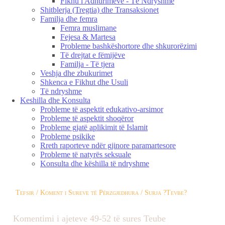
Fikhu i Adhurimeve - Të Ndryshme
Shitblerja (Tregtia) dhe Transaksionet
Familja dhe femra
Femra muslimane
Fejesa & Martesa
Probleme bashkëshortore dhe shkurorëzimi
Të drejtat e fëmijëve
Familja - Të tjera
Veshja dhe zbukurimet
Shkenca e Fikhut dhe Usuli
Të ndryshme
Keshilla dhe Konsulta
Probleme të aspektit edukativo-arsimor
Probleme të aspektit shoqëror
Probleme gjatë aplikimit të Islamit
Probleme psikike
Rreth raporteve ndër gjinore paramartesore
Probleme të natyrës seksuale
Konsulta dhe këshilla të ndryshme
Tefsir / Koment i Sureve të Përzgjedhura / Surja ?Tevbe?
Komentimi i ajeteve 49-52 të sures Teube