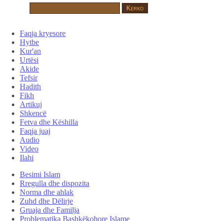
Faqja kryesore
Hytbe
Kur'an
Urtësi
Akide
Tefsir
Hadith
Fikh
Artikuj
Shkencë
Fetva dhe Këshilla
Faqja juaj
Audio
Video
Ilahi
Besimi Islam
Rregulla dhe dispozita
Norma dhe ahlak
Zuhd dhe Dëlirje
Gruaja dhe Familja
Problematika Bashkëkohore Islame