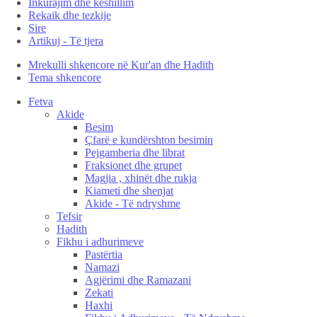
Inkurajim dhe këshillim
Rekaik dhe tezkije
Sire
Artikuj - Të tjera
Mrekulli shkencore në Kur'an dhe Hadith
Tema shkencore
Fetva
Akide
Besim
Çfarë e kundërshton besimin
Pejgamberia dhe librat
Fraksionet dhe grupet
Magjia , xhinët dhe rukja
Kiameti dhe shenjat
Akide - Të ndryshme
Tefsir
Hadith
Fikhu i adhurimeve
Pastërtia
Namazi
Agjërimi dhe Ramazani
Zekati
Haxhi