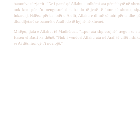
banorëve të zjarrit: “Ne i pamë që Allahu i urdhëroi ata për të hyrë në xhene
nuk keni për t’u brengosur” d.m.th.: do të jenë të futur në xhenet, sipa
fukarenj. Ndërsa për banorët e Arafit, Allahu e di më së miri për ta dhe p
disa dijetarë se banorët e Arafit do të hyjnë në xhenet.
Mirëpo, fjala e Allahut të Madhëruar: “...por ata shpresojnë” tregon se at
Hasen el Basri ka thënë: “Nuk i vendosi Allahu ata në Araf, të cilët i shi
se Ai dëshiroi që t’i nderojë.”