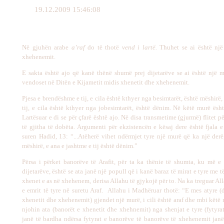
19.12.2009 15:46:08
Në gjuhën arabe
a’raf
do të thotë
vend i lartë.
Thuhet se ai është një
xhehenemit.
E sakta është ajo që kanë thënë shumë prej dijetarëve se ai është një mu
vendoset në Ditën e Kijametit midis xhenetit dhe xhehenemit.
Pjesa e brendëshme e tij, e cila është kthyer nga besimtarët, është mëshirë,
tij, e cila është kthyer nga jobesimtarët, është dënim. Në këtë murë ësh
Lartësuar e di se për çfarë është ajo. Në disa transmetime (gjurmë) flitet pë
të gjitha të dobëta. Argumenti për ekzistencën e kësaj dere është fjala e
suren Hadid, 13: “...Atëherë vihet ndërmjet tyre një murë që ka një derë,
mëshirë, e ana e jashtme e tij është dënim.”
Përsa i përket banorëve të Arafit, për ta ka thënie të shumta, ku më e 
dijetarëve, është se ata janë një popull që i kanë baraz të mirat e tyre me 
xhenet e as në xhehenem, derisa Allahu të gjykojë për to. Na ka treguar All
e emrit të tyre në suretu Araf. Allahu i Madhëruar thotë: “E mes atyre (
xhenetit dhe xhehenemit) gjendet një murë, i cili është araf dhe mbi këtë 
njohin ata (banorët e xhenetit dhe xhehnemit) nga shenjat e tyre (fytyra
janë të bardha ndërsa fytyrat e banorëve të banorëve të xhehenemit janë