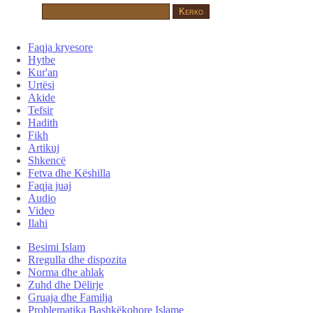
Faqja kryesore
Hytbe
Kur'an
Urtësi
Akide
Tefsir
Hadith
Fikh
Artikuj
Shkencë
Fetva dhe Këshilla
Faqja juaj
Audio
Video
Ilahi
Besimi Islam
Rregulla dhe dispozita
Norma dhe ahlak
Zuhd dhe Dëlirje
Gruaja dhe Familja
Problematika Bashkëkohore Islame