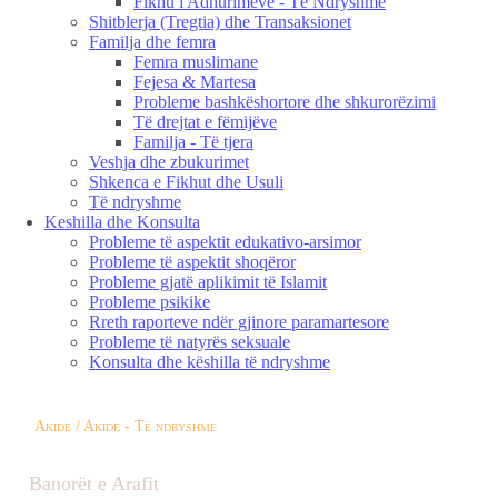
Fikhu i Adhurimeve - Të Ndryshme
Shitblerja (Tregtia) dhe Transaksionet
Familja dhe femra
Femra muslimane
Fejesa & Martesa
Probleme bashkëshortore dhe shkurorëzimi
Të drejtat e fëmijëve
Familja - Të tjera
Veshja dhe zbukurimet
Shkenca e Fikhut dhe Usuli
Të ndryshme
Keshilla dhe Konsulta
Probleme të aspektit edukativo-arsimor
Probleme të aspektit shoqëror
Probleme gjatë aplikimit të Islamit
Probleme psikike
Rreth raporteve ndër gjinore paramartesore
Probleme të natyrës seksuale
Konsulta dhe këshilla të ndryshme
Akide / Akide - Të ndryshme
Banorët e Arafit