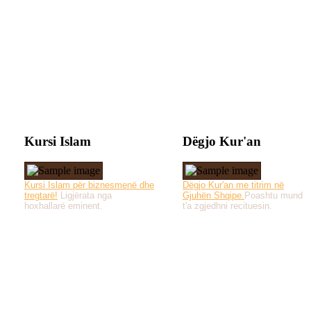
Kursi Islam
Dëgjo Kur'an
Kursi Islam për biznesmenë dhe
Dëgjo Kur'an me titrim në
tregtarë!
Ligjërata nga
Gjuhën Shqipe.
Poashtu mund
hoxhallarë eminent.
t'a zgjedhni recituesin.
Të gjitha drejtat e 