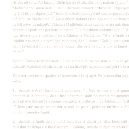
Allahu në suren Ali Imran: “Ditën kur do të zbardhen dhe nxihen fytyrat.” 
Madhëruar në suren Araf: “...Ata i thërrasin banorët e xhenetit: ‘Paqja qo
hyrë në të, por shpresojnë.” Banorët e Arafit nuk hyrë në xhenet, por shpres
e Allahut të Madhëruar: “E kur u shkon shikimi i tyre nga ata të xhehenem
na bëj neve me mizorët.” Allahu i Madhëruar na ka sqaruar se ata nuk duan
banorët e zjarrit dhe për këtë ka thënë: “E kur u shkon shikimi i tyre...” d.
nga frika e tyre e madhe. Fjala e Allahut të Madhëruar: “Ata të Arafit i t
njohin nga shenja e tyre (nga mohuesit) dhe u thonë: “Nuk ju vleu grum
bënit kryelartësi (d.m.th.: ajo që punuat dhe bëtë në dynja nuk ju largoi
ahiret.”
Fjala e Allahut të Madhëruar: “E ata për të cilët betoheshin se nuk ka për
mëshirë. Vazhdoni në xhenet, as nuk ka frikë për ju, as nuk keni për t’u bre
Dijetarët janë në mospajtim në komentin e këtij ajeti. Po përmendim pre
sakta:
1.
Banorët e Arafit kur i thonë mohuesve: “... Nuk ju vleu ajo që gru
betohen se Allahu nuk do t’i fusë banorët e Arafit në xhenet me argumen
jenë në Araf dhe në këtë moment engjëjt, të urdhëruar nga Allahu, do t’u t
“E këta janë ata që betoheshit se nuk ka për t’i përfshirë mëshira e Al
d.m.th.: banorët e Arafit .
2.
Banorët e Arafit do t’i thonë banorëve të zjarrit për disa besimtarë 
talleshin në dynja e u thoshin atyre: “Uallahi, nuk do të hyni në xhenet” 