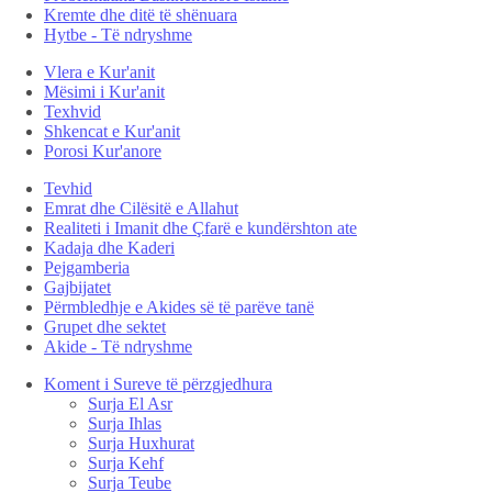
Kremte dhe ditë të shënuara
Hytbe - Të ndryshme
Vlera e Kur'anit
Mësimi i Kur'anit
Texhvid
Shkencat e Kur'anit
Porosi Kur'anore
Tevhid
Emrat dhe Cilësitë e Allahut
Realiteti i Imanit dhe Çfarë e kundërshton ate
Kadaja dhe Kaderi
Pejgamberia
Gajbijatet
Përmbledhje e Akides së të parëve tanë
Grupet dhe sektet
Akide - Të ndryshme
Koment i Sureve të përzgjedhura
Surja El Asr
Surja Ihlas
Surja Huxhurat
Surja Kehf
Surja Teube