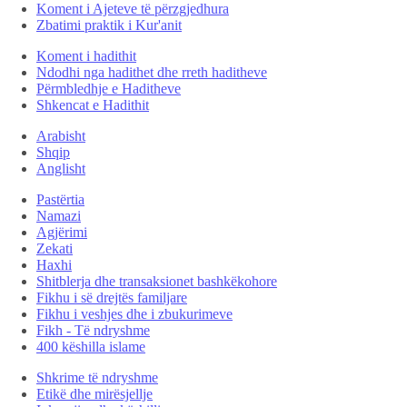
Koment i Ajeteve të përzgjedhura
Zbatimi praktik i Kur'anit
Koment i hadithit
Ndodhi nga hadithet dhe rreth haditheve
Përmbledhje e Haditheve
Shkencat e Hadithit
Arabisht
Shqip
Anglisht
Pastërtia
Namazi
Agjërimi
Zekati
Haxhi
Shitblerja dhe transaksionet bashkëkohore
Fikhu i së drejtës familjare
Fikhu i veshjes dhe i zbukurimeve
Fikh - Të ndryshme
400 këshilla islame
Shkrime të ndryshme
Etikë dhe mirësjellje