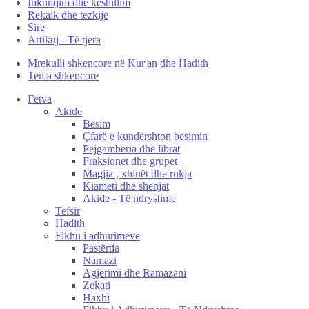
Inkurajim dhe këshillim
Rekaik dhe tezkije
Sire
Artikuj - Të tjera
Mrekulli shkencore në Kur'an dhe Hadith
Tema shkencore
Fetva
Akide
Besim
Çfarë e kundërshton besimin
Pejgamberia dhe librat
Fraksionet dhe grupet
Magjia , xhinët dhe rukja
Kiameti dhe shenjat
Akide - Të ndryshme
Tefsir
Hadith
Fikhu i adhurimeve
Pastërtia
Namazi
Agjërimi dhe Ramazani
Zekati
Haxhi