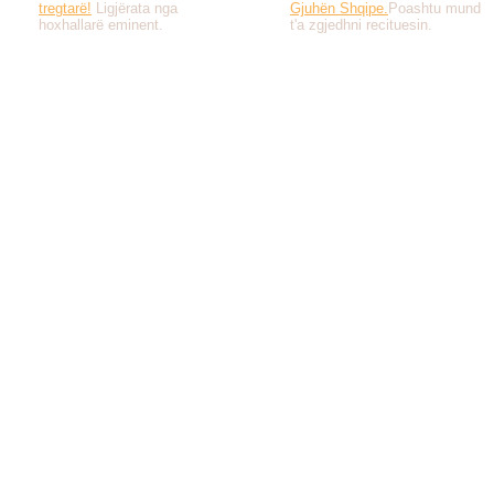
tregtarë!
Ligjërata nga
Gjuhën Shqipe.
Poashtu mund
hoxhallarë eminent.
t'a zgjedhni recituesin.
Të gjitha drejtat e 