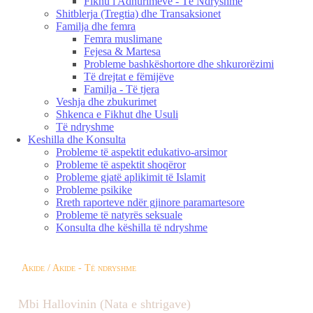
Fikhu i Adhurimeve - Të Ndryshme
Shitblerja (Tregtia) dhe Transaksionet
Familja dhe femra
Femra muslimane
Fejesa & Martesa
Probleme bashkëshortore dhe shkurorëzimi
Të drejtat e fëmijëve
Familja - Të tjera
Veshja dhe zbukurimet
Shkenca e Fikhut dhe Usuli
Të ndryshme
Keshilla dhe Konsulta
Probleme të aspektit edukativo-arsimor
Probleme të aspektit shoqëror
Probleme gjatë aplikimit të Islamit
Probleme psikike
Rreth raporteve ndër gjinore paramartesore
Probleme të natyrës seksuale
Konsulta dhe këshilla të ndryshme
Akide / Akide - Të ndryshme
Mbi Hallovinin (Nata e shtrigave)