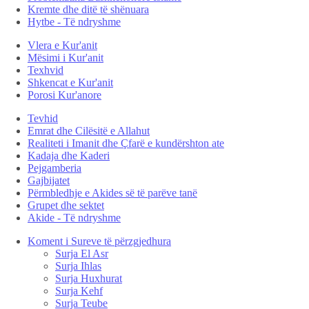
Kremte dhe ditë të shënuara
Hytbe - Të ndryshme
Vlera e Kur'anit
Mësimi i Kur'anit
Texhvid
Shkencat e Kur'anit
Porosi Kur'anore
Tevhid
Emrat dhe Cilësitë e Allahut
Realiteti i Imanit dhe Çfarë e kundërshton ate
Kadaja dhe Kaderi
Pejgamberia
Gajbijatet
Përmbledhje e Akides së të parëve tanë
Grupet dhe sektet
Akide - Të ndryshme
Koment i Sureve të përzgjedhura
Surja El Asr
Surja Ihlas
Surja Huxhurat
Surja Kehf
Surja Teube