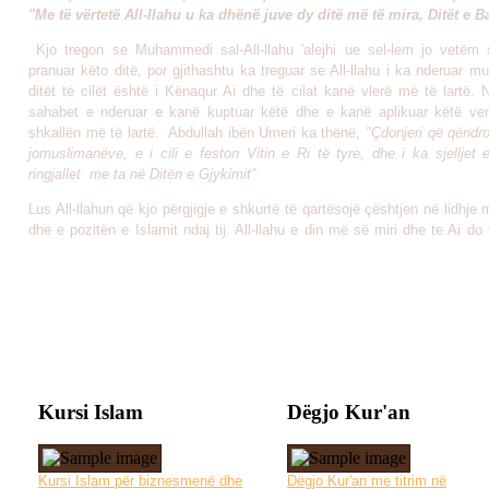
"Me të vërtetë All-llahu u ka dhënë juve dy ditë më të mira, Ditët e 
Kjo tregon se Muhammedi sal-All-llahu 'alejhi ue sel-lem jo vetëm
pranuar këto ditë, por gjithashtu ka treguar se All-llahu i ka nderuar 
ditët të cilët është i Kënaqur Ai dhe të cilat kanë vlerë më të lartë. 
sahabet e nderuar e kanë kuptuar këtë dhe e kanë aplikuar këtë ve
shkallën më të lartë. Abdullah ibën Umeri ka thënë,
"Çdonjeri që qëndr
jomuslimanëve, e i cili e feston Vitin e Ri të tyre, dhe i ka sjelljet 
ringjallet me ta në Ditën e Gjykimit”
Lus All-llahun që kjo përgjigje e shkurtë të qartësojë çështjen në lidhje 
dhe e pozitën e Islamit ndaj tij. All-llahu e din më së miri dhe te Ai do
Kursi Islam
Dëgjo Kur'an
Kursi Islam për biznesmenë dhe
Dëgjo Kur'an me titrim në