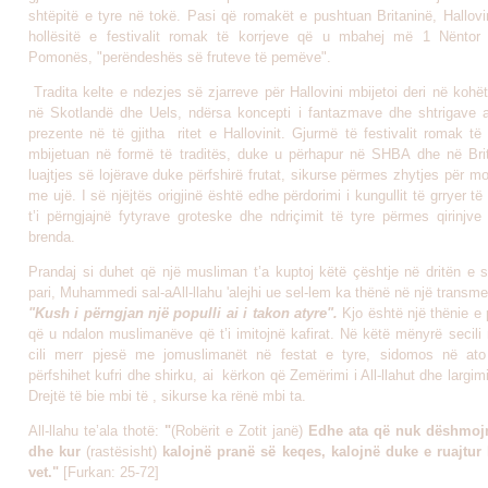
shtëpitë e tyre në tokë. Pasi që romakët e pushtuan Britaninë, Hallovi
hollësitë e festivalit romak të korrjeve që u mbahej më 1 Nëntor
Pomonës, "perëndeshës së fruteve të pemëve".
Tradita kelte e ndezjes së zjarreve për Hallovini mbijetoi deri në koh
në Skotlandë dhe Uels, ndërsa koncepti i fantazmave dhe shtrigave
prezente në të gjitha ritet e Hallovinit. Gjurmë të festivalit romak të
mbijetuan në formë të traditës, duke u përhapur në SHBA dhe në Bri
luajtjes së lojërave duke përfshirë frutat, sikurse përmes zhytjes për m
me ujë. I së njëjtës origjinë është edhe përdorimi i kungullit të grryer t
t’i përngjajnë fytyrave groteske dhe ndriçimit të tyre përmes qirinjve
brenda.
Prandaj si duhet që një musliman t’a kuptoj këtë çështje në dritën e s
pari, Muhammedi sal-aAll-llahu 'alejhi ue sel-lem ka thënë në një transme
"Kush i përngjan një populli ai i takon atyre".
Kjo është një thënie e 
që u ndalon muslimanëve që t’i imitojnë kafirat. Në këtë mënyrë secili
cili merr pjesë me jomuslimanët në festat e tyre, sidomos në ato
përfshihet kufri dhe shirku, ai kërkon që Zemërimi i All-llahut dhe largi
Drejtë të bie mbi të , sikurse ka rënë mbi ta.
All-llahu te’ala thotë:
"
(Robërit e Zotit janë)
Edhe ata që nuk dëshmoj
dhe kur
(rastësisht)
kalojnë pranë së keqes, kalojnë duke e ruajtur 
vet."
[Furkan: 25-72]