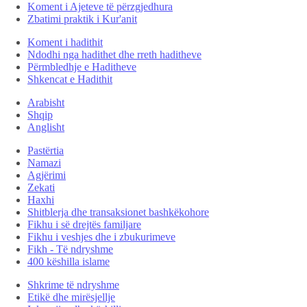
Koment i Ajeteve të përzgjedhura
Zbatimi praktik i Kur'anit
Koment i hadithit
Ndodhi nga hadithet dhe rreth haditheve
Përmbledhje e Haditheve
Shkencat e Hadithit
Arabisht
Shqip
Anglisht
Pastërtia
Namazi
Agjërimi
Zekati
Haxhi
Shitblerja dhe transaksionet bashkëkohore
Fikhu i së drejtës familjare
Fikhu i veshjes dhe i zbukurimeve
Fikh - Të ndryshme
400 këshilla islame
Shkrime të ndryshme
Etikë dhe mirësjellje