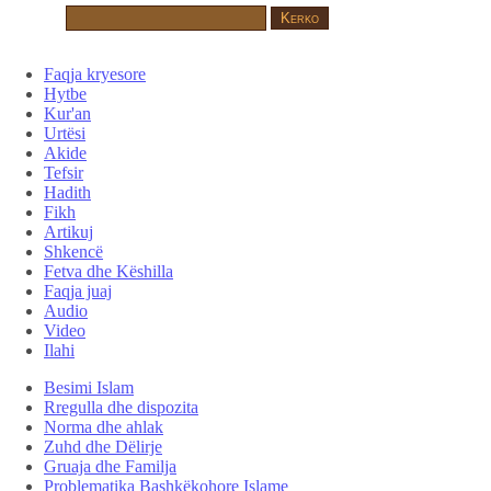
Faqja kryesore
Hytbe
Kur'an
Urtësi
Akide
Tefsir
Hadith
Fikh
Artikuj
Shkencë
Fetva dhe Këshilla
Faqja juaj
Audio
Video
Ilahi
Besimi Islam
Rregulla dhe dispozita
Norma dhe ahlak
Zuhd dhe Dëlirje
Gruaja dhe Familja
Problematika Bashkëkohore Islame