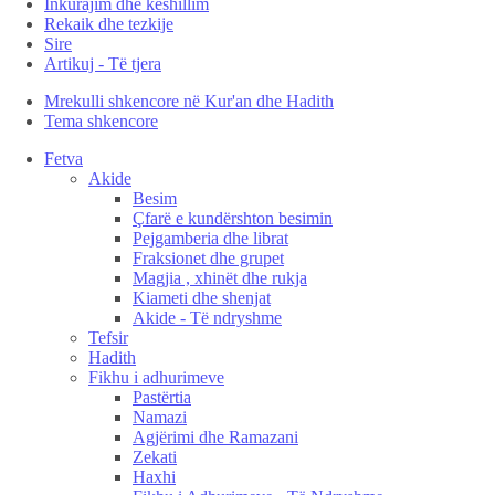
Inkurajim dhe këshillim
Rekaik dhe tezkije
Sire
Artikuj - Të tjera
Mrekulli shkencore në Kur'an dhe Hadith
Tema shkencore
Fetva
Akide
Besim
Çfarë e kundërshton besimin
Pejgamberia dhe librat
Fraksionet dhe grupet
Magjia , xhinët dhe rukja
Kiameti dhe shenjat
Akide - Të ndryshme
Tefsir
Hadith
Fikhu i adhurimeve
Pastërtia
Namazi
Agjërimi dhe Ramazani
Zekati
Haxhi