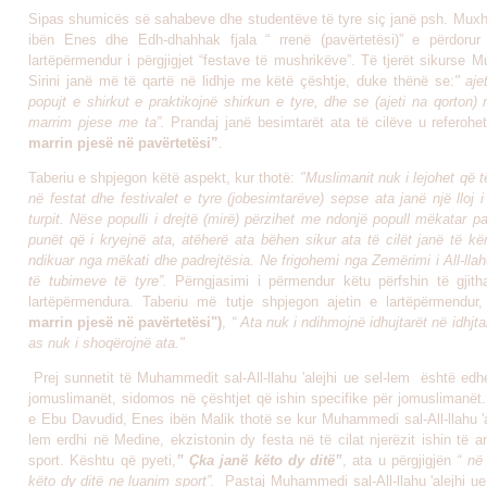
Sipas shumicës së sahabeve dhe studentëve të tyre siç janë psh. Muxha
ibën Enes dhe Edh-dhahhak fjala “ rrenë (pavërtetësi)” e përdorur
lartëpërmendur i përgjigjet “festave të mushrikëve”. Të tjerët sikurse
Sirini janë më të qartë në lidhje me këtë çështje, duke thënë se:
" aje
popujt e shirkut e praktikojnë shirkun e tyre, dhe se (ajeti na qorton)
marrim pjese me ta”.
Prandaj janë besimtarët ata të cilëve u referohet
marrin pjesë në pavërtetësi”
.
Taberiu e shpjegon këtë aspekt, kur thotë:
"Muslimanit nuk i lejohet që t
në festat dhe festivalet e tyre (jobesimtarëve) sepse ata janë një lloj 
turpit. Nëse populli i drejtë (mirë) përzihet me ndonjë popull mëkatar p
punët që i kryejnë ata, atëherë ata bëhen sikur ata të cilët janë të k
ndikuar nga mëkati dhe padrejtësia. Ne frigohemi nga Zemërimi i All-lla
të tubimeve të tyre”.
Përngjasimi i përmendur këtu përfshin të gjit
lartëpërmendura. Taberiu më tutje shpjegon ajetin e lartëpërmendur
marrin pjesë në pavërtetësi")
,
“ Ata nuk i ndihmojnë idhujtarët në idhjta
as nuk i shoqërojnë ata."
Prej sunnetit të Muhammedit sal-All-llahu 'alejhi ue sel-lem është edh
jomuslimanët, sidomos në çështjet që ishin specifike për jomuslimanët
e Ebu Davudid, Enes ibën Malik thotë se kur Muhammedi sal-All-llahu 'a
lem erdhi në Medine, ekzistonin dy festa në të cilat njerëzit ishin të
sport. Kështu që pyeti,
” Çka janë këto dy ditë”
, ata u përgjigjën
“ në
këto dy ditë ne luanim sport”.
Pastaj Muhammedi sal-All-llahu 'alejhi ue