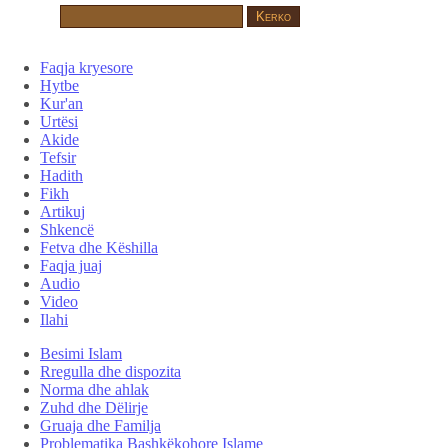
Faqja kryesore
Hytbe
Kur'an
Urtësi
Akide
Tefsir
Hadith
Fikh
Artikuj
Shkencë
Fetva dhe Këshilla
Faqja juaj
Audio
Video
Ilahi
Besimi Islam
Rregulla dhe dispozita
Norma dhe ahlak
Zuhd dhe Dëlirje
Gruaja dhe Familja
Problematika Bashkëkohore Islame