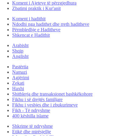
Koment i Ajeteve të përzgjedhura
Zbatimi praktik i Kur'anit
Koment i hadithit
Ndodhi nga hadithet dhe rreth haditheve
Përmbledhje e Haditheve
Shkencat e Hadithit
Arabisht
Shqip
Anglisht
Pastërtia
Namazi
Agjërimi
Zekati
Haxhi
Shitblerja dhe transaksionet bashkëkohore
Fikhu i së drejtës familjare
Fikhu i veshjes dhe i zbukurimeve
Fikh - Të ndryshme
400 këshilla islame
Shkrime të ndryshme
Etikë dhe mirësjellje