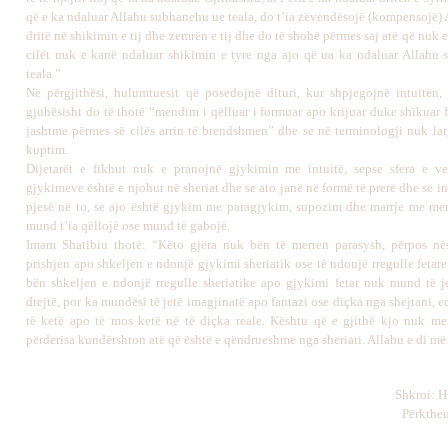
që e ka ndaluar Allahu subhanehu ue teala, do t’ia zëvendësojë (kompensojë) 
dritë në shikimin e tij dhe zemrën e tij dhe do të shohë përmes saj atë që nuk e
cilët nuk e kanë ndaluar shikimin e tyre nga ajo që ua ka ndaluar Allahu
teala.”
Në përgjithësi, hulumtuesit që posedojnë dituri, kur shpjegojnë intuitën,
gjuhësisht do të thotë “mendim i qëlluar i formuar apo krijuar duke shikuar 
jashtme përmes së cilës arrin të brendshmen” dhe se në terminologji nuk la
kuptim.
Dijetarët e fikhut nuk e pranojnë gjykimin me intuitë, sepse sfera e ve
gjykimeve është e njohur në sheriat dhe se ato janë në formë të prerë dhe se i
pjesë në to, se ajo është gjykim me paragjykim, supozim dhe marrje me me
mund t’ia qëllojë ose mund të gabojë.
Imam Shatibiu thotë: “Këto gjëra nuk bën të merren parasysh, përpos n
prishjen apo shkeljen e ndonjë gjykimi sheriatik ose të ndonjë rregulle fetare
bën shkeljen e ndonjë rregulle sheriatike apo gjykimi fetar nuk mund të je
drejtë, por ka mundësi të jetë imagjinatë apo fantazi ose diçka nga shejtani,
të ketë apo të mos ketë në të diçka reale. Kështu që e gjithë kjo nuk mer
përderisa kundërshton atë që është e qëndrueshme nga sheriati. Allahu e di më 
Shkroi: H
Përktheu