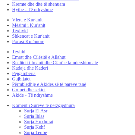
Kremte dhe ditë të shënuara
Hytbe - Të ndryshme
Vlera e Kur'anit
Mësimi i Kur'anit
Texhvid
Shkencat e Kur'anit
Porosi Kur'anore
Tevhid
Emrat dhe Cilësitë e Allahut
Realiteti i Imanit dhe Çfarë e kundërshton ate
Kadaja dhe Kaderi
Pejgamberia
Gajbijatet
Përmbledhje e Akides së të parëve tanë
Grupet dhe sektet
Akide - Të ndryshme
Koment i Sureve të përzgjedhura
Surja El Asr
Surja Ihlas
Surja Huxhurat
Surja Kehf
Surja Teube