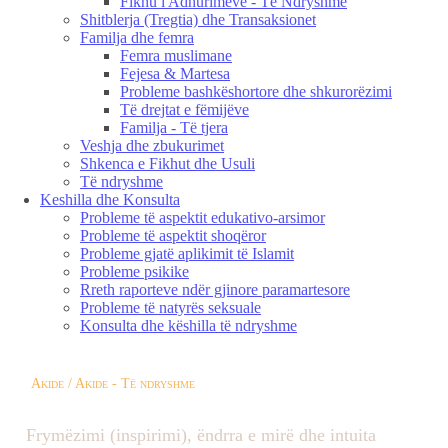
Fikhu i Adhurimeve - Të Ndryshme
Shitblerja (Tregtia) dhe Transaksionet
Familja dhe femra
Femra muslimane
Fejesa & Martesa
Probleme bashkëshortore dhe shkurorëzimi
Të drejtat e fëmijëve
Familja - Të tjera
Veshja dhe zbukurimet
Shkenca e Fikhut dhe Usuli
Të ndryshme
Keshilla dhe Konsulta
Probleme të aspektit edukativo-arsimor
Probleme të aspektit shoqëror
Probleme gjatë aplikimit të Islamit
Probleme psikike
Rreth raporteve ndër gjinore paramartesore
Probleme të natyrës seksuale
Konsulta dhe këshilla të ndryshme
Akide / Akide - Të ndryshme
Frymëzimi (inspirimi), ëndrra e mirë dhe intuita