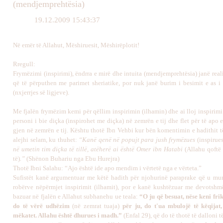
(mendjemprehtësia)
19.12.2009 15:43:37
Në emër të Allahut, Mëshiruesit, Mëshirëplotit!
Rregull:
Frymëzimi (inspirimi), ëndrra e mirë dhe intuita (mendjemprehtësia) janë real
që të përputhen me parimet sheriatike, por nuk janë burim i besimit e as i l
(nxjerrjes së ligjeve).
Me fjalën frymëzim kemi për qëllim inspirimin (ilhamin) dhe ai lloj inspirimi
personi i bie diçka (inspirohet me diçka) në zemrën e tij dhe flet për të apo e
gjen në zemrën e tij. Kështu thotë Ibn Vehbi kur bën komentimin e hadithit t
alejhi selam, ku thuhet:
“Kanë qenë në popujt para jush frymëzues
(inspirues
në umetin tim diçka të tillë, atëherë ai është Omer ibn Hatabi
(
Allahu qoftë
të
)
.”
(Shënon Buhariu nga Ebu Hurejra)
Thotë Ibni Salahu: “Ajo është ide apo mendim i vërtetë nga e vërteta.”
Sufistët kanë argumentuar me këtë hadith për njohurinë paraprake që u mu
robërve nëpërmjet inspirimit (ilhamit), por e kanë kushtëzuar me devotshm
bazuar në fjalën e Allahut subhanehu ue teala:
“O ju që besuat, nëse keni fri
do të vërë udhëzim
(në zemrat tuaja)
për ju, do t'ua mbulojë të këqijat,
mëkatet. Allahu është dhurues i madh.”
(Enfal 29), që do të thotë të dalloni t