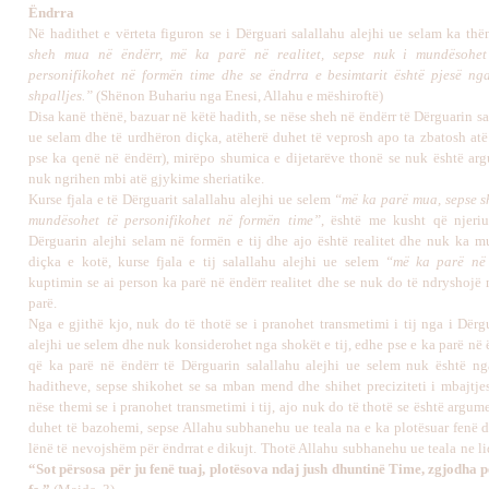
Ëndrra
Në hadithet e vërteta figuron se i Dërguari salallahu alejhi ue selam ka th
sheh mua në ëndërr, më ka parë në realitet, sepse nuk i mundësohet 
personifikohet në formën time dhe se ëndrra e besimtarit është pjesë ng
shpalljes.”
(Shënon Buhariu nga Enesi, Allahu e mëshiroftë)
Disa kanë thënë, bazuar në këtë hadith, se nëse sheh në ëndërr të Dërguarin sa
ue selam dhe të urdhëron diçka, atëherë duhet të veprosh apo ta zbatosh atë
pse ka qenë në ëndërr), mirëpo shumica e dijetarëve thonë se nuk është ar
nuk ngrihen mbi atë gjykime sheriatike.
Kurse fjala e të Dërguarit salallahu alejhi ue selem
“më ka parë mua, sepse sh
mundësohet të personifikohet në formën time”
,
është
m
e
kusht që njeriu
Dërguarin alejhi selam në formën e tij dhe ajo është realitet dhe nuk ka mu
diçka e kotë, kurse fjala e tij salallahu alejhi ue selem
“më ka parë në 
kuptimin se ai person ka parë në ëndërr realitet dhe se nuk do të ndryshojë 
parë.
Nga e gjithë kjo, nuk do të thotë se i pranohet transmetimi i tij nga i Dërg
alejhi ue selem dhe nuk konsiderohet nga shokët e tij, edhe pse e ka parë në ë
që ka parë në ëndërr të Dërguarin salallahu alejhi ue selem nuk është ng
haditheve, sepse shikohet se sa mban mend dhe shihet preciziteti i mbajtj
nëse themi se i pranohet transmetimi i tij, ajo nuk do të thotë se është argume
duhet të bazohemi, sepse Allahu subhanehu ue teala na e ka plotësuar fenë 
lënë të nevojshëm për ëndrrat e dikujt. Thotë Allahu subhanehu ue teala ne l
“Sot përsosa për ju fenë tuaj, plotësova ndaj jush dhuntinë Time, zgjodha p