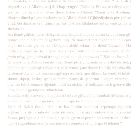
e pavërteta, si dhe me fjalën e Allahut subhanehu ue teala:
“...e kush
dispozitave të Allahut, atij Ai i hap rrugë.”
(Talak 2). Për ata të cilëve u jan
çështje nga dispozitat fetare thanë fjalën e Allahut:
“Keni frikë Allahun,
dhuron dituri
(të jashtëzakonshme)
, Allahu është i Gjithëdijshëm për çdo s
282). Ata thanë se këto dituri i arrijnë robërit e Allahut në rast se kanë zemra t
shëndosha.
Ata thanë gjithashtu se i Dërguari salallahu alejhi ue selem na ka udhëzuar që 
zemrës dhe të ndalemi te gjykimi i saj. Në transmetimet e vërteta të të Dërgu
alejhi ue selam gjendet se i Dërguari alejhi selam i ka thënë Vasita ibn Ma
qoftë i kënaqur me të:
“Pyete zemrën
(konsultohu me zemrën tënde)
tënde,
japin përgjigje njerëzimi
(të sugjerojnë ndonjë propozim)
.”
(Shënon Imam Ah
Dijetarët tanë, Allahu i mëshiroftë, thonë për frymëzimin se ai është realitet
pranuar që të gjykojë çdo zemër, pasi zemrat janë shumë llojesh; ndoshta di
të sëmurë dhe ai nuk pranon asgjë nga realiteti, apo dikush ka zemër të leht
shumë shpejt, kështu që nuk merret parasysh qëndrimi i këtyre zemrave,
meriton është zemra e dijetarit, i cili ka njohuri të bollshme rreth gjërave dh
në njohjen e gjendjes që mbretëron.
Shumica e dijetarëve e pranojnë këtë në ato gjëra që janë mubah (të lejuara), 
lejohet të përdoret në gjërat e ndaluara apo në ato të urdhëruara.
Imam el Kafali thotë: “Sikur të bazoheshin shkencat nëpërmjet frymëzim
atëherë nuk do të mbeste peshë në kërkimin e argumenteve dhe në special
Pastaj, prej nga ta dimë nëse ajo që ka gjetur ai person në zemrën e tij është
nga të sigurohemi se ai person nuk e ka zemrën e sëmurë apo të luhatur?”