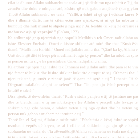
cilat ia dhuron Allahu subhanehu ue teala atij që dëshiron nga robërit e Tij, du
zemrën dhe duke e ndriçuar atë, kështu që nuk gabon asnjëherë (kur gjykon
Thotë Allahu subhanehu ue teala:
“Vallë, a është ai që qe i vdekur kurse 
dhe i dhamë dritë, me të cilën ecën mes njerëzve, si ai që ka mbetur n
humbur)
dhe nuk mund të shpëtojë nga ajo? Ja, kështu
(si këtij në errësirë)
mohuesve ajo që veprojnë.”
(En`am, 122)
Ka ardhur një grup njerëzish nga populli Medhhixh tek Omeri radijallahu a
ishte Eleshter Enehaiu. Omeri e kishte shikuar atë mirë dhe tha: “Kush ësh
thanë: “Malik ibn Harithi.” Omeri radijallahu anhu tha: “Çfarë ka ky, Allahu e
Unë shoh një ditë të keqe për muslimanët nga ky person” dhe ka ndodhur sprov
ai person ashtu siç e ka parashikuar Omeri radijallahu anhu.
Ka ardhur një njeri nga jashtë tek Othmani radijallahu anhu dhe para se të vin
një femër të bukur dhe kishte shikuar bukuritë e trupit të saj. Othmani tha:
njeri tek unë, gjurmët e zinasë janë të qarta në sytë e tij.” I thanë: “A sh
Dërguarit salallahu alejhi ue selem?” Tha: “Jo, por ajo është perceptim,
intuitë e saktë.”
Disa njerëz të devotshëm thanë: “Kush e stolis pamjen e tij të jashtme me pa
dhe të brendshmen e tij me mbikëqyrje (se Allahu e përcjell çdo lëvizje të 
shikimin nga çdo haram, e ndalon veten e tij nga epshet dhe ha vetëm nga
person nuk gabon asnjëherë në intuitën e tij.”
Thotë Ibn el Kajimi, Allahu e mëshiroftë: “Fshehtësia e kësaj është se shpër
rezultat i veprës që kryen, se ai i cili e ul shikimin nga ajo që e ka n
subhanehu ue teala, do t`ia zëvendësojë Allahu subhanehu ue teala me diçka 
të të njëjtit lloj që ia ka ndaluar. Gjithashtu, ai i cili e ka ndaluar dritën e syrit