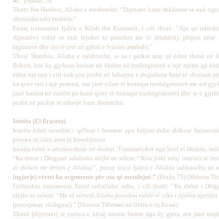
fe.”
(Maide, 3)
Thotë Ibn Haxheri, Allahu e mëshiroftë: “Dijetarët kanë deklaruar se nuk ngr
sheriatike mbi ëndrrën.”
Pastaj transmetoi fjalën e Kilab ibn Esemanit, i cili thotë: “Ajo që mbësh
dijetarëve është se nuk lejohet të punohet me të (ëndrrën), përpos nës
argument dhe ajo të jetë në gjërat e lejuara (mubah).”
Thotë Shatibiu, Allahu e mëshiroftë, se sa i përket asaj që është thënë në 
Bekrin, kur ka gjykuar bazuar në ëndërr në trashëgiminë e një njeriu që kish
është një rast i cili nuk çon peshë në luhatjen e rregullave bazë të sheriatit pë
ka qenë rast i një personi, ose janë ndarë të kënaqur trashëgimtarët me atë gjy
janë bazuar në ëndërr po kanë qenë të kënaqur trashëgimtarët) dhe se e gjith
peshë në prishje të ndonjë baze sheriatike.
Intuita (El firasetu)
Intuita është mendim i qëlluar i formuar apo krijuar duke shikuar fizionom
përmes së cilës arrin të brendshmen
Intuita është e qëndrueshme në sheriat. Transmetohet nga Seid el Hudriu, rad
“Ka thënë i Dërguari salallahu alejhi ue selem:
“Kini frikë ndaj intuitës së bes
ai shikon me dritën e Allahut”
, pastaj lexoi fjalën e Allahut subhanehu ue 
(ngjarje) vërtet ka argumente për ata që mendojnë.”
(Hixhr, 75)
[
Shënon T
i
Gjithashtu transmeton Enesi radiallahu anhu, i cili thotë: “Ka thënë i Dërgu
alejhi ue selem:
“Me të vërtetë Allahu posedon robër të cilët i njohin njerëzit
(perceptuar, vëzhguar)
.”
(Shënon Taberani në librin e tij Evsat).
Thonë (dijetarët) se esenca e kësaj intuite buron nga dy gjëra, ato janë turpi