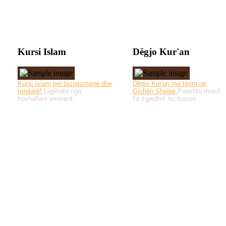
Kursi Islam
Dëgjo Kur'an
Kursi Islam për biznesmenë dhe
Dëgjo Kur'an me titrim në
tregtarë!
Ligjërata nga
Gjuhën Shqipe.
Poashtu mund
hoxhallarë eminent.
t'a zgjedhni recituesin.
Të gjitha drejtat e 