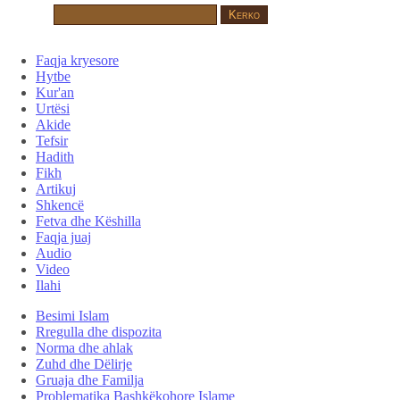
Faqja kryesore
Hytbe
Kur'an
Urtësi
Akide
Tefsir
Hadith
Fikh
Artikuj
Shkencë
Fetva dhe Këshilla
Faqja juaj
Audio
Video
Ilahi
Besimi Islam
Rregulla dhe dispozita
Norma dhe ahlak
Zuhd dhe Dëlirje
Gruaja dhe Familja
Problematika Bashkëkohore Islame