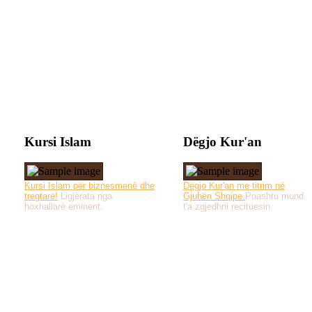
Kursi Islam
Dëgjo Kur'an
Kursi Islam për biznesmenë dhe
Dëgjo Kur'an me titrim në
tregtarë!
Ligjërata nga
Gjuhën Shqipe.
Poashtu mund
hoxhallarë eminent.
t'a zgjedhni recituesin.
Të gjitha drejtat e 