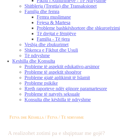
Fikhu i Adhurimeve - Të Ndryshme
Shitblerja (Tregtia) dhe Transaksionet
Familja dhe femra
Femra muslimane
Fejesa & Martesa
Probleme bashkëshortore dhe shkurorëzimi
Të drejtat e fëmijëve
Familja - Të tjera
Veshja dhe zbukurimet
Shkenca e Fikhut dhe Usuli
Të ndryshme
Keshilla dhe Konsulta
Probleme të aspektit edukativo-arsimor
Probleme të aspektit shoqëror
Probleme gjatë aplikimit të Islamit
Probleme psikike
Rreth raporteve ndër gjinore paramartesore
Probleme të natyrës seksuale
Konsulta dhe këshilla të ndryshme
Fetva dhe Këshilla / Fetva / Të ndryshme
A realizohet zotimi pa e shqiptuar me gojë?