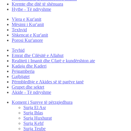
Kremte dhe ditë të shënuara
Hytbe - Të ndryshme
Vlera e Kur'anit
Mësimi i Kur'anit
Texhvid
Shkencat e Kur'anit
Porosi Kur'anore
Tevhid
Emrat dhe Cilësitë e Allahut
Realiteti i Imanit dhe Çfarë e kundërshton ate
Kadaja dhe Kaderi
Pejgamberia
Gajbijatet
Përmbledhje e Akides së të parëve tanë
Grupet dhe sektet
Akide - Të ndryshme
Koment i Sureve të përzgjedhura
Surja El Asr
Surja Ihlas
Surja Huxhurat
Surja Kehf
Surja Teube