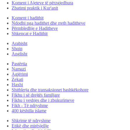
Koment i Ajeteve të përzgjedhura
Zbatimi praktik i Kur'anit
Koment i hadithit
Ndodhi nga hadithet dhe rreth haditheve
Përmbledhje e Haditheve
Shkencat e Hadithit
Arabisht
Shqip
Anglisht
Pastërtia
Namazi
Agjërimi
Zekati
Haxhi
Shitblerja dhe transaksionet bashkëkohore
Fikhu i së drejtës familjare
Fikhu i veshjes dhe i zbukurimeve
Fikh - Të ndryshme
400 këshilla islame
Shkrime të ndryshme
Etikë dhe mirësjellje