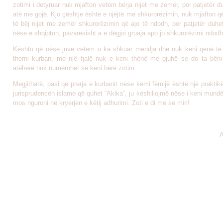
zotimi i detyruar nuk mjafton vetëm bërja nijet me zemër, por patjetër d
atë me gojë. Kjo çështje është e njëjtë me shkurorëzimin, nuk mjafton q
të bëj nijet me zemër shkurorëzimin që ajo të ndodh, por patjetër duhet
nëse e shqipton, pavarësisht a e dëgjoi gruaja apo jo shkurorëzimi ndodh
Kështu që nëse juve vetëm u ka shkuar mendja dhe nuk keni qenë të
therni kurban, me një fjalë nuk e keni thënë me gjuhë se do ta bëni
atëherë nuk numërohet se keni bërë zotim.
Megjithatë, pasi që prerja e kurbanit nëse kemi fëmijë është një praktik
jurisprudencën islame që quhet “Akika”, ju këshillojmë nëse i keni mundë
mos nguroni në kryerjen e këtij adhurimi. Zoti e di më së miri!
A