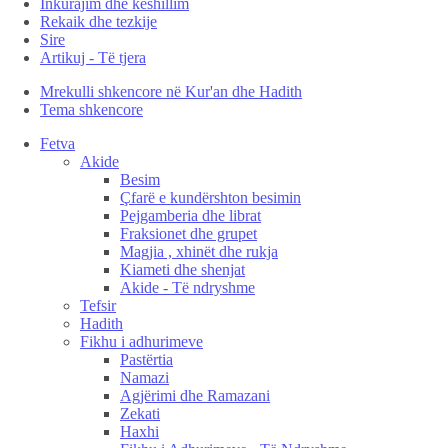
Inkurajim dhe këshillim
Rekaik dhe tezkije
Sire
Artikuj - Të tjera
Mrekulli shkencore në Kur'an dhe Hadith
Tema shkencore
Fetva
Akide
Besim
Çfarë e kundërshton besimin
Pejgamberia dhe librat
Fraksionet dhe grupet
Magjia , xhinët dhe rukja
Kiameti dhe shenjat
Akide - Të ndryshme
Tefsir
Hadith
Fikhu i adhurimeve
Pastërtia
Namazi
Agjërimi dhe Ramazani
Zekati
Haxhi