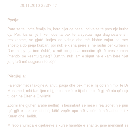
29.11.2010 22:07:47
Pyetja:
Para se të lindte fëmija im, bëra nijet që nëse lind vajzë të pres një kurba
dy. Por, kisha një frikë ndoshta pak të arsyetuar nga diagnoza e sh
rrezikshme, se gjatë lindjes do vdisja dhe më kishte vajtur në m
shpëtoja do preja kurban, por nuk e kisha prere si në rastin për kurbanin
D.m.th. pyetja ime është, a më obligon ai mendim që të pres kurban
(mendoj se kështu quhet)? D.m.th. nuk jam e sigurt në e kam bërë nij
jo, çfarë më sugjeroni të bëj?
Përgjigjja:
Falënderimet i takojnë Allahut, paqja dhe bekimet e Tij qofshin mbi të Dë
Muhamed, mbi familjen e tij, mbi shokët e tij dhe mbi të gjithë ata që ndj
tij deri në Ditën e Gjykimit!
Zotimi (në gjuhën arabe nedhri) i besimtarit se nëse i realizohet një p
një gjë e caktuar, do bëj këtë vepër apo atë vepër, është adhurim i 
Kuran dhe Hadith.
Mirëpo shumica e dijetarëve sikurse hanefitë e shafitë, janë mendimit s