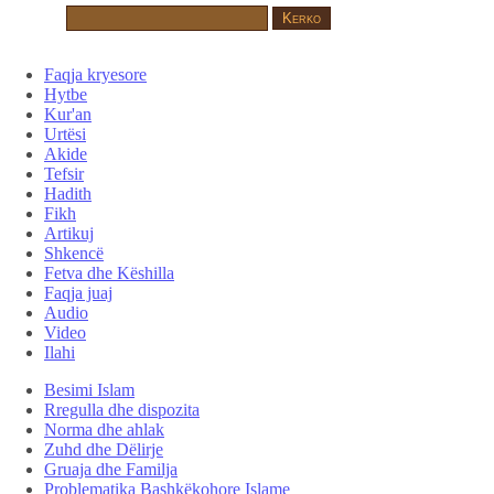
Faqja kryesore
Hytbe
Kur'an
Urtësi
Akide
Tefsir
Hadith
Fikh
Artikuj
Shkencë
Fetva dhe Këshilla
Faqja juaj
Audio
Video
Ilahi
Besimi Islam
Rregulla dhe dispozita
Norma dhe ahlak
Zuhd dhe Dëlirje
Gruaja dhe Familja
Problematika Bashkëkohore Islame