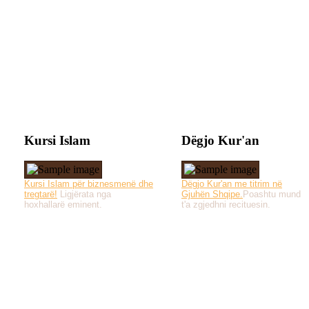
Kursi Islam
Dëgjo Kur'an
Kursi Islam për biznesmenë dhe
Dëgjo Kur'an me titrim në
tregtarë!
Ligjërata nga
Gjuhën Shqipe.
Poashtu mund
hoxhallarë eminent.
t'a zgjedhni recituesin.
Të gjitha drejtat e 