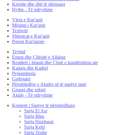
Kremte dhe ditë të shënuara
Hytbe - Të ndryshme
Vlera e Kur'anit
Mësimi i Kur'anit
Texhvid
Shkencat e Kur'anit
Porosi Kur'anore
Tevhid
Emrat dhe Cilësitë e Allahut
Realiteti i Imanit dhe Çfarë e kundërshton ate
Kadaja dhe Kaderi
Pejgamberia
Gajbijatet
Përmbledhje e Akides së të parëve tanë
Grupet dhe sektet
Akide - Të ndryshme
Koment i Sureve të përzgjedhura
Surja El Asr
Surja Ihlas
Surja Huxhurat
Surja Kehf
Surja Teube