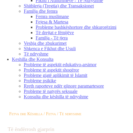
Fikhu i Adhurimeve - Të Ndryshme
Shitblerja (Tregtia) dhe Transaksionet
Familja dhe femra
Femra muslimane
Fejesa & Martesa
Probleme bashkëshortore dhe shkurorëzimi
Të drejtat e fëmijëve
Familja - Të tjera
Veshja dhe zbukurimet
Shkenca e Fikhut dhe Usuli
Të ndryshme
Keshilla dhe Konsulta
Probleme të aspektit edukativo-arsimor
Probleme të aspektit shoqëror
Probleme gjatë aplikimit të Islamit
Probleme psikike
Rreth raporteve ndër gjinore paramartesore
Probleme të natyrës seksuale
Konsulta dhe këshilla të ndryshme
Fetva dhe Këshilla / Fetva / Të ndryshme
Të ëndërrosh gjarprin