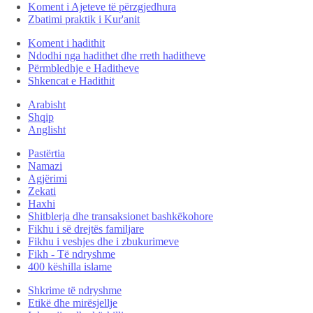
Koment i Ajeteve të përzgjedhura
Zbatimi praktik i Kur'anit
Koment i hadithit
Ndodhi nga hadithet dhe rreth haditheve
Përmbledhje e Haditheve
Shkencat e Hadithit
Arabisht
Shqip
Anglisht
Pastërtia
Namazi
Agjërimi
Zekati
Haxhi
Shitblerja dhe transaksionet bashkëkohore
Fikhu i së drejtës familjare
Fikhu i veshjes dhe i zbukurimeve
Fikh - Të ndryshme
400 këshilla islame
Shkrime të ndryshme
Etikë dhe mirësjellje