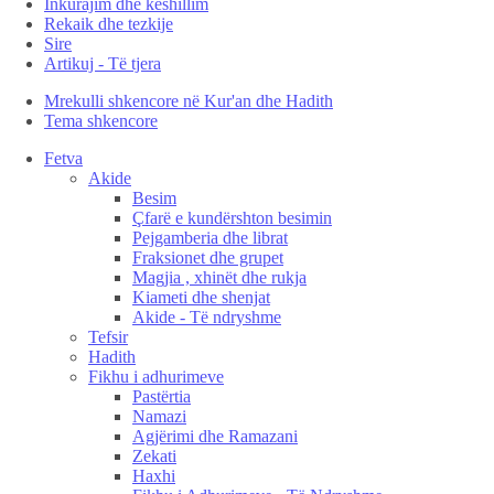
Inkurajim dhe këshillim
Rekaik dhe tezkije
Sire
Artikuj - Të tjera
Mrekulli shkencore në Kur'an dhe Hadith
Tema shkencore
Fetva
Akide
Besim
Çfarë e kundërshton besimin
Pejgamberia dhe librat
Fraksionet dhe grupet
Magjia , xhinët dhe rukja
Kiameti dhe shenjat
Akide - Të ndryshme
Tefsir
Hadith
Fikhu i adhurimeve
Pastërtia
Namazi
Agjërimi dhe Ramazani
Zekati
Haxhi