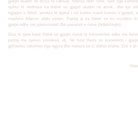
gjarpri aludon në diçka të caktuar. Ndërsa Ibën Sirini, njëri nga komen
njohur të ëndrrave ka thënë se gjarpri aludon në armik, dhe kjo n
ngjarjen e Iblisit, armikut të njeriut i cili kishte marrë formën e gjarprit,
mashtroi Ademin alejhi selam. Pastaj ai ka thënë se ka mundësi t
gjarpri edhe me jobesimtarët dhe pasuesit e risive (bidatxhinjtë).
Disa të tjerë kanë thënë se gjarpri mund të komentohet edhe me femrën
pastaj me njeriun smirëkeq, etj. Në fund themi se komentimi i gjarpr
gjithashtu ndryshon nga ngjyra dhe mënyra se si shihet ëndrra. Zoti e di 
Ala