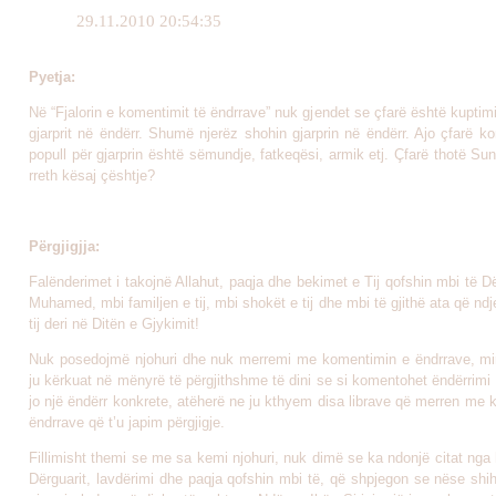
29.11.2010 20:54:35
Pyetja:
Në “Fjalorin e komentimit të ëndrrave” nuk gjendet se çfarë është kuptimi 
gjarprit në ëndërr. Shumë njerëz shohin gjarprin në ëndërr. Ajo çfarë 
popull për gjarprin është sëmundje, fatkeqësi, armik etj. Çfarë thotë Sun
rreth kësaj çështje?
Përgjigjja:
Falënderimet i takojnë Allahut, paqja dhe bekimet e Tij qofshin mbi të Dë
Muhamed, mbi familjen e tij, mbi shokët e tij dhe mbi të gjithë ata që ndj
tij deri në Ditën e Gjykimit!
Nuk posedojmë njohuri dhe nuk merremi me komentimin e ëndrrave, mi
ju kërkuat në mënyrë të përgjithshme të dini se si komentohet ëndërrimi i 
jo një ëndërr konkrete, atëherë ne ju kthyem disa librave që merren me
ëndrrave që t’u japim përgjigje.
Fillimisht themi se me sa kemi njohuri, nuk dimë se ka ndonjë citat nga 
Dërguarit, lavdërimi dhe paqja qofshin mbi të, që shpjegon se nëse shi