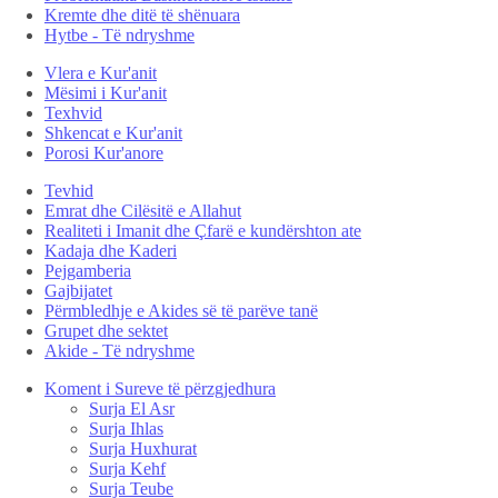
Kremte dhe ditë të shënuara
Hytbe - Të ndryshme
Vlera e Kur'anit
Mësimi i Kur'anit
Texhvid
Shkencat e Kur'anit
Porosi Kur'anore
Tevhid
Emrat dhe Cilësitë e Allahut
Realiteti i Imanit dhe Çfarë e kundërshton ate
Kadaja dhe Kaderi
Pejgamberia
Gajbijatet
Përmbledhje e Akides së të parëve tanë
Grupet dhe sektet
Akide - Të ndryshme
Koment i Sureve të përzgjedhura
Surja El Asr
Surja Ihlas
Surja Huxhurat
Surja Kehf
Surja Teube