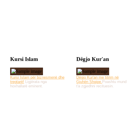
Kursi Islam
Dëgjo Kur'an
Kursi Islam për biznesmenë dhe
Dëgjo Kur'an me titrim në
tregtarë!
Ligjërata nga
Gjuhën Shqipe.
Poashtu mund
hoxhallarë eminent.
t'a zgjedhni recituesin.
Të gjitha drejtat e 