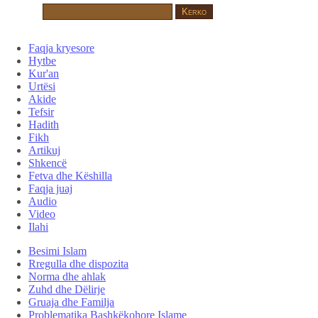
Faqja kryesore
Hytbe
Kur'an
Urtësi
Akide
Tefsir
Hadith
Fikh
Artikuj
Shkencë
Fetva dhe Këshilla
Faqja juaj
Audio
Video
Ilahi
Besimi Islam
Rregulla dhe dispozita
Norma dhe ahlak
Zuhd dhe Dëlirje
Gruaja dhe Familja
Problematika Bashkëkohore Islame