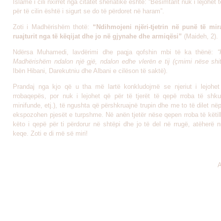
Islame i cili nxirret nga citatet sheriatike është: “Besimtarit nuk i lejohet
për të cilin është i sigurt se do të përdoret në haram”.
Zoti i Madhërishëm thotë:
“Ndihmojeni njëri-tjetrin në punë të mi
ruajturit nga të këqijat dhe jo në gjynahe dhe armiqësi”
(Maideh, 2).
Ndërsa Muhamedi, lavdërimi dhe paqja qofshin mbi të ka thënë:
“
Madhërishëm ndalon një gjë, ndalon edhe vlerën e tij (çmimi nëse shit
Ibën Hibani, Darekutniu dhe Albani e cilëson të saktë).
Prandaj nga kjo që u tha më lartë konkludojmë se njeriut i lejohet
rrobaqepës, por nuk i lejohet që për të tjerët të qepë rroba të shkur
minifunde, etj.), të ngushta që përshkruajnë trupin dhe me to të dilet nëp
ekspozohen pjesët e turpshme. Në anën tjetër nëse qepen rroba të këtil
këto i qepë për ti përdorur në shtëpi dhe jo të del në rrugë, atëherë 
keqe. Zoti e di më së miri!
A