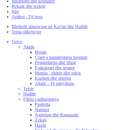
Inkurajim dhe këshillim
Rekaik dhe tezkije
Sire
Artikuj - Të tjera
Mrekulli shkencore në Kur'an dhe Hadith
Tema shkencore
Fetva
Akide
Besim
Çfarë e kundërshton besimin
Pejgamberia dhe librat
Fraksionet dhe grupet
Magjia , xhinët dhe rukja
Kiameti dhe shenjat
Akide - Të ndryshme
Tefsir
Hadith
Fikhu i adhurimeve
Pastërtia
Namazi
Agjërimi dhe Ramazani
Zekati
Haxhi