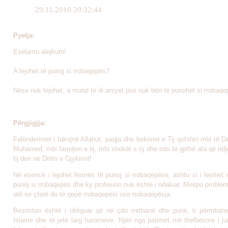
29.11.2010 20:32:44
Pyetja:
Eselamu alejkum!
A lejohet të punoj si rrobaqepës?
Nëse nuk lejohet, a mund të di arsyet pse nuk bën të punohet si rrobaq
Përgjigjja:
Falënderimet i takojnë Allahut, paqja dhe bekimet e Tij qofshin mbi të Dë
Muhamed, mbi familjen e tij, mbi shokët e tij dhe mbi të gjithë ata që ndj
tij deri në Ditën e Gjykimit!
Në esencë i lejohet femrës të punoj si rrobaqepëse, ashtu si i lejohet 
punoj si rrobaqepës dhe ky profesion nuk është i ndaluar. Mirëpo proble
atë se çfarë do të qepë rrobaqepësi ose rrobaqepësja.
Besimtari është i obliguar që në çdo rrethanë dhe punë, ti përmba
Islame dhe të jetë larg harameve. Njëri nga parimet më thelbësore i ju