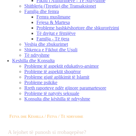
Fikhu i Adhurimeve - Të Ndryshme
Shitblerja (Tregtia) dhe Transaksionet
Familja dhe femra
Femra muslimane
Fejesa & Martesa
Probleme bashkëshortore dhe shkurorëzimi
Të drejtat e fëmijëve
Familja - Të tjera
Veshja dhe zbukurimet
Shkenca e Fikhut dhe Usuli
Të ndryshme
Keshilla dhe Konsulta
Probleme të aspektit edukativo-arsimor
Probleme të aspektit shoqëror
Probleme gjatë aplikimit të Islamit
Probleme psikike
Rreth raporteve ndër gjinore paramartesore
Probleme të natyrës seksuale
Konsulta dhe këshilla të ndryshme
Fetva dhe Këshilla / Fetva / Të ndryshme
A lejohet të punosh si rrobaqepëse?