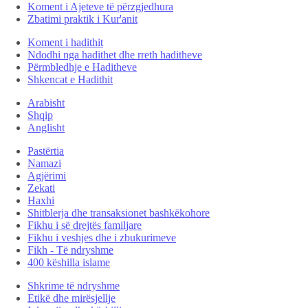
Koment i Ajeteve të përzgjedhura
Zbatimi praktik i Kur'anit
Koment i hadithit
Ndodhi nga hadithet dhe rreth haditheve
Përmbledhje e Haditheve
Shkencat e Hadithit
Arabisht
Shqip
Anglisht
Pastërtia
Namazi
Agjërimi
Zekati
Haxhi
Shitblerja dhe transaksionet bashkëkohore
Fikhu i së drejtës familjare
Fikhu i veshjes dhe i zbukurimeve
Fikh - Të ndryshme
400 këshilla islame
Shkrime të ndryshme
Etikë dhe mirësjellje