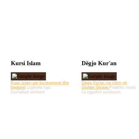
Kursi Islam
Dëgjo Kur'an
Kursi Islam për biznesmenë dhe
Dëgjo Kur'an me titrim në
tregtarë!
Ligjërata nga
Gjuhën Shqipe.
Poashtu mund
hoxhallarë eminent.
t'a zgjedhni recituesin.
Të gjitha drejtat e 