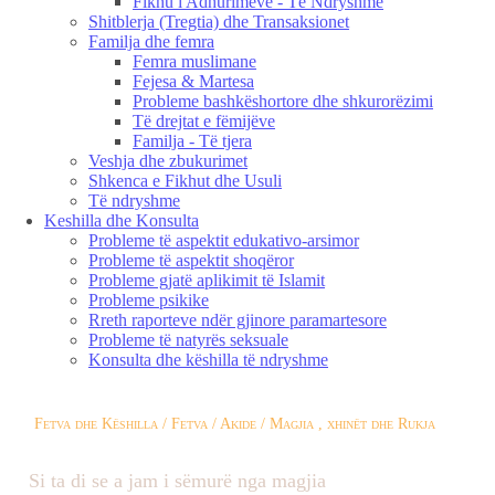
Fikhu i Adhurimeve - Të Ndryshme
Shitblerja (Tregtia) dhe Transaksionet
Familja dhe femra
Femra muslimane
Fejesa & Martesa
Probleme bashkëshortore dhe shkurorëzimi
Të drejtat e fëmijëve
Familja - Të tjera
Veshja dhe zbukurimet
Shkenca e Fikhut dhe Usuli
Të ndryshme
Keshilla dhe Konsulta
Probleme të aspektit edukativo-arsimor
Probleme të aspektit shoqëror
Probleme gjatë aplikimit të Islamit
Probleme psikike
Rreth raporteve ndër gjinore paramartesore
Probleme të natyrës seksuale
Konsulta dhe këshilla të ndryshme
Fetva dhe Këshilla / Fetva / Akide / Magjia , xhinët dhe Rukja
Si ta di se a jam i sëmurë nga magjia