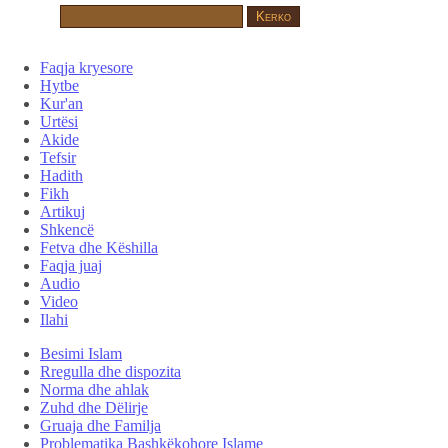
Faqja kryesore
Hytbe
Kur'an
Urtësi
Akide
Tefsir
Hadith
Fikh
Artikuj
Shkencë
Fetva dhe Këshilla
Faqja juaj
Audio
Video
Ilahi
Besimi Islam
Rregulla dhe dispozita
Norma dhe ahlak
Zuhd dhe Dëlirje
Gruaja dhe Familja
Problematika Bashkëkohore Islame