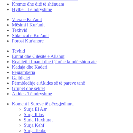
Kremte dhe ditë të shënuara
Hytbe - Të ndryshme
Vlera e Kur'anit
Mësimi i Kur'anit
Texhvid
Shkencat e Kur'anit
Porosi Kur'anore
Tevhid
Emrat dhe Cilësitë e Allahut
Realiteti i Imanit dhe Çfarë e kundërshton ate
Kadaja dhe Kaderi
Pejgamberia
Gajbijatet
Përmbledhje e Akides së të parëve tanë
Grupet dhe sektet
Akide - Të ndryshme
Koment i Sureve të përzgjedhura
Surja El Asr
Surja Ihlas
Surja Huxhurat
Surja Kehf
Surja Teube