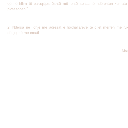
që në fillim të paraqitjes është më lehtë se sa të ndërpriten kur ato
plotësohen.”
2. Ndërsa në lidhje me adresat e hoxhallarëve të cilët merren me rukj
dërgojmë me email.
Ala