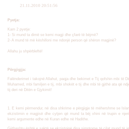
21.11.2010 20:51:56
Pyetja:
Kam 2 pyetje:
1- Si mund ta dimë se kemi magji dhe çfarë të bëjmë?
2- A mund të më këshilloni me ndonjë person që shëron magjinë?
Allahu ju shpërbleftë!
Përgjigjja:
Falënderimet i takojnë Allahut, paqja dhe bekimet e Tij qofshin mbi të Dë
Muhamed, mbi familjen e tij, mbi shokët e tij dhe mbi të gjithë ata që ndj
tij deri në Ditën e Gjykimit!
1. E kemi përmendur, në disa shkrime e përgjigje të mëhershme se Islam
ekzistimin e magjisë dhe cytjen që mund ta bëj xhini në trupin e njeri
kemi argumente edhe në Kuran edhe në Hadithe.
Gjithashtu është e saktë se ekzistojnë disa simptome të cilat mund të j