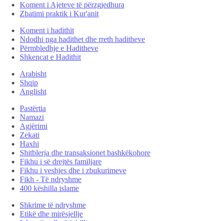
Koment i Ajeteve të përzgjedhura
Zbatimi praktik i Kur'anit
Koment i hadithit
Ndodhi nga hadithet dhe rreth haditheve
Përmbledhje e Haditheve
Shkencat e Hadithit
Arabisht
Shqip
Anglisht
Pastërtia
Namazi
Agjërimi
Zekati
Haxhi
Shitblerja dhe transaksionet bashkëkohore
Fikhu i së drejtës familjare
Fikhu i veshjes dhe i zbukurimeve
Fikh - Të ndryshme
400 këshilla islame
Shkrime të ndryshme
Etikë dhe mirësjellje