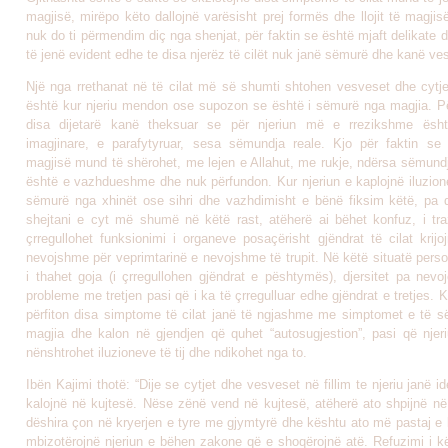
magjisë, mirëpo këto dallojnë varësisht prej formës dhe llojit të magji
nuk do ti përmendim diç nga shenjat, për faktin se është mjaft delikate
të jenë evident edhe te disa njerëz të cilët nuk janë sëmurë dhe kanë ve
Një nga rrethanat në të cilat më së shumti shtohen vesveset dhe cytjet
është kur njeriu mendon ose supozon se është i sëmurë nga magjia. P
disa dijetarë kanë theksuar se për njeriun më e rrezikshme ësh
imagjinare, e parafytyruar, sesa sëmundja reale. Kjo për faktin s
magjisë mund të shërohet, me lejen e Allahut, me rukje, ndërsa sëmundj
është e vazhdueshme dhe nuk përfundon. Kur njeriun e kaplojnë iluzione
sëmurë nga xhinët ose sihri dhe vazhdimisht e bënë fiksim këtë, pa
shejtani e cyt më shumë në këtë rast, atëherë ai bëhet konfuz, i traz
çrregullohet funksionimi i organeve posaçërisht gjëndrat të cilat krijo
nevojshme për veprimtarinë e nevojshme të trupit. Në këtë situatë personi
i thahet goja (i çrregullohen gjëndrat e pështymës), djersitet pa nevo
probleme me tretjen pasi që i ka të çrregulluar edhe gjëndrat e tretjes. 
përfiton disa simptome të cilat janë të ngjashme me simptomet e të 
magjia dhe kalon në gjendjen që quhet “autosugjestion”, pasi që njeri
nënshtrohet iluzioneve të tij dhe ndikohet nga to.
Ibën Kajimi thotë: “Dije se cytjet dhe vesveset në fillim te njeriu janë id
kalojnë në kujtesë. Nëse zënë vend në kujtesë, atëherë ato shpijnë në
dëshira çon në kryerjen e tyre me gjymtyrë dhe kështu ato më pastaj e 
mbizotërojnë njeriun e bëhen zakone që e shoqërojnë atë. Refuzimi i kë