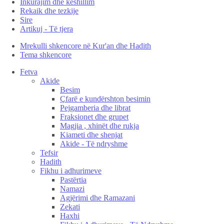
Inkurajim dhe këshillim
Rekaik dhe tezkije
Sire
Artikuj - Të tjera
Mrekulli shkencore në Kur'an dhe Hadith
Tema shkencore
Fetva
Akide
Besim
Çfarë e kundërshton besimin
Pejgamberia dhe librat
Fraksionet dhe grupet
Magjia , xhinët dhe rukja
Kiameti dhe shenjat
Akide - Të ndryshme
Tefsir
Hadith
Fikhu i adhurimeve
Pastërtia
Namazi
Agjërimi dhe Ramazani
Zekati
Haxhi