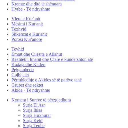
Kremte dhe ditë të shënuara
Hytbe - Të ndryshme
Vlera e Kur'anit
Mësimi i Kur'anit
Texhvid
Shkencat e Kur'anit
Porosi Kur'anore
Tevhid
Emrat dhe Cilësitë e Allahut
Realiteti i Imanit dhe Çfarë e kundërshton ate
Kadaja dhe Kaderi
Pejgamberia
Gajbijatet
Përmbledhje e Akides së të parëve tanë
Grupet dhe sektet
Akide - Të ndryshme
Koment i Sureve të përzgjedhura
Surja El Asr
Surja Ihlas
Surja Huxhurat
Surja Kehf
Surja Teube