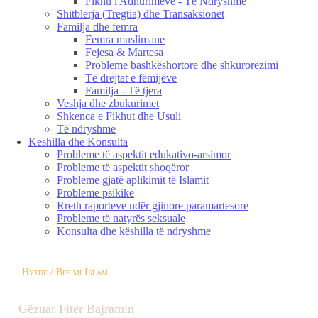
Fikhu i Adhurimeve - Të Ndryshme
Shitblerja (Tregtia) dhe Transaksionet
Familja dhe femra
Femra muslimane
Fejesa & Martesa
Probleme bashkëshortore dhe shkurorëzimi
Të drejtat e fëmijëve
Familja - Të tjera
Veshja dhe zbukurimet
Shkenca e Fikhut dhe Usuli
Të ndryshme
Keshilla dhe Konsulta
Probleme të aspektit edukativo-arsimor
Probleme të aspektit shoqëror
Probleme gjatë aplikimit të Islamit
Probleme psikike
Rreth raporteve ndër gjinore paramartesore
Probleme të natyrës seksuale
Konsulta dhe këshilla të ndryshme
Hytbe / Besimi Islam
Gëzuar Fitër Bajramin