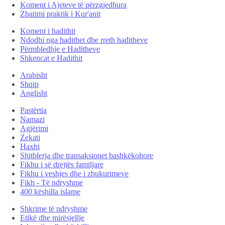
Koment i Ajeteve të përzgjedhura
Zbatimi praktik i Kur'anit
Koment i hadithit
Ndodhi nga hadithet dhe rreth haditheve
Përmbledhje e Haditheve
Shkencat e Hadithit
Arabisht
Shqip
Anglisht
Pastërtia
Namazi
Agjërimi
Zekati
Haxhi
Shitblerja dhe transaksionet bashkëkohore
Fikhu i së drejtës familjare
Fikhu i veshjes dhe i zbukurimeve
Fikh - Të ndryshme
400 këshilla islame
Shkrime të ndryshme
Etikë dhe mirësjellje