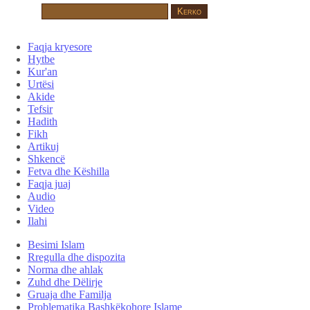
Faqja kryesore
Hytbe
Kur'an
Urtësi
Akide
Tefsir
Hadith
Fikh
Artikuj
Shkencë
Fetva dhe Këshilla
Faqja juaj
Audio
Video
Ilahi
Besimi Islam
Rregulla dhe dispozita
Norma dhe ahlak
Zuhd dhe Dëlirje
Gruaja dhe Familja
Problematika Bashkëkohore Islame