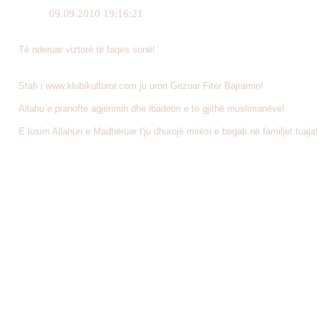
09.09.2010 19:16:21
Të nderuar viztorë të faqes sonë!
Stafi i www.klubikulturor.com ju uron Gëzuar Fitër Bajramin!
Allahu e pranofte agjërimin dhe ibadetin e të gjithë muslimanëve!
E lusim Allahun e Madhëruar t'ju dhurojë mirësi e begati në familjet tuaja!