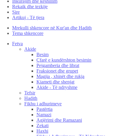
Inkurajim dhe këshillim
Rekaik dhe tezkije
Sire
Artikuj - Të tjera
Mrekulli shkencore në Kur'an dhe Hadith
Tema shkencore
Fetva
Akide
Besim
Çfarë e kundërshton besimin
Pejgamberia dhe librat
Fraksionet dhe grupet
Magjia , xhinët dhe rukja
Kiameti dhe shenjat
Akide - Të ndryshme
Tefsir
Hadith
Fikhu i adhurimeve
Pastërtia
Namazi
Agjërimi dhe Ramazani
Zekati
Haxhi