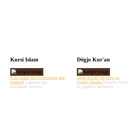
Kursi Islam
Dëgjo Kur'an
Kursi Islam për biznesmenë dhe
Dëgjo Kur'an me titrim në
tregtarë!
Ligjërata nga
Gjuhën Shqipe.
Poashtu mund
hoxhallarë eminent.
t'a zgjedhni recituesin.
Të gjitha drejtat e 