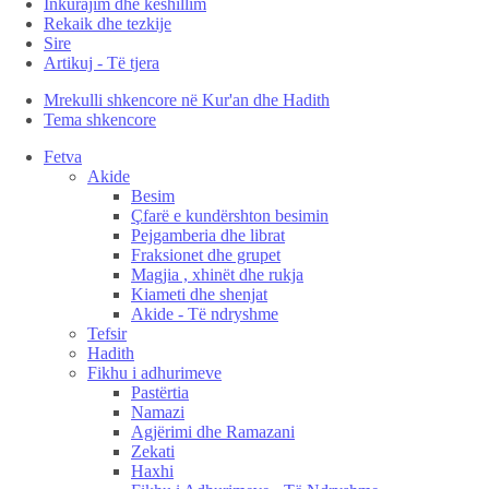
Inkurajim dhe këshillim
Rekaik dhe tezkije
Sire
Artikuj - Të tjera
Mrekulli shkencore në Kur'an dhe Hadith
Tema shkencore
Fetva
Akide
Besim
Çfarë e kundërshton besimin
Pejgamberia dhe librat
Fraksionet dhe grupet
Magjia , xhinët dhe rukja
Kiameti dhe shenjat
Akide - Të ndryshme
Tefsir
Hadith
Fikhu i adhurimeve
Pastërtia
Namazi
Agjërimi dhe Ramazani
Zekati
Haxhi