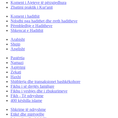
Koment i Ajeteve të përzgjedhura
Zbatimi praktik i Kur'anit
Koment i hadithit
Ndodhi nga hadithet dhe rreth haditheve
Përmbledhje e Haditheve
Shkencat e Hadithit
Arabisht
Shqip
Anglisht
Pastërtia
Namazi
Agjërimi
Zekati
Haxhi
Shitblerja dhe transaksionet bashkëkohore
Fikhu i së drejtës familjare
Fikhu i veshjes dhe i zbukurimeve
Fikh - Të ndryshme
400 këshilla islame
Shkrime të ndryshme
Etikë dhe mirësjellje