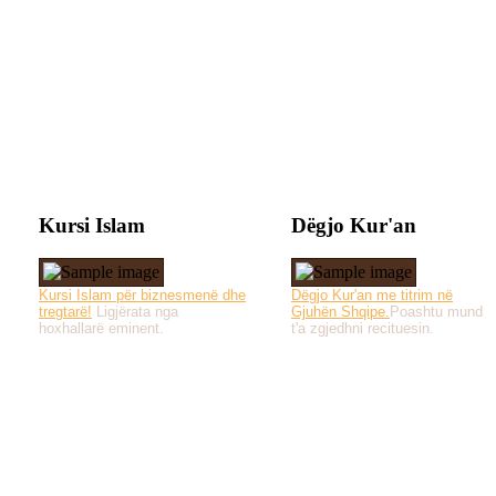
Kursi Islam
Dëgjo Kur'an
Kursi Islam për biznesmenë dhe
Dëgjo Kur'an me titrim në
tregtarë!
Ligjërata nga
Gjuhën Shqipe.
Poashtu mund
hoxhallarë eminent.
t'a zgjedhni recituesin.
Të gjitha drejtat e 