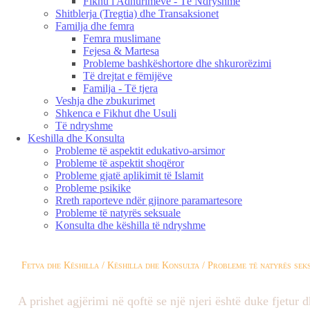
Fikhu i Adhurimeve - Të Ndryshme
Shitblerja (Tregtia) dhe Transaksionet
Familja dhe femra
Femra muslimane
Fejesa & Martesa
Probleme bashkëshortore dhe shkurorëzimi
Të drejtat e fëmijëve
Familja - Të tjera
Veshja dhe zbukurimet
Shkenca e Fikhut dhe Usuli
Të ndryshme
Keshilla dhe Konsulta
Probleme të aspektit edukativo-arsimor
Probleme të aspektit shoqëror
Probleme gjatë aplikimit të Islamit
Probleme psikike
Rreth raporteve ndër gjinore paramartesore
Probleme të natyrës seksuale
Konsulta dhe këshilla të ndryshme
Fetva dhe Këshilla / Këshilla dhe Konsulta / Probleme të natyrës sek
A prishet agjërimi në qoftë se një njeri është duke fjetur d