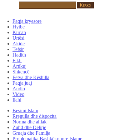
Faqja kryesore
Hytbe
Kur'an
Urtësi
Akide
Tefsir
Hadith
Fikh
Artikuj
Shkencë
Fetva dhe Këshilla
Faqja juaj
Audio
Video
Ilahi
Besimi Islam
Rregulla dhe dispozita
Norma dhe ahlak
Zuhd dhe Dëlirje
Gruaja dhe Familja
Problematika Bashkëkohore Islame