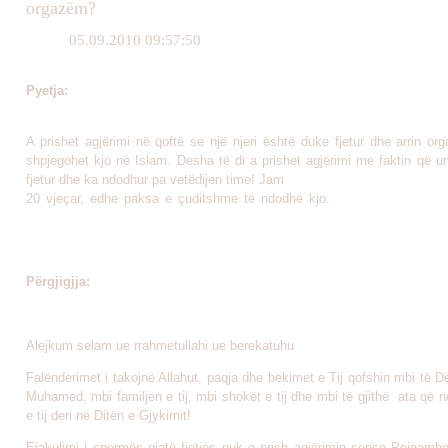
orgazëm?
05.09.2010 09:57:50
Pyetja:
A prishet agjërimi në qoftë se një njeri është duke fjetur dhe arrin o
shpjegohet kjo në Islam. Desha të di a prishet agjërimi me faktin që 
fjetur dhe ka ndodhur pa vetëdijen time! Jam
20 vjeçar, edhe paksa e çuditshme të ndod
Përgjigjja:
Alejkum selam ue rrahmetullahi ue berekatuhu
Falënderimet i takojnë Allahut, paqja dhe bekimet e Tij qofshin mbi të Dë
Muhamed, mbi familjen e tij, mbi shokët e tij dhe mbi të gjithë ata që n
e tij deri në Ditën e Gjykimit!
Ejakulimi i spermës gjatë fjetjes nuk e prish agjërimin sepse Pejgambe