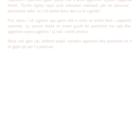
thënë: “Është ngritur lapsi (nuk shkruhen mëkatet) për tre persona”, 
përmendur edhe “ai i cili është fjetur deri sa të zgjohet”.
Pra, njeriu i cili zgjohet nga gjumi dhe e sheh se është bërë i papastë
spermës, ky person duhet të marrë gusël (të pastrohet me ujë) dhe
agjërimin sepse agjërimi i tij nuk i është prishur.
Nëse nuk gjen ujë, atëherë prapë vazhdon agjërimin dhe pastrohet në 
të gjejë ujë për t’u pastruar.