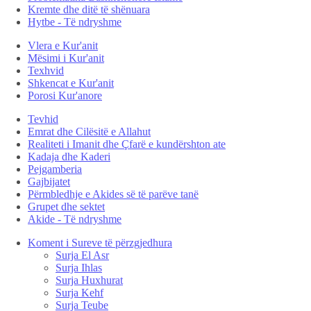
Kremte dhe ditë të shënuara
Hytbe - Të ndryshme
Vlera e Kur'anit
Mësimi i Kur'anit
Texhvid
Shkencat e Kur'anit
Porosi Kur'anore
Tevhid
Emrat dhe Cilësitë e Allahut
Realiteti i Imanit dhe Çfarë e kundërshton ate
Kadaja dhe Kaderi
Pejgamberia
Gajbijatet
Përmbledhje e Akides së të parëve tanë
Grupet dhe sektet
Akide - Të ndryshme
Koment i Sureve të përzgjedhura
Surja El Asr
Surja Ihlas
Surja Huxhurat
Surja Kehf
Surja Teube