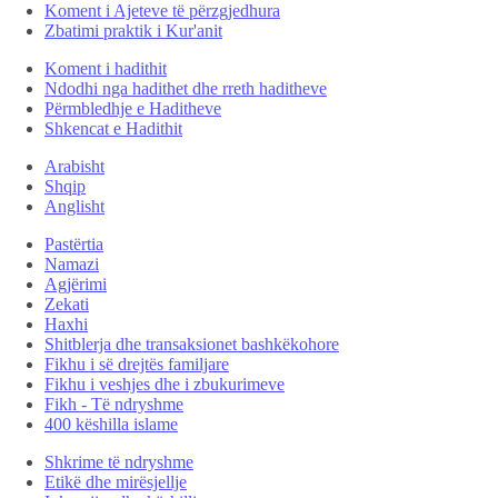
Koment i Ajeteve të përzgjedhura
Zbatimi praktik i Kur'anit
Koment i hadithit
Ndodhi nga hadithet dhe rreth haditheve
Përmbledhje e Haditheve
Shkencat e Hadithit
Arabisht
Shqip
Anglisht
Pastërtia
Namazi
Agjërimi
Zekati
Haxhi
Shitblerja dhe transaksionet bashkëkohore
Fikhu i së drejtës familjare
Fikhu i veshjes dhe i zbukurimeve
Fikh - Të ndryshme
400 këshilla islame
Shkrime të ndryshme
Etikë dhe mirësjellje