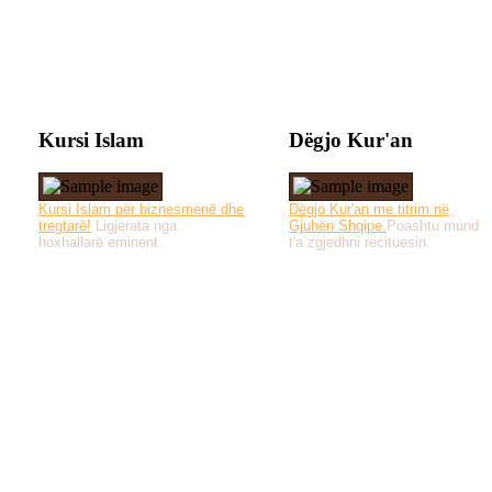
Kursi Islam
Dëgjo Kur'an
Kursi Islam për biznesmenë dhe
Dëgjo Kur'an me titrim në
tregtarë!
Ligjërata nga
Gjuhën Shqipe.
Poashtu mund
hoxhallarë eminent.
t'a zgjedhni recituesin.
Të gjitha drejtat e 