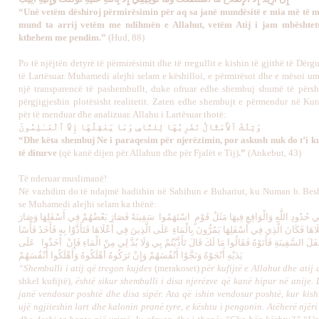
“Unë vetëm dëshiroj përmirësimin për aq sa janë mundësitë e mia më të m
mund ta arrij vetëm me ndihmën e Allahut, vetëm Atij i jam mbështetu
kthehem me pendim.”
(Hud, 88)
Po të njëjtën detyrë të përmirësimit dhe të rregullit e kishin të gjithë të Dërgu
të Lartësuar. Muhamedi alejhi selam e këshilloi, e përmirësoi dhe e mësoi um
një transparencë të pashembullt, duke ofruar edhe shembuj shumë të përsh
përgjigjeshin plotësisht realitetit. Zaten edhe shembujt e përmendur në Ku
për të menduar dhe analizuar. Allahu i Lartësuar thotë:
وَتِلْكَ ٱلأَمْثَالُ نَضْرِبُهَا لِلنَّاسِ وَمَا يَعْقِلُهَا إِلاَّ ٱلْعَـٰلِمُونَ
“Dhe këta shembuj Ne i paraqesim për njerëzimin, por askush nuk do t’i k
të diturve
(që kanë dijen për Allahun dhe për Fjalët e Tij)
.”
(Ankebut, 43)
Të nderuar muslimanë!
Në vazhdim do të ndajmë hadithin në Sahihun e Buhariut, ku Numan b. Besh
se Muhamedi alejhi selam ka thënë:
‏فِي حُدُودِ اللَّهِ وَالْوَاقِعِ فِيهَا مَثَلُ قَوْمٍ ‏ ‏اسْتَهَمُوا ‏ ‏سَفِينَةً فَصَارَ بَعْضُهُمْ فِي أَسْفَلِهَا وَصَارَ
هَا فَكَانَ الَّذِي فِي أَسْفَلِهَا يَمُرُّونَ بِالْمَاءِ عَلَى الَّذِينَ فِي أَعْلَاهَا فَتَأَذَّوْا بِهِ فَأَخَذَ فَأْسًا
َلَ السَّفِينَةِ فَأَتَوْهُ فَقَالُوا مَا لَكَ قَالَ تَأَذَّيْتُمْ بِي وَلَا بُدَّ لِي مِنْ الْمَاءِ فَإِنْ ‏ ‏أَخَذُوا ‏ ‏ عَلَى
يَدَيْهِ أَنْجَوْهُ وَنَجَّوْا أَنْفُسَهُمْ وَإِنْ تَرَكُوهُ أَهْلَكُوهُ وَأَهْلَكُوا أَنْفُسَهُمْ
“Shembulli i atij që tregon kujdes
(merakoset)
për kufijtë e Allahut dhe atij 
shkel kufijtë)
, është sikur shembulli i disa njerëzve që kanë hipur në anije. 
janë vendosur poshtë dhe disa sipër. Ata që ishin vendosur poshtë, kur kish
ujë ngjiteshin lart dhe kalonin pranë tyre, e kështu i pengonin. Atëherë njër