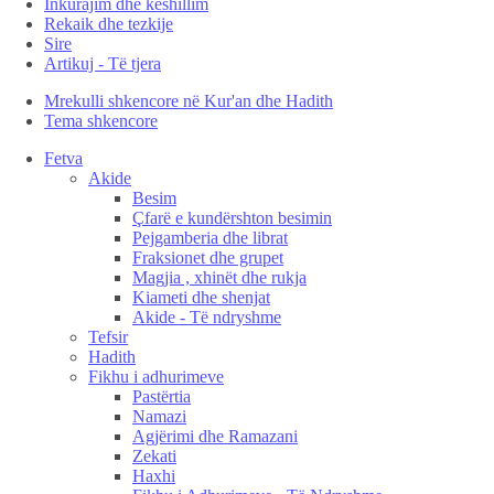
Inkurajim dhe këshillim
Rekaik dhe tezkije
Sire
Artikuj - Të tjera
Mrekulli shkencore në Kur'an dhe Hadith
Tema shkencore
Fetva
Akide
Besim
Çfarë e kundërshton besimin
Pejgamberia dhe librat
Fraksionet dhe grupet
Magjia , xhinët dhe rukja
Kiameti dhe shenjat
Akide - Të ndryshme
Tefsir
Hadith
Fikhu i adhurimeve
Pastërtia
Namazi
Agjërimi dhe Ramazani
Zekati
Haxhi