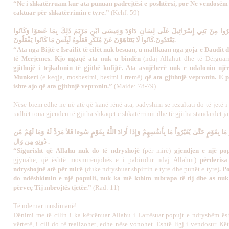
“Ne i shkatërruam kur ata punuan padrejtësi e poshtërsi, por Ne vendosëm p
caktuar për shkatërrimin e tyre.”
(Kehf: 59)
فَرُوا مِنْ بَنِي إِسْرَائِيلَ عَلَى لِسَانِ دَاوُدَ وَعِيسَى ابْنِ مَرْيَمَ ذَلِكَ بِمَا عَصَوْا وَكَانُوا
يَعْتَدُونَ.كَانُوا لَا يَتَنَاهَوْنَ عَنْ مُنْكَرٍ فَعَلُوهُ لَبِئْسَ مَا كَانُوا يَفْعَلُونَ.
“Ata nga Bijtë e Israilit të cilët nuk besuan, u mallkuan nga goja e Daudit dh
të Merjemes. Kjo ngaqë ata nuk u bindën
(ndaj Allahut dhe të Dërguari
gjithnjë i tejkalonin të gjithë kufijtë. Ata asnjëherë nuk e ndalonin njër
Munkeri
(e keqja, mosbesimi, besimi i rremë)
që ata gjithnjë vepronin. E p
ishte ajo që ata gjithnjë vepronin.”
(Maide: 78-79)
Nëse biem edhe ne në atë që kanë rënë ata, padyshim se rezultati do të jetë i
radhët tona gjenden të gjitha shkaqet e shkatërrimit dhe të gjitha standardet ja
ّرُ مَا بِقَوْمٍ حَتَّىٰ يُغَيّرُواْ مَا بِأَنفُسِهِمْ وَإِذَا أَرَادَ اللَّهُ بِقَوْمٍ سُوءا فَلاَ مَرَدَّ لَهُ وَمَا لَهُمْ مّن
دُونِهِ مِن وَال .
“Sigurisht që Allahu nuk do të ndryshojë
(për mirë)
gjendjen e një po
gjynahe, që është mosmirënjohës e i pabindur ndaj Allahut)
përderisa
ndryshojnë atë për mirë
(duke ndryshuar shpirtin e tyre dhe punët e tyre)
. P
do ndëshkimin e një populli, nuk ka më kthim mbrapa të tij dhe as nuk 
përveç Tij mbrojtës tjetër.”
(Rad: 11)
Të nderuar muslimanë!
Dënimi me të cilin i ka kërcënuar Allahu i Lartësuar popujt e ndryshëm ës
vërtetë, i cili do të realizohet, edhe nëse vonohet. Është ligj i vendosur. Kë