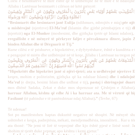
Cilësi e besimtarëve të mirë është që të urdhërojnë në të mirë e të ndalojnë
Allahu i Lartësuar besimtarët i cilëson në këtë mënyrë:
لْمُؤْمِنَـٰتِ بَعْضُهُمْ أَوْلِيَاء بَعْضٍ يَأْمُرُونَ بِٱلْمَعْرُوفِ وَيَنْهَوْنَ عَنِ ٱلْمُنْكَرِ وَيُقِيمُونَ
ٱلصَّلَوٰةَ وَيُؤْتُونَ ٱلزَّكَوٰةَ وَيُطِيعُونَ ٱللَّهَ وَرَسُولَهُ
“Besimtarët dhe besimtaret janë Eulija
(ndihmues, mbrojtës e miq)
për njër
u mishërojnë
(njerëzve)
El-Ma’ruf
(Islamin dhe gjithë përmbajtjen e tij)
dh
(njerëzit)
nga El-Munker
(mosbesimi, dhe gjithçka tjetër që Islami ndalon)
,
rregullisht e në mënyrë të përkryer faljet e përcaktuara ditore, japin 
binden Allahut dhe të Dërguarit të Tij.”
Kurse cilësi e të prishurve, e hipokritëve, e dyfytyrëshave, është e kundërta e 
e pengojnë të mirën dhe urdhërojnë në të keqe, Allahu i Lartësuar na tregon pë
ٱلْمُنَـٰفِقَاتُ بَعْضُهُمْ مّن بَعْضٍ يَأْمُرُونَ بِٱلْمُنكَرِ وَيَنْهَوْنَ عَنِ ٱلْمَعْرُوفِ وَيَقْبِضُونَ
أَيْدِيَهُمْ نَسُواْ ٱللَّهَ فَنَسِيَهُمْ إِنَّ ٱلْمُنَـٰفِقِينَ هُمُ الْفَـٰسِقُونَ
“Hipokritët dhe hipokritet janë si njëri-tjetri; ata u urdhërojnë njerëzv
keqen, mohim e politeizëm, gjithçka që ka ndaluar Islami)
dhe i ndalojnë
Ma’ruf
(e drejta, besimi Islam dhe urdhrat e tij)
, pastaj i shtrëngojnë duar
mos dhënë Sadaka, Zekat e duke mos shpenzuar në Çështjen e Allahut)
harruar Allahun, kështu që edhe Ai i ka harruar ata. Me të vërtetë që hi
Fasikunë
(të pabindur e të panënshtruar ndaj Allahut)
.”
(Tevbe, 67)
Të nderuar!
Sot po manifestohen haptas dukuritë negative në shoqëri. Në mënyrë sh
ushtrohet e keqja, padrejtësia, mëkati, mendjemadhësia, imoraliteti... Kur u tër
ata thonë: “Ne jemi të lirë të veprojmë dhe kjo është pjesë e lirisë sonë. J
shohim të tjerët duke vepruar, apo kështu i kemi gjetur.”