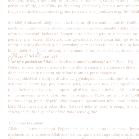
dhe deshi ta hapte një vrimë. Iu afruan dhe i thanë: “Çka bën kështu?” “U
për të marrë ujë, por kështu po ju pengoj
(shqetësoj)
.
(atëherë nëse të tjerët
(hapjen e vrimës)
, shpëtojnë të gjithë, po nëse e lënë, fundosen të gjithë.”
(Buh
Me këtë, Muhamedi alejhi selam na ilustron një shembull shumë të rëndës
musliman duhet të ndalet dhe të vrasë mendjen për këtë shembull duke marrë
ofron një shembull krahasues. Shoqërinë të cilën po jetojmë e krahason me a
përbëhet prej katesh. Mëkatarët dhe gjynahqarët kanë pasur fatin që të je
fundit të anijes dhe është gjë e natyrshme që mëkatarët të jenë të ulët në kë
botën tjetër. Ata të cilët mëkatojnë nuk mund të fitojnë me këtë veprim nder d
وَمَن يُهِنِ ٱللَّهُ فَمَا لَهُ مِن مُّكْرِمٍ
“Atë që e poshtëron Allahu, askush nuk mund ta nderojë atë.”
(Haxh, 18)
Ndërsa, shtresa tjetër e njerëzve të mirë dhe të sinqertë, e edukuesve dhe e 
do të jenë në katin e sipërm, më të lartë të anijes, pra të shoqërisë.
Prandaj shkelësit e kufijve të Allahut, gjynahqarët, kur dëshirojnë të marri
detyruar të marrin leje prej shtresës tjetër, sepse këta nuk kanë zgjedhje d
tjetër. Atëherë njëri prej tyre propozoi që të hapnin një vrimë dhe kështu të ar
uji me arsyetim se nuk dëshironin t’i pengonin. Padyshim që po të ndod
fundoset anija, pra do të përfundojë shoqëria nga mëkatet, nëse ato tolerohen.
këtë, Muahmedi alejhi selam tha:
“
(atëherë nëse të tjerët)
E pengojnë
(hap
shpëtojnë të gjithë, po nëse e lënë, fundosen të gjithë.”
Të nderuar besimtarë!
Allahu i Lartësuar dërgoi Pejgamberë që t’ua mësojnë njerëzve besim
njëshmërinë në Krijuesin Allah dhe t’i shmangin njerëzit nga idhujtaria, shirku