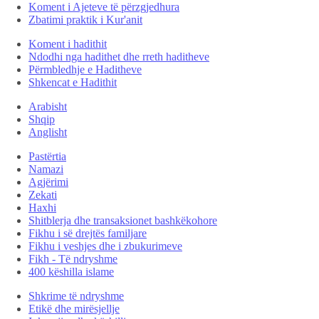
Koment i Ajeteve të përzgjedhura
Zbatimi praktik i Kur'anit
Koment i hadithit
Ndodhi nga hadithet dhe rreth haditheve
Përmbledhje e Haditheve
Shkencat e Hadithit
Arabisht
Shqip
Anglisht
Pastërtia
Namazi
Agjërimi
Zekati
Haxhi
Shitblerja dhe transaksionet bashkëkohore
Fikhu i së drejtës familjare
Fikhu i veshjes dhe i zbukurimeve
Fikh - Të ndryshme
400 këshilla islame
Shkrime të ndryshme
Etikë dhe mirësjellje