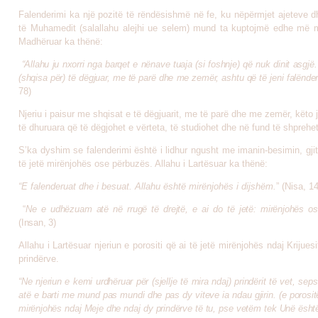
Falenderimi ka një pozitë të rëndësishmë në fe, ku nëpërmjet ajeteve d
të Muhamedit (
salallahu alejhi ue selem)
mund ta kuptojmë edhe më mi
Madhëruar ka thënë:
“Allahu ju nxorri nga barqet e nënave tuaja (si foshnje) që nuk dinit asgjë.
(shqisa për) të dëgjuar, me të parë dhe me zemër, ashtu që të jeni falënde
78)
Njeriu i paisur me shqisat e të dëgjuarit, me të parë dhe me zemër, këto 
të dhuruara që të dëgjohet e vërteta, të studiohet dhe në fund të shprehet
S’ka dyshim se falenderimi është i lidhur ngusht me imanin-besimin, gji
të jetë mirënjohës ose përbuzës. Allahu i Lartësuar ka thënë:
“E falenderuat dhe i besuat. Allahu është mirënjohës i dijshëm.
” (Nisa, 1
“
Ne e udhëzuam atë në rrugë të drejtë, e ai do të jetë: mirënjohës o
(Insan, 3)
Allahu i Lartësuar njeriun e porositi që ai të jetë mirënjohës ndaj Krijuesi
prindërve.
“Ne njeriun e kemi urdhëruar për (sjellje të mira ndaj) prindërit të vet, se
atë e barti me mund pas mundi dhe pas dy viteve ia ndau gjirin. (e porosi
mirënjohës ndaj Meje dhe ndaj dy prindërve të tu, pse vetëm tek Unë është 