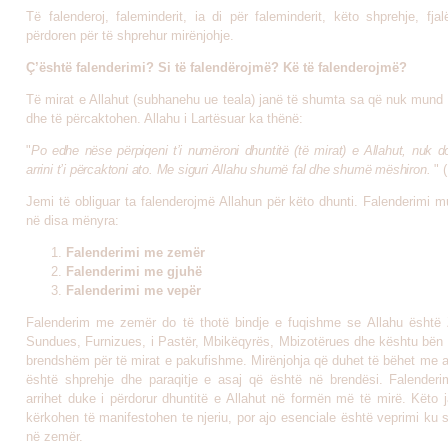
Të falenderoj, faleminderit, ia di për faleminderit, këto shprehje, fja
përdoren për të shprehur mirënjohje.
Ç’është falenderimi? Si të falendërojmë? Kë të falenderojmë?
Të mirat e Allahut (subhanehu ue teala) janë të shumta sa që nuk mund
dhe të përcaktohen. Allahu i Lartësuar ka thënë:
"
Po edhe nëse përpiqeni t’i numëroni dhuntitë (të mirat) e Allahut, nuk 
arrini t’i përcaktoni ato. Me siguri Allahu shumë fal dhe shumë mëshiron.
"
(
Jemi të obliguar ta falenderojmë Allahun për këto dhunti. Falenderimi 
në disa mënyra:
Falenderimi me zemër
Falenderimi me gjuhë
Falenderimi me vepër
Falenderim me zemër do të thotë bindje e fuqishme se Allahu është Z
Sundues, Furnizues, i Pastër, Mbikëqyrës, Mbizotërues dhe kështu bën 
brendshëm për të mirat e pakufishme. Mirënjohja që duhet të bëhet me a
është shprehje dhe paraqitje e asaj që është në brendësi. Falender
arrihet duke i përdorur dhuntitë e Allahut në formën më të mirë. Këto j
kërkohen të manifestohen te njeriu, por ajo esenciale është veprimi ku 
në zemër.