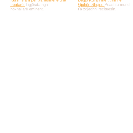
Kursi Islam për biznesmenë dhe
Dëgjo Kur'an me titrim në
tregtarë!
Ligjërata nga
Gjuhën Shqipe.
Poashtu mund
hoxhallarë eminent.
t'a zgjedhni recituesin.
Të gjitha drejtat e 