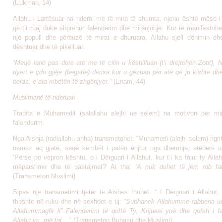
(Llukman, 14)
Allahu i Lartësuar na nderoi me të mira të shumta, njeriu është mëse 
që t’i ruaj duke shprehur falenderim dhe mirënjohje. Kur të manifestoh
një popull dhe përbuzë të mirat e dhuruara, Allahu sjell dënimin d
dështuar dhe të pikëlluar.
“
Meqë lanë pas dore atë me të cilin u këshilluan (t’i drejtohen Zotit)
dyert e çdo gjëje (begatie) derisa kur u gëzuan për atë që ju kishte d
befas, e ata mbetën të zhgënjyer.
” (Enam, 44)
Muslimanë të
nderuar!
Tradita e Muhamedit (
salallahu alejhi ue selem)
na motivon për mi
falenderim.
Nga Aishja (radiallahu anha) transmetohet: “Muhamedi (alejhi selam) ngri
namaz aq gjatë, saqë këmbët i patën ënjtur nga dhembja, atëherë u
‘Përse po vepron kështu, o i Dërguari i Allahut, kur t’i ka falur ty All
mëparshme dhe të pastajmet?’ Ai tha:
‘A nuk duhet të jem rob fal
(Transmeton Muslimi)
Sipas një transmetimi tjetër të Aishes thuhet: “ I Dërguari i Allahut,
thoshte në ruku dhe në sexhdet e tij:
“Subhanek Allahumme rabbena ue
Allahummagfir li” Falenderimi të qoftë Ty, Krijuesi ynë dhe qofsh i fa
Allahu im, më fal. .
.” (Transmeton Buhariu dhe Muslimi)