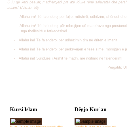
O ju që keni besuar, madhërojeni pra atë (duke rënë salavatë) dhe përs
selam
.” (Ahzab, 56)
-
Allahu im! Të falenderoj për falje, mëshirë, udhëzim, shëndet dhe
-
Allahu im! Të falënderoj për mbrojtjen që ma ofrove nga presione
nga thellësitë e fatkeqësisë!
-
Allahu im! Të falendëroj për udhëzimin tim në dritën e imanit!
-
Allahu im! Të falenderoj për përkryerjen e fesë sime, mbrojtjen e j
-
Allahu im! Sundues i Arshit të madh, më ndihmo në falenderim!
Përgatiti: U
Kursi Islam
Dëgjo Kur'an