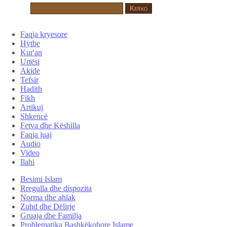
Faqja kryesore
Hytbe
Kur'an
Urtësi
Akide
Tefsir
Hadith
Fikh
Artikuj
Shkencë
Fetva dhe Këshilla
Faqja juaj
Audio
Video
Ilahi
Besimi Islam
Rregulla dhe dispozita
Norma dhe ahlak
Zuhd dhe Dëlirje
Gruaja dhe Familja
Problematika Bashkëkohore Islame