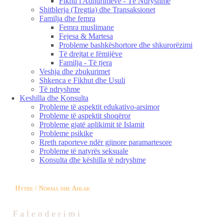
Fikhu i Adhurimeve - Të Ndryshme
Shitblerja (Tregtia) dhe Transaksionet
Familja dhe femra
Femra muslimane
Fejesa & Martesa
Probleme bashkëshortore dhe shkurorëzimi
Të drejtat e fëmijëve
Familja - Të tjera
Veshja dhe zbukurimet
Shkenca e Fikhut dhe Usuli
Të ndryshme
Keshilla dhe Konsulta
Probleme të aspektit edukativo-arsimor
Probleme të aspektit shoqëror
Probleme gjatë aplikimit të Islamit
Probleme psikike
Rreth raporteve ndër gjinore paramartesore
Probleme të natyrës seksuale
Konsulta dhe këshilla të ndryshme
Hytbe / Norma dhe Ahlak
F a l e n d e r i m i