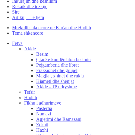
Inkurajim dhe këshillim
Rekaik dhe tezkije
Sire
Artikuj - Të tjera
Mrekulli shkencore në Kur'an dhe Hadith
Tema shkencore
Fetva
Akide
Besim
Çfarë e kundërshton besimin
Pejgamberia dhe librat
Fraksionet dhe grupet
Magjia , xhinët dhe rukja
Kiameti dhe shenjat
Akide - Të ndryshme
Tefsir
Hadith
Fikhu i adhurimeve
Pastërtia
Namazi
Agjërimi dhe Ramazani
Zekati
Haxhi