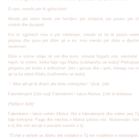
O njeri, mendo për të gjitha këto!
Mendo për veten tënde, për familjen, për shtëpinë, për punën, për sh
shokët dhe dynjanë!
Kur të zgjohesh mos e prit mbrëmjen, mendo se do të jetosh vetëm
përpiqu dhe puno për ditën që e ke, mos mendo për ditën e djeshm
nesërmen.
Ditën e sotme ndaje në orë dhe puno, minutat llogariti vite, sekondat 
hajrin, të mirëm, kërko falje nga Allahu (subhanehu ue teala)! Përkujtoj
përgatitu për botën e ardhshme! Jeto i gëzuar dhe i qetë, kënaqu me rr
që ta ka ndarë Allahu (subhanehu ue teala).
“..
Merr atë që të dhash dhe bëhu mirënjohës!.
” (Araf, 144)
Falenderojeni Zotin tuaj! Falenderimi i takon Allahut, Zotit të botërave.
(Hytbja e dytë)
Falenderimi i takon vetëm Allahut. Atë e falenderojmë dhe vetëm prej T
falje kërkojmë. Paqja dhe mëshira e Allahut qofshin mbi
Muhamedin, fami
e tij dhe mbi ata që e pasojnë sunetin e tij.
“
Është e vërtetë se Allahu dhe melaiket e Tij me madhërim e mëshirojnë