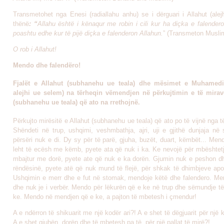
Transmetohet nga Enesi (radiallahu anhu) se i dërguari i Allahut (alej
thënë
: “
Allahu është i kënaqur me robin i cili kur ha diçka e falender
poashtu edhe kur të pijë diçka e falenderon Allahun.
” (Transmeton Muslim
O rob i Allahut!
Mendo dhe falendëro!
Fjalët e Allahut (subhanehu ue teala) dhe mësimet e Muhamedi
alejhi ue selem)
na tërheqin vëmendjen në përkujtimin e të mirave
(subhanehu ue teala) që ato na rrethojnë.
Përkujto mirësitë e Allahut (subhanehu ue teala) që ato po të vijnë nga të
Shëndeti në trup, ushqimi, veshmbathja, ajri, uji e gjithë dunjaja në 
përsëri nuk e di. Dy sy për të parë, gjuha, buzët, duart, këmbët... Me
leht të ecësh me këmb, pyete ata që nuk i ka. Ke nevojë për mbështetj
mbajtur me dorë, pyete ate që nuk e ka dorën. Gjumin nuk e peshon dh
rëndësinë, pyete atë që nuk mund të flejë, për shkak të dhimbjeve ap
Ushqimin e merr dhe e fut në stomak, mendoje këtë dhe falendero. Me
dhe nuk je i verbër. Mendo për lëkurën që e ke në trup dhe sëmundje të
ke. Mendo në mendjen që e ke, a pajton të mbetesh i çmendur!
A e ndërron të shikuarit me një kodër ari?! A e shet të dëgjuarit për një k
A e shet gjuhën, dorën dhe të mbetesh pa të, për një pallat të mirë?!