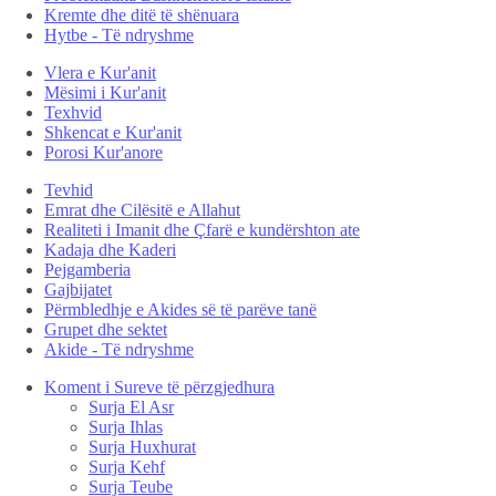
Kremte dhe ditë të shënuara
Hytbe - Të ndryshme
Vlera e Kur'anit
Mësimi i Kur'anit
Texhvid
Shkencat e Kur'anit
Porosi Kur'anore
Tevhid
Emrat dhe Cilësitë e Allahut
Realiteti i Imanit dhe Çfarë e kundërshton ate
Kadaja dhe Kaderi
Pejgamberia
Gajbijatet
Përmbledhje e Akides së të parëve tanë
Grupet dhe sektet
Akide - Të ndryshme
Koment i Sureve të përzgjedhura
Surja El Asr
Surja Ihlas
Surja Huxhurat
Surja Kehf
Surja Teube