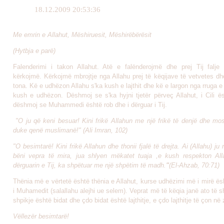
18.12.2009 20:53:36
Me emrin e Allahut, Mëshiruesit, Mëshirëbërësit
(Hytbja e parë)
Falenderimi i takon Allahut. Atë e falënderojmë dhe prej Tij falj
kërkojmë. Kërkojmë mbrojtje nga Allahu prej të këqijave të vetvetes dh
tona. Kë e udhëzon Allahu s'ka kush e lajthit dhe kë e largon nga rruga e 
kush e udhëzon. Dëshmoj se s'ka hyjni tjetër përveç Allahut, i Cili ë
dëshmoj se Muhammedi është rob dhe i dërguar i Tij.
"O ju që keni besuar! Kini frikë Allahun me një frikë të denjë dhe mo
duke qenë muslimanë!"
(Ali Imran, 102)
"O besimtarë! Kini frikë Allahun dhe thonii fjalë të drejta. Ai (Allahu) j
bëni vepra të mira, jua shlyen mëkatet tuaja ,e kush respekton Al
dërguarin e Tij, ka shpëtuar me një shpëtim të madh.
"
(El-Ahzab, 70:71)
Thënia më e vërtetë është thënia e Allahut, kurse udhëzimi më i mirë ë
i Muhamedit (salallahu alejhi ue selem). Veprat më të këqia janë ato të s
shpikje është bidat dhe çdo bidat është lajthitje, e çdo lajthitje të çon në z
Vëllezër besimtarë!