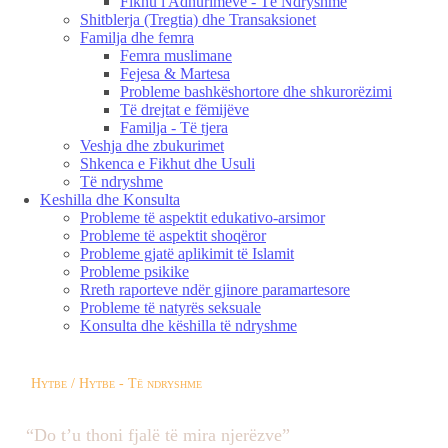
Fikhu i Adhurimeve - Të Ndryshme
Shitblerja (Tregtia) dhe Transaksionet
Familja dhe femra
Femra muslimane
Fejesa & Martesa
Probleme bashkëshortore dhe shkurorëzimi
Të drejtat e fëmijëve
Familja - Të tjera
Veshja dhe zbukurimet
Shkenca e Fikhut dhe Usuli
Të ndryshme
Keshilla dhe Konsulta
Probleme të aspektit edukativo-arsimor
Probleme të aspektit shoqëror
Probleme gjatë aplikimit të Islamit
Probleme psikike
Rreth raporteve ndër gjinore paramartesore
Probleme të natyrës seksuale
Konsulta dhe këshilla të ndryshme
Hytbe / Hytbe - Të ndryshme
“Do t’u thoni fjalë të mira njerëzve”