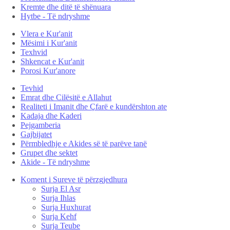
Kremte dhe ditë të shënuara
Hytbe - Të ndryshme
Vlera e Kur'anit
Mësimi i Kur'anit
Texhvid
Shkencat e Kur'anit
Porosi Kur'anore
Tevhid
Emrat dhe Cilësitë e Allahut
Realiteti i Imanit dhe Çfarë e kundërshton ate
Kadaja dhe Kaderi
Pejgamberia
Gajbijatet
Përmbledhje e Akides së të parëve tanë
Grupet dhe sektet
Akide - Të ndryshme
Koment i Sureve të përzgjedhura
Surja El Asr
Surja Ihlas
Surja Huxhurat
Surja Kehf
Surja Teube