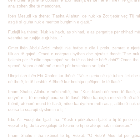
që thuhen a janë të dobishme apo heshtja është më e mirë? Të gjitha k
analizohen dhe të mendohen.
Ibën Mesudi ka thënë: “Pasha Allahun, që nuk ka Zot tjetër veç Tij mb
asgjë si gjuha nuk e meriton burgimin e gjatë.”
Fudajli ka thënë: “Nuk ka haxh, as xhihad, e as përgatitje për xhihad më 
vështirë se ruajtja e gjuhës…”
Omer ibën Abdul Azizi mbajti një hytbe e cila i preku zemrat e njer
filluan të qajnë. Omeri e ndërpreu hytben dhe njerëzit thanë: “Pse nu
fjalimin për të cilin shpresojmë se do të na kishte bërë dobi?” Omeri tha:
sprovë. Vepra është më e mirë për besimtarin se fjala.”
Ubejdullah ibën Ebi Xhaferi ka thënë: “Nëse njeriu në një tubim flet dhe i
që thotë, le të heshtë. Atëherë kur heshtja i pëlqen, le të flasë.”
Imam Shafiu, Allahu e mëshiroftë, tha: "Kur dikush dëshiron të flasë, 
detyrë e tij të mendojë para se të flasë. Nëse ka diçka me vlerë në atë
thënë, atëherë mund të flasë; nëse ka dyshim rreth asaj, atëherë nuk d
derisa ta sqarojë dyshimin e tij."
Ebu Ali Fudejl ibn Ijjadi tha: "Kush i përkufizon fjalët e tij të jenë në
veprat e tij, do ta zvogëlojë të folurën e tij në atë që nuk i intereson."
Imam Shafiu i tha nxënsit të tij, Rebiut: "O Rebi'i! Mos fol për gjër