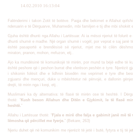
14.02.2010 16:13:04
Falënderimi i takon Zotit të botëve. Paqja dhe bekimet e Allahut qofsh
nderuarin e të Dërguarve, Muhamedin, mbi familjen e tij dhe mbi shokët e 
Gjuha është dhunti nga Allahu i Lartësuar. Ai ia mësoi njeriut të folurit e 
dhunti shumë e madhe. Një organ shumë i vogël, por veprat e saj janë t
është pasaportë e brendësisë së njeriut, mjet me të cilën dëshmo
miraton, pranon, mohon, rrefuzon, etj..
Ajo ka mundësinë të komunikojë të mirën, por mund ta bëjë edhe të ku
është peshore që i peshon burrat dhe vlerëson peshën e tyre. Njerëzit g
i shikonin folësit dhe e lidhnin bisedën me veprimet e tyre dhe bes
zgjuarsi dhe mençuri, duke u mbështetur në përvojë, e dallonin gënjes
drejti, të mirin nga i keqi, etj..
Muslimani ka dy alternativa: të flasë të mirën ose të heshtë. I Dërgua
thotë: “
Kush beson Allahun dhe Ditën e Gjykimit, le të flasë mir
heshtë.
”
Allahu i Lartësuar thotë: “
Fjala e mirë dhe falja e gabimit janë më të
lëmosha që përcillet me fyerje.
” (Bekare, 263)
Njeriu duhet që në komunikim me njerëzit të jetë i butë, fytyra e tij të j