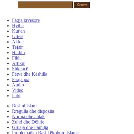
Faqja kryesore
Hytbe
Kur'an
Urtësi
Akide
Tefsir
Hadith
Fikh
Artikuj
Shkencë
Fetva dhe Këshilla
Faqja juaj
Audio
Video
Ilahi
Besimi Islam
Rregulla dhe dispozita
Norma dhe ahlak
Zuhd dhe Dëlirje
Gruaja dhe Familja
Problematika Bashkëkohore Islame