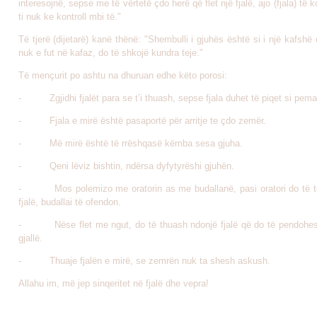
interesojnë, sepse me të vërtetë çdo herë që flet një fjalë, ajo (fjala) të k
ti nuk ke kontroll mbi të."
Të tjerë (dijetarë) kanë thënë: "Shembulli i gjuhës është si i një kafshë
nuk e fut në kafaz, do të shkojë kundra teje."
Të mençurit po ashtu na dhuruan edhe këto porosi:
- Zgjidhi fjalët para se t’i thuash, sepse fjala duhet të piqet si pema
- Fjala e mirë është pasaportë për arritje te çdo zemër.
- Më mirë është të rrëshqasë këmba sesa gjuha.
- Qeni lëviz bishtin, ndërsa dyfytyrëshi gjuhën.
- Mos polemizo me oratorin as me budallanë, pasi oratori do të 
fjalë, budallai të ofendon.
- Nëse flet me ngut, do të thuash ndonjë fjalë që do të pendohes
gjallë.
- Thuaje fjalën e mirë, se zemrën nuk ta shesh askush.
Allahu im, më jep sinqeritet në fjalë dhe vepra!