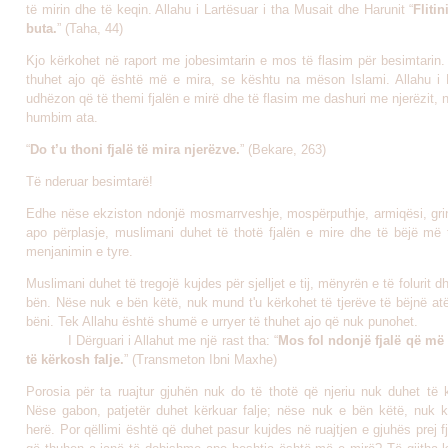
të mirin dhe të keqin. Allahu i Lartësuar i tha Musait dhe Harunit “
Flitin
buta.
” (Taha, 44)
Kjo kërkohet në raport me jobesimtarin e mos të flasim për besimtarin. A
thuhet ajo që është më e mira, se kështu na mëson Islami. Allahu i 
udhëzon që të themi fjalën e mirë dhe të flasim me dashuri me njerëzit, n
humbim ata.
“
D
o t’u thoni fjalë të mira njerëzve.
” (Bekare, 263)
Të nderuar besimtarë!
Edhe nëse ekziston ndonjë mosmarrveshje, mospërputhje, armiqësi, grind
apo përplasje, muslimani duhet të thotë fjalën e mire dhe të bëjë më 
menjanimin e tyre.
Muslimani duhet të tregojë kujdes për sjelljet e tij, mënyrën e të folurit d
bën. Nëse nuk e bën këtë, nuk mund t'u kërkohet të tjerëve të bëjnë at
bëni. Tek Allahu është shumë e urryer të thuhet ajo që nuk punohet.
I Dërguari i Allahut me një rast tha: “
Mos fol ndonjë fjalë që m
të kërkosh falje.
” (Transmeton Ibni Maxhe)
Porosia për ta ruajtur gjuhën nuk do të thotë që njeriu nuk duhet të k
Nëse gabon, patjetër duhet kërkuar falje; nëse nuk e bën këtë, nuk 
herë. Por qëllimi është që duhet pasur kujdes në ruajtjen e gjuhës prej fj