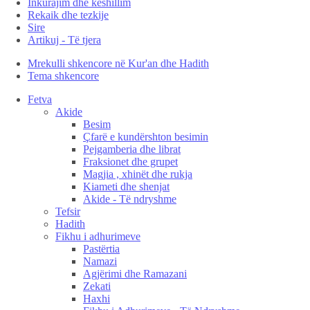
Inkurajim dhe këshillim
Rekaik dhe tezkije
Sire
Artikuj - Të tjera
Mrekulli shkencore në Kur'an dhe Hadith
Tema shkencore
Fetva
Akide
Besim
Çfarë e kundërshton besimin
Pejgamberia dhe librat
Fraksionet dhe grupet
Magjia , xhinët dhe rukja
Kiameti dhe shenjat
Akide - Të ndryshme
Tefsir
Hadith
Fikhu i adhurimeve
Pastërtia
Namazi
Agjërimi dhe Ramazani
Zekati
Haxhi