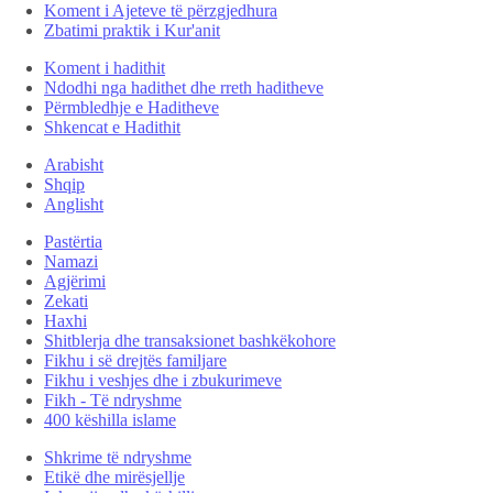
Koment i Ajeteve të përzgjedhura
Zbatimi praktik i Kur'anit
Koment i hadithit
Ndodhi nga hadithet dhe rreth haditheve
Përmbledhje e Haditheve
Shkencat e Hadithit
Arabisht
Shqip
Anglisht
Pastërtia
Namazi
Agjërimi
Zekati
Haxhi
Shitblerja dhe transaksionet bashkëkohore
Fikhu i së drejtës familjare
Fikhu i veshjes dhe i zbukurimeve
Fikh - Të ndryshme
400 këshilla islame
Shkrime të ndryshme
Etikë dhe mirësjellje