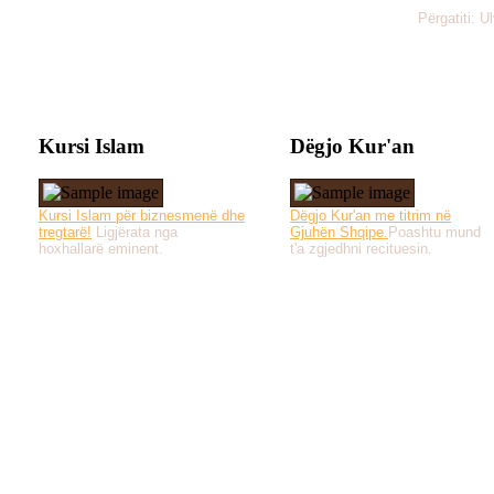
Përgatiti: U
Kursi Islam
Dëgjo Kur'an
Kursi Islam për biznesmenë dhe
Dëgjo Kur'an me titrim në
tregtarë!
Ligjërata nga
Gjuhën Shqipe.
Poashtu mund
hoxhallarë eminent.
t'a zgjedhni recituesin.
Të gjitha drejtat e 