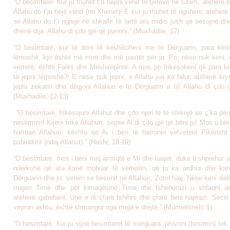
“O besimtarë! Kur ju thuhet t’u hapni vend të tjerëve në tubim, atëherë 
Allahu do t’ju bëjë vend (në Xhenet)! E kur ju thuhet të ngriheni, atëherë
se Allahu do t’i ngrejë në shkallë të lartë ata midis jush që besojnë d
dhënë dija. Allahu di çdo gjë që punoni.” (Muxhadile, 12)
“O besimtarë, kur të doni të këshilloheni me të Dërguarin, para këshil
lëmoshë, kjo është më mirë dhe më pastër për ju. Po, nëse nuk keni, 
vërtetë, është Falës dhe Mëshirëplotë. A mos po frikësoheni që para kës
të jepni lëmoshë?! E nëse nuk jepni, e Allahu jua ka falur, atëherë kr
jepni zekatin dhe dëgjoni Allahun e të Dërguarin e tij! Allahu di çdo 
(Muxhadile, 12-13)
“O besimtarë, frikësojuni Allahut dhe çdo njeri le të shikojë se ç’ka përg
nesërmen! Kijeni frikë Allahun, sepse Ai di çdo gjë që bëni ju! Mos u bën
harruan Allahun, kështu që Ai i bëri të harronin vetveten! Pikërisht
pabindurit (ndaj Allahut).” (Hashr, 18-19)
“O besimtarë, mos i bëni miq armiqtë e Mi dhe tuajët, duke u shprehur a
ndërkohë që ata kanë mohuar të vërtetën, që ju ka ardhur dhe kan
Dërguarin dhe ju, vetëm se besonit në Allahun, Zotin tuaj. Nëse keni dalë
rrugën Time dhe për kënaqësinë Time dhe fshehurazi u shfaqni aty
atëherë gaboheni. Unë e di çfarë fshihni dhe çfarë bëni haptazi. Secili
vepron ashtu, është shmangur nga rruga e drejtë.” (Mumtehineh, 1)
“O besimtarë, kur ju vijnë besimtaret të mërguara, provoni (besimin) tek 