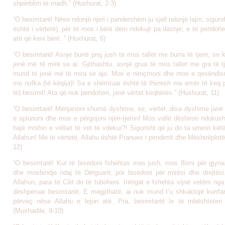
shpërblim të madh.” (Huxhurat, 2-3)
“O besimtarë! Nëse ndonjë njeri i pandershëm ju sjell ndonjë lajm, siguro
është i vërtetë), për të mos i bërë dëm ndokujt pa dashje, e të pendohe
atë që keni bërë. ” (Huxhurat, 6)
“O besimtarë! Asnjë burrë prej jush të mos tallet me burra të tjerë, se
jenë më të mirë se ai. Gjithashtu, asnjë grua të mos tallet me gra të t
mund të jenë më të mira se ajo. Mos e nënçmoni dhe mos e qesëndisni n
me nofka (të këqija)! Sa e shëmtuar është të thirresh me emër të keq p
të) besimit! Ata që nuk pendohen, janë vërtet keqbërës.” (Huxhurat, 11)
“O besimtarë! Mënjanoni shumë dyshime, se, vërtet, disa dyshime janë
e spiunoni dhe mos e përgojoni njëri-tjetrin! Mos vallë dëshiron ndokush
hajë mishin e vëllait të vet të vdekur?! Sigurisht që ju do ta urrenit këtë!
Allahun! Me të vërtetë, Allahu është Pranues i pendimit dhe Mëshirëplotë
12)
“O besimtarë! Kur të bisedoni fshehtas mes jush, mos flisni për gjyna
dhe mosbindje ndaj të Dërguarit; por bisedoni për mirësi dhe drejtësi.
Allahun, para të Cilit do të tuboheni. Intrigat e fshehta vijnë vetëm nga dj
dëshpëruar besimtarët. E megjithatë, ai nuk mund t’u shkaktojë kurrfar
përveç nëse Allahu e lejon atë. Pra, besimtarët le të mbështeten 
(Muxhadile, 9-10)