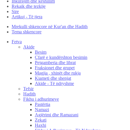
Inkurajim dhe këshillim
Rekaik dhe tezkije
Sire
Artikuj - Të tjera
Mrekulli shkencore në Kur'an dhe Hadith
Tema shkencore
Fetva
Akide
Besim
Çfarë e kundërshton besimin
Pejgamberia dhe librat
Fraksionet dhe grupet
Magjia , xhinët dhe rukja
Kiameti dhe shenjat
Akide - Të ndryshme
Tefsir
Hadith
Fikhu i adhurimeve
Pastërtia
Namazi
Agjërimi dhe Ramazani
Zekati
Haxhi