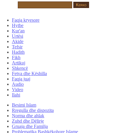
Faqja kryesore
Hytbe
Kur'an
Urtësi
Akide
Tefsir
Hadith
Fikh
Artikuj
Shkencë
Fetva dhe Këshilla
Faqja juaj
Audio
Video
Ilahi
Besimi Islam
Rregulla dhe dispozita
Norma dhe ahlak
Zuhd dhe Dëlirje
Gruaja dhe Familja
Problematika Bashkëkohore Islame