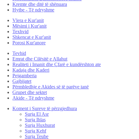
Kremte dhe ditë të shënuara
Hytbe - Të ndryshme
Vlera e Kur'anit
Mësimi i Kur'anit
Texhvid
Shkencat e Kur'anit
Porosi Kur'anore
Tevhid
Emrat dhe Cilësitë e Allahut
Realiteti i Imanit dhe Çfarë e kundërshton ate
Kadaja dhe Kaderi
Pejgamberia
Gajbijatet
Përmbledhje e Akides së të parëve tanë
Grupet dhe sektet
Akide - Të ndryshme
Koment i Sureve të përzgjedhura
Surja El Asr
Surja Ihlas
Surja Huxhurat
Surja Kehf
Surja Teube