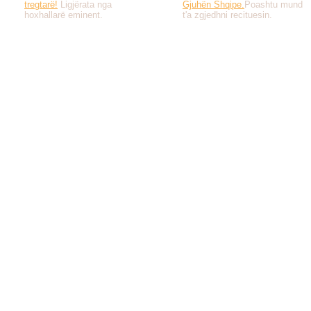
tregtarë!
Ligjërata nga
Gjuhën Shqipe.
Poashtu mund
hoxhallarë eminent.
t'a zgjedhni recituesin.
Të gjitha drejtat e 