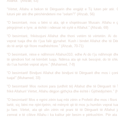
Allahut.” (Ahzab, 53)
“Vërtet, Allahu e bekon të Dërguarin dhe engjëjt e Tij luten për atë. 
lutuni për atë dhe përshëndeteni me “selam”!” (Ahzab, 56)
“O besimtarë, mos u bëni si ata, që e shqetësuan Musain. Allahu e çl
përgojimet e tyre; ai është i nderuar në sytë e Allahut.” (Ahzab, 69)
“O besimtarë, frikësojuni Allahut dhe thoni vetëm të vërtetën. Ai do 
veprat tuaja dhe do t’jua falë gjynahet. Kush i bindet Allahut dhe të Dërg
do të arrijë një fitore madhështore.” (Ahzab, 70-71)
“O besimtarë, nëse e ndihmoni Allahun310, edhe Ai do t’ju ndihmojë dhe
të qëndroni fort në këmbët tuaja. Ndërsa ata që nuk besojnë, do të shk
do t’ua humbë veprat atyre.” (Muhamed, 7-8)
“O besimtarë! Bindjuni Allahut dhe bindjuni të Dërguarit dhe mos i çon
tuaja!” (Muhamed, 33)
“O besimtarë! Mos nxitoni para (urdhrit të) Allahut dhe të Dërguarit të T
frikë Allahun! Vërtet, Allahu dëgjon gjithçka dhe është i Gjithëdijshëm.” (
“O besimtarë! Mos e ngrini zërin tuaj mbi zërin e Profetit dhe mos i flisni 
lartë, siç bëni me njëri-tjetrin, në mënyrë që të mos ju humbin veprat tua
ju fare. Vërtet, ata që ulin zërin në prani të të Dërguarit të Allahut j
zemrat e të cilëve Allahu i ka kalitur për besim e përkushtim. Për ata