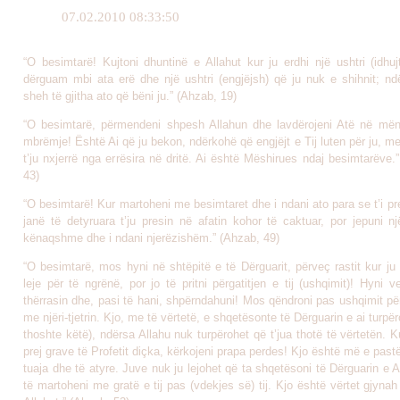
07.02.2010 08:33:50
“O besimtarë! Kujtoni dhuntinë e Allahut kur ju erdhi një ushtri (idhu
dërguam mbi ata erë dhe një ushtri (engjëjsh) që ju nuk e shihnit; ndë
sheh të gjitha ato që bëni ju.” (Ahzab, 19)
“O besimtarë, përmendeni shpesh Allahun dhe lavdërojeni Atë në më
mbrëmje! Është Ai që ju bekon, ndërkohë që engjëjt e Tij luten për ju, me
t’ju nxjerrë nga errësira në dritë. Ai është Mëshirues ndaj besimtarëve.
43)
“O besimtarë! Kur martoheni me besimtaret dhe i ndani ato para se t’i pr
janë të detyruara t’ju presin në afatin kohor të caktuar, por jepuni n
kënaqshme dhe i ndani njerëzishëm.” (Ahzab, 49)
“O besimtarë, mos hyni në shtëpitë e të Dërguarit, përveç rastit kur j
leje për të ngrënë, por jo të pritni përgatitjen e tij (ushqimit)! Hyni v
thërrasin dhe, pasi të hani, shpërndahuni! Mos qëndroni pas ushqimit pë
me njëri-tjetrin. Kjo, me të vërtetë, e shqetësonte të Dërguarin e ai turpër
thoshte këtë), ndërsa Allahu nuk turpërohet që t’jua thotë të vërtetën. K
prej grave të Profetit diçka, kërkojeni prapa perdes! Kjo është më e past
tuaja dhe të atyre. Juve nuk ju lejohet që ta shqetësoni të Dërguarin e A
të martoheni me gratë e tij pas (vdekjes së) tij. Kjo është vërtet gjyna