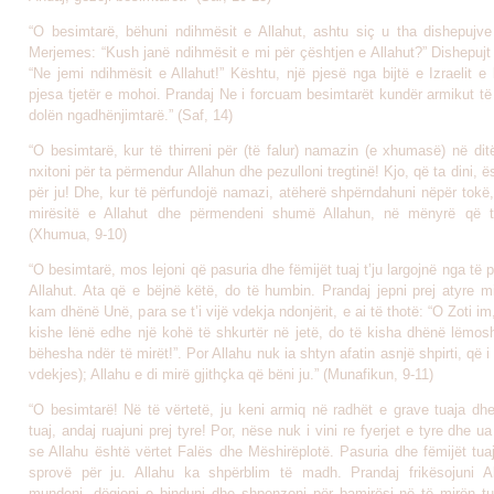
“O besimtarë, bëhuni ndihmësit e Allahut, ashtu siç u tha dishepujve I
Merjemes: “Kush janë ndihmësit e mi për çështjen e Allahut?” Dishepujt 
“Ne jemi ndihmësit e Allahut!” Kështu, një pjesë nga bijtë e Izraelit e
pjesa tjetër e mohoi. Prandaj Ne i forcuam besimtarët kundër armikut të
dolën ngadhënjimtarë.” (Saf, 14)
“O besimtarë, kur të thirreni për (të falur) namazin (e xhumasë) në di
nxitoni për ta përmendur Allahun dhe pezulloni tregtinë! Kjo, që ta dini, 
për ju! Dhe, kur të përfundojë namazi, atëherë shpërndahuni nëpër tokë
mirësitë e Allahut dhe përmendeni shumë Allahun, në mënyrë që të
(Xhumua, 9-10)
“O besimtarë, mos lejoni që pasuria dhe fëmijët tuaj t’ju largojnë nga të 
Allahut. Ata që e bëjnë këtë, do të humbin. Prandaj jepni prej atyre m
kam dhënë Unë, para se t’i vijë vdekja ndonjërit, e ai të thotë: “O Zoti im
kishe lënë edhe një kohë të shkurtër në jetë, do të kisha dhënë lëmos
bëhesha ndër të mirët!”. Por Allahu nuk ia shtyn afatin asnjë shpirti, që i
vdekjes); Allahu e di mirë gjithçka që bëni ju.” (Munafikun, 9-11)
“O besimtarë! Në të vërtetë, ju keni armiq në radhët e grave tuaja dhe
tuaj, andaj ruajuni prej tyre! Por, nëse nuk i vini re fyerjet e tyre dhe ua 
se Allahu është vërtet Falës dhe Mëshirëplotë. Pasuria dhe fëmijët tua
sprovë për ju. Allahu ka shpërblim të madh. Prandaj frikësojuni A
mundeni, dëgjoni e binduni dhe shpenzoni për bamirësi në të mirën tu