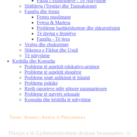
Fikhu i Adhurimeve - Të Ndryshme
Shitblerja (Tregtia) dhe Transaksionet
Familja dhe femra
Femra muslimane
Fejesa & Martesa
Probleme bashkëshortore dhe shkurorëzimi
Të drejtat e fëmijëve
Familja - Të tjera
Veshja dhe zbukurimet
Shkenca e Fikhut dhe Usuli
Të ndryshme
Keshilla dhe Konsulta
Probleme të aspektit edukativo-arsimor
Probleme të aspektit shoqëror
Probleme gjatë aplikimit të Islamit
Probleme psikike
Rreth raporteve ndër gjinore paramartesore
Probleme të natyrës seksuale
Konsulta dhe këshilla të ndryshme
Tefsir / Koment i Ajeteve të Përzgjedhura
Thirrjet e të Gjithëmëshirshmit drejtuar besimtarëve -5-