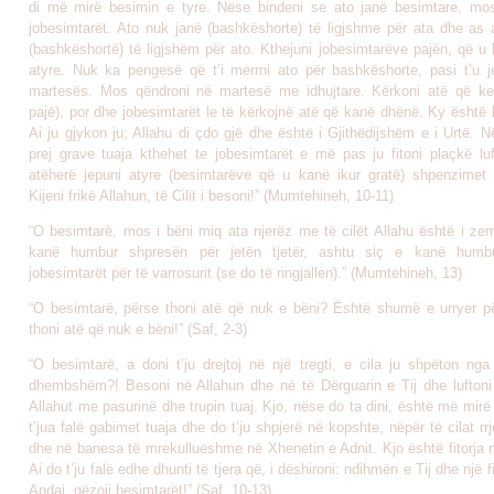
di më mirë besimin e tyre. Nëse bindeni se ato janë besimtare, mos
jobesimtarët. Ato nuk janë (bashkëshorte) të ligjshme për ata dhe as 
(bashkëshortë) të ligjshëm për ato. Kthejuni jobesimtarëve pajën, që u
atyre. Nuk ka pengesë që t’i merrni ato për bashkëshorte, pasi t’u j
martesës. Mos qëndroni në martesë me idhujtare. Kërkoni atë që ke
pajë), por dhe jobesimtarët le të kërkojnë atë që kanë dhënë. Ky është lig
Ai ju gjykon ju; Allahu di çdo gjë dhe është i Gjithëdijshëm e i Urtë. 
prej grave tuaja kthehet te jobesimtarët e më pas ju fitoni plaçkë luf
atëherë jepuni atyre (besimtarëve që u kanë ikur gratë) shpenzimet
Kijeni frikë Allahun, të Cilit i besoni!” (Mumtehineh, 10-11)
“O besimtarë, mos i bëni miq ata njerëz me të cilët Allahu është i zem
kanë humbur shpresën për jetën tjetër, ashtu siç e kanë humb
jobesimtarët për të varrosurit (se do të ringjallen).” (Mumtehineh, 13)
“O besimtarë, përse thoni atë që nuk e bëni? Është shumë e urryer pë
thoni atë që nuk e bëni!” (Saf, 2-3)
“O besimtarë, a doni t’ju drejtoj në një tregti, e cila ju shpëton nga
dhembshëm?! Besoni në Allahun dhe në të Dërguarin e Tij dhe luftoni
Allahut me pasurinë dhe trupin tuaj. Kjo, nëse do ta dini, është më mirë 
t’jua falë gabimet tuaja dhe do t’ju shpjerë në kopshte, nëpër të cilat rr
dhe në banesa të mrekullueshme në Xhenetin e Adnit. Kjo është fitorja
Ai do t’ju falë edhe dhunti të tjera që, i dëshironi: ndihmën e Tij dhe një fi
Andaj, gëzoji besimtarët!” (Saf, 10-13)