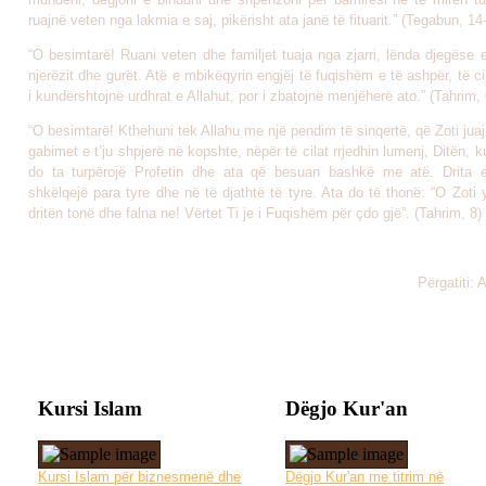
ruajnë veten nga lakmia e saj, pikërisht ata janë të fituarit.” (Tegabun, 14
“O besimtarë! Ruani veten dhe familjet tuaja nga zjarri, lënda djegëse e 
njerëzit dhe gurët. Atë e mbikëqyrin engjëj të fuqishëm e të ashpër, të ci
i kundërshtojnë urdhrat e Allahut, por i zbatojnë menjëherë ato.” (Tahrim, 
“O besimtarë! Kthehuni tek Allahu me një pendim të sinqertë, që Zoti juaj 
gabimet e t’ju shpjerë në kopshte, nëpër të cilat rrjedhin lumenj, Ditën, k
do ta turpërojë Profetin dhe ata që besuan bashkë me atë. Drita 
shkëlqejë para tyre dhe në të djathtë të tyre. Ata do të thonë: “O Zoti
dritën tonë dhe falna ne! Vërtet Ti je i Fuqishëm për çdo gjë”. (Tahrim, 8)
Përgatiti: 
Kursi Islam
Dëgjo Kur'an
Kursi Islam për biznesmenë dhe
Dëgjo Kur'an me titrim në