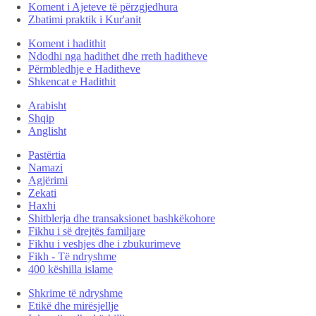
Koment i Ajeteve të përzgjedhura
Zbatimi praktik i Kur'anit
Koment i hadithit
Ndodhi nga hadithet dhe rreth haditheve
Përmbledhje e Haditheve
Shkencat e Hadithit
Arabisht
Shqip
Anglisht
Pastërtia
Namazi
Agjërimi
Zekati
Haxhi
Shitblerja dhe transaksionet bashkëkohore
Fikhu i së drejtës familjare
Fikhu i veshjes dhe i zbukurimeve
Fikh - Të ndryshme
400 këshilla islame
Shkrime të ndryshme
Etikë dhe mirësjellje