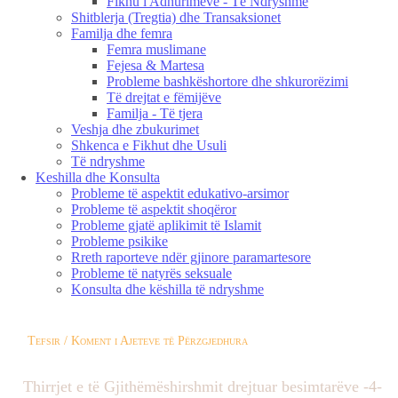
Fikhu i Adhurimeve - Të Ndryshme
Shitblerja (Tregtia) dhe Transaksionet
Familja dhe femra
Femra muslimane
Fejesa & Martesa
Probleme bashkëshortore dhe shkurorëzimi
Të drejtat e fëmijëve
Familja - Të tjera
Veshja dhe zbukurimet
Shkenca e Fikhut dhe Usuli
Të ndryshme
Keshilla dhe Konsulta
Probleme të aspektit edukativo-arsimor
Probleme të aspektit shoqëror
Probleme gjatë aplikimit të Islamit
Probleme psikike
Rreth raporteve ndër gjinore paramartesore
Probleme të natyrës seksuale
Konsulta dhe këshilla të ndryshme
Tefsir / Koment i Ajeteve të Përzgjedhura
Thirrjet e të Gjithëmëshirshmit drejtuar besimtarëve -4-