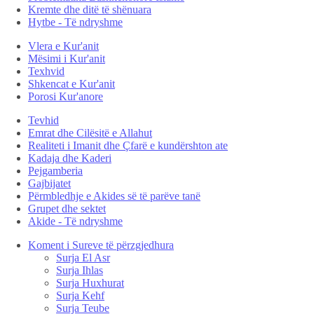
Kremte dhe ditë të shënuara
Hytbe - Të ndryshme
Vlera e Kur'anit
Mësimi i Kur'anit
Texhvid
Shkencat e Kur'anit
Porosi Kur'anore
Tevhid
Emrat dhe Cilësitë e Allahut
Realiteti i Imanit dhe Çfarë e kundërshton ate
Kadaja dhe Kaderi
Pejgamberia
Gajbijatet
Përmbledhje e Akides së të parëve tanë
Grupet dhe sektet
Akide - Të ndryshme
Koment i Sureve të përzgjedhura
Surja El Asr
Surja Ihlas
Surja Huxhurat
Surja Kehf
Surja Teube