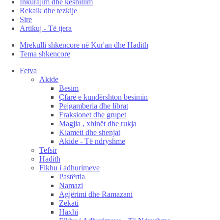
Inkurajim dhe këshillim
Rekaik dhe tezkije
Sire
Artikuj - Të tjera
Mrekulli shkencore në Kur'an dhe Hadith
Tema shkencore
Fetva
Akide
Besim
Çfarë e kundërshton besimin
Pejgamberia dhe librat
Fraksionet dhe grupet
Magjia , xhinët dhe rukja
Kiameti dhe shenjat
Akide - Të ndryshme
Tefsir
Hadith
Fikhu i adhurimeve
Pastërtia
Namazi
Agjërimi dhe Ramazani
Zekati
Haxhi