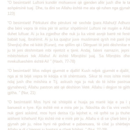
“O besimtarë! Luftoni kundër mohuesve që gjenden afër jush dhe le ta
ashpërsinë tuaj. Dhe, ta dini se Allahu është me ata që ruhen nga gjynah
123)
“O besimtarë! Përkuluni dhe përuluni në sexhde (para Allahut)! Adhuron
dhe bëni vepra të mira për të arritur shpëtimin! Luftoni në rrugën e Alla
duhet luftuar. Ai ju ka zgjedhur dhe nuk ju ka vënë asnjë barrë në fenë
babait tuaj, Ibrahimit. Ai ju ka quajtur juve muslimanë qysh më parë (
Shenjta) dhe në këtë (Kuran), me qëllim që i Dërguari të jetë dëshmitar 
ju të jeni dëshmitarë mbi njerëzit e tjerë. Andaj, faleni namazin, jepn
mbështetuni tek Allahu! Ai është Mbrojtësi juaj. Sa Mbrojtës dh
mrekullueshëm është Ai! ” (Haxh, 77-78)
“O besimtarë! Mos ndiqni gjurmët e djallit! Kush ndjek gjurmët e djallit,
nga ai të bëjë vepra të këqija e të shëmtuara. Sikur të mos ishte mirë
ndaj jush dhe mëshira e Tij, askush nga ju nuk do të ishte pastruar
gjynaheve); Allahu pastron atë që dëshiron Vetë. Allahu i dëgjon të gjith
gjitha. ” (Nur, 21)
“O besimtarë! Mos hyni në shtëpitë e huaja pa marrë leje e pa i 
banuesit e tyre. Kjo është më e mira për ju. Ndoshta do t’ia vini vesh
nuk gjeni askënd, mos hyni derisa t’ju lejohet e, në qoftë se ju thuhe
atëherë kthehuni! Kjo është më e mirë për ju. Allahu e di se çfarë bëni 
gjynah për ju, nëse hyni në godinat e pabanuara, të cilat ju shërbejn
Allahu e di ç’tregoni ju haptazi e çfarë fshihni. ” (Nur, 27-29)