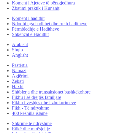
Koment i Ajeteve të përzgjedhura
Zbatimi praktik i Kur'anit
Koment i hadithit
Ndodhi nga hadithet dhe rreth haditheve
Përmbledhje e Haditheve
Shkencat e Hadithit
Arabisht
Shqip
Anglisht
Pastërtia
Namazi
Agjërimi
Zekati
Haxhi
Shitblerja dhe transaksionet bashkëkohore
Fikhu i së drejtës familjare
Fikhu i veshjes dhe i zbukurimeve
Fikh - Të ndryshme
400 këshilla islame
Shkrime të ndryshme
Etikë dhe mirësjellje