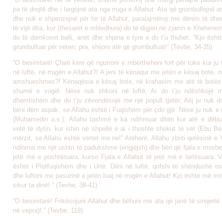
pa të drejtë dhe i largojnë ata nga rruga e Allahut. Ata që grumbullojnë a
dhe nuk e shpenzojnë për hir të Allahut, paralajmëroji me dënim të d
të vijë dita, kur (thesaret e mbledhura) do të digjen në zjarrin e Xhehene
do të damkoset balli, anët dhe shpina e tyre e do t’u thuhet: “Kjo ësht
grumbulluar për veten; pra, shijoni atë që grumbulluat!” (Tevbe, 34-35)
“O besimtarë! Çfarë keni që ngurroni e mbërtheheni fort për toke kur ju t
në luftë, në rrugën e Allahut?! A jeni të kënaqur me jetën e kësaj bote, 
amshueshmes?! Kënaqësia e kësaj bote, në krahasim me atë të botës t
shumë e vogël. Nëse nuk shkoni në luftë, Ai do t’ju ndëshkojë 
dhembshëm dhe do t’ju zëvendësojë me një popull tjetër; Atij ju nuk do
bëni dëm aspak, se Allahu është i Fuqishëm për çdo gjë. Nëse ju nuk e 
(Muhamedin a.s.), Allahu tashmë e ka ndihmuar ditën kur atë e dëb
vetë të dytin, kur ishin në shpellë e ai i thoshte shokut të vet (Ebu Be
mërzit, se Allahu është vërtet me ne!” Atëherë, Allahu zbriti qetësinë e 
ndihmoi me një ushtri të padukshme (engjëjsh) dhe bëri që fjala e mosb
jetë më e poshtëruara, kurse Fjala e Allahut të jetë më e lartësuara. V
është i Plotfuqishëm dhe i Urtë. Dilni në luftë, qofshi të shëndoshë o
dhe luftoni me pasurinë e jetën tuaj në rrugën e Allahut! Kjo është më mir
sikur ta dinit! ” (Tevbe, 38-41)
“O besimtarë! Frikësojuni Allahut dhe bëhuni me ata që janë të sinqertë 
në vepra)! ” (Tevbe, 119)