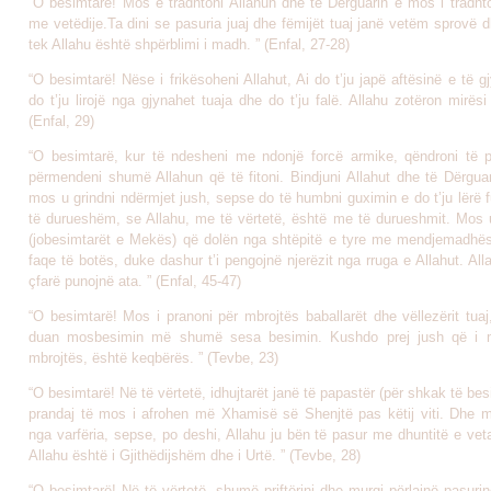
“O besimtarë! Mos e tradhtoni Allahun dhe të Dërguarin e mos i tradht
me vetëdije.Ta dini se pasuria juaj dhe fëmijët tuaj janë vetëm sprovë
tek Allahu është shpërblimi i madh. ” (Enfal, 27-28)
“O besimtarë! Nëse i frikësoheni Allahut, Ai do t’ju japë aftësinë e të gjy
do t’ju lirojë nga gjynahet tuaja dhe do t’ju falë. Allahu zotëron mirës
(Enfal, 29)
“O besimtarë, kur të ndesheni me ndonjë forcë armike, qëndroni të 
përmendeni shumë Allahun që të fitoni. Bindjuni Allahut dhe të Dërguar
mos u grindni ndërmjet jush, sepse do të humbni guximin e do t’ju lërë 
të durueshëm, se Allahu, me të vërtetë, është me të durueshmit. Mos u
(jobesimtarët e Mekës) që dolën nga shtëpitë e tyre me mendjemadhës
faqe të botës, duke dashur t’i pengojnë njerëzit nga rruga e Allahut. All
çfarë punojnë ata. ” (Enfal, 45-47)
“O besimtarë! Mos i pranoni për mbrojtës baballarët dhe vëllezërit tua
duan mosbesimin më shumë sesa besimin. Kushdo prej jush që i m
mbrojtës, është keqbërës. ” (Tevbe, 23)
“O besimtarë! Në të vërtetë, idhujtarët janë të papastër (për shkak të besi
prandaj të mos i afrohen më Xhamisë së Shenjtë pas këtij viti. Dhe mo
nga varfëria, sepse, po deshi, Allahu ju bën të pasur me dhuntitë e vet
Allahu është i Gjithëdijshëm dhe i Urtë. ” (Tevbe, 28)
“O besimtarë! Në të vërtetë, shumë priftërinj dhe murgj përlajnë pasuri