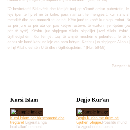
“O besimtarë! Skllevërit dhe fëmijët tuaj që s’kanë arritur pubertetin, le 
leje (për të hyrë) në tri kohë: para namazit të mëngjesit, kur i zhvis
mesditë dhe pas namazit të jacisë. Këto janë tri kohë kur hiqni rrobat. 
as për ju e as për ata që, pas këtyre rasteve, të vizitoni njëri-tjetrin (pa
për të hyrë). Kështu jua shpjegon Allahu shpalljet juve! Allahu është 
Gjithëdijshëm. Kur fëmijët tuaj të arrijnë moshën e pubertetit, le të k
ashtu siç kanë kërkuar leje ata para këtyre. Kështu jua shpjegon Allahu j
e Tij! Allahu është i Urtë dhe i Gjithëdijshëm. ” (Nur, 58-59)
Përgatiti: 
Kursi Islam
Dëgjo Kur'an
Kursi Islam për biznesmenë dhe
Dëgjo Kur'an me titrim në
tregtarë!
Ligjërata nga
Gjuhën Shqipe.
Poashtu mund
hoxhallarë eminent.
t'a zgjedhni recituesin.