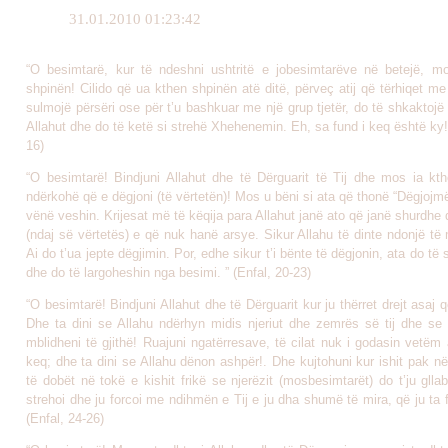
31.01.2010 01:23:42
“O besimtarë, kur të ndeshni ushtritë e jobesimtarëve në betejë, m
shpinën! Cilido që ua kthen shpinën atë ditë, përveç atij që tërhiqet me
sulmojë përsëri ose për t’u bashkuar me një grup tjetër, do të shkaktoj
Allahut dhe do të ketë si strehë Xhehenemin. Eh, sa fund i keq është ky! 
16)
“O besimtarë! Bindjuni Allahut dhe të Dërguarit të Tij dhe mos ia kth
ndërkohë që e dëgjoni (të vërtetën)! Mos u bëni si ata që thonë “Dëgjojmë
vënë veshin. Krijesat më të këqija para Allahut janë ato që janë shurd
(ndaj së vërtetës) e që nuk hanë arsye. Sikur Allahu të dinte ndonjë të 
Ai do t’ua jepte dëgjimin. Por, edhe sikur t’i bënte të dëgjonin, ata do t
dhe do të largoheshin nga besimi. ” (Enfal, 20-23)
“O besimtarë! Bindjuni Allahut dhe të Dërguarit kur ju thërret drejt asaj që
Dhe ta dini se Allahu ndërhyn midis njeriut dhe zemrës së tij dhe se 
mblidheni të gjithë! Ruajuni ngatërresave, të cilat nuk i godasin vetëm
keq; dhe ta dini se Allahu dënon ashpër!. Dhe kujtohuni kur ishit pak në
të dobët në tokë e kishit frikë se njerëzit (mosbesimtarët) do t’ju gllab
strehoi dhe ju forcoi me ndihmën e Tij e ju dha shumë të mira, që ju ta f
(Enfal, 24-26)