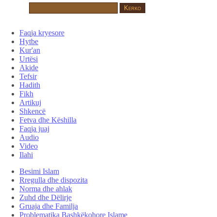
Faqja kryesore
Hytbe
Kur'an
Urtësi
Akide
Tefsir
Hadith
Fikh
Artikuj
Shkencë
Fetva dhe Këshilla
Faqja juaj
Audio
Video
Ilahi
Besimi Islam
Rregulla dhe dispozita
Norma dhe ahlak
Zuhd dhe Dëlirje
Gruaja dhe Familja
Problematika Bashkëkohore Islame