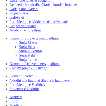
Emrat dhe Cilësitë e Allahut
Realiteti i Imanit dhe Çfarë e kundërshton ate
Kadaja dhe Kaderi
Pejgamberia
Gajbijatet
Përmbledhje e Akides së të parëve tanë
Grupet dhe sektet
Akide - Të ndryshme
Koment i Sureve të përzgjedhura
Surja El Asr
Surja Ihlas
Surja Huxhurat
Surja Kehf
Surja Teube
Koment i Ajeteve të përzgjedhura
Zbatimi praktik i Kur'anit
Koment i hadithit
Ndodhi nga hadithet dhe rreth haditheve
Përmbledhje e Haditheve
Shkencat e Hadithit
Arabisht
Shqip
Anglisht