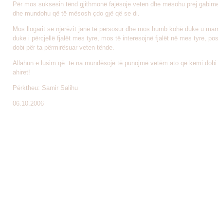
Për mos suksesin tënd gjithmonë fajësoje veten dhe mësohu prej gabimev
dhe mundohu që të mësosh çdo gjë që se di.
Mos llogarit se njerëzit janë të përsosur dhe mos humb kohë duke u mar
duke i përcjellë fjalët mes tyre, mos të interesojnë fjalët në mes tyre, po
dobi për ta përmirësuar veten tënde.
Allahun e lusim që të na mundësojë të punojmë vetëm ato që kemi dobi 
ahiret!
Përktheu: Samir Salihu
06.10.2006