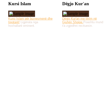
Kursi Islam
Dëgjo Kur'an
Kursi Islam për biznesmenë dhe
Dëgjo Kur'an me titrim në
tregtarë!
Ligjërata nga
Gjuhën Shqipe.
Poashtu mund
hoxhallarë eminent.
t'a zgjedhni recituesin.
Të gjitha drejtat e 