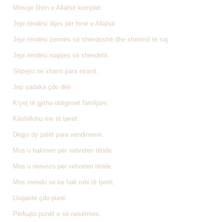
Mësoje librin e Allahut komplet.
Jepi rëndësi dijes për fenë e Allahut.
Jepi rëndësi zemrës së shëndoshë dhe shërimit të saj.
Jepi rëndësi ruajtjes së shëndetit.
Shpejto në xhami para ezanit.
Jep sadaka çdo ditë .
Kryej të gjitha obligimet familjare.
Këshillohu me të tjerët.
Dëgjo dy palët para vendimeve.
Mos u hakmerr për vetveten tënde.
Mos u nervozo për vetveten tënde.
Mos mendo se ke hak mbi të tjerët.
Llogarite çdo punë.
Përkujto punët e së nesërmes.