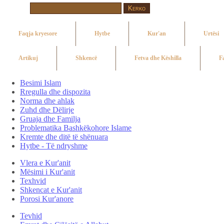
Faqja kryesore
Hytbe
Kur'an
Urtësi
Artikuj
Shkencë
Fetva dhe Këshilla
F
Besimi Islam
Rregulla dhe dispozita
Norma dhe ahlak
Zuhd dhe Dëlirje
Gruaja dhe Familja
Problematika Bashkëkohore Islame
Kremte dhe ditë të shënuara
Hytbe - Të ndryshme
Vlera e Kur'anit
Mësimi i Kur'anit
Texhvid
Shkencat e Kur'anit
Porosi Kur'anore
Tevhid