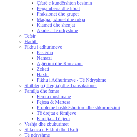
Çfarë e kundërshton besimin
Pejgamberia dhe librat
Fraksionet dhe grupet
Magjia , xhinët dhe rukja
Kiameti dhe shenjat
Akide - Të ndryshme
Tefsir
Hadith
Fikhu i adhurimeve
Pastërtia
Namazi
Agjërimi dhe Ramazani
Zekati
Haxhi
Fikhu i Adhurimeve - Të Ndryshme
Shitblerja (Tregtia) dhe Transaksionet
Familja dhe femra
Femra muslimane
Fejesa & Martesa
Probleme bashkëshortore dhe shkurorëzimi
Të drejtat e fëmijëve
Familja - Të tjera
Veshja dhe zbukurimet
Shkenca e Fikhut dhe Usuli
Të ndryshme