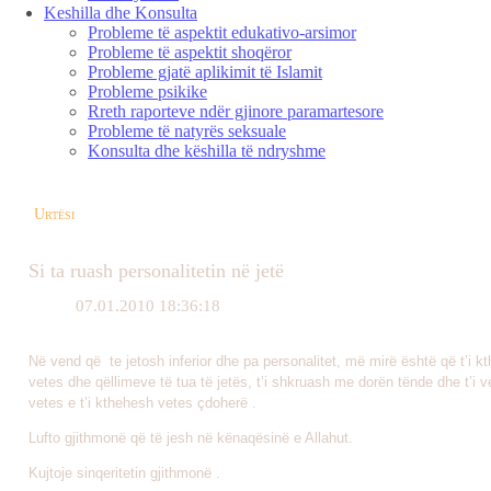
Keshilla dhe Konsulta
Probleme të aspektit edukativo-arsimor
Probleme të aspektit shoqëror
Probleme gjatë aplikimit të Islamit
Probleme psikike
Rreth raporteve ndër gjinore paramartesore
Probleme të natyrës seksuale
Konsulta dhe këshilla të ndryshme
Urtësi
Si ta ruash personalitetin në jetë
07.01.2010 18:36:18
Në vend që te jetosh inferior dhe pa personalitet, më mirë është që t’i k
vetes dhe qëllimeve të tua të jetës, t’i shkruash me dorën tënde dhe t’i 
vetes e t’i kthehesh vetes çdoherë .
Lufto gjithmonë që të jesh në kënaqësinë e Allahut.
Kujtoje sinqeritetin gjithmonë .