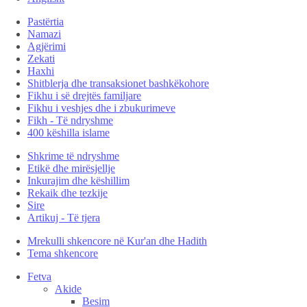
Pastërtia
Namazi
Agjërimi
Zekati
Haxhi
Shitblerja dhe transaksionet bashkëkohore
Fikhu i së drejtës familjare
Fikhu i veshjes dhe i zbukurimeve
Fikh - Të ndryshme
400 këshilla islame
Shkrime të ndryshme
Etikë dhe mirësjellje
Inkurajim dhe këshillim
Rekaik dhe tezkije
Sire
Artikuj - Të tjera
Mrekulli shkencore në Kur'an dhe Hadith
Tema shkencore
Fetva
Akide
Besim