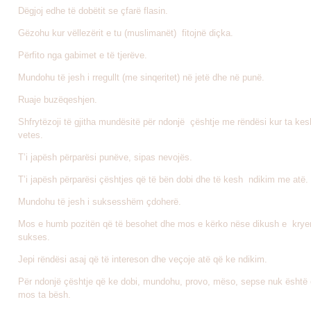
Dëgjoj edhe të dobëtit se çfarë flasin.
Gëzohu kur vëllezërit e tu (muslimanët) fitojnë diçka.
Përfito nga gabimet e të tjerëve.
Mundohu të jesh i rregullt (me sinqeritet) në jetë dhe në punë.
Ruaje buzëqeshjen.
Shfrytëzoji të gjitha mundësitë për ndonjë çështje me rëndësi kur ta kes
vetes.
T’i japësh përparësi punëve, sipas nevojës.
T’i japësh përparësi çështjes që të bën dobi dhe të kesh ndikim me atë.
Mundohu të jesh i suksesshëm çdoherë.
Mos e humb pozitën që të besohet dhe mos e kërko nëse dikush e kry
sukses.
Jepi rëndësi asaj që të intereson dhe veçoje atë që ke ndikim.
Për ndonjë çështje që ke dobi, mundohu, provo, mëso, sepse nuk është
mos ta bësh.